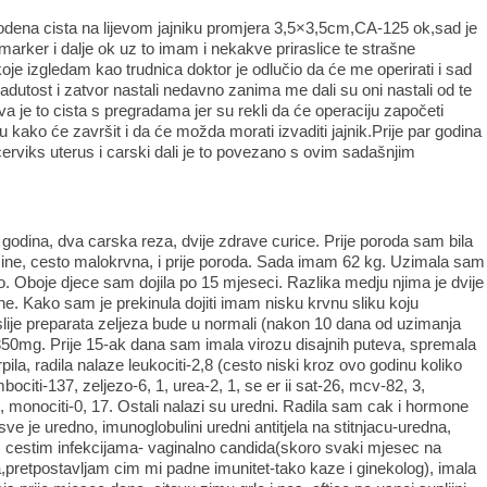
vodena cista na lijevom jajniku promjera 3,5×3,5cm,CA-125 ok,sad je
arker i dalje ok uz to imam i nekakve priraslice te strašne
koje izgledam kao trudnica doktor je odlučio da će me operirati i sad
dutost i zatvor nastali nedavno zanima me dali su oni nastali od te
kva je to cista s pregradama jer su rekli da će operaciju započeti
 kako će završit i da će možda morati izvaditi jajnik.Prije par godina
erviks uterus i carski dali je to povezano s ovim sadašnjim
godina, dva carska reza, dvije zdrave curice. Prije poroda sam bila
ine, cesto malokrvna, i prije poroda. Sada imam 62 kg. Uzimala sam
. Oboje djece sam dojila po 15 mjeseci. Razlika medju njima je dvije
ine. Kako sam je prekinula dojiti imam nisku krvnu sliku koju
ije preparata zeljeza bude u normali (nakon 10 dana od uzimanja
l 350mg. Prije 15-ak dana sam imala virozu disajnih puteva, spremala
pila, radila nalaze leukociti-2,8 (cesto niski kroz ovo godinu koliko
bociti-137, zeljezo-6, 1, urea-2, 1, se er ii sat-26, mcv-82, 3,
, 52, monociti-0, 17. Ostali nalazi su uredni. Radila sam cak i hormone
ve je uredno, imunoglobulini uredni antitjela na stitnjacu-uredna,
m cestim infekcijama- vaginalno candida(skoro svaki mjesec na
,pretpostavljam cim mi padne imunitet-tako kaze i ginekolog), imala