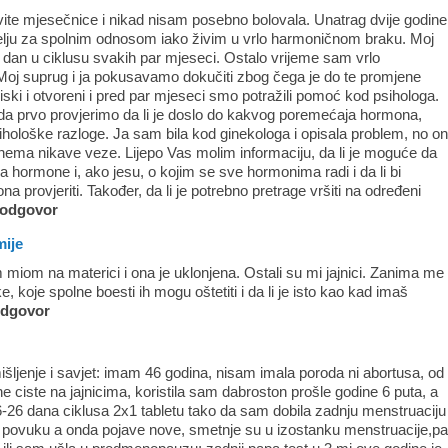
ite mjesečnice i nikad nisam posebno bolovala. Unatrag dvije godine
ju za spolnim odnosom iako živim u vrlo harmoničnom braku. Moj
0. dan u ciklusu svakih par mjeseci. Ostalo vrijeme sam vrlo
 Moj suprug i ja pokusavamo dokučiti zbog čega je do te promjene
ski i otvoreni i pred par mjeseci smo potražili pomoć kod psihologa.
a prvo provjerimo da li je doslo do kakvog poremećaja hormona,
sihološke razloge. Ja sam bila kod ginekologa i opisala problem, no o
nema nikave veze. Lijepo Vas molim informaciju, da li je moguće da
hormone i, ako jesu, o kojim se sve hormonima radi i da li bi
a provjeriti. Također, da li je potrebno pretrage vršiti na određeni
odgovor
mije
 miom na materici i ona je uklonjena. Ostali su mi jajnici. Zanima me
ike, koje spolne boesti ih mogu oštetiti i da li je isto kao kad imaš
dgovor
išljenje i savjet: imam 46 godina, nisam imala poroda ni abortusa, od
ciste na jajnicima, koristila sam dabroston prošle godine 6 puta, a
26 dana ciklusa 2x1 tabletu tako da sam dobila zadnju menstruaciju
e povuku a onda pojave nove, smetnje su u izostanku menstruacije,p