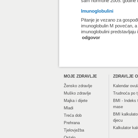
sam hormone 2005. godine i 
Imunoglobulini
Pitanje je vezano za gospođu 
imunoglobulin M povećan, a 
imunoglobulini predstavljaju i
odgovor
MOJE ZDRAVLJE
ZDRAVLJE O
Žensko zdravlje
Kalendar ovul
Muško zdravlje
Trudnoća po 
Majka i dijete
BMI - Indeks 
mase
Mladi
BMI kalkulato
Treća dob
djecu
Prehrana
Kalkulator kal
Tjelovježba
Ostalo