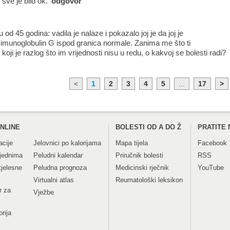
sve je bilo ok.
odgovor
od 45 godina: vadila je nalaze i pokazalo joj je da joj je
imunoglobulin G ispod granica normale. Zanima me što ti
 koji je razlog što im vrijednosti nisu u redu, o kakvoj se bolesti radi?
<
1
2
3
4
5
...
17
>
NLINE
BOLESTI OD A DO Ž
PRATITE 
acije
Jelovnici po kalorijama
Mapa tijela
Facebook
tjednima
Peludni kalendar
Priručnik bolesti
RSS
tjelesne
Peludna prognoza
Medicinski rječnik
YouTube
Virtualni atlas
Reumatološki leksikon
r za
Vježbe
orija