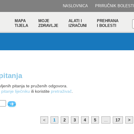
NASLOVNICA
PRIRUČNIK BOLEST
MAPA
MOJE
ALATI I
PREHRANA
TIJELA
ZDRAVLJE
IZRAČUNI
I BOLESTI
pitanja
ljenih pitanja te pruženih odgovora.
 pitanje liječniku
ili koristite
pretraživač
.
<
1
2
3
4
5
...
17
>