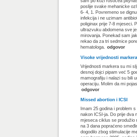
sam po kozi rosocea pityriasi
poslije svake mehanicke ozli
6- 4, 1. Povremeno se dignu 
infekcija i ne uzimam antibi
poliginax prije 7-8 mjeseci. 
ultrazvuku abdomena sve je 
mirovanja. Ponekad sam jako
rekao da za tri sedmice pono
hematologa.
odgovor
Visoke vrijednosti marker
Vrijednosti markera su mi 
desnoj dojci pipam već 5 go
mamografiju i nalazi su bili
operaciju. Molim da mi poja
odgovor
Missed abortion i ICSI
Imam 25 godina i problem s 
nakon ICSI-ja. Do prije dva
mjeseca ciklus se produžio n
na 3 dana popraćeno smeđim i
dogodilo zbog stimulacije m