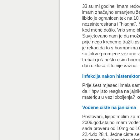
33 su mi godine, imam redov
imam značajno smanjenu žel
libido je ogranicen tek na 1
nezainteresirana i "hladna".
kod mene došlo. Vrlo smo bli
Savjetovano nam je da možd
prije nego krenemo tražiti p
je rekao da to s hormonima 
su takve promjene vezane za 
trebalo još nešto osim hormon
dan ciklusa ili to nije važno.
Infekcija nakon histerekto
Prije šest mjeseci imala sam
da li hpv isto reagira na jajn
matericu u vezi oboljenja?
o
Vodene ciste na janicima
Poštovani, lijepo molim za m
2006.god.stalno imam vodene 
sada proveru od 10mg od 16-
22.4.do 28.4. Jedne ciste s