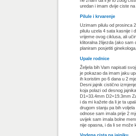
ne znam da li je to zbog cis
uredan i imam dvije ciste n
Pilule i krvarenje
Uzimam pilulu od prosinca 20
pilulu uzela 4 sata kasnije 
vrijeme ovog ciklusa, ali uči
klitoralna žlijezda (ako sam
planiram posjetiti ginekologa
Upale rodnice
Željela bih Vam napisati svo
je pokazao da imam jaku upal
ih koristim po 6 dana u 2 mje
Desni jajnik cistično izmj
koja polazi od desnog jajnik
D1=33.4mm D2=19.3mm Zaključ
i da mi kažete da li je ta u
drugom stanju pa bih voljela
odnose sam imala prije 2 mje
uvijek sam imala bolne mens
nije opasna, i da li se može k
Vodena cista na jajniku