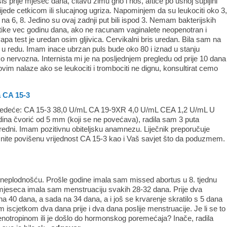
s prije mjesec dana, citavu zimu grlo i nos, aftice po usnoj supljini
jede cetkicom ili slucajnog ugriza. Napominjem da su leukociti oko 3
na 6, 8. Jedino su ovaj zadnji put bili ispod 3. Nemam bakterijskih
otike vec godinu dana, ako ne racunam vaginalete neopenotran i
Papa test je uredan osim gljivica. Cervikalni bris uredan. Bila sam na
u redu. Imam inace ubrzan puls bude oko 80 i iznad u stanju
 nervozna. Internista mi je na posljednjem pregledu od prije 10 dana
vim nalaze ako se leukociti i trombociti ne dignu, konsultirat cemo
a CA 15-3
sljedeće: CA 15-3 38,0 U/mL CA 19-9XR 4,0 U/mL CEA 1,2 U/mL U
dina čvorić od 5 mm (koji se ne povećava), radila sam 3 puta
 uredni. Imam pozitivnu obiteljsku anamnezu. Liječnik preporučuje
snite povišenu vrijednost CA 15-3 kao i Vaš savjet što da poduzmem.
neplodnošću. Prošle godine imala sam missed abortus u 8. tjednu
 mjeseca imala sam menstruaciju svakih 28-32 dana. Prije dva
a 40 dana, a sada na 34 dana, a i još se krvarenje skratilo s 5 dana
scjetkom dva dana prije i dva dana poslije menstruacije. Je li se to
enotropinom ili je došlo do hormonskog poremećaja? Inače, radila