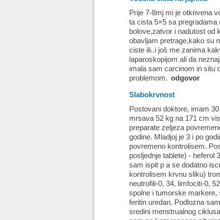
Prije 7-8mj mi je otkrivena 
ta cista 5×5 sa pregradama m
bolove,zatvor i nadutost od 
obavljam pretrage,kako su na
ciste ili..i još me zanima ka
laparoskopijom ali da neznaju
imala sam carcinom in situ c
problemom.
odgovor
Slabokrvnost
Postovani doktore, imam 30 
mrsava 52 kg na 171 cm vis
preparate zeljeza povremeno
godine. Mladjoj je 3 i po god
povremeno kontrolisem. Posl
posljednje tablete) - hefero
sam ispit p a se dodatno iscr
kontrolisem krvnu sliku) trom
neutrofili-0, 34, limfociti-0
spolne i tumorske markere, s
feritin uredan. Podlozna sa
sredini menstrualnog ciklusa