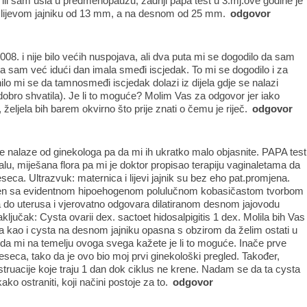
ti ili sam ušla u predmenopauzu; zadnji papa test u 3.mj.ove godine je
a lijevom jajniku od 13 mm, a na desnom od 25 mm.
odgovor
08. i nije bilo većih nuspojava, ali dva puta mi se dogodilo da sam
i da sam već idući dan imala smeđi iscjedak. To mi se dogodilo i za
nilo mi se da tamnosmeđi iscjedak dolazi iz dijela gdje se nalazi
 dobro shvatila). Je li to moguće? Molim Vas za odgovor jer iako
, željela bih barem okvirno što prije znati o čemu je riječ.
odgovor
je nalaze od ginekologa pa da mi ih ukratko malo objasnite. PAPA test
u, miješana flora pa mi je doktor propisao terapiju vaginaletama da
seca. Ultrazvuk: maternica i lijevi jajnik su bez eho pat.promjena.
enjen sa evidentnom hipoehogenom polulučnom kobasičastom tvorbom
a do uterusa i vjerovatno odgovara dilatiranom desnom jajovodu
ak: Cysta ovarii dex. sactoet hidosalpigitis 1 dex. Molila bih Vas
pala kao i cysta na desnom jajniku opasna s obzirom da želim ostati u
 da mi na temelju ovoga svega kažete je li to moguće. Inače prve
seca, tako da je ovo bio moj prvi ginekološki pregled. Također,
truacije koje traju 1 dan dok ciklus ne krene. Nadam se da ta cysta
ako ostraniti, koji načini postoje za to.
odgovor