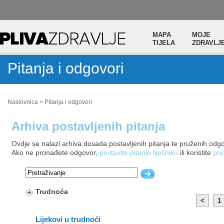
MAPA
MOJE
TIJELA
ZDRAVLJ
Pitanja i odgovori
Naslovnica
>
Pitanja i odgovori
Arhiva postavljenih pitanja
Ovdje se nalazi arhiva dosada postavljenih pitanja te pruženih odg
Ako ne pronađete odgovor,
postavite pitanje liječniku
ili koristite
pre
Trudnoća
<
1
Lijekovi u trudnoći