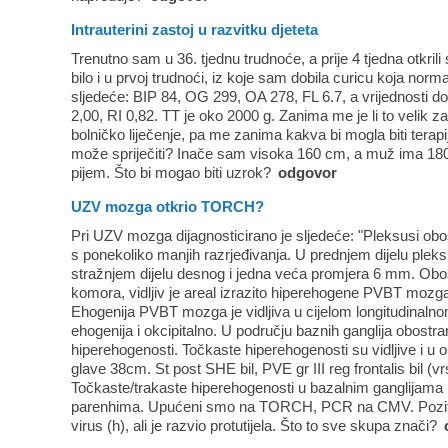
Intrauterini zastoj u razvitku djeteta
Trenutno sam u 36. tjednu trudnoće, a prije 4 tjedna otkrili s
bilo i u prvoj trudnoći, iz koje sam dobila curicu koja nor
sljedeće: BIP 84, OG 299, OA 278, FL 6.7, a vrijednosti d
2,00, RI 0,82. TT je oko 2000 g. Zanima me je li to velik
bolničko liječenje, pa me zanima kakva bi mogla biti terapi
može spriječiti? Inače sam visoka 160 cm, a muž ima 18
pijem. Što bi mogao biti uzrok?
odgovor
UZV mozga otkrio TORCH?
Pri UZV mozga dijagnosticirano je sljedeće: "Pleksusi ob
s ponekoliko manjih razrjeđivanja. U prednjem dijelu pleksu
stražnjem dijelu desnog i jedna veća promjera 6 mm. Obost
komora, vidljiv je areal izrazito hiperehogene PVBT mozga
Ehogenija PVBT mozga je vidljiva u cijelom longitudinaln
ehogenija i okcipitalno. U području baznih ganglija obostrano
hiperehogenosti. Točkaste hiperehogenosti su vidljive i u
glave 38cm. St post SHE bil, PVE gr III reg frontalis bil (vrs
Točkaste/trakaste hiperehogenosti u bazalnim ganglijama 
parenhima. Upućeni smo na TORCH, PCR na CMV. Pozitiv
virus (h), ali je razvio protutijela. Što to sve skupa znači?