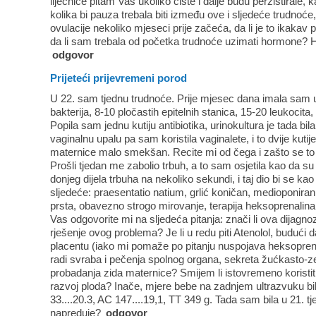
liječnice pitam Vas ukoliko ciste i dalje budu perzistirale, kao
kolika bi pauza trebala biti između ove i sljedeće trudnoć
ovulacije nekoliko mjeseci prije začeća, da li je to ikakav pok
da li sam trebala od početka trudnoće uzimati hormone? H
odgovor
Prijeteći prijevremeni porod
U 22. sam tjednu trudnoće. Prije mjesec dana imala sam 
bakterija, 8-10 pločastih epitelnih stanica, 15-20 leukocita, 
Popila sam jednu kutiju antibiotika, urinokultura je tada bil
vaginalnu upalu pa sam koristila vaginalete, i to dvije kutije
maternice malo smekšan. Recite mi od čega i zašto se to ja
Prošli tjedan me zabolio trbuh, a to sam osjetila kao da s
donjeg dijela trbuha na nekoliko sekundi, i taj dio bi se ka
sljedeće: praesentatio natium, grlić koničan, medioponira
prsta, obavezno strogo mirovanje, terapija heksoprenalin
Vas odgovorite mi na sljedeća pitanja: znači li ova dijagnoza
rješenje ovog problema? Je li u redu piti Atenolol, budući 
placentu (iako mi pomaže po pitanju nuspojava heksoprenalin
radi svraba i pečenja spolnog organa, sekreta žućkasto-ze
probadanja zida maternice? Smijem li istovremeno koristiti o
razvoj ploda? Inače, mjere bebe na zadnjem ultrazvuku bil
33....20.3, AC 147....19,1, TT 349 g. Tada sam bila u 21. 
napreduje?
odgovor