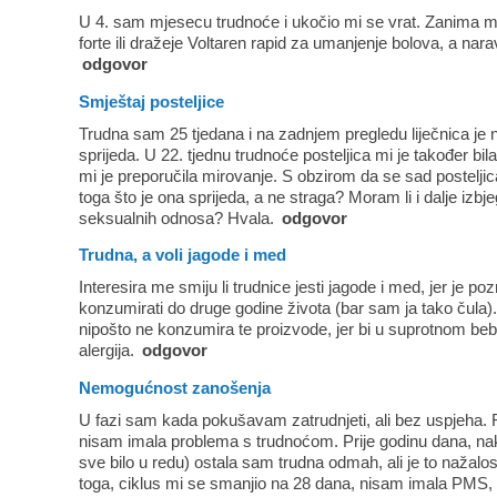
U 4. sam mjesecu trudnoće i ukočio mi se vrat. Zanima me
forte ili dražeje Voltaren rapid za umanjenje bolova, a nar
odgovor
Smještaj posteljice
Trudna sam 25 tjedana i na zadnjem pregledu liječnica je n
sprijeda. U 22. tjednu trudnoće posteljica mi je također bil
mi je preporučila mirovanje. S obzirom da se sad posteljic
toga što je ona sprijeda, a ne straga? Moram li i dalje izbjeg
seksualnih odnosa? Hvala.
odgovor
Trudna, a voli jagode i med
Interesira me smiju li trudnice jesti jagode i med, jer je p
konzumirati do druge godine života (bar sam ja tako čula). M
nipošto ne konzumira te proizvode, jer bi u suprotnom be
alergija.
odgovor
Nemogućnost zanošenja
U fazi sam kada pokušavam zatrudnjeti, ali bez uspjeha. 
nisam imala problema s trudnoćom. Prije godinu dana, nak
sve bilo u redu) ostala sam trudna odmah, ali je to nažalo
toga, ciklus mi se smanjio na 28 dana, nisam imala PMS, do