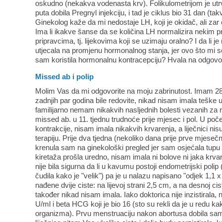
oskudno (nekakva vodenasta krv). Folikulometrijom je u
puta dobila Pregnyl injekciju, i tad je ciklus bio 31 dan (takv
Ginekolog kaže da mi nedostaje LH, koji je okidač, ali zar ć
Ima li ikakve šanse da se količina LH normalizira nekim p
pripravcima, tj. lijekovima koji se uzimaju oralno? I da li 
utjecala na promjenu hormonalnog stanja, jer ovo što mi 
sam koristila hormonalnu kontracepciju? Hvala na odgov
Missed ab i polip
Molim Vas da mi odgovorite na moju zabrinutost. Imam 28
zadnjih par godina bile redovite, nikad nisam imala teške up
familijarno nemam nikakvih nasljednih bolesti vezanih za
missed ab. u 11. tjednu trudnoće prije mjesec i pol. U po
kontrakcije, nisam imala nikakvih krvarenja, a liječnici ni
terapiju. Prije dva tjedna (nekoliko dana prije prve mjese
krenula sam na ginekološki pregled jer sam osjećala tupu b
kiretaža prošla uredno, nisam imala ni bolove ni jaka krv
nije bila sigurna da li u kavumu postoji endometrijski poli
čudila kako je "velik") pa je u nalazu napisano "odjek 1,1 
nađene dvije ciste: na lijevoj strani 2,5 cm, a na desnoj c
također nikad nisam imala. Iako doktorica nije inzistirala,
U/ml i beta HCG koji je bio 16 (sto su rekli da je u redu ka
organizma). Prvu menstruaciju nakon abortusa dobila sa