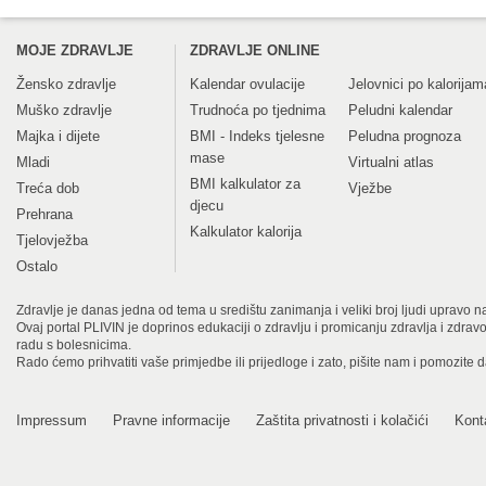
MOJE ZDRAVLJE
ZDRAVLJE ONLINE
Žensko zdravlje
Kalendar ovulacije
Jelovnici po kalorijam
Muško zdravlje
Trudnoća po tjednima
Peludni kalendar
Majka i dijete
BMI - Indeks tjelesne
Peludna prognoza
mase
Mladi
Virtualni atlas
BMI kalkulator za
Treća dob
Vježbe
djecu
Prehrana
Kalkulator kalorija
Tjelovježba
Ostalo
Zdravlje je danas jedna od tema u središtu zanimanja i veliki broj ljudi upravo na
Ovaj portal PLIVIN je doprinos edukaciji o zdravlju i promicanju zdravlja i zdra
radu s bolesnicima.
Rado ćemo prihvatiti vaše primjedbe ili prijedloge i zato, pišite nam i pomozite 
Impressum
Pravne informacije
Zaštita privatnosti i kolačići
Kont