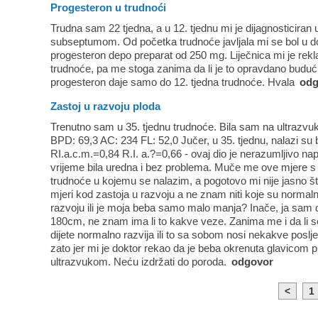
Progesteron u trudnoći
Trudna sam 22 tjedna, a u 12. tjednu mi je dijagnosticiran
subseptumom. Od početka trudnoće javljala mi se bol u don
progesteron depo preparat od 250 mg. Liječnica mi je rekla d
trudnoće, pa me stoga zanima da li je to opravdano budući
progesteron daje samo do 12. tjedna trudnoće. Hvala
odg
Zastoj u razvoju ploda
Trenutno sam u 35. tjednu trudnoće. Bila sam na ultrazvuku
BPD: 69,3 AC: 234 FL: 52,0 Jučer, u 35. tjednu, nalazi su b
RI.a.c.m.=0,84 R.I. a.?=0,66 - ovaj dio je nerazumljivo na
vrijeme bila uredna i bez problema. Muče me ove mjere s 
trudnoće u kojemu se nalazim, a pogotovo mi nije jasno što
mjeri kod zastoja u razvoju a ne znam niti koje su normalne 
razvoju ili je moja beba samo malo manja? Inače, ja sam 
180cm, ne znam ima li to kakve veze. Zanima me i da li s
dijete normalno razvija ili to sa sobom nosi nekakve posl
zato jer mi je doktor rekao da je beba okrenuta glavicom 
ultrazvukom. Neću izdržati do poroda.
odgovor
<
1