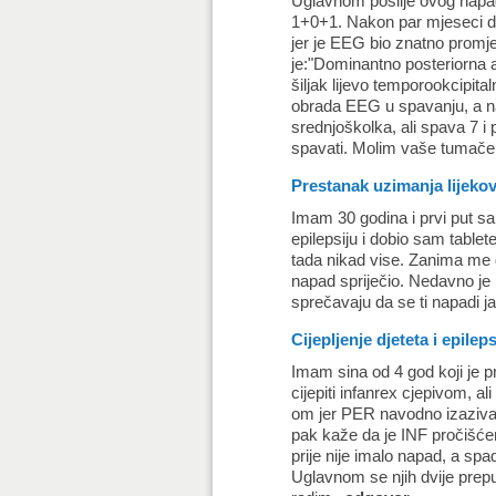
Uglavnom poslije ovog napa
1+0+1. Nakon par mjeseci do
jer je EEG bio znatno promj
je:"Dominantno posteriorna a
šiljak lijevo temporookcipital
obrada EEG u spavanju, a na
srednjoškolka, ali spava 7 i 
spavati. Molim vaše tumačenj
Prestanak uzimanja lijeko
Imam 30 godina i prvi put 
epilepsiju i dobio sam table
tada nikad vise. Zanima me d
napad spriječio. Nedavno je 
sprečavaju da se ti napadi j
Cijepljenje djeteta i epileps
Imam sina od 4 god koji je pr
cijepiti infanrex cjepivom, a
om jer PER navodno izaziva 
pak kaže da je INF pročišćeno 
prije nije imalo napad, a sp
Uglavnom se njih dvije prep