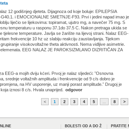
eteta
alaz 12 godišnjeg djeteta. Dijagnoza od koje boluje: EPILEPSIA
0.1. i EMOCIONALNE SMETNJE-F93. Prvi i jedini napad imao j
oblju liječio se lijekovima: topiramat, ujutro mg, a navečer 75 mg. S
lesnu temperaturu u rasponu 37.1do 37.5 C. Nakon pretraga ukida se
 tjelesne temperature. Javlja se žarište na lijevoj strani. Nalaz EEG-
ritam frekvencije 10 hz uz slabiju reakciju zaustavljanja. Tijekom
rupiranje visokovoltažne theta aktivnosti. Nema vidljive asimetrie.
vih elemenata. EEG NALAZ JE PAROKSIZMLANO DIZRITIČAN ZA
a EEG-a mojih dviju kćeri. Prvoj je nalaz sljedeći: "Osnovna
ma, srednje voltažnih amplituda i frenkvencije od 9 c/s dobro je
 promjena, na HV usporenje, uz manji porast amplitude." Drugoj je
e koja iznosi 8 c/s. Hvala unaprijed.
odgovor
<
1
2
3
4
5
...
8
>
NLINE
BOLESTI OD A DO Ž
PRATITE 