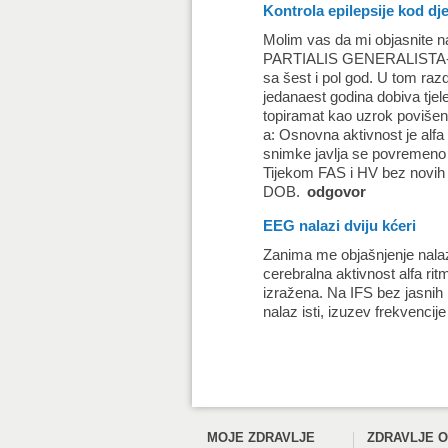
Kontrola epilepsije kod dj
Molim vas da mi objasnite n
PARTIALIS GENERALISTA-G4
sa šest i pol god. U tom razd
jedanaest godina dobiva tje
topiramat kao uzrok povišene
a: Osnovna aktivnost je alfa 
snimke javlja se povremeno g
Tijekom FAS i HV bez no
DOB.
odgovor
EEG nalazi dviju kćeri
Zanima me objašnjenje nalaz
cerebralna aktivnost alfa rit
izražena. Na IFS bez jasnih
nalaz isti, izuzev frekvencij
MOJE ZDRAVLJE
ZDRAVLJE O