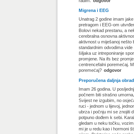
radim.
odgovor
Migrena i EEG
Unatrag 2 godine imam jake 
pretragom i EEG-om utvrđena 
Bolovi nekad prestanu, a ne
cerebralna osnovna aktivnost
aktivnost u miješanoj nešto b
standardnim odvodima vide se
šiljaka uz intreponiranje spo
promjene. Na ifs bez promje
centrencefalni poremećaj. Mol
poremećaj?
odgovor
Preporučena daljnja obra
Imam 26 godina. U posljednj
počnem biti strašno umorna,
Svijest ne izgubim, no osje
ruci - jednom u lijevoj, jed
ubrza i počnju mi se znojiti 
potpuno dođem k sebi. Karak
gledam u neku točku, vozim 
mi je u redu kao i hormoni š