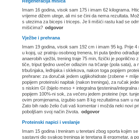
Regeneracija mišića
Imam 16 godina, visok sam 175 i imam 62 kilograma. Hti
vrijeme dižem utege, ali mi se čini da nema rezultata. Mož
s utezima za biceps i triceps. Je li mišići rastu kad se odm
mišićima?
odgovor
Vježbe i prehrana
Imam 19 godina, visok sam 192 cm i imam 95 kg. Prije 4 
u kojoj, uz pratnju osobnog trenera, tri puta tjedno odrađu
anaerobih vježbi, trening traje 75 min, fizički je poprilično
tiče, triput tjedno uvečer odlazim na trčanje (pola sata), 
trbušnjaka, leđnjaka i sklekova, nakon toga popijem protei
prehrane: za doručak jedem ugljikohidrate (zobene + mlijek
popijem proteinski napitak (nakon treninga), za ručak jede
s niskim GI (bijelo meso + integralna tjestenina/integralna
popijem 100%-ni sok, za večeru jedem proteine (npr. tun
ovim promjenama, izgubio sam 8 kg rezultatima sam u nač
Zato bih rado želio čuti vaš komentar i možda neki novi pri
poboljšam svoj način života.
odgovor
Proteinski napici i veslanje
Imam 15 godina i treniram u teretani zbog sporta kojim se
sastavni dio svakog treninga je teretana ili ergometar, a