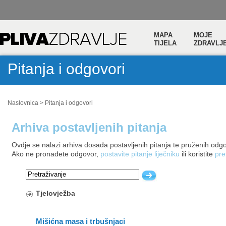
MAPA
MOJE
TIJELA
ZDRAVLJ
Pitanja i odgovori
Naslovnica
>
Pitanja i odgovori
Arhiva postavljenih pitanja
Ovdje se nalazi arhiva dosada postavljenih pitanja te pruženih odg
Ako ne pronađete odgovor,
postavite pitanje liječniku
ili koristite
pre
Tjelovježba
Mišićna masa i trbušnjaci