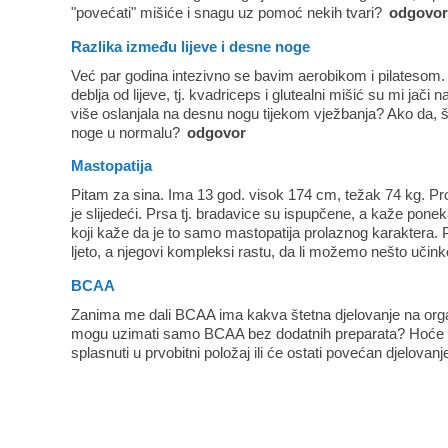
"povećati" mišiće i snagu uz pomoć nekih tvari?
odgovo
Razlika između lijeve i desne noge
Već par godina intezivno se bavim aerobikom i pilatesom.
deblja od lijeve, tj. kvadriceps i glutealni mišić su mi jači 
više oslanjala na desnu nogu tijekom vježbanja? Ako da, š
noge u normalu?
odgovor
Mastopatija
Pitam za sina. Ima 13 god. visok 174 cm, težak 74 kg. Pr
je slijedeći. Prsa tj. bradavice su ispupčene, a kaže pone
koji kaže da je to samo mastopatija prolaznog karaktera. 
ljeto, a njegovi kompleksi rastu, da li možemo nešto učin
BCAA
Zanima me dali BCAA ima kakva štetna djelovanje na organe
mogu uzimati samo BCAA bez dodatnih preparata? Hoće 
splasnuti u prvobitni položaj ili će ostati povećan djelo