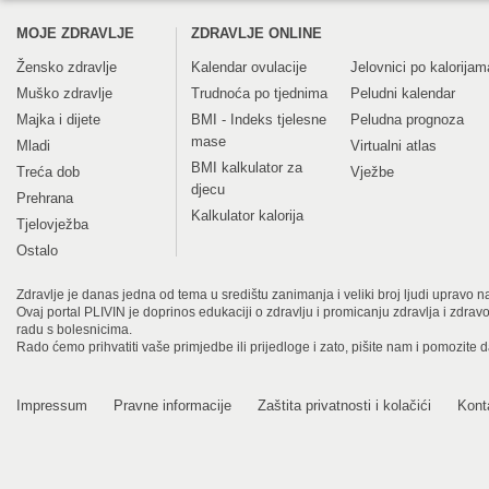
MOJE ZDRAVLJE
ZDRAVLJE ONLINE
Žensko zdravlje
Kalendar ovulacije
Jelovnici po kalorijam
Muško zdravlje
Trudnoća po tjednima
Peludni kalendar
Majka i dijete
BMI - Indeks tjelesne
Peludna prognoza
mase
Mladi
Virtualni atlas
BMI kalkulator za
Treća dob
Vježbe
djecu
Prehrana
Kalkulator kalorija
Tjelovježba
Ostalo
Zdravlje je danas jedna od tema u središtu zanimanja i veliki broj ljudi upravo na
Ovaj portal PLIVIN je doprinos edukaciji o zdravlju i promicanju zdravlja i zdra
radu s bolesnicima.
Rado ćemo prihvatiti vaše primjedbe ili prijedloge i zato, pišite nam i pomozite 
Impressum
Pravne informacije
Zaštita privatnosti i kolačići
Kont