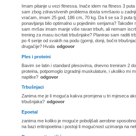
Imam pitanje u vezi fitnessa. Inače idem na fitness 3 puta t
sam zbog zdravstvenih problema dosta smršavio u zadnji
vraćam, imam 25 god, 186 cm, 70 kg. Da li se sa 3 puta tj
ponavljanja bilo optimalno u pojedinim serijama? Također 
sam mršav imam manje više ravan trbuh, ali nemam iscrta
trening za masu iscrtati trbušnjake? Planirao sam raditi tr
po 4 serije od svakih na podu (gornji, donji, bočni trbušnjaci)
drugačije? Hvala
odgovor
Ples i proteini
Bavim se latin i standard plesovima, dnevno treniram 2 do
proteina, potpomoglo izgradnji muskulature, i ukoliko mi 
napitke?
odgovor
Trbušnjaci
Zanima me je li moguća kakva promjena u tri mjeseca ak
trbušnjaka?
odgovor
Epoetal
zanima me koliko je moguće poboljšati aerobne sposobnos
na bazi eritropoetina i postoji li mogućnost uzimanja na n