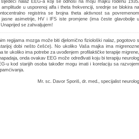
 sljedeći nalaz EEG-a koji se odnosi na moju majku rođenu 1935
amplitude u usporenoj alfa i theta frekvenciji, srednje se blokira n
ontocentralno registrira se brojna theta aktivnost sa povremeno
 jasne asimetrije, HV i IFS iste promjene (ima česte glavobolje 
. Unaprijed se zahvaljujem!
nim regijama mozga može biti djelomično fiziološki nalaz, pogotovo 
tarijoj dobi nešto češće). No ukoliko Vaša majka ima migrenozn
na te ukoliko ima potrebe za uvođenjem profilaktičke terapije migrene
napadaja, onda ovakav EEG može određivati koju bi terapiju neurolo
 EEG-u kod starijih osoba također mogu imati i korelaciju sa razvoje
apamćivanja.
Mr. sc. Davor Sporiš, dr. med., specijalist neurolo