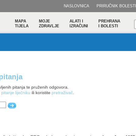
NASLOVNICA
PRIRUČNIK BOLEST
MAPA
MOJE
ALATI I
PREHRANA
TIJELA
ZDRAVLJE
IZRAČUNI
I BOLESTI
pitanja
ljenih pitanja te pruženih odgovora.
 pitanje liječniku
ili koristite
pretraživač
.