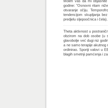
Molim vas da mi objasnite
godine: "Osnovni ritam niže 
otvaranje očiju. Temporofr
tendencijom skupljanja bez
predjelu sljepoočnica i čela)
Theta aktivnost u postranič
obzirom na dob osobe (u s
glavobolje već dugi niz godi
a ne samo terapije akutnog 
ordinirao. Sporiji valovi u
blagih smetnji pamćenja i z