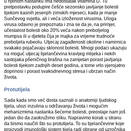
u njenom nastanku ima nedostatak vitamina D. Tu
pretpostavku podupire češće sezonsko javljanje bolesti
tijekom kasnih jesenjih zimskih mjeseci, kada je manje
Sunčevog svjetla, ali i veća izloženost virusima. Uloga
virusa odavno je prepoznata i zna se da je, na primjer,
učestalost bolesti oko 20% veća nakon preboljelog
mumpsa ili u djeteta čija je majka za vrijeme trudnoće
preboljela rubeolu. Utjecaj zagađenosti okoline i namirnica
svakako pojačavaju sklonost bolesti. Mnogi podaci ukazuju
na moguć utjecaj bjelančevina kravljeg mlijeka i nekih
sastojaka pšeničnog brašna na zamjetan porast javljanja
bolesti tijekom zadnjih deset godina, a tome vrlo vjerojatno
doprinosi i porast svakodnevnog stresa i ubrzan način
života.
Protutijela
Sada kada smo već dosta saznali o anatomiji ljudskog
tijela, ulozi inzulina u održavanju života i mogućim
mehanizmima nastanka šećerne bolesti, preostaje nam još
jedan dio da zaokružimo sliku. Napravimo korak u stranu
da bismo naučili što su protutijela. To su bjelančevine koje
proizvodi imunološki sistem tijela radi obrane od uzročnika