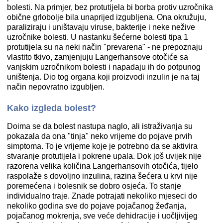
bolesti. Na primjer, bez protutijela bi borba protiv uzročnika
obične grlobolje bila unaprijed izgubljena. Ona okružuju,
paraliziraju i uništavaju viruse, bakterije i neke nežive
uzročnike bolesti. U nastanku šećerne bolesti tipa 1
protutijela su na neki način "prevarena" - ne prepoznaju
vlastito tkivo, zamjenjuju Langerhansove otočiće sa
vanjskim uzročnikom bolesti i napadaju ih do potpunog
uništenja. Dio tog organa koji proizvodi inzulin je na taj
način nepovratno izgubljen.
Kako izgleda bolest?
Doima se da bolest nastupa naglo, ali istraživanja su
pokazala da ona "tinja" neko vrijeme do pojave prvih
simptoma. To je vrijeme koje je potrebno da se aktivira
stvaranje protutijela i pokrene upala. Dok još uvijek nije
razorena velika količina Langerhansovih otočića, tijelo
raspolaže s dovoljno inzulina, razina šećera u krvi nije
poremećena i bolesnik se dobro osjeća. To stanje
individualno traje. Znade potrajati nekoliko mjeseci do
nekoliko godina sve do pojave pojačanog žeđanja,
pojačanog mokrenja, sve veće dehidracije i uočljivijeg