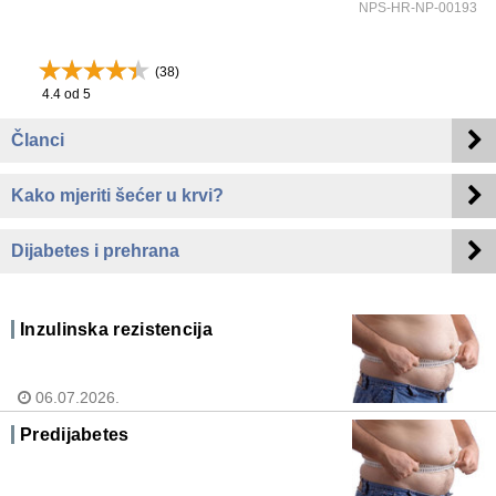
NPS-HR-NP-00193
(
38
)
4.4
od 5
Članci
Kako mjeriti šećer u krvi?
Dijabetes i prehrana
Inzulinska rezistencija
06.07.2026.
Predijabetes