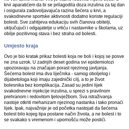
krvi aparatićem da bi se prilagodila doza inzulina za taj dan
i osigurala zadovoljavajuća razina šećera u krvi, a
svakodnevne sportske aktivnosti dodatno koriste regulaciji
bolesti. Sve zahtijeva edukaciju svih članova obitelji,
uključujući i odgajatelje u vrtiću i nastavnike u školama, uz
obilje pozitivnog stava i bez straha od bolesti.
Umjesto kraja
Ovo je bio kratak prikaz bolesti koja ne boli i kojoj se posve
ne zna uzrok. U zadnjih deset godina svi epidemiolozi
upozoravaju na značajan porast njezinog javljanja.
Šećerna bolest ima dva liječnika - samog oboljelog i
dijabetologa koji imaju zajednički cilj, a to je život
bolesnika bez komplikacija. Zasad su jedini lijek
svakodnevne injekcije inzulina, u sprezi s pravilnom
prehranom i redovitom tjelovježbom. Sva istraživanja
nastoje otkriti mehanizam njezinog nastanka i tako pronaći
lijek. Ipak, najvažnije je od početka nastojati da šećerna
bolest bilo kojeg tipa postane način života, a ne bolest i to
se svakako s vremenom i upornošću može postići.