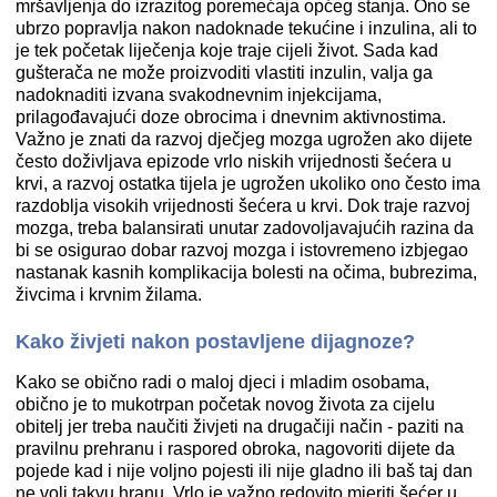
mršavljenja do izrazitog poremećaja općeg stanja. Ono se
ubrzo popravlja nakon nadoknade tekućine i inzulina, ali to
je tek početak liječenja koje traje cijeli život. Sada kad
gušterača ne može proizvoditi vlastiti inzulin, valja ga
nadoknaditi izvana svakodnevnim injekcijama,
prilagođavajući doze obrocima i dnevnim aktivnostima.
Važno je znati da razvoj dječjeg mozga ugrožen ako dijete
često doživljava epizode vrlo niskih vrijednosti šećera u
krvi, a razvoj ostatka tijela je ugrožen ukoliko ono često ima
razdoblja visokih vrijednosti šećera u krvi. Dok traje razvoj
mozga, treba balansirati unutar zadovoljavajućih razina da
bi se osigurao dobar razvoj mozga i istovremeno izbjegao
nastanak kasnih komplikacija bolesti na očima, bubrezima,
živcima i krvnim žilama.
Kako živjeti nakon postavljene dijagnoze?
Kako se obično radi o maloj djeci i mladim osobama,
obično je to mukotrpan početak novog života za cijelu
obitelj jer treba naučiti živjeti na drugačiji način - paziti na
pravilnu prehranu i raspored obroka, nagovoriti dijete da
pojede kad i nije voljno pojesti ili nije gladno ili baš taj dan
ne voli takvu hranu. Vrlo je važno redovito mjeriti šećer u