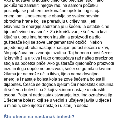
Ako predstavimo ljudsko tijelo kao precizan stroj i ako
pokušamo zamisliti njegov rad, na samom početku
postavlja se problem beskonačne opskrbe tog stroja
energijom. Unos energije obavlja se svakodnevnim
obrocima hrane koji se prerađuju u crijevima i jetri.
Glavnina te energije sadržana je u šećeru, a ostatak čine
bjelančevine i masnoće. Za iskorištavanje šećera u krvi
ključnu ulogu ima hormon inzulin, a proizvodi ga dio
gušterače koji se zove Langerhansovi otočići. Nakon
pojedenog obroka nastaje značajan porast šećera u krvi,
što pojačava proizvodnju inzulina. Taj hormon unosi šećer
iz krvnih žila u tkiva i tako omogućava rad našeg preciznog
stroja sa početka priče. Ako gušterača djelomično proizvodi
inzulin ili ga uopće ne proizvodi, šećer se gomila u krvnim
žilama jer ne može ući u tkivo, tijelo nema dovoljno
energije i nastaje bolest koja se zove šećerna bolest ili
dijabetes. Češće se događa djelomični nedostatak inzulina
ili šećerna bolest tipa 2 koji većinom nastaje u odraslih
osoba. Potpuni nedostatak stvaranja inzulina označava tip
1 šećerne bolesti koji se u većini slučajeva javlja u djece i
u mladih, iako rijetko nastaje i u starijih osoba.
Što utječe na nastanak bolesti?