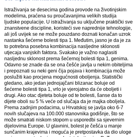
Istraživanja se desecima godina provode na životinjskim
modelima, praćena su proučavanjima velikih studija
ljudske populacije. U istraživanja su uključene praktički sve
znanstvene discipline, koristeći sve naprednije tehnologije,
ali još uvijek se ne može pouzdano doznati konačan uzrok
nastanka šećerne bolesti tipa 1. Međutim, jasno je da je za
to potrebna posebna kombinacija nasljedne sklonosti
utjecaja vanjskih faktora. Svakako je važno naglasiti
nasljednu sklonost prema šećernoj bolesti tipa 1, genima.
Odavno se znade da se ona češće javlja u nekim obiteljima
i prepoznati su neki geni čija pojava i kombinacija može
poslužiti kao procjena mogućnosti oboljenja. Statistički
gledano, ako jedan jednojajčani blizanac boluje od
šećerne bolesti tipa 1, vrlo je vjerojatno da će oboljeti i
drugi. Ako otac djeteta boluje od te bolesti, šanse da to
dijete oboli su 5 % veće od slučaja da je majka oboljela.
Prema zadnjim podacima, u Hrvatskoj se javlja oko 6-7
novih slučajeva na 100.000 stanovnika godišnje, što se
može smatrati niskom stopom u usporedbi sa sjevernim
dijelovima Europe. U glavnini, bolest je češća u manje
sunčanim krajevima i moguća je pretpostavka da dio uloge