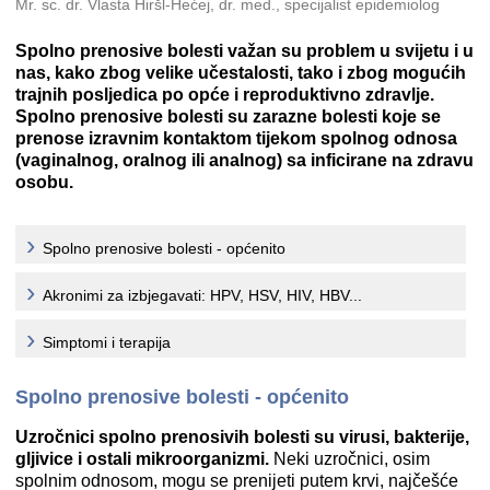
Mr. sc. dr. Vlasta Hiršl-Hećej, dr. med., specijalist epidemiolog
Spolno prenosive bolesti važan su problem u svijetu i u
nas, kako zbog velike učestalosti, tako i zbog mogućih
trajnih posljedica po opće i reproduktivno zdravlje.
Spolno prenosive bolesti su zarazne bolesti koje se
prenose izravnim kontaktom tijekom spolnog odnosa
(vaginalnog, oralnog ili analnog) sa inficirane na zdravu
osobu.
Spolno prenosive bolesti - općenito
Akronimi za izbjegavati: HPV, HSV, HIV, HBV...
Simptomi i terapija
Spolno prenosive bolesti - općenito
Uzročnici spolno prenosivih bolesti su virusi, bakterije,
gljivice i ostali mikroorganizmi.
Neki uzročnici, osim
spolnim odnosom, mogu se prenijeti putem krvi, najčešće