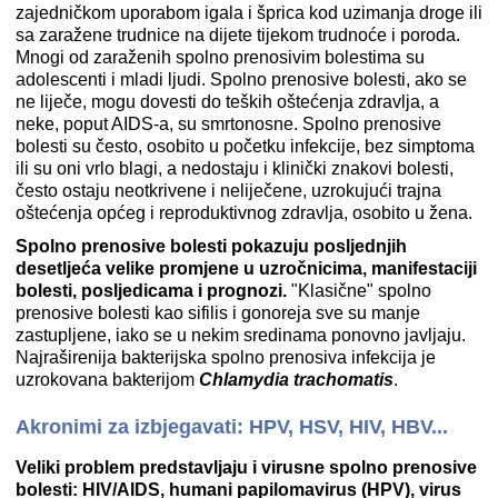
zajedničkom uporabom igala i šprica kod uzimanja droge ili
sa zaražene trudnice na dijete tijekom trudnoće i poroda.
Mnogi od zaraženih spolno prenosivim bolestima su
adolescenti i mladi ljudi. Spolno prenosive bolesti, ako se
ne liječe, mogu dovesti do teških oštećenja zdravlja, a
neke, poput AIDS-a, su smrtonosne. Spolno prenosive
bolesti su često, osobito u početku infekcije, bez simptoma
ili su oni vrlo blagi, a nedostaju i klinički znakovi bolesti,
često ostaju neotkrivene i neliječene, uzrokujući trajna
oštećenja općeg i reproduktivnog zdravlja, osobito u žena.
Spolno prenosive bolesti pokazuju posljednjih
desetljeća velike promjene u uzročnicima, manifestaciji
bolesti, posljedicama i prognozi.
"Klasične" spolno
prenosive bolesti kao sifilis i gonoreja sve su manje
zastupljene, iako se u nekim sredinama ponovno javljaju.
Najraširenija bakterijska spolno prenosiva infekcija je
uzrokovana bakterijom
Chlamydia trachomatis
.
Akronimi za izbjegavati: HPV, HSV, HIV, HBV...
Veliki problem predstavljaju i virusne spolno prenosive
bolesti: HIV/AIDS, humani papilomavirus (HPV), virus