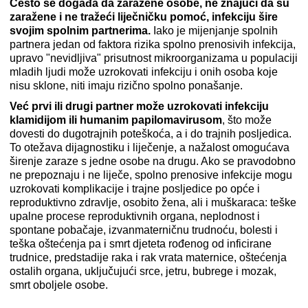
Često se događa da zaražene osobe, ne znajući da su
zaražene i ne tražeći liječničku pomoć, infekciju šire
svojim spolnim partnerima.
Iako je mijenjanje spolnih
partnera jedan od faktora rizika spolno prenosivih infekcija,
upravo "nevidljiva" prisutnost mikroorganizama u populaciji
mladih ljudi može uzrokovati infekciju i onih osoba koje
nisu sklone, niti imaju rizično spolno ponašanje.
Već prvi ili drugi partner može uzrokovati infekciju
klamidijom ili humanim papilomavirusom
, što može
dovesti do dugotrajnih poteškoća, a i do trajnih posljedica.
To otežava dijagnostiku i liječenje, a nažalost omogućava
širenje zaraze s jedne osobe na drugu. Ako se pravodobno
ne prepoznaju i ne liječe, spolno prenosive infekcije mogu
uzrokovati komplikacije i trajne posljedice po opće i
reproduktivno zdravlje, osobito žena, ali i muškaraca: teške
upalne procese reproduktivnih organa, neplodnost i
spontane pobačaje, izvanmaterničnu trudnoću, bolesti i
teška oštećenja pa i smrt djeteta rođenog od inficirane
trudnice, predstadije raka i rak vrata maternice, oštećenja
ostalih organa, uključujući srce, jetru, bubrege i mozak,
smrt oboljele osobe.