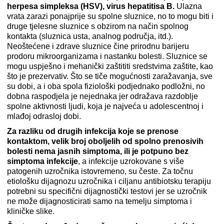
herpesa simpleksa (HSV), virus hepatitisa B.
Ulazna
vrata zarazi ponajprije su spolne sluznice, no to mogu biti i
druge tjelesne sluznice s obzirom na način spolnog
kontakta (sluznica usta, analnog područja, itd.).
Neoštećene i zdrave sluznice čine prirodnu barijeru
prodoru mikroorganizama i nastanku bolesti. Sluznice se
mogu uspješno i mehanički zaštititi sredstvima zaštite, kao
što je prezervativ. Što se tiče mogućnosti zaražavanja, sve
su dobi, a i oba spola fiziološki podjednako podložni, no
dobna raspodjela je nejednaka jer odražava razdoblje
spolne aktivnosti ljudi, koja je najveća u adolescentnoj i
mlađoj odrasloj dobi.
Za razliku od drugih infekcija koje se prenose
kontaktom, velik broj oboljelih od spolno prenosivih
bolesti nema jasnih simptoma, ili je potpuno bez
simptoma infekcije
, a infekcije uzrokovane s više
patogenih uzročnika istovremeno, su česte. Za točnu
etiološku dijagnozu uzročnika i ciljanu antibiotsku terapiju
potrebni su specifični dijagnostički testovi jer se uzročnik
ne može dijagnosticirati samo na temelju simptoma i
kliničke slike.