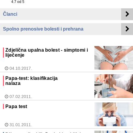
4.7
od 5
Članci
Spolno prenosive bolesti i prehrana
Zdjelična upalna bolest - simptomi i
liječenje
04.10.2017.
Papa-test: klasifikacija
nalaza
07.02.2011.
Papa test
31.01.2011.