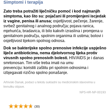
Simptomi i terapija
Zato treba potražiti liječničku pomoć i kod najmanjih
simptoma, kao što su: pojačani ili promijenjeni iscjedak
iz vagine, penisa ili anusa;
osjetljivost, pečenje, žarenje,
svrbež genitalnog i analnog područja; pojava ranica,
mjehurića, bradavica, ili bilo kakvih izraslina i promjena u
genitalnom području, spolnim organima ili ustima; bolovi i
osjetljivost tijekom spolnog odnosa.
Dok se bakterijske spolno prenosive infekcije uspješno
liječe antibioticima, nema djelotvornog lijeka protiv
virusnih spolno prenosivih bolesti.
HIV/AIDS je i danas
smrtonosan. Tim više treba imati na umu
prevenciju: koristiti zaštitu pri spolnim odnosima i
izbjegavati rizično spolno ponašanje.
Arhivski članak, podaci u tekstu sukladni su medicinskim stavovima u
trenutku objave.
NPS-HR-NP-00193
(
30
)