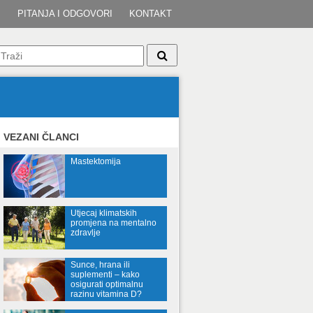
I
PITANJA I ODGOVORI
KONTAKT
VEZANI ČLANCI
Mastektomija
Utjecaj klimatskih
promjena na mentalno
zdravlje
Sunce, hrana ili
suplementi – kako
osigurati optimalnu
razinu vitamina D?