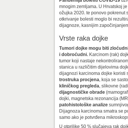
Pandemija bolesti COVID-19
uzr
mnogim zemljama. U Hrvatskoj je p
ožujka 2020. te ponovo pokrenut 
otkrivanje bolesti moglo bi rezulti
dijagnoze, kasnijim započinjanjem
Vrste raka dojke
Tumori dojke mogu biti zloćudni
i dobroćudni.
Karcinom (rak) dojk
tumor koji nastaje nekontroliran
stanica u različitim dijelovima doj
dijagnozi karcinoma dojke koristi
trostruka procjena
, koja se sasto
kliničkog pregleda
, slikovne (ra
dijagnostičke obrade
(mamografij
dojki, magnetska rezonancija (MR) 
patohistološke analize
sumnjivog
Dijagnoza karcinoma smatra se p
samo ako je potvrđena mikroskop
U otprilike 50 % slučajeva rak dojk