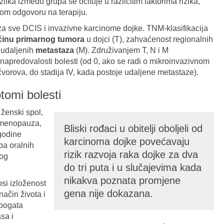
lika između grupa se očituje u različitim faktorima rizika,
tom odgovoru na terapiju.
za sve DCIS i invazivne karcinome dojke. TNM-klasifikacija
ičinu primarnog tumora
u dojci (T), zahvaćenost regionalnih
 udaljenih
metastaza
(M). Združivanjem T, N i M
znapredovalosti bolesti (od 0, ako se radi o mikroinvazivnom
čvorova, do stadija IV, kada postoje udaljene metastaze).
ptomi bolesti
 ženski spol,
a menopauza,
Bliski rođaci u obitelji oboljeli od
godine
karcinoma dojke povećavaju
ba oralnih
rizik razvoja raka dojke za dva
kog
do tri puta i u slučajevima kada
nikakva poznata promjene
osi izloženost
gena nije dokazana.
način života i
 bogata
sa i