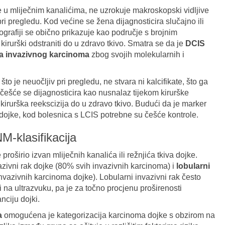
 u mliječnim kanalićima, ne uzrokuje makroskopski vidljive
i pregledu. Kod većine se žena dijagnosticira slučajno ili
afiji se obično prikazuje kao područje s brojnim
kirurški odstraniti do u zdravo tkivo. Smatra se da je
DCIS
ča invazivnog karcinoma
zbog svojih molekularnih i
 što je neuočljiv pri pregledu, ne stvara ni kalcifikate, što ga
jčešće se dijagnosticira kao nusnalaz tijekom kirurške
 kirurška reekscizija do u zdravo tkivo. Budući da je marker
 dojke, kod bolesnica s LCIS potrebne su češće kontrole.
NM-klasifikacija
e proširio izvan mliječnih kanalića ili režnjića tkiva dojke.
zivni rak dojke (80% svih invazivnih karcinoma) i
lobularni
nvazivnih karcinoma dojke). Lobularni invazivni rak često
li na ultrazvuku, pa je za točno procjenu proširenosti
nciju dojki.
a
omogućena je kategorizacija karcinoma dojke s obzirom na