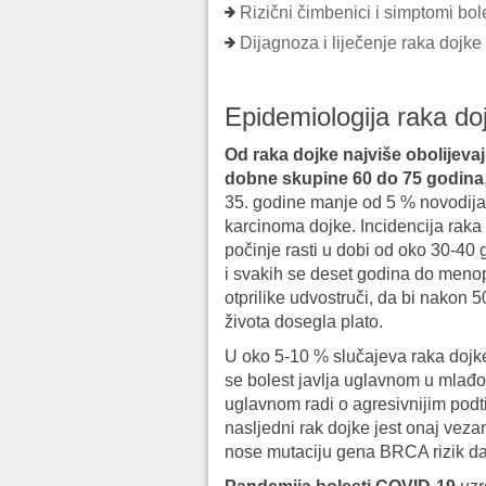
Rizični čimbenici i simptomi bol
Dijagnoza i liječenje raka dojke
Epidemiologija raka do
Od raka dojke najviše obolijeva
dobne skupine 60 do 75 godina
35. godine manje od 5 % novodija
karcinoma dojke. Incidencija raka
počinje rasti u dobi od oko 30-40 
i svakih se deset godina do men
otprilike udvostruči, da bi nakon 
života dosegla plato.
U oko 5-10 % slučajeva raka dojke 
se bolest javlja uglavnom u mlađoj
uglavnom radi o agresivnijim podti
nasljedni rak dojke jest onaj vez
nose mutaciju gena BRCA rizik da ć