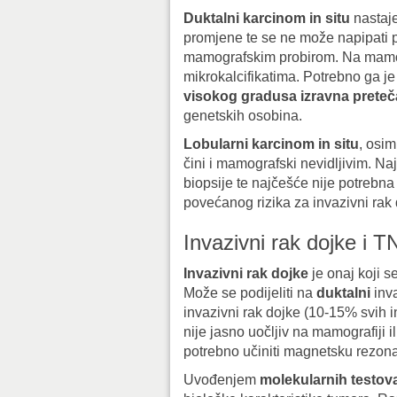
Duktalni karcinom in situ
nastaje
promjene te se ne može napipati pr
mamografskim probirom. Na mamogr
mikrokalcifikatima. Potrebno ga je 
visokog gradusa izravna prete
genetskih osobina.
Lobularni karcinom in situ
, osim
čini i mamografski nevidljivim. Na
biopsije te najčešće nije potrebna
povećanog rizika za invazivni rak
Invazivni rak dojke i T
Invazivni rak dojke
je onaj koji s
Može se podijeliti na
duktalni
inva
invazivni rak dojke (10-15% svih i
nije jasno uočljiv na mamografiji i
potrebno učiniti magnetsku rezona
Uvođenjem
molekularnih testov