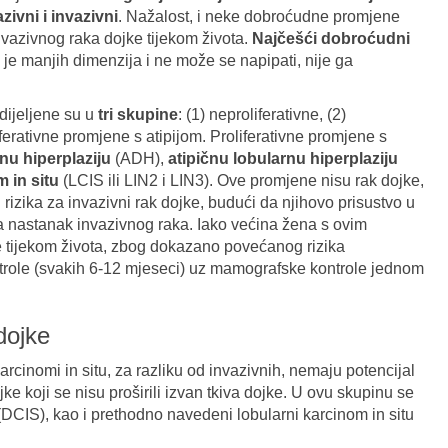
zivni i invazivni
. Nažalost, i neke dobroćudne promjene
nvazivnog raka dojke tijekom života.
Najčešći dobroćudni
 je manjih dimenzija i ne može se napipati, nije ga
ijeljene su u
tri skupine
: (1) neproliferativne, (2)
oliferativne promjene s atipijom. Proliferativne promjene s
nu hiperplaziju
(ADH),
atipičnu lobularnu hiperplaziju
 in situ
(LCIS ili LIN2 i LIN3). Ove promjene nisu rak dojke,
 rizika za invazivni rak dojke, budući da njihovo prisustvo u
za nastanak invazivnog raka. Iako većina žena s ovim
e tijekom života, zbog dokazano povećanog rizika
ntrole (svakih 6-12 mjeseci) uz mamografske kontrole jednom
dojke
karcinomi in situ, za razliku od invazivnih, nemaju potencijal
ke koji se nisu proširili izvan tkiva dojke. U ovu skupinu se
 (DCIS), kao i prethodno navedeni lobularni karcinom in situ