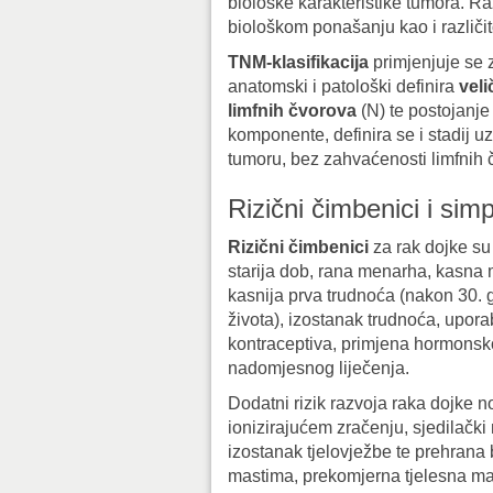
biološke karakteristike tumora. Raz
biološkom ponašanju kao i različi
TNM-klasifikacija
primjenjuje se 
anatomski i patološki definira
vel
limfnih čvorova
(N) te postojanje
komponente, definira se i stadij u
tumoru, bez zahvaćenosti limfnih 
Rizični čimbenici i sim
Rizični čimbenici
za rak dojke su
starija dob, rana menarha, kasn
kasnija prva trudnoća (nakon 30. 
života), izostanak trudnoća, upora
kontraceptiva, primjena hormons
nadomjesnog liječenja.
Dodatni rizik razvoja raka dojke n
ionizirajućem zračenju, sjedilački 
izostanak tjelovježbe te prehrana
mastima, prekomjerna tjelesna ma