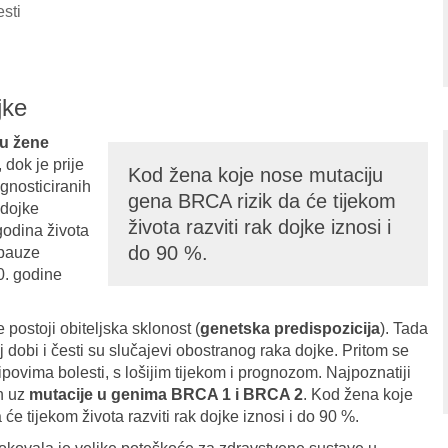
esti
jke
ju žene
, dok je prije
Kod žena koje nose mutaciju
gnosticiranih
gena BRCA rizik da će tijekom
 dojke
života razviti rak dojke iznosi i
godina života
do 90 %.
opauze
50. godine
postoji obiteljska sklonost (
genetska predispozicija
). Tada
 dobi i česti su slučajevi obostranog raka dojke. Pritom se
povima bolesti, s lošijim tijekom i prognozom. Najpoznatiji
an uz
mutacije u genima BRCA 1 i BRCA 2
. Kod žena koje
e tijekom života razviti rak dojke iznosi i do 90 %.