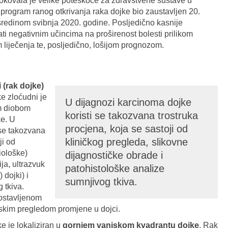
okovala je velike poteškoće za zdravstvene sustave u
rogram ranog otkrivanja raka dojke bio zaustavljen 20.
sredinom svibnja 2020. godine. Posljedično kasnije
rati negativnim učincima na proširenost bolesti prilikom
 liječenja te, posljedično, lošijom prognozom.
 (rak dojke)
e zloćudni je
U dijagnozi karcinoma dojke
om diobom
koristi se takozvana trostruka
ke. U
procjena, koja se sastoji od
 se takozvana
kliničkog pregleda, slikovne
ji od
diološke)
dijagnostičke obrade i
a, ultrazvuk
patohistološke analize
dojki) i
sumnjivog tkiva.
 tkiva.
ostavljenom
skim pregledom promjene u dojci.
e je lokaliziran u
gornjem vanjskom kvadrantu dojke
. Rak