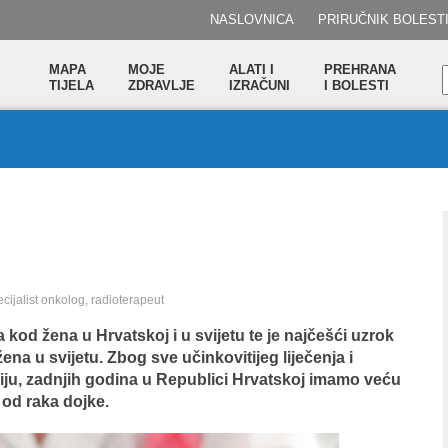
NASLOVNICA
PRIRUČNIK BOLEST
MAPA
MOJE
ALATI I
PREHRANA
TIJELA
ZDRAVLJE
IZRAČUNI
I BOLESTI
ecijalist onkolog, radioterapeut
 kod žena u Hrvatskoj i u svijetu te je najčešći uzrok
na u svijetu. Zbog sve učinkovitijeg liječenja i
adiju, zadnjih godina u Republici Hrvatskoj imamo veću
 od raka dojke.