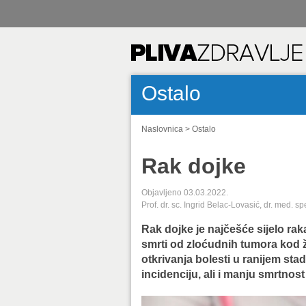
Ostalo
Naslovnica
>
Ostalo
Rak dojke
Objavljeno 03.03.2022.
Prof. dr. sc. Ingrid Belac-Lovasić, dr. med. sp
Rak dojke je najčešće sijelo raka
smrti od zloćudnih tumora kod že
otkrivanja bolesti u ranijem st
incidenciju, ali i manju smrtnost