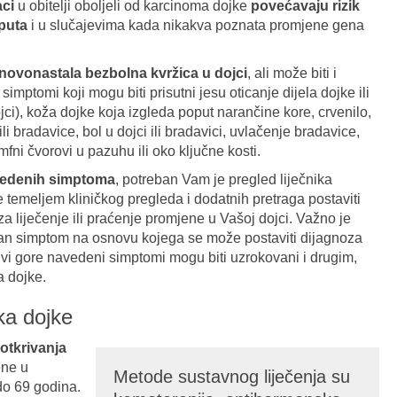
aci
u obitelji oboljeli od karcinoma dojke
povećavaju rizik
 puta
i u slučajevima kada nikakva poznata promjene gena
novonastala bezbolna kvržica u dojci
, ali može biti i
simptomi koji mogu biti prisutni jesu oticanje dijela dojke ili
dojci), koža dojke koja izgleda poput narančine kore, crvenilo,
li bradavice, bol u dojci ili bradavici, uvlačenje bradavice,
mfni čvorovi u pazuhu ili oko ključne kosti.
avedenih simptoma
, potreban Vam je pregled liječnika
će temeljem kliničkog pregleda i dodatnih pretraga postaviti
za liječenje ili praćenje promjene u Vašoj dojci. Važno je
edan simptom na osnovu kojega se može postaviti dijagnoza
Svi gore navedeni simptomi mogu biti uzrokovani i drugim,
a dojke.
aka dojke
otkrivanja
ne u
Metode sustavnog liječenja su
do 69 godina.