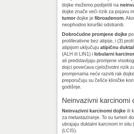
dojke možemo podijeliti na
neinva
dojke znače veći rizik za pojavu i
tumor
dojke je
fibroadenom
. Ako
neophodno kirurški odstraniti.
Dobroćudne promjene dojke
pod
proliferativne bez atipije, i (3) pr
atipijom uključuju
atipičnu duktal
(ALH ili LIN1) i
lobularni karcinom
ali predstavljaju promjene visokog
dojci povećava cjeloživotni rizik 
promjenama neće razviti rak dojk
preporučuju su češće kliničke ko
godišnje.
Neinvazivni karcinomi 
Neinvazivni karcinomi dojke
ili 
za metastaziranje. To su tumori doj
ubrajaju duktalni karcinom in situ
(LCIS).