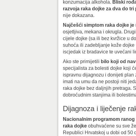
konzumacija alkohola.
Bliski rođ
razvoja raka dojke za dva do tri
nije dokazana.
Najčešći simptom raka dojke je
osjetljiva, mekana i okrugla. Drugi 
cijele dojke (sa ili bez kvržice u 
suhoća ili zadebljanje kože dojke i
iscjedak iz bradavice te uvećani li
Ako ste primijetili
bilo koji od n
specijalista za bolesti dojke koji 
ispravnu dijagnozu i donijeti plan 
imati na umu da ne postoji niti j
raka dojke bez daljnjih pretraga. 
dobroćudnim stanjima ili bolestim
Dijagnoza i liječenje r
Nacionalnim programom ranog 
raka dojke
obuhvaćene su sve že
Republici Hrvatskoj u dobi od 50 