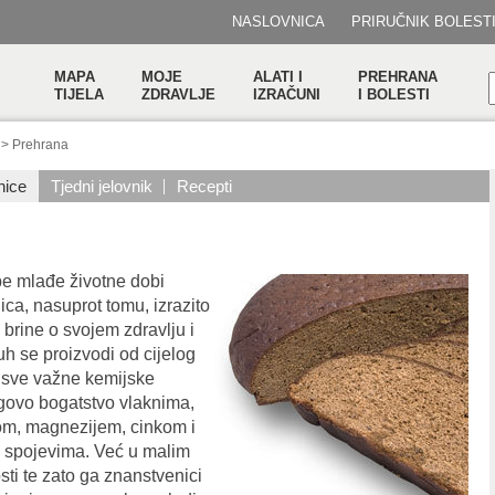
NASLOVNICA
PRIRUČNIK BOLEST
MAPA
MOJE
ALATI I
PREHRANA
TIJELA
ZDRAVLJE
IZRAČUNI
I BOLESTI
>
Prehrana
nice
Tjedni jelovnik
Recepti
e mlađe životne dobi
ica, nasuprot tomu, izrazito
brine o svojem zdravlju i
uh se proizvodi od cijelog
 sve važne kemijske
egovo bogatstvo vlaknima,
zom, magnezijem, cinkom i
m spojevima. Već u malim
osti te zato ga znanstvenici