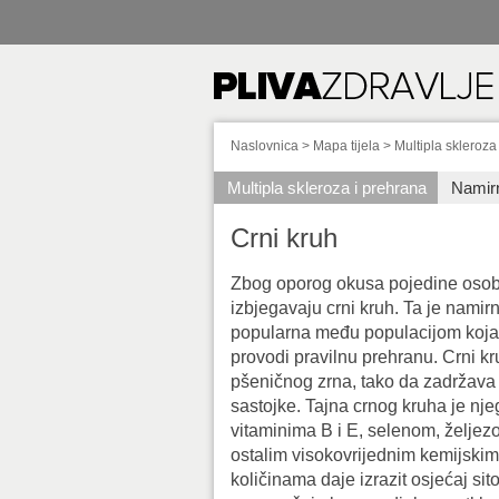
Naslovnica
>
Mapa tijela
>
Multipla skleroza
Multipla skleroza i prehrana
Namir
Crni kruh
Zbog oporog okusa pojedine osob
izbjegavaju crni kruh. Ta je namirn
popularna među populacijom koja 
provodi pravilnu prehranu. Crni kr
pšeničnog zrna, tako da zadržava
sastojke. Tajna crnog kruha je nj
vitaminima B i E, selenom, želje
ostalim visokovrijednim kemijski
količinama daje izrazit osjećaj sit