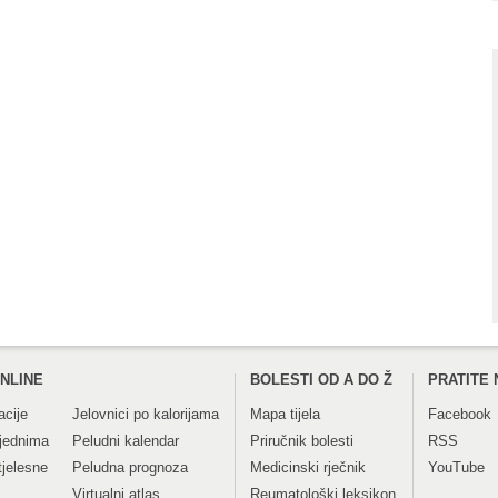
NLINE
BOLESTI OD A DO Ž
PRATITE 
acije
Jelovnici po kalorijama
Mapa tijela
Facebook
tjednima
Peludni kalendar
Priručnik bolesti
RSS
tjelesne
Peludna prognoza
Medicinski rječnik
YouTube
Virtualni atlas
Reumatološki leksikon