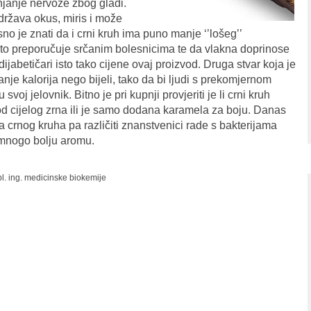
njanje nervoze zbog gladi.
država okus, miris i može
isno je znati da i crni kruh ima puno manje ‘’lošeg’’
zito preporučuje srčanim bolesnicima te da vlakna doprinose
dijabetičari isto tako cijene ovaj proizvod. Druga stvar koja je
nje kalorija nego bijeli, tako da bi ljudi s prekomjernom
u svoj jelovnik. Bitno je pri kupnji provjeriti je li crni kruh
en od cijelog zrna ili je samo dodana karamela za boju. Danas
 crnog kruha pa različiti znanstvenici rade s bakterijama
 mnogo bolju aromu.
ipl. ing. medicinske biokemije