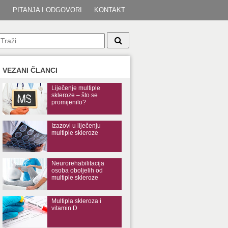
I
PITANJA I ODGOVORI
KONTAKT
VEZANI ČLANCI
Liječenje multiple
skleroze – što se
promijenilo?
Izazovi u liječenju
multiple skleroze
Neurorehabilitacija
osoba oboljelih od
multiple skleroze
Multipla skleroza i
vitamin D