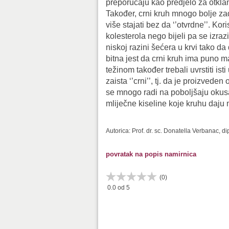
preporučaju kao predjelo za otkla
Također, crni kruh mnogo bolje za
više stajati bez da ‘’otvrdne’’. Kor
kolesterola nego bijeli pa se izra
niskoj razini šećera u krvi tako da 
bitna jest da crni kruh ima puno ma
težinom također trebali uvrstiti isti 
zaista ‘’crni’’, tj. da je proizved
se mnogo radi na poboljšaju okusa
mliječne kiseline koje kruhu daju
Autorica: Prof. dr. sc. Donatella Verbanac, d
povratak na popis namirnica
(
0
)
0.0
od 5