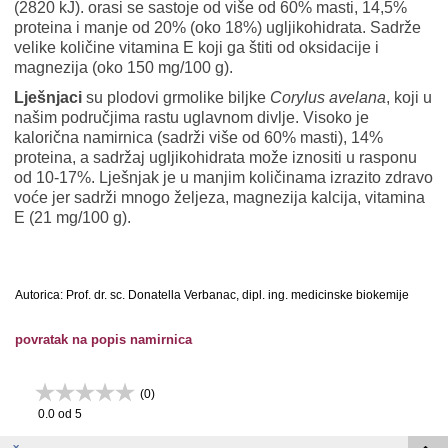
(2820 kJ). orasi se sastoje od više od 60% masti, 14,5%
proteina i manje od 20% (oko 18%) ugljikohidrata. Sadrže
velike količine vitamina E koji ga štiti od oksidacije i
magnezija (oko 150 mg/100 g).
Lješnjaci
su plodovi grmolike biljke
Corylus avelana
, koji u
našim područjima rastu uglavnom divlje. Visoko je
kalorična namirnica (sadrži više od 60% masti), 14%
proteina, a sadržaj ugljikohidrata može iznositi u rasponu
od 10-17%. Lješnjak je u manjim količinama izrazito zdravo
voće jer sadrži mnogo željeza, magnezija kalcija, vitamina
E (21 mg/100 g).
Autorica: Prof. dr. sc. Donatella Verbanac, dipl. ing. medicinske biokemije
povratak na popis namirnica
(
0
)
0.0
od 5