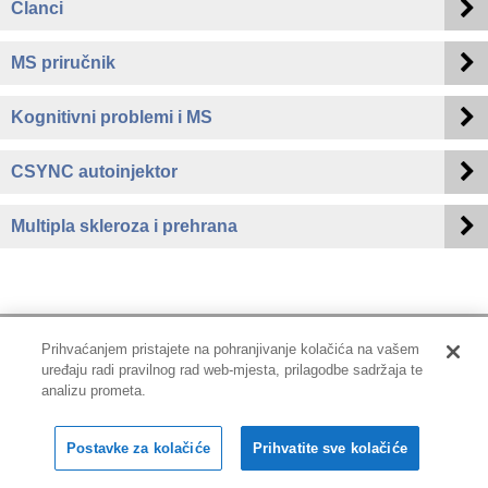
Članci
MS priručnik
Kognitivni problemi i MS
CSYNC autoinjektor
Multipla skleroza i prehrana
Prihvaćanjem pristajete na pohranjivanje kolačića na vašem
uređaju radi pravilnog rad web-mjesta, prilagodbe sadržaja te
Impressum
|
Pravne informacije
|
Zaštita privatnosti i kolačići
analizu prometa.
Copyright © 2001-2026 PLIVAzdravlje
Postavke za kolačiće
Prihvatite sve kolačiće
Sva prava pridržana.