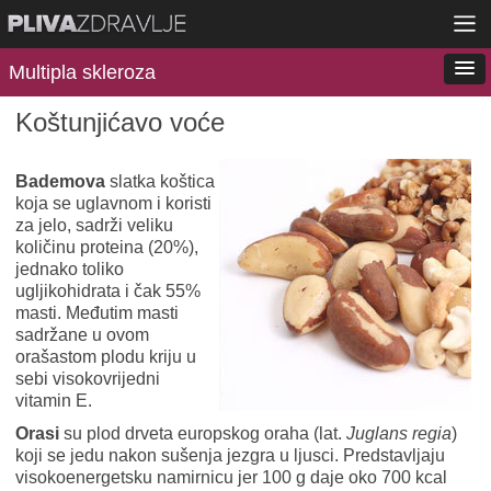
Multipla skleroza
Koštunjićavo voće
Bademova
slatka koštica
koja se uglavnom i koristi
za jelo, sadrži veliku
količinu proteina (20%),
jednako toliko
ugljikohidrata i čak 55%
masti. Međutim masti
sadržane u ovom
orašastom plodu kriju u
sebi visokovrijedni
vitamin E.
Orasi
su plod drveta europskog oraha (lat.
Juglans regia
)
koji se jedu nakon sušenja jezgra u ljusci. Predstavljaju
visokoenergetsku namirnicu jer 100 g daje oko 700 kcal