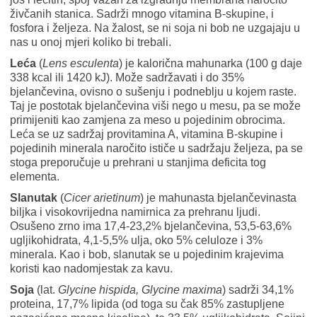
živčanih stanica. Sadrži mnogo vitamina B-skupine, i
fosfora i željeza. Na žalost, se ni soja ni bob ne uzgajaju u
nas u onoj mjeri koliko bi trebali.
Leća
(
Lens esculenta
) je kalorična mahunarka (100 g daje
338 kcal ili 1420 kJ). Može sadržavati i do 35%
bjelančevina, ovisno o sušenju i podneblju u kojem raste.
Taj je postotak bjelančevina viši nego u mesu, pa se može
primijeniti kao zamjena za meso u pojedinim obrocima.
Leća se uz sadržaj provitamina A, vitamina B-skupine i
pojedinih minerala naročito ističe u sadržaju željeza, pa se
stoga preporučuje u prehrani u stanjima deficita tog
elementa.
Slanutak
(
Cicer arietinum
) je mahunasta bjelančevinasta
biljka i visokovrijedna namirnica za prehranu ljudi.
Osušeno zrno ima 17,4-23,2% bjelančevina, 53,5-63,6%
ugljikohidrata, 4,1-5,5% ulja, oko 5% celuloze i 3%
minerala. Kao i bob, slanutak se u pojedinim krajevima
koristi kao nadomjestak za kavu.
Soja
(lat.
Glycine hispida, Glycine maxima
) sadrži 34,1%
proteina, 17,7% lipida (od toga su čak 85% zastupljene