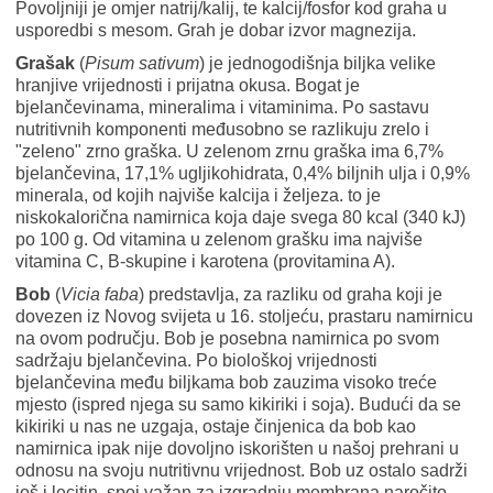
Povoljniji je omjer natrij/kalij, te kalcij/fosfor kod graha u
usporedbi s mesom. Grah je dobar izvor magnezija.
Grašak
(
Pisum sativum
) je jednogodišnja biljka velike
hranjive vrijednosti i prijatna okusa. Bogat je
bjelančevinama, mineralima i vitaminima. Po sastavu
nutritivnih komponenti međusobno se razlikuju zrelo i
"zeleno" zrno graška. U zelenom zrnu graška ima 6,7%
bjelančevina, 17,1% ugljikohidrata, 0,4% biljnih ulja i 0,9%
minerala, od kojih najviše kalcija i željeza. to je
niskokalorična namirnica koja daje svega 80 kcal (340 kJ)
po 100 g. Od vitamina u zelenom grašku ima najviše
vitamina C, B-skupine i karotena (provitamina A).
Bob
(
Vicia faba
) predstavlja, za razliku od graha koji je
dovezen iz Novog svijeta u 16. stoljeću, prastaru namirnicu
na ovom području. Bob je posebna namirnica po svom
sadržaju bjelančevina. Po biološkoj vrijednosti
bjelančevina među biljkama bob zauzima visoko treće
mjesto (ispred njega su samo kikiriki i soja). Budući da se
kikiriki u nas ne uzgaja, ostaje činjenica da bob kao
namirnica ipak nije dovoljno iskorišten u našoj prehrani u
odnosu na svoju nutritivnu vrijednost. Bob uz ostalo sadrži
još i lecitin, spoj važan za izgradnju membrana naročito