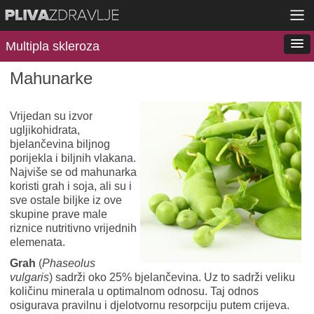
Multipla skleroza
Mahunarke
Vrijedan su izvor
ugljikohidrata,
bjelančevina biljnog
porijekla i biljnih vlakana.
Najviše se od mahunarka
koristi grah i soja, ali su i
sve ostale biljke iz ove
skupine prave male
riznice nutritivno vrijednih
elemenata.
Grah
(
Phaseolus
vulgaris
) sadrži oko 25% bjelančevina. Uz to sadrži veliku
količinu minerala u optimalnom odnosu. Taj odnos
osigurava pravilnu i djelotvornu resorpciju putem crijeva.