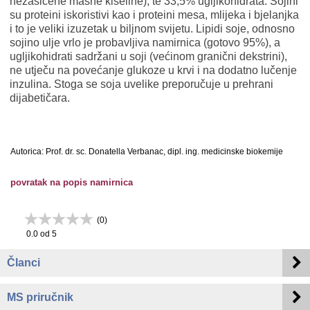
nezasićene masne kiseline), te 33,5% ugljikohidrata. Sojini
su proteini iskoristivi kao i proteini mesa, mlijeka i bjelanjka
i to je veliki izuzetak u biljnom svijetu. Lipidi soje, odnosno
sojino ulje vrlo je probavljiva namirnica (gotovo 95%), a
ugljikohidrati sadržani u soji (većinom granični dekstrini),
ne utječu na povećanje glukoze u krvi i na dodatno lučenje
inzulina. Stoga se soja uvelike preporučuje u prehrani
dijabetičara.
Autorica: Prof. dr. sc. Donatella Verbanac, dipl. ing. medicinske biokemije
povratak na popis namirnica
(
0
)
0.0
od 5
Članci
MS priručnik