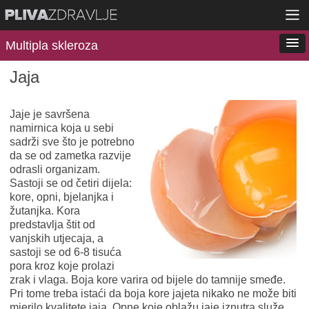
Multipla skleroza
Jaja
Jaje je savršena
namirnica koja u sebi
sadrži sve što je potrebno
da se od zametka razvije
odrasli organizam.
Sastoji se od četiri dijela:
kore, opni, bjelanjka i
žutanjka. Kora
predstavlja štit od
vanjskih utjecaja, a
sastoji se od 6-8 tisuća
pora kroz koje prolazi
zrak i vlaga. Boja kore varira od bijele do tamnije smeđe.
Pri tome treba istaći da boja kore jajeta nikako ne može biti
mjerilo kvalitete jaja. Opne koje oblažu jaje iznutra služe