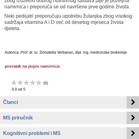
zbog izuzetno dobrog nutritivnog sastava jaje je poželjna
namirnica i preporuča se od navršene prve godine života.
Neki pedijatri preporučuju upotrebu žutanjka zbog visokog
sadržaja vitamina A i D već od desetog mjeseca života
djeteta.
Autorica: Prof. dr. sc. Donatella Verbanac, dipl. ing. medicinske biokemije
povratak na popis namirnica
(
0
)
0.0
od 5
Članci
MS priručnik
Kognitivni problemi i MS