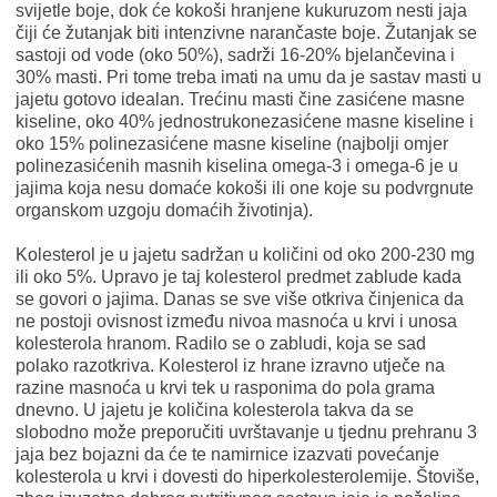
svijetle boje, dok će kokoši hranjene kukuruzom nesti jaja
čiji će žutanjak biti intenzivne narančaste boje. Žutanjak se
sastoji od vode (oko 50%), sadrži 16-20% bjelančevina i
30% masti. Pri tome treba imati na umu da je sastav masti u
jajetu gotovo idealan. Trećinu masti čine zasićene masne
kiseline, oko 40% jednostrukonezasićene masne kiseline i
oko 15% polinezasićene masne kiseline (najbolji omjer
polinezasićenih masnih kiselina omega-3 i omega-6 je u
jajima koja nesu domaće kokoši ili one koje su podvrgnute
organskom uzgoju domaćih životinja).
Kolesterol je u jajetu sadržan u količini od oko 200-230 mg
ili oko 5%. Upravo je taj kolesterol predmet zablude kada
se govori o jajima. Danas se sve više otkriva činjenica da
ne postoji ovisnost između nivoa masnoća u krvi i unosa
kolesterola hranom. Radilo se o zabludi, koja se sad
polako razotkriva. Kolesterol iz hrane izravno utječe na
razine masnoća u krvi tek u rasponima do pola grama
dnevno. U jajetu je količina kolesterola takva da se
slobodno može preporučiti uvrštavanje u tjednu prehranu 3
jaja bez bojazni da će te namirnice izazvati povećanje
kolesterola u krvi i dovesti do hiperkolesterolemije. Štoviše,