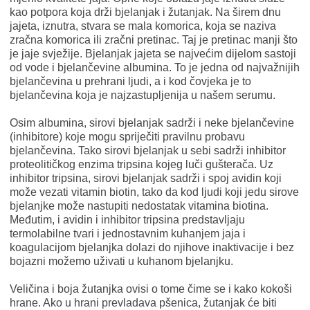
kao potpora koja drži bjelanjak i žutanjak. Na širem dnu
jajeta, iznutra, stvara se mala komorica, koja se naziva
zračna komorica ili zračni pretinac. Taj je pretinac manji što
je jaje svježije. Bjelanjak jajeta se najvećim dijelom sastoji
od vode i bjelančevine albumina. To je jedna od najvažnijih
bjelančevina u prehrani ljudi, a i kod čovjeka je to
bjelančevina koja je najzastupljenija u našem serumu.
Osim albumina, sirovi bjelanjak sadrži i neke bjelančevine
(inhibitore) koje mogu spriječiti pravilnu probavu
bjelančevina. Tako sirovi bjelanjak u sebi sadrži inhibitor
proteolitičkog enzima tripsina kojeg luči gušterača. Uz
inhibitor tripsina, sirovi bjelanjak sadrži i spoj avidin koji
može vezati vitamin biotin, tako da kod ljudi koji jedu sirove
bjelanjke može nastupiti nedostatak vitamina biotina.
Međutim, i avidin i inhibitor tripsina predstavljaju
termolabilne tvari i jednostavnim kuhanjem jaja i
koagulacijom bjelanjka dolazi do njihove inaktivacije i bez
bojazni možemo uživati u kuhanom bjelanjku.
Veličina i boja žutanjka ovisi o tome čime se i kako kokoši
hrane. Ako u hrani prevladava pšenica, žutanjak će biti