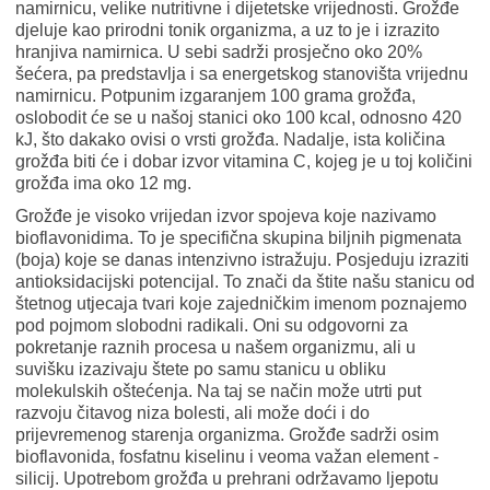
namirnicu, velike nutritivne i dijetetske vrijednosti. Grožđe
djeluje kao prirodni tonik organizma, a uz to je i izrazito
hranjiva namirnica. U sebi sadrži prosječno oko 20%
šećera, pa predstavlja i sa energetskog stanovišta vrijednu
namirnicu. Potpunim izgaranjem 100 grama grožđa,
oslobodit će se u našoj stanici oko 100 kcal, odnosno 420
kJ, što dakako ovisi o vrsti grožđa. Nadalje, ista količina
grožđa biti će i dobar izvor vitamina C, kojeg je u toj količini
grožđa ima oko 12 mg.
Grožđe je visoko vrijedan izvor spojeva koje nazivamo
bioflavonidima. To je specifična skupina biljnih pigmenata
(boja) koje se danas intenzivno istražuju. Posjeduju izraziti
antioksidacijski potencijal. To znači da štite našu stanicu od
štetnog utjecaja tvari koje zajedničkim imenom poznajemo
pod pojmom slobodni radikali. Oni su odgovorni za
pokretanje raznih procesa u našem organizmu, ali u
suvišku izazivaju štete po samu stanicu u obliku
molekulskih oštećenja. Na taj se način može utrti put
razvoju čitavog niza bolesti, ali može doći i do
prijevremenog starenja organizma. Grožđe sadrži osim
bioflavonida, fosfatnu kiselinu i veoma važan element -
silicij. Upotrebom grožđa u prehrani održavamo ljepotu