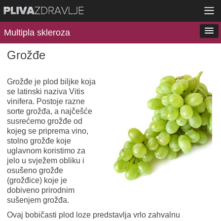
Multipla skleroza
Grožđe
Grožđe je plod biljke koja
se latinski naziva Vitis
vinifera. Postoje razne
sorte grožđa, a najčešće
susrećemo grožđe od
kojeg se priprema vino,
stolno grožđe koje
uglavnom koristimo za
jelo u svježem obliku i
osušeno grožđe
(grožđice) koje je
dobiveno prirodnim
sušenjem grožđa.
Ovaj bobičasti plod loze predstavlja vrlo zahvalnu