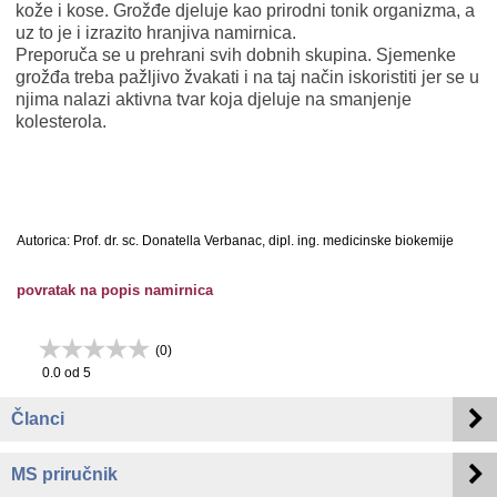
kože i kose. Grožđe djeluje kao prirodni tonik organizma, a
uz to je i izrazito hranjiva namirnica.
Preporuča se u prehrani svih dobnih skupina. Sjemenke
grožđa treba pažljivo žvakati i na taj način iskoristiti jer se u
njima nalazi aktivna tvar koja djeluje na smanjenje
kolesterola.
Autorica: Prof. dr. sc. Donatella Verbanac, dipl. ing. medicinske biokemije
povratak na popis namirnica
(
0
)
0.0
od 5
Članci
MS priručnik