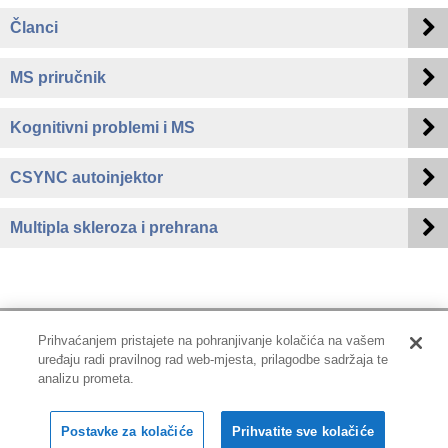
Članci
MS priručnik
Kognitivni problemi i MS
CSYNC autoinjektor
Multipla skleroza i prehrana
Prihvaćanjem pristajete na pohranjivanje kolačića na vašem
uređaju radi pravilnog rad web-mjesta, prilagodbe sadržaja te
Impressum
|
Pravne informacije
|
Zaštita privatnosti i kolačići
analizu prometa.
Copyright © 2001-2026 PLIVAzdravlje
Postavke za kolačiće
Prihvatite sve kolačiće
Sva prava pridržana.