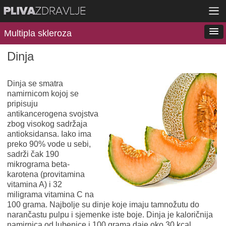
Multipla skleroza
Dinja
Dinja se smatra
namirnicom kojoj se
pripisuju
antikancerogena svojstva
zbog visokog sadržaja
antioksidansa. Iako ima
preko 90% vode u sebi,
sadrži čak 190
mikrograma beta-
karotena (provitamina
vitamina A) i 32
miligrama vitamina C na
100 grama. Najbolje su dinje koje imaju tamnožutu do
narančastu pulpu i sjemenke iste boje. Dinja je kaloričnija
namirnica od lubenice i 100 grama daje oko 30 kcal.