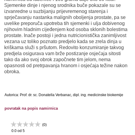
Sjemenke dinje i njenog srodnika buče pokazale su se
izvanredne u suzbijanju prijevremenog starenja i
sprječavanju nastanka malignih oboljenja prostate, pa se
uvelike preporuča upotreba tih sjemenki i ulja dobivenog
njihovim hladnim cijeđenjem kod osoba sklonih bolestima
prostate. Inače postoji i jedna nutricionistička zanimljivost
vezana uz toliko poznato predjelo kada se zrela dinja u
kriškama služi s pršutom. Redovito konzumiranje takvog
predjela osigurava vam brže postizanje osjećaja sitosti
tako da ako svoj obrok započnete tim jelom, nema
opasnosti od pretrpavanja hranom i osjećaja težine nakon
obroka.
Autorica: Prof. dr. sc. Donatella Verbanac, dipl. ing. medicinske biokemije
povratak na popis namirnica
(
0
)
0.0
od 5