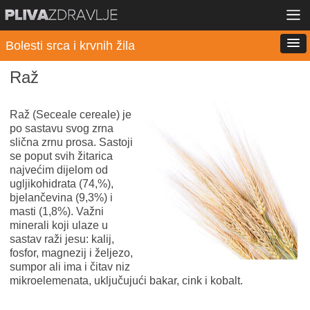
Bolesti srca i krvnih žila
Raž
Raž (Seceale cereale) je
po sastavu svog zrna
slična zrnu prosa. Sastoji
se poput svih žitarica
najvećim dijelom od
ugljikohidrata (74,%),
bjelančevina (9,3%) i
masti (1,8%). Važni
minerali koji ulaze u
sastav raži jesu: kalij,
fosfor, magnezij i željezo,
sumpor ali ima i čitav niz
mikroelemenata, uključujući bakar, cink i kobalt.