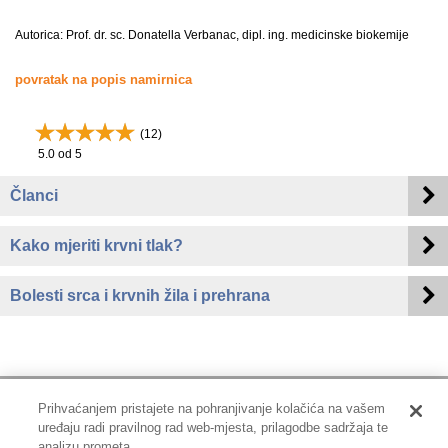
Autorica: Prof. dr. sc. Donatella Verbanac, dipl. ing. medicinske biokemije
povratak na popis namirnica
(
12
)
5.0
od 5
Članci
Kako mjeriti krvni tlak?
Bolesti srca i krvnih žila i prehrana
Prihvaćanjem pristajete na pohranjivanje kolačića na vašem
uređaju radi pravilnog rad web-mjesta, prilagodbe sadržaja te
Impressum
|
Pravne informacije
|
Zaštita privatnosti i kolačići
analizu prometa.