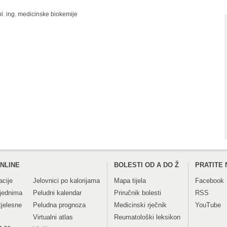
ipl. ing. medicinske biokemije
NLINE
BOLESTI OD A DO Ž
PRATITE 
acije
Jelovnici po kalorijama
Mapa tijela
Facebook
tjednima
Peludni kalendar
Priručnik bolesti
RSS
tjelesne
Peludna prognoza
Medicinski rječnik
YouTube
Virtualni atlas
Reumatološki leksikon