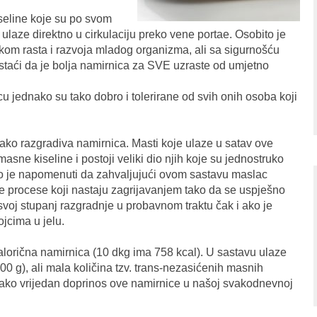
eline koje su po svom
 ulaze direktno u cirkulaciju preko vene portae. Osobito je
jekom rasta i razvoja mladog organizma, ali sa sigurnošću
istaći da je bolja namirnica za SVE uzraste od umjetno
 jednako su tako dobro i tolerirane od svih onih osoba koji
lako razgradiva namirnica. Masti koje ulaze u satav ove
asne kiseline i postoji veliki dio njih koje su jednostruko
o je napomenuti da zahvaljujući ovom sastavu maslac
ke procese koji nastaju zagrijavanjem tako da se uspješno
a svoj stupanj razgradnje u probavnom traktu čak i ako je
ojcima u jelu.
kalorična namirnica (10 dkg ima 758 kcal). U sastavu ulaze
100 g), ali mala količina tzv. trans-nezasićenih masnih
a jako vrijedan doprinos ove namirnice u našoj svakodnevnoj