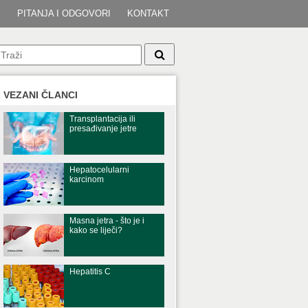
I
PITANJA I ODGOVORI
KONTAKT
VEZANI ČLANCI
Transplantacija ili
presađivanje jetre
Hepatocelularni
karcinom
Masna jetra - što je i
kako se liječi?
Hepatitis C