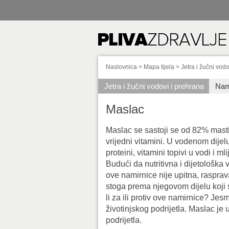
Naslovnica
>
Mapa tijela
>
Jetra i žučni vodo
Jetra i žučni vodovi i prehrana
Nam
Maslac
Maslac se sastoji se od 82% masti 
vrijedni vitamini. U vodenom dijel
proteini, vitamini topivi u vodi i ml
Budući da nutritivna i dijetološka 
ove namirnice nije upitna, raspra
stoga prema njegovom dijelu koji 
li za ili protiv ove namirnice? Jesmo
životinjskog podrijetla. Maslac je 
podrijetla.