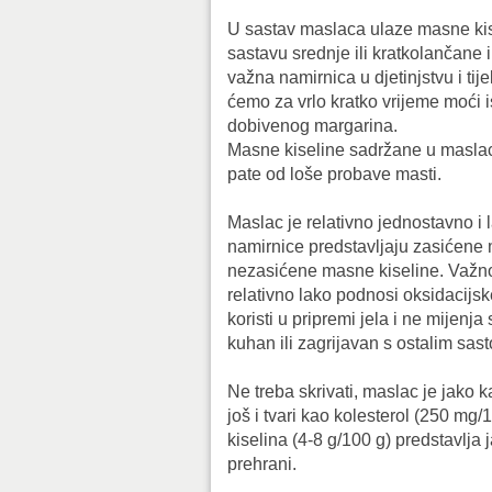
U sastav maslaca ulaze masne kis
sastavu srednje ili kratkolančane i
važna namirnica u djetinjstvu i ti
ćemo za vrlo kratko vrijeme moći 
dobivenog margarina.
Masne kiseline sadržane u maslacu
pate od loše probave masti.
Maslac je relativno jednostavno i 
namirnice predstavljaju zasićene m
nezasićene masne kiseline. Važn
relativno lako podnosi oksidacijs
koristi u pripremi jela i ne mijenj
kuhan ili zagrijavan s ostalim sast
Ne treba skrivati, maslac je jako 
još i tvari kao kolesterol (250 mg/
kiselina (4-8 g/100 g) predstavlj
prehrani.