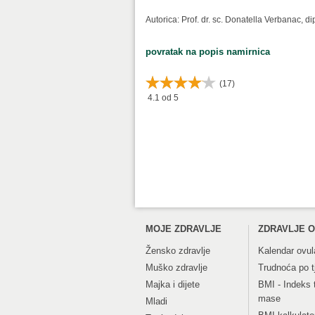
Autorica: Prof. dr. sc. Donatella Verbanac, d
povratak na popis namirnica
(
17
)
4.1
od 5
MOJE ZDRAVLJE
ZDRAVLJE O
Žensko zdravlje
Kalendar ovul
Muško zdravlje
Trudnoća po 
Majka i dijete
BMI - Indeks 
mase
Mladi