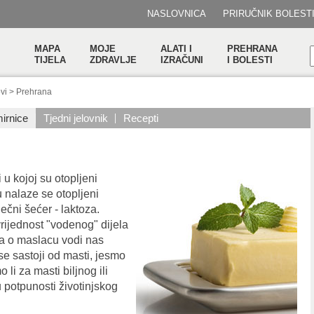
NASLOVNICA
PRIRUČNIK BOLEST
MAPA
MOJE
ALATI I
PREHRANA
TIJELA
ZDRAVLJE
IZRAČUNI
I BOLESTI
vi
>
Prehrana
irnice
Tjedni jelovnik
Recepti
u kojoj su otopljeni
u nalaze se otopljeni
iječni šećer - laktoza.
vrijednost "vodenog" dijela
va o maslacu vodi nas
se sastoji od masti, jesmo
 li za masti biljnog ili
u potpunosti životinjskog