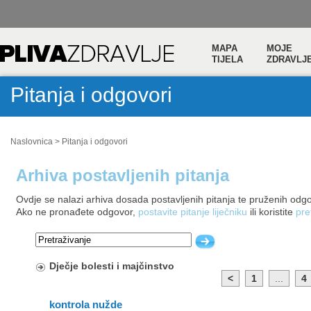
MAPA
MOJE
TIJELA
ZDRAVLJ
Pitanja i odgovori
Naslovnica
>
Pitanja i odgovori
Arhiva postavljenih pitanja
Ovdje se nalazi arhiva dosada postavljenih pitanja te pruženih odg
Ako ne pronađete odgovor,
postavite pitanje liječniku
ili koristite
pre
Dječje bolesti i majčinstvo
<
1
...
4
kontrola nužde