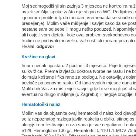
Moj sedmogodišnji sin zadnja 3 mjeseca ne kontrolira nuž
uvijek smišlja isprike zašto nije stigao na WC. Pedijatrica 
ignoriram problem tj. da mu dam vremena da se snađe u n
preseljenje). Molim vaše mišljenje i savjet kako da se po
nestane sam od sebe ili mogu nešto poduzeti. Napominje
ali i osjetljivom djetetu, koje ovaj problem svakodnevno d
trudim ne pridavati mu veliku važnost, ali moram priznati 
Hvala!
odgovor
Kvržice na glavi
Imam nećakinju staru 2 godine i 3 mjeseca. Prije 6 mjesec
su kvržice. Prema izvješću doktora tvorbe ne rastu i ne bo
doimaju koštane i fiksirane za podlogu. Ne ostavljaju do
povlače pa ponovno rastu. Od tada svakih mjesec dana ide n
Molila bih Vas za mišljenje i savjet gdje bi se mogli još obr
eventualno drugo mišljenje (u Zagrebu) ili negdje drugdje.
Hematološki nalaz
Molim vas da objasnite ovaj hematološki nalaz kod djevojč
se iz nepoznatog razloga javila reakcija u obliku sitnog osi
alergijskom testiranju, no za sada je sve negativno. Leukoci
e12/L Hemoglobin 136 g/L Hematorkit 0,410 L/L MCV 79