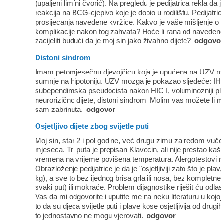
(upaljeni limfni čvorić). Na pregledu je pedijatrica rekla da je
reakcija na BCG-cjepivo koje je dobio u rodilištu. Pedijatri
prosijecanja navedene kvržice. Kakvo je vaše mišljenje o 
komplikacije nakon tog zahvata? Hoće li rana od naveden
zacijeliti budući da je moj sin jako živahno dijete?
odgovo
Distoni sindrom
Imam petomjesečnu djevojčicu koja je upućena na UZV moz
sumnje na hipotoniju. UZV mozga je pokazao sljedeće: IH
subependimska pseudocista nakon HIC I, voluminozniji pl
neurorizično dijete, distoni sindrom. Molim vas možete li m
sam zabrinuta.
odgovor
Osjetljivo dijete zbog svijetle puti
Moj sin, star 2 i pol godine, već drugu zimu za redom vu
mjeseca. Tri puta je prepisan Klavocin, ali nije prestao kašlja
vremena na vrijeme povišena temperatura. Alergotestovi ni
Obrazloženje pedijatrice je da je "osjetljiviji zato što je p
kg), a sve to bez ijednog brisa grla ili nosa, bez kompletne
svaki put) ili mokraće. Problem dijagnostike riješit ću odl
Vas da mi odgovorite i uputite me na neku literaturu u kojoj
to da su djeca svijetle puti i plave kose osjetljivija od dr
to jednostavno ne mogu vjerovati.
odgovor