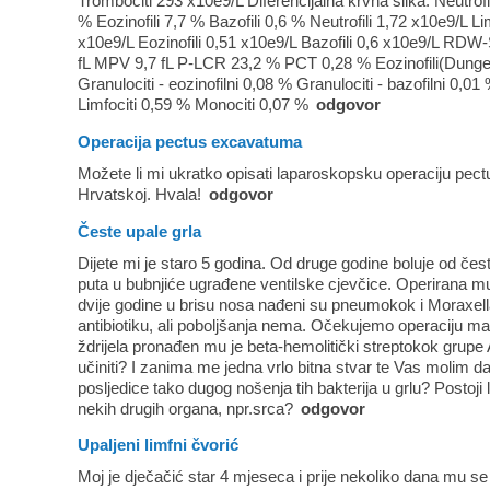
Trombociti 293 x10e9/L Diferencijalna krvna slika: Neutrofi
% Eozinofili 7,7 % Bazofili 0,6 % Neutrofili 1,72 x10e9/L L
x10e9/L Eozinofili 0,51 x10e9/L Bazofili 0,6 x10e9/L 
fL MPV 9,7 fL P-LCR 23,2 % PCT 0,28 % Eozinofili(Dunge
Granulociti - eozinofilni 0,08 % Granulociti - bazofilni 0,0
Limfociti 0,59 % Monociti 0,07 %
odgovor
Operacija pectus excavatuma
Možete li mi ukratko opisati laparoskopsku operaciju pect
Hrvatskoj. Hvala!
odgovor
Česte upale grla
Dijete mi je staro 5 godina. Od druge godine boluje od čest
puta u bubnjiće ugrađene ventilske cjevčice. Operirana mu
dvije godine u brisu nosa nađeni su pneumokok i Moraxell
antibiotiku, ali poboljšanja nema. Očekujemo operaciju 
ždrijela pronađen mu je beta-hemolitički streptokok grupe
učiniti? I zanima me jedna vrlo bitna stvar te Vas molim d
posljedice tako dugog nošenja tih bakterija u grlu? Postoj
nekih drugih organa, npr.srca?
odgovor
Upaljeni limfni čvorić
Moj je dječačić star 4 mjeseca i prije nekoliko dana mu se