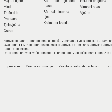
Majka i dijete
BMI - Indeks tjelesne
Peludna prognoza
mase
Mladi
Virtualni atlas
BMI kalkulator za
Treća dob
Vježbe
djecu
Prehrana
Kalkulator kalorija
Tjelovježba
Ostalo
Zdravlje je danas jedna od tema u središtu zanimanja i veliki broj ljudi upravo na
Ovaj portal PLIVIN je doprinos edukaciji o zdravlju i promicanju zdravlja i zdra
radu s bolesnicima.
Rado ćemo prihvatiti vaše primjedbe ili prijedloge i zato, pišite nam i pomozite 
Impressum
Pravne informacije
Zaštita privatnosti i kolačići
Kont