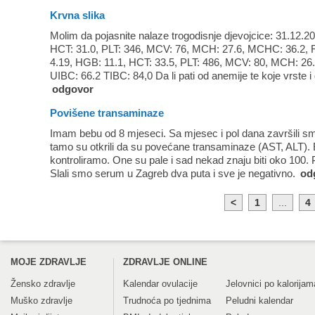
Krvna slika
Molim da pojasnite nalaze trogodisnje djevojcice: 31.12.
HCT: 31.0, PLT: 346, MCV: 76, MCH: 27.6, MCHC: 36.2,
4.19, HGB: 11.1, HCT: 33.5, PLT: 486, MCV: 80, MCH: 26
UIBC: 66.2 TIBC: 84,0 Da li pati od anemije te koje vrste i 
odgovor
Povišene transaminaze
Imam bebu od 8 mjeseci. Sa mjesec i pol dana završili smo 
tamo su otkrili da su povećane transaminaze (AST, ALT). B
kontroliramo. One su pale i sad nekad znaju biti oko 100. 
Slali smo serum u Zagreb dva puta i sve je negativno.
od
<
1
...
4
MOJE ZDRAVLJE
ZDRAVLJE ONLINE
Žensko zdravlje
Kalendar ovulacije
Jelovnici po kalorijam
Muško zdravlje
Trudnoća po tjednima
Peludni kalendar