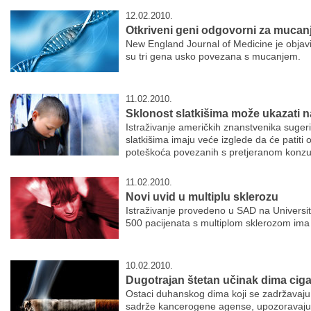
12.02.2010.
Otkriveni geni odgovorni za mucan
New England Journal of Medicine je objavi
su tri gena usko povezana s mucanjem.
11.02.2010.
Sklonost slatkišima može ukazati n
Istraživanje američkih znanstvenika suge
slatkišima imaju veće izglede da će patiti o
poteškoća povezanih s pretjeranom konzu
11.02.2010.
Novi uvid u multiplu sklerozu
Istraživanje provedeno u SAD na Universit
500 pacijenata s multiplom sklerozom ima
10.02.2010.
Dugotrajan štetan učinak dima ciga
Ostaci duhanskog dima koji se zadržavaju n
sadrže kancerogene agense, upozoravaju a