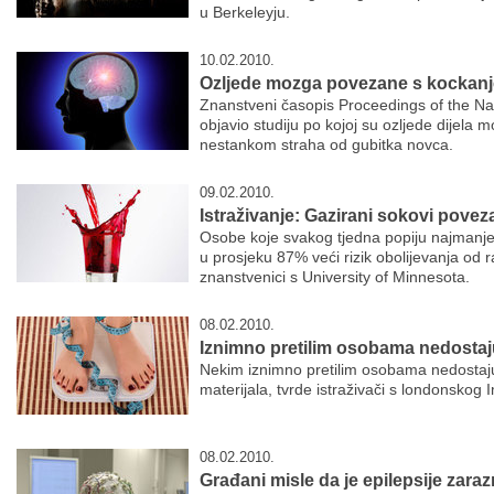
u Berkeleyju.
10.02.2010.
Ozljede mozga povezane s kockan
Znanstveni časopis Proceedings of the Na
objavio studiju po kojoj su ozljede dijel
nestankom straha od gubitka novca.
09.02.2010.
Istraživanje: Gazirani sokovi pove
Osobe koje svakog tjedna popiju najmanj
u prosjeku 87% veći rizik obolijevanja od r
znanstvenici s University of Minnesota.
08.02.2010.
Iznimno pretilim osobama nedostaj
Nekim iznimno pretilim osobama nedostaju 
materijala, tvrde istraživači s londonskog 
08.02.2010.
Građani misle da je epilepsije zara