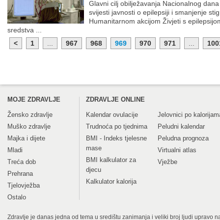
Glavni cilj obilježavanja Nacionalnog dana 
svijesti javnosti o epilepsiji i smanjenje s
Humanitarnom akcijom Živjeti s epilepsijom:
sredstva ...
<
1
...
967
968
969
970
971
...
100
MOJE ZDRAVLJE
ZDRAVLJE ONLINE
Žensko zdravlje
Kalendar ovulacije
Jelovnici po kalorijam
Muško zdravlje
Trudnoća po tjednima
Peludni kalendar
Majka i dijete
BMI - Indeks tjelesne
Peludna prognoza
mase
Mladi
Virtualni atlas
BMI kalkulator za
Treća dob
Vježbe
djecu
Prehrana
Kalkulator kalorija
Tjelovježba
Ostalo
Zdravlje je danas jedna od tema u središtu zanimanja i veliki broj ljudi upravo na