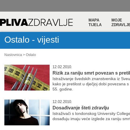
MAPA
MOJE
TIJELA
ZDRAVLJ
Ostalo - vijesti
Naslovnica
>
Ostalo
12.02.2010.
Rizik za raniju smrt povezan s pret
Istraživanje švedskih znanstvenika iz Sveu
kako je pretilost u dječjoj dobi povezana s
55. godine.
12.02.2010.
Dosađivanje šteti zdravlju
Istraživači s londonskog University Colle
dosađuju imaju veće izglede za raniju smrt