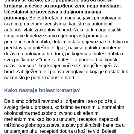
kretanja, a češće su pogođene žene nego muškarci.
Učestalost se povećava s duljinom trajanja
putovanja.
Bolesti kretanja mogu se javiti pri putovanju
raznim prometnim sredstvima, kao što su automobil,
autobus, vlak, zrakoplov ili brod. Neki ljudi mogu osjetiti
simptome kinetoze samo u jednoj vrsti prometala,
primjerice automobilu, dok im ostala prijevozna sredstva ne
predstavljaju poteškoće. Ipak, najviše putnika probleme
doživi na putovanju brodom, po kojemu je bolest dobila i
svoj pučki naziv "morska bolest", a ponekad se koristi i
naziv "nausea", koji korijen vuče iz starogrčke riječi za
brod. Zabilježena je i pojava vrtoglavice koja je nastala tek
nakon što je putnik napustio brod
Kako nastaje bolest kretanja?
Da bismo održali ravnotežu i orijentirali se o položaju
svojeg tijela u prostoru, koristimo se raznim, u normalnim
okolnostima međusobno izvrsno usklađenim
mehanizmima, kao što su unutarnji receptori napetosti
mišićno-zglobnog sustava, sustav polukružnih kanalića u
unutarnjem uhu, receptori dodira u koži te vid. Bolesti