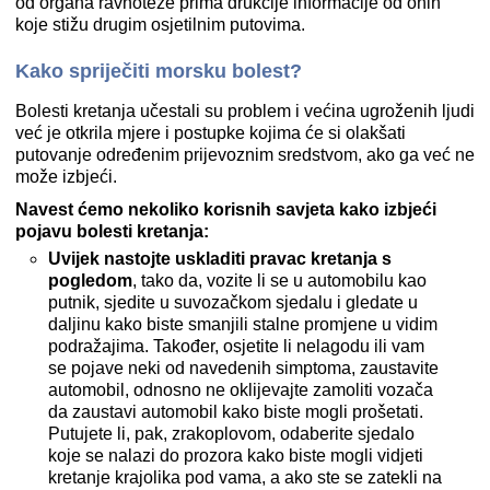
od organa ravnoteže prima drukčije informacije od onih
koje stižu drugim osjetilnim putovima.
Kako spriječiti morsku bolest?
Bolesti kretanja učestali su problem i većina ugroženih ljudi
već je otkrila mjere i postupke kojima će si olakšati
putovanje određenim prijevoznim sredstvom, ako ga već ne
može izbjeći.
Navest ćemo nekoliko korisnih savjeta kako izbjeći
pojavu bolesti kretanja:
Uvijek nastojte uskladiti pravac kretanja s
pogledom
, tako da, vozite li se u automobilu kao
putnik, sjedite u suvozačkom sjedalu i gledate u
daljinu kako biste smanjili stalne promjene u vidim
podražajima. Također, osjetite li nelagodu ili vam
se pojave neki od navedenih simptoma, zaustavite
automobil, odnosno ne oklijevajte zamoliti vozača
da zaustavi automobil kako biste mogli prošetati.
Putujete li, pak, zrakoplovom, odaberite sjedalo
koje se nalazi do prozora kako biste mogli vidjeti
kretanje krajolika pod vama, a ako ste se zatekli na