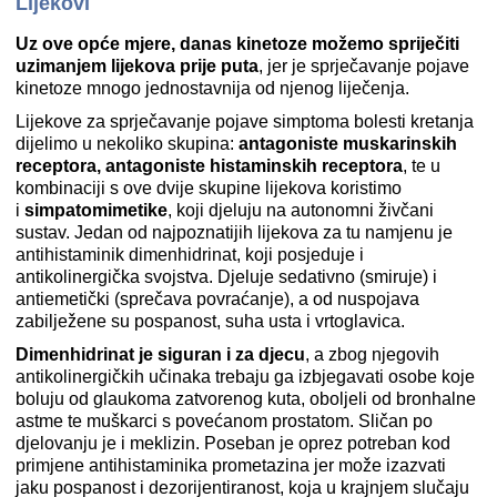
Lijekovi
Uz ove opće mjere, danas kinetoze možemo spriječiti
uzimanjem lijekova prije puta
, jer je sprječavanje pojave
kinetoze mnogo jednostavnija od njenog liječenja.
Lijekove za sprječavanje pojave simptoma bolesti kretanja
dijelimo u nekoliko skupina:
antagoniste muskarinskih
receptora, antagoniste histaminskih receptora
, te u
kombinaciji s ove dvije skupine lijekova koristimo
i
simpatomimetike
, koji djeluju na autonomni živčani
sustav. Jedan od najpoznatijih lijekova za tu namjenu je
antihistaminik dimenhidrinat, koji posjeduje i
antikolinergička svojstva. Djeluje sedativno (smiruje) i
antiemetički (sprečava povraćanje), a od nuspojava
zabilježene su pospanost, suha usta i vrtoglavica.
Dimenhidrinat je siguran i za djecu
, a zbog njegovih
antikolinergičkih učinaka trebaju ga izbjegavati osobe koje
boluju od glaukoma zatvorenog kuta, oboljeli od bronhalne
astme te muškarci s povećanom prostatom. Sličan po
djelovanju je i meklizin. Poseban je oprez potreban kod
primjene antihistaminika prometazina jer može izazvati
jaku pospanost i dezorijentiranost, koja u krajnjem slučaju