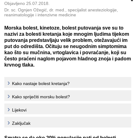
Objavljeno 25.07.2018.
Dr. sc. Ognjen Ožegić, dr. med., specijalist anesteziologije,
reanimatologije i intenzivne medicine
Morska bolest, kinetoze, bolest putovanja sve su to
nazivi za bolesti kretanja koje mnogim ljudima tijekom
putovanja predstavljaju velik problem, otežavajući im
put do odredišta. Očituju se neugodnim simptomima
kao što su mučnina, vrtoglavica i povraćanje, koji su
često praćeni naglom pojavom hladnog znoja i padom
krvnog tlaka.
Kako nastaje bolest kretanja?
Kako spriječiti morsku bolest?
Lijekovi
Zaključak
Smatra se da oko 20% populacije pati od bolesti