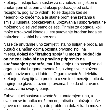
kretanja nastaju kada sustav za ravnotežu, smješten u
unutarnjem uhu, prima drukčije podražaje od ostalih
receptora, poglavito vidnih. To se događa kad se
nejednoliko krećemo, a te stalne promjene kretanja u
smislu ljuljanja, poskakivanja, ubrzavanja i usporavanja ne
možemo vidjeti već samo osjetiti. Primjer za događaj koji
može uzrokovati kinetozu jest putovanje brodom kada se
nalazimo u kabini bez prozora.
Naše će unutarnje uho zamijetiti stalno ljuljanje broda, ali
budući da našim očima okolina prividno stoji na
mjestu,
dolazi do "kratkog spoja" u mozgu budući da
on ne zna kako bi nas pravilno pripremio na
suočavanje s podražajima
. Unutarnje uho sastoji se od
organa sluha i organa ravnoteže, a zbog svoje složene
građe nazivamo ga i labirint. Organ ravnoteže detektira
kretanje našeg tijela u prostoru u sve tri dimenzije - bilo da
naginjemo glavu u raznim pravcima, bilo da ubrzavamo ili
usporavamo svoje gibanje.
Zahvaljujući sustavu ravnoteže u unutarnjem uhu, u
svakom se trenutku možemo orijentirati o položaju naše
glave u odnosu na tlo, a do problema dolazi kada mozak