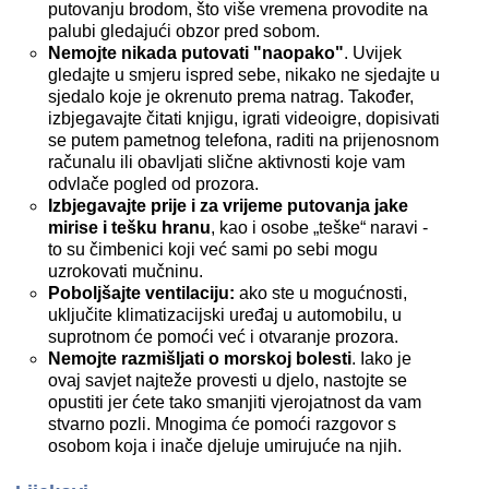
putovanju brodom, što više vremena provodite na
palubi gledajući obzor pred sobom.
Nemojte nikada putovati "naopako"
. Uvijek
gledajte u smjeru ispred sebe, nikako ne sjedajte u
sjedalo koje je okrenuto prema natrag. Također,
izbjegavajte čitati knjigu, igrati videoigre, dopisivati
se putem pametnog telefona, raditi na prijenosnom
računalu ili obavljati slične aktivnosti koje vam
odvlače pogled od prozora.
Izbjegavajte prije i za vrijeme putovanja jake
mirise i tešku hranu
, kao i osobe „teške“ naravi -
to su čimbenici koji već sami po sebi mogu
uzrokovati mučninu.
Poboljšajte ventilaciju:
ako ste u mogućnosti,
uključite klimatizacijski uređaj u automobilu, u
suprotnom će pomoći već i otvaranje prozora.
Nemojte razmišljati o morskoj bolesti
. Iako je
ovaj savjet najteže provesti u djelo, nastojte se
opustiti jer ćete tako smanjiti vjerojatnost da vam
stvarno pozli. Mnogima će pomoći razgovor s
osobom koja i inače djeluje umirujuće na njih.