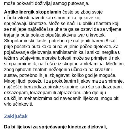
može pokvariti doživljaj samog putovanja.
Antikolinergik skopolamin
često se zbog svoje
učinkovitosti navodi kao sinonim za lijekove koji
sprječavaju kinetoze. Može se naći i u obliku flastera koji
se nalijepe najčešće iza uha te ga se ostavi da za vrijeme
trajanja puta polako otpušta aktivnu tvar u krvotok.
Skopolaminski flaster potrebno je nalijepiti barem 8 sati
prije početka puta kako bi na vrijeme počeo djelovati. Za
pojačavanje djelovanja antihistaminika i antikolinergika u
težim slučajevima morske bolesti može se primijeniti neki
simpatomimetik, najčešće iz skupine amfetamina. Međutim,
zbog njihovih znatnih neželjenih učinaka na krvožilni
sustav, potrebno ih je izbjegavati koliko god je moguće.
Mnogi ljudi posežu i za prokušanim lijekovima za smirenje,
najčešće benzodiazepinske skupine kao što su diazepam,
oksazepam, lorazepam ili alprazolam. Iako djeluju
drukčijim mehanizmima od navedenih lijekova, mogu biti
vrlo učinkoviti.
Zaključak
Da bi lijekovi za sprječavanje kinetoze djelovali,