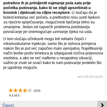
potrebno ih je primijeniti najmanje pola sata prije
početka putovanja, kako bi se stigli apsorbirati u
krvotok i djelovati na ciljne receptore
. U slučaju da je
bolest kretanja već počela, a prethodno nisu uzeti lijekovi
za njezino sprječavanje, mogućnosti liječenja bitno su
umanjene. Jedan od najvećih problema predstavlja
povraćanje jer onemogućuje uzimanje lijeka na usta.
U tom slučaju učinkoviti mogu biti rektalni čepići i
intramuskularne injekcije, samo što je njihova primjena
nakon što je put već započeo malo vjerojatna. Najefikasniji
način borbe protiv kinetoza je izbjegavati rizična prijevozna
sredstva, a ako se već nađemo u neugodnoj situaciji,
važno je znati se snaći kako bi nam putovanje proteklo što
je ugodnije moguće.
NPS-HR-NP-00193
(
103
)
4.3
od 5
Članci