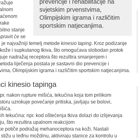
prevencije i rehabilitacije na
dražuje
svjetskim prvenstvima,
okalnom
hvaćenom
Olimpijskim igrama i različitim
trake
sportskim natjecanjima.
bitno stanje
pravit će se
e je najvažniji temelj metode
kinesio taping
. Kroz podizanje
kože i supkutanog tkiva, što omogućava slobodan protok
njuje nadražaj receptora što rezultira smanjenjem i
toda liječenja postala je sastavni dio prevencije i
tvima, Olimpijskim igrama i različitim sportskim natjecanjima.
nci kinesio tapinga
pr. nakon rupture mišića, tekućina koja tom prilikom
oru uzrokuje povećanje pritiska, javljaju se bolovi,
išića.
ih tekućina: npr. kod oštećenja tkiva dolazi do izlijevanja
u, što rezultira upalnom reakcijom
rake potiče podražaj mehanoceptora na koži. Nastali
tižu u leđnu moždinu, aktiviraju stanice za kontrolu u