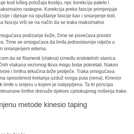
je kod lošeg položaja kostiju, npr. korekcija patele i
aksimalno rastegne. Korekcija preko fascije primjenjuje
csije i djeluje na opuštanje fascije kao i smanjenje boli.
na fasciju vrši se na način da se traka maksimalno
 omogućava podizanje kože, čime se povećava prostor
a. Time se omogućava da limfa jednostavnije istječe u
bržim smanjenjem edema.
icom da se filamenti (vlakna) između endotelnih stanica
tičnih vlakana vezivnog tkiva mogu bolje pokretati. Nakon
tvore i limfna tekućina brže protječe. Traka omogućava
 ima sposobnost kretanja uzduž svoga puta (vena).
Kinesio
 limfe u smjeru u kojem je nalijepljena. Ta tri principa
ontinuirane limfne drenaže tijekom cjelokupnog nošenja trake.
imjenu metode kinesio taping