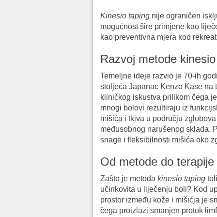
Kinesio taping
nije ograničen iskl
mogućnost šire primjene kao liječ
kao preventivna mjera kod rekreat
Razvoj metode kinesio 
Temeljne ideje razvio je 70-ih god
stoljeća Japanac Kenzo Kase na 
kliničkog iskustva prilikom čega je
mnogi bolovi rezultiraju iz funkcij
mišića i tkiva u području zglobova
međusobnog narušenog sklada. Pr
snage i fleksibilnosti mišića oko 
Od metode do terapije
Zašto je metoda
kinesio taping
tol
učinkovita u liječenju boli? Kod u
prostor između kože i mišićja je s
čega proizlazi smanjen protok lim