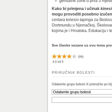
genitalne zone u prva 3 mjes
Kako bi primjena i učinak
kines
mogu provoditi posebno izučeni 
centara k
inesio tapinga
za školov
Dortmundu u Njemačkoj. Školovan
kojima je i Hrvatska. Edukaciju i 
Sve članke vezane uz ovu temu pr
(
99
)
4.0
od 5
PRIRUČNIK BOLESTI
Odaberite grupu bolesti ili pretražite po klj