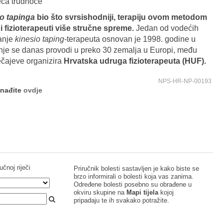
eca trudnoće
io tapinga
bio što svrsishodniji, terapiju ovom metodom
fizioterapeuti više stručne spreme.
Jedan od vodećih
anje
kinesio taping
-terapeuta osnovan je 1998. godine u
je se danas provodi u preko 30 zemalja u Europi, među
tečajeve organizira
Hrvatska udruga fizioterapeuta (HUF).
NPS-HR-NP-00193
onađite
ovdje
učnoj riječi
Priručnik bolesti sastavljen je kako biste se
brzo informirali o bolesti koja vas zanima.
Određene bolesti posebno su obrađene u
okviru skupine na
Mapi tijela
kojoj
pripadaju te ih svakako potražite.