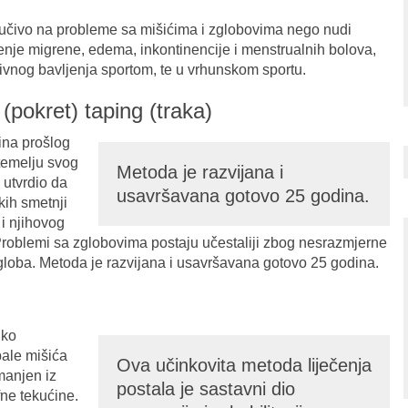
jučivo na probleme sa mišićima i zglobovima nego nudi
enje migrene, edema, inkontinencije i menstrualnih bolova,
ivnog bavljenja sportom, te u vrhunskom sportu.
(pokret) taping (traka)
ina prošlog
temelju svog
Metoda je razvijana i
 utvrdio da
usavršavana gotovo 25 godina.
skih smetnji
 i njihovog
oblemi sa zglobovima postaju učestaliji zbog nesrazmjerne
zgloba. Metoda je razvijana i usavršavana gotovo 25 godina.
iko
pale mišića
Ova učinkovita metoda liječenja
manjen iz
postala je sastavni dio
fne tekućine.