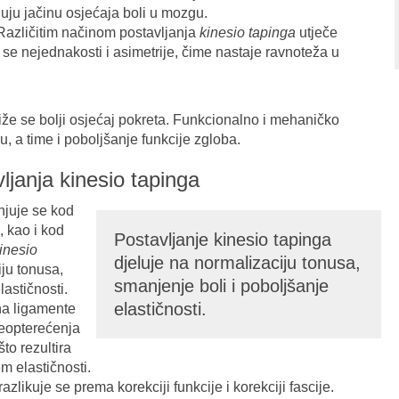
ju jačinu osjećaja boli u mozgu.
Različitim načinom postavljanja
kinesio tapinga
utječe
u se nejednakosti i asimetrije, čime nastaje ravnoteža u
iže se bolji osjećaj pokreta. Funkcionalno i mehaničko
u, a time i poboljšanje funkcije zgloba.
vljanja kinesio tapinga
njuje se kod
, kao i kod
Postavljanje kinesio tapinga
inesio
djeluje na normalizaciju tonusa,
iju tonusa,
smanjenje boli i poboljšanje
lastičnosti.
elastičnosti.
na ligamente
reopterećenja
to rezultira
m elastičnosti.
azlikuje se prema korekciji funkcije i korekciji fascije.