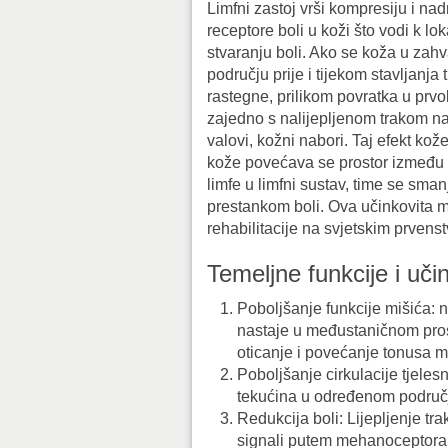
Limfni zastoj vrši kompresiju i na
receptore boli u koži što vodi k l
stvaranju boli. Ako se koža u za
području prije i tijekom stavljanja 
rastegne, prilikom povratka u prvo
zajedno s nalijepljenom trakom na
valovi, kožni nabori. Taj efekt kož
kože povećava se prostor između 
limfe u limfni sustav, time se sma
prestankom boli. Ova učinkovita me
rehabilitacije na svjetskim prvens
Temeljne funkcije i uči
Poboljšanje funkcije mišića: n
nastaje u međustaničnom prost
oticanje i povećanje tonusa m
Poboljšanje cirkulacije tjelesn
tekućina u određenom područj
Redukcija boli: Lijepljenje t
signali putem mehanoceptora s