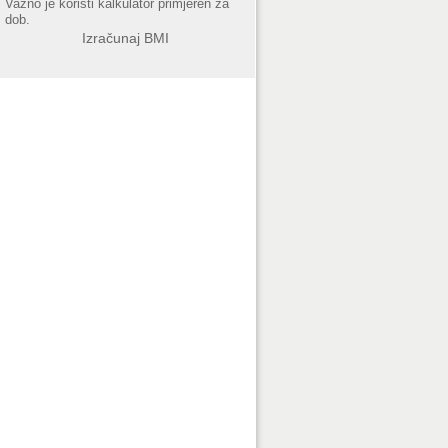
Važno je koristi kalkulator primjeren za
dob.
Izračunaj BMI