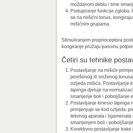
moždanom deblu i time smanju
Podupiranje funkcije zgloba: 
se na mišićni tonus, korigiraj
mišićnim grupama.
Stimuliranjem proprioceptora post
korigiranje pružaju pasivnu potpor
Četiri su tehnike posta
Postavljanje na mišiće primje
povišenog ili sniženog tonusa
ozljeda mišića. Postavljanje
k
tapinga
djeluje na normalizac
smanjenje boli i poboljšanje e
Postavljanje
kinesio tapinga
primjenjuje se kod ozljeda, p
tetivnog aparata i ligamenata š
smanjenjem boli i poboljšanje
Korektivno postavljanje trake r