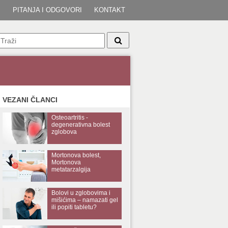
I
PITANJA I ODGOVORI
KONTAKT
VEZANI ČLANCI
Osteoartritis -
degenerativna bolest
zglobova
Mortonova bolest,
Mortonova
metatarzalgija
Bolovi u zglobovima i
mišićima – namazati gel
ili popiti tabletu?