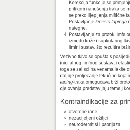
Korekcija funkcije se primjenju
prilikom nanošenja traka se m
se preko lijepljenja mišićne fa
Postavljanje
kinesio tapinga
nategne.
Postavljanje za protok limfe
između kože i supkutanog tkiv
limfni sustav, što rezultira 
Vezivno tkivo se opušta s posljed
inicijalnog limfnog sustava i elas
toga se zalisci na venama lakše o
daljnje protjecanje tekućine koja
taping
-traka omogućava brži protok
djelovanja predstavljaju temelj k
Kontraindikacije za pr
otvorene rane
nezacijeljeni ožiljci
neurodermitisi i psorijaza