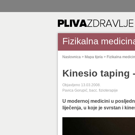
Fizikalna medicina
Naslovnica
>
Mapa tijela
>
Fizikalna medicin
Kinesio taping 
Objavljeno 13.03.2008.
Pavica Gorupić, bacc. fizioterapije
U modernoj medicini u posljednj
liječenja, u koje je svrstan i kin