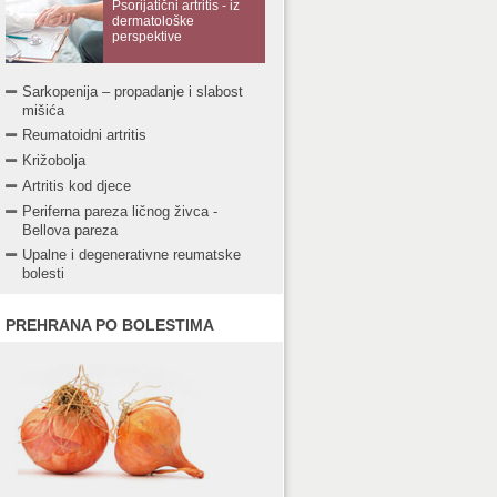
Psorijatični artritis - iz
dermatološke
perspektive
Sarkopenija – propadanje i slabost
mišića
Reumatoidni artritis
Križobolja
Artritis kod djece
Periferna pareza ličnog živca -
Bellova pareza
Upalne i degenerativne reumatske
bolesti
PREHRANA PO BOLESTIMA