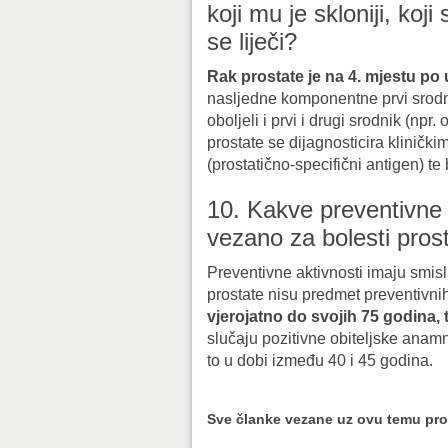
koji mu je skloniji, koj
se liječi?
Rak prostate je na 4. mjestu p
nasljedne komponentne prvi srodni
oboljeli i prvi i drugi srodnik (npr.
prostate se dijagnosticira kliničk
(prostatično-specifični antigen) te 
10. Kakve preventivne
vezano za bolesti pros
Preventivne aktivnosti imaju smisl
prostate nisu predmet preventivni
vjerojatno do svojih 75 godina, 
slučaju pozitivne obiteljske anamn
to u dobi između 40 i 45 godina.
Sve članke vezane uz ovu temu pr