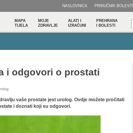
NASLOVNICA
PRIRUČNIK BOLEST
MAPA
MOJE
ALATI I
PREHRANA
TIJELA
ZDRAVLJE
IZRAČUNI
I BOLESTI
a i odgovori o prostati
urolog
 zdravlju vaše prostate jest urolog. Ovdje možete pročitati
state i doznati koji su odgovori.