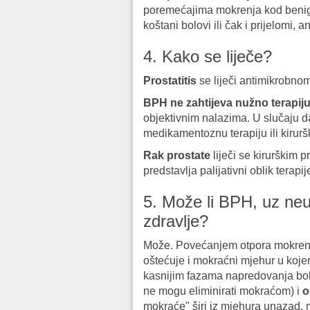
poremećajima mokrenja kod benign
koštani bolovi ili čak i prijelomi, 
4. Kako se liječe?
Prostatitis
se liječi antimikrobnom
BPH ne zahtijeva nužno terapij
objektivnim nalazima. U slučaju da
medikamentoznu terapiju ili kiruršk
Rak prostate
liječi se kirurškim 
predstavlja palijativni oblik tera
5. Može li BPH, uz ne
zdravlje?
Može. Povećanjem otpora mokrenju
oštećuje i mokraćni mjehur u koje
kasnijim fazama napredovanja bole
ne mogu eliminirati mokraćom) i
o
mokraće" širi iz mjehura unazad