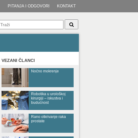
I
PITANJA I ODGOVORI
KONTAKT
VEZANI ČLANCI
Noćno mokrenje
Robotika u urološkoj
kirurgiji – iskustva i
budućnost
Rano otkrivanje raka
prostate