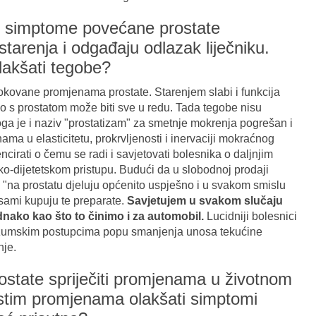
e simptome povećane prostate
 starenja i odgađaju odlazak liječniku.
lakšati tegobe?
kovane promjenama prostate. Starenjem slabi i funkcija
 s prostatom može biti sve u redu. Tada tegobe nisu
oga je i naziv "prostatizam" za smetnje mokrenja pogrešan i
ama u elasticitetu, prokrvljenosti i inervaciji mokraćnog
ncirati o čemu se radi i savjetovati bolesnika o daljnjim
sko-dijetetskom pristupu. Budući da u slobodnoj prodaji
ji "na prostatu djeluju općenito uspješno i u svakom smislu
 sami kupuju te preparate.
Savjetujem u svakom slučaju
ednako kao što to činimo i za automobil.
Lucidniji bolesnici
zumskim postupcima popu smanjenja unosa tekućine
nje.
rostate spriječiti promjenama u životnom
 istim promjenama olakšati simptomi