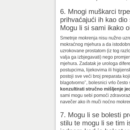
6. Mnogi muškarci trp
prihvaćajući ih kao dio
Mogu li si sami ikako o
Smetnje mokrenja nisu nužno uzro
mokraćnog mjehura a da istodobno
uzrokovane prostatom (iz tog razl
valja ga izbjegavati) nego promjen
mjehura. Zadatak je urologa difere
postupcima, lijekovima ili higijen
postoji sve veći broj preparata ko
blagotvorno", bolesnici vrlo često
konzultirati stručno mišljenje j
sami mogu sebi pomoći zdravora
navečer ako ih muči noćno mokre
7. Mogu li se bolesti p
stilu te mogu li se tim