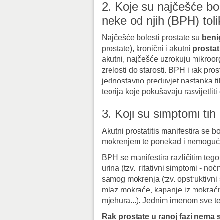
2. Koje su najčešće bole
neke od njih (BPH) toli
Najčešće bolesti prostate su
beni
prostate), kronični i akutni
prostat
akutni, najčešće uzrokuju mikroorg
zrelosti do starosti. BPH i rak prost
jednostavno preduvjet nastanka tih
teorija koje pokušavaju rasvijetliti e
3. Koji su simptomi tih 
Akutni prostatitis manifestira se
mokrenjem te ponekad i nemoguć
BPH se manifestira različitim t
urina (tzv. iritativni simptomi - no
samog mokrenja (tzv. opstruktivni
mlaz mokraće, kapanje iz mokraćn
mjehura...). Jednim imenom sve 
Rak prostate u ranoj fazi nema 