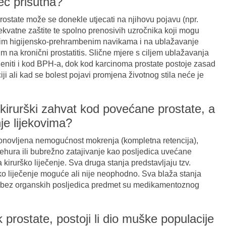
eć prisutna?
rostate može se donekle utjecati na njihovu pojavu (npr.
ekvatne zaštite te spolno prenosivih uzročnika koji mogu
enim higijensko-prehrambenim navikama i na ublažavanje
m na kronični prostatitis. Slične mjere s ciljem ublažavanja
eniti i kod BPH-a, dok kod karcinoma prostate postoje zasad
 ali kad se bolest pojavi promjena životnog stila neće je
 kirurški zahvat kod povećane prostate, a
nje lijekovima?
ponovljena nemogućnost mokrenja (kompletna retencija),
jehura ili bubrežno zatajivanje kao posljedica uvećane
 kirurško liječenje. Sva druga stanja predstavljaju tzv.
rško liječenje moguće ali nije neophodno. Sva blaža stanja
 bez organskih posljedica predmet su medikamentoznog
k prostate, postoji li dio muške populacije