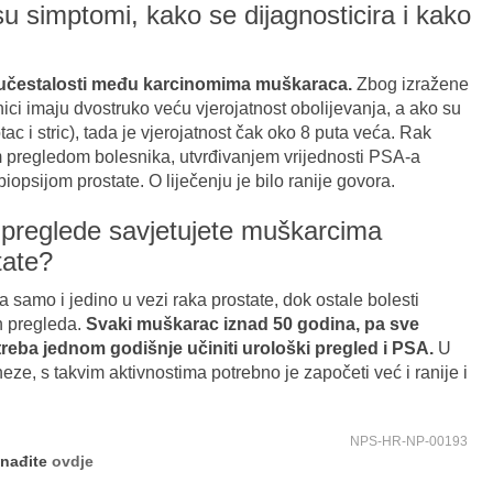
i su simptomi, kako se dijagnosticira i kako
o učestalosti među karcinomima muškaraca.
Zbog izražene
ci imaju dvostruko veću vjerojatnost obolijevanja, a ako su
 otac i stric), tada je vjerojatnost čak oko 8 puta veća. Rak
im pregledom bolesnika, utvrđivanjem vrijednosti PSA-a
biopsijom prostate. O liječenju je bilo ranije govora.
 preglede savjetujete muškarcima
tate?
a samo i jedino u vezi raka prostate, dok ostale bolesti
h pregleda.
Svaki muškarac iznad 50 godina, pa sve
treba jednom godišnje učiniti urološki pregled i PSA.
U
eze, s takvim aktivnostima potrebno je započeti već i ranije i
NPS-HR-NP-00193
onađite
ovdje