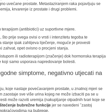
o uvećane prostate. Metastaziranjem raka pojavljuju se
anemija, krvarenje iz prostate i drugi problemi.
 terapijom (antibiotici) uz suportivne mjere.
u
, što prije svega ovisi o vrsti i intenzitetu tegoba te
 stanje ipak zahtijeva liječenje, moguće je provesti
i zahvat, opet ovisno o procjeni stanja.
pristupom ili radioterapijom (zračenje) dok hormonska terapija
pije koji samo usporava napredovanje bolesti.
ugodne simptome, negativno utjecati na
, koje nastaje povećavanjem prostate, u znatnoj mjeri se
m zaostaje sve više urina kojeg ne može izbaciti pa se u
sti može razviti uremija (nakupljanje otpadnih tvari koje se
štećenje bubrežne funkcije
jer se navedeni "zastoj
, mokraćovodima na bubrege.