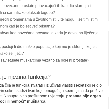
 povećane prostate prihvaćajući ih kao dio starenja i
i si sami ikako olakšati tegobe?
riječiti promjenama u životnom stilu te mogu li se tim istim
nom kad je bolest već prisutna?
zahvat kod povećane prostate, a kada je dovoljno liječenje
 postoji li dio muške populacije koji mu je skloniji, koji su
kako se liječi?
 savjetujete muškarcima vezano za bolesti prostate?
a je njezina funkcija?
ija je funkcija stvarati i izlučivati vlastiti sekret koji je dio
zin sekret sadrži tvari koje omogućuju spermijima da prežive
je. Nasuprot vrlo proširenom uvjerenju,
prostata nije organ
moći ili nemoći" muškarca
.