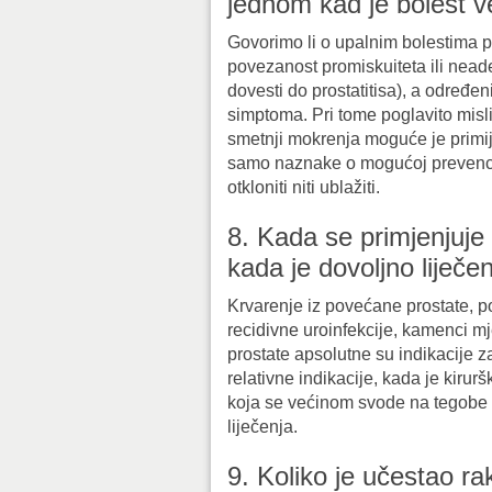
jednom kad je bolest v
Govorimo li o upalnim bolestima p
povezanost promiskuiteta ili nead
dovesti do prostatitisa), a određ
simptoma. Pri tome poglavito misli
smetnji mokrenja moguće je primij
samo naznake o mogućoj prevenciji
otkloniti niti ublažiti.
8. Kada se primjenjuje
kada je dovoljno liječe
Krvarenje iz povećane prostate, 
recidivne uroinfekcije, kamenci m
prostate apsolutne su indikacije za
relativne indikacije, kada je kiru
koja se većinom svode na tegobe
liječenja.
9. Koliko je učestao ra