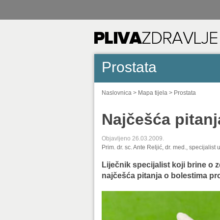
Prostata
Naslovnica
>
Mapa tijela
>
Prostata
Najčešća pitanj
Objavljeno 26.03.2009.
Prim. dr. sc. Ante Reljić, dr. med., specijalist 
Liječnik specijalist koji brine o
najčešća pitanja o bolestima pro