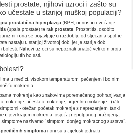
sti prostate, njihovi uzroci i zašto su
ko učestale u starijoj muškoj populaciji?
gna prostatična hiperplazija
(BPH, odnosno uvećanje
itis
(upala prostate) te
rak prostate
. Prostatitis, osobito
anizmi i ona se pojavljuje u razdoblju od stjecanja spolne
ate nastaju u starijoj životnoj dobi jer je starija dob
 bolesti. Njihovi uzroci su nepoznati unatoč velikom broju
tiologiju tih bolesti.
bolesti?
 bolima u međici, visokom temperaturom, pečenjem i bolnim
nošću mokrenja.
egobama mokrenja kao znakovima poremećenog pohranjivanja
ćno mokrenje, učestalo mokrenje, urgentno mokrenje...) i/ili
 simptomi - otežan početak mokrenja s naprezanjem, tanki
e cijevi krajem mokrenja, osjećaj nepotpunog pražnjenja
te simptome nazivamo "simptomi donjeg mokraćnog sustava".
specifičnih simptoma
i oni su u cijelosti jednaki