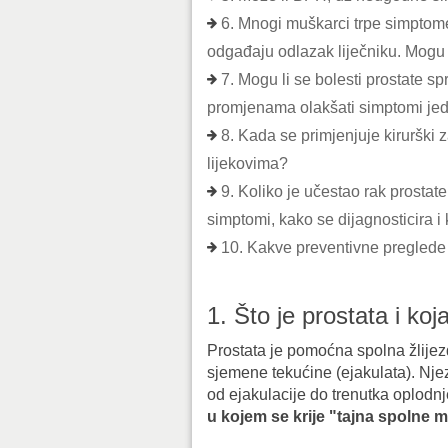
6. Mnogi muškarci trpe simptome
odgađaju odlazak liječniku. Mogu l
7. Mogu li se bolesti prostate sp
promjenama olakšati simptomi jed
8. Kada se primjenjuje kirurški 
lijekovima?
9. Koliko je učestao rak prostate,
simptomi, kako se dijagnosticira i 
10. Kakve preventivne preglede
1. Što je prostata i koj
Prostata je pomoćna spolna žlijezda č
sjemene tekućine (ejakulata). Nje
od ejakulacije do trenutka oplodn
u kojem se krije "tajna spolne 