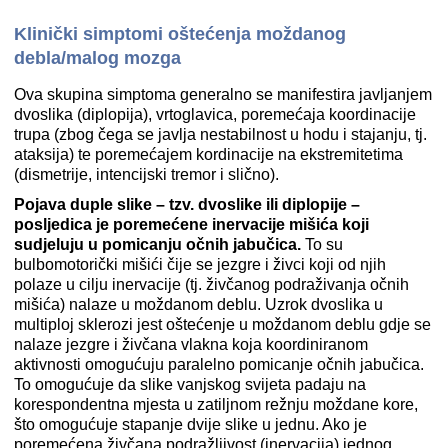
Klinički simptomi oštećenja moždanog
debla/malog mozga
Ova skupina simptoma generalno se manifestira javljanjem
dvoslika (diplopija), vrtoglavica, poremećaja koordinacije
trupa (zbog čega se javlja nestabilnost u hodu i stajanju, tj.
ataksija) te poremećajem kordinacije na ekstremitetima
(dismetrije, intencijski tremor i slično).
Pojava duple slike – tzv. dvoslike ili diplopije –
posljedica je poremećene inervacije mišića koji
sudjeluju u pomicanju očnih jabučica.
To su
bulbomotorički mišići čije se jezgre i živci koji od njih
polaze u cilju inervacije (tj. živčanog podraživanja očnih
mišića) nalaze u moždanom deblu. Uzrok dvoslika u
multiploj sklerozi jest oštećenje u moždanom deblu gdje se
nalaze jezgre i živčana vlakna koja koordiniranom
aktivnosti omogućuju paralelno pomicanje očnih jabučica.
To omogućuje da slike vanjskog svijeta padaju na
korespondentna mjesta u zatiljnom režnju moždane kore,
što omogućuje stapanje dvije slike u jednu. Ako je
poremećena živčana podražljivost (inervacija) jednog