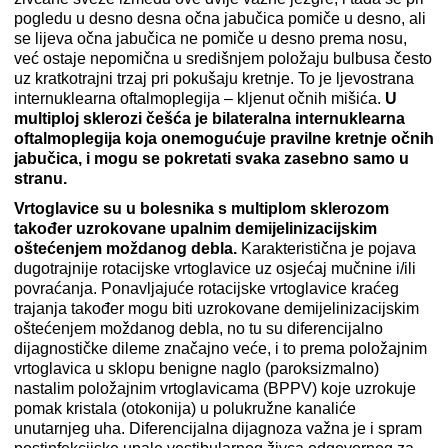
pogledu u desno desna očna jabučica pomiče u desno, ali
se lijeva očna jabučica ne pomiče u desno prema nosu,
već ostaje nepomična u središnjem položaju bulbusa često
uz kratkotrajni trzaj pri pokušaju kretnje. To je ljevostrana
internuklearna oftalmoplegija – kljenut očnih mišića.
U
multiploj sklerozi češća je bilateralna internuklearna
oftalmoplegija koja onemogućuje pravilne kretnje očnih
jabučica, i mogu se pokretati svaka zasebno samo u
stranu.
Vrtoglavice su u bolesnika s multiplom sklerozom
također uzrokovane upalnim demijelinizacijskim
oštećenjem moždanog debla.
Karakteristična je pojava
dugotrajnije rotacijske vrtoglavice uz osjećaj mučnine i/ili
povraćanja. Ponavljajuće rotacijske vrtoglavice kraćeg
trajanja također mogu biti uzrokovane demijelinizacijskim
oštećenjem moždanog debla, no tu su diferencijalno
dijagnostičke dileme značajno veće, i to prema položajnim
vrtoglavica u sklopu benigne naglo (paroksizmalno)
nastalim položajnim vrtoglavicama (BPPV) koje uzrokuje
pomak kristala (otokonija) u polukružne kanaliće
unutarnjeg uha. Diferencijalna dijagnoza važna je i spram