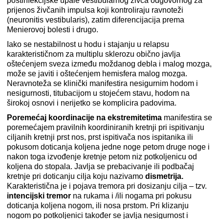
postinfekcijske upale vestibularnog živca odgovornog za
prijenos živčanih impulsa koji kontroliraju ravnoteži
(neuronitis vestibularis), zatim diferencijacija prema
Menierovoj bolesti i drugo.
Iako se nestabilnost u hodu i stajanju u relapsu
karakterističnom za multiplu sklerozu obično javlja
oštećenjem sveza između moždanog debla i malog mozga,
može se javiti i oštećenjem hemisfera malog mozga.
Neravnoteža se klinički manifestira nesigurnim hodom i
nesigurnosti, titubacijom u stojećem stavu, hodom na
širokoj osnovi i nerijetko se komplicira padovima.
Poremećaj koordinacije na ekstremitetima
manifestira se
poremećajem pravilnih koordiniranih kretnji pri ispitivanju
ciljanih kretnji prst nos, prst ispitivača nos ispitanika ili
pokusom doticanja koljena jedne noge petom druge noge i
nakon toga izvođenje kretnje petom niz potkoljenicu od
koljena do stopala. Javlja se prebacivanje ili podbačaj
kretnje pri doticanju cilja koju nazivamo
dismetrija.
Karakteristična je i pojava tremora pri dosizanju cilja – tzv.
intencijski tremor
na rukama i /ili nogama pri pokusu
doticanja koljena nogom, ili nosa prstom. Pri klizanju
nogom po potkoljenici također se javlja nesigurnost i