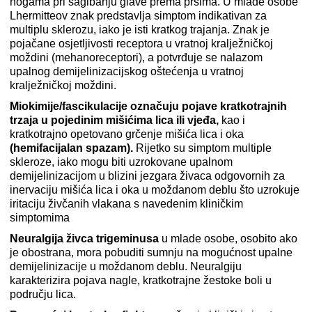
nogama pri sagibanju glave prema prsima. U mlađe osobe
Lhermitteov znak predstavlja simptom indikativan za
multiplu sklerozu, iako je isti kratkog trajanja. Znak je
pojačane osjetljivosti receptora u vratnoj kralježničkoj
moždini (mehanoreceptori), a potvrđuje se nalazom
upalnog demijelinizacijskog oštećenja u vratnoj
kralježničkoj moždini.
Miokimije/fascikulacije označuju pojave kratkotrajnih
trzaja u pojedinim mišićima lica
ili vjeđa,
kao i
kratkotrajno opetovano grčenje mišića lica i oka
(hemifacijalan spazam).
Rijetko su simptom multiple
skleroze, iako mogu biti uzrokovane upalnom
demijelinizacijom u blizini jezgara živaca odgovornih za
inervaciju mišića lica i oka u moždanom deblu što uzrokuje
iritaciju živčanih vlakana s navedenim kliničkim
simptomima
Neuralgija živca trigeminusa
u mlade osobe, osobito ako
je obostrana, mora pobuditi sumnju na mogućnost upalne
demijelinizacije u moždanom deblu. Neuralgiju
karakterizira pojava nagle, kratkotrajne žestoke boli u
području lica.