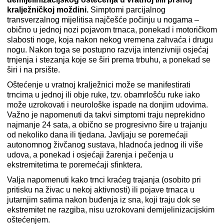
kralježničkoj moždini.
Simptomi parcijalnog
transverzalnog mijelitisa najčešće počinju u nogama –
obično u jednoj nozi pojavom trnaca, ponekad i motoričkom
slabosti noge, koja nakon nekog vremena zahvaća i drugu
nogu. Nakon toga se postupno razvija intenzivniji osjećaj
trnjenja i stezanja koje se širi prema trbuhu, a ponekad se
širi i na prsište.
Oštećenje u vratnoj kralježnici može se manifestirati
trncima u jednoj ili obje ruke, tzv. obamrlošću ruke iako
može uzrokovati i neurološke ispade na donjim udovima.
Važno je napomenuti da takvi simptomi traju neprekidno
najmanje 24 sata, a obično se progresivno šire u trajanju
od nekoliko dana ili tjedana. Javljaju se poremećaji
autonomnog živčanog sustava, hladnoća jednog ili više
udova, a ponekad i osjećaji žarenja i pečenja u
ekstremitetima te poremećaji sfinktera.
Valja napomenuti kako trnci kraćeg trajanja (osobito pri
pritisku na živac u nekoj aktivnosti) ili pojave trnaca u
jutarnjim satima nakon buđenja iz sna, koji traju dok se
ekstremitet ne razgiba, nisu uzrokovani demijelinizacijskim
oštećenjem.