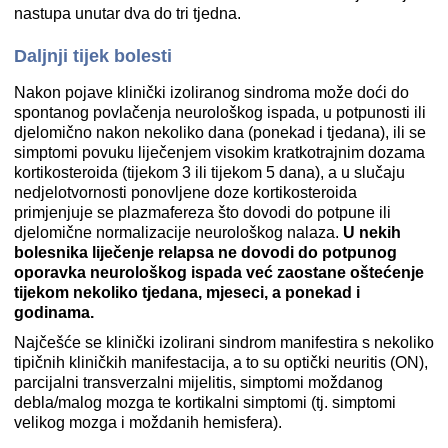
nastupa unutar dva do tri tjedna.
Daljnji tijek bolesti
Nakon pojave klinički izoliranog sindroma može doći do
spontanog povlačenja neurološkog ispada, u potpunosti ili
djelomično nakon nekoliko dana (ponekad i tjedana), ili se
simptomi povuku liječenjem visokim kratkotrajnim dozama
kortikosteroida (tijekom 3 ili tijekom 5 dana), a u slučaju
nedjelotvornosti ponovljene doze kortikosteroida
primjenjuje se plazmafereza što dovodi do potpune ili
djelomične normalizacije neurološkog nalaza.
U nekih
bolesnika liječenje relapsa ne dovodi do potpunog
oporavka neurološkog ispada već zaostane oštećenje
tijekom nekoliko tjedana, mjeseci, a ponekad i
godinama.
Najčešće se klinički izolirani sindrom manifestira s nekoliko
tipičnih kliničkih manifestacija, a to su optički neuritis (ON),
parcijalni transverzalni mijelitis, simptomi moždanog
debla/malog mozga te kortikalni simptomi (tj. simptomi
velikog mozga i moždanih hemisfera).