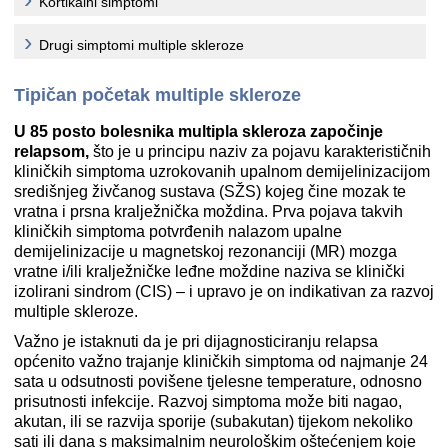
Kortikalni simptomi
Drugi simptomi multiple skleroze
Tipičan početak multiple skleroze
U 85 posto bolesnika multipla skleroza započinje
relapsom,
što je u principu naziv za pojavu karakterističnih
kliničkih simptoma uzrokovanih upalnom demijelinizacijom
središnjeg živčanog sustava (SŽS) kojeg čine mozak te
vratna i prsna kralježnička moždina. Prva pojava takvih
kliničkih simptoma potvrđenih nalazom upalne
demijelinizacije u magnetskoj rezonanciji (MR) mozga
vratne i/ili kralježničke leđne moždine naziva se klinički
izolirani sindrom (CIS) – i upravo je on indikativan za razvoj
multiple skleroze.
Važno je istaknuti da je pri dijagnosticiranju relapsa
općenito važno trajanje kliničkih simptoma od najmanje 24
sata u odsutnosti povišene tjelesne temperature, odnosno
prisutnosti infekcije. Razvoj simptoma može biti nagao,
akutan, ili se razvija sporije (subakutan) tijekom nekoliko
sati ili dana s maksimalnim neurološkim oštećenjem koje