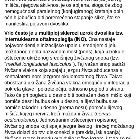
mišića, njegova aktivnost je oslabljena, stoga će zbog
nemogućnosti paralelnog (konjugiranog) kretanja obih
očnih jabučica biti poremećeno stapanje slike, što se
manifestira pojavom dvoslika.
Vrlo često je u multiploj sklerozi uzrok dvoslika tzv.
internuklearna oftalmoplegija (INO).
Ona nastaje
pojavom demijelinizacijske upale u srednjem dijelu
moždanog debla nazvanom most (pons), koja uzrokuje
oštećenje ukriženog središnjeg živčanog snopa (tzv.
"
medial longitudinal fasciculus"
). Taj važan snop sadrži
živčana vlakna koja spajaju jezgru živca abducensa s
kontralateralnom jezgrom okulomotornog živca. Takva
obostrana ukrižana živčana vlakna omogućuju integraciju
pokreta glave i pokrete očiju, odnosno pogled u stranu.
Tako će pri pogledu u desno biti podražen desni mišić koji
pomiče desni bulbus oka u desno, a lijevi bulbus se
pomiče također u desno (prema nosu) pomoću lijevog
mišića kojeg inervira treći moždani živac (
nervus
oculomotorius
). Jednostranim oštećenjem opisanog
živčanog snopa koji spaja jezgre šestog i trećeg moždanog
živca dolazi do tzv. diskonekcije (prekida, isklapanja)
živčane sveze između ove dvije važne jezgre, i tada se pri