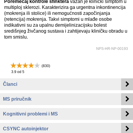
Poremećaj kontrole sfinktera
važan je klinički simptom u
multiploj sklerozi. Karakterizira ga urgentna inkontinencija
(mokrenja ili stolice) ili nemogućnosti započinjanja
(retencija) mokrenja. Takvi simptomi u mlađe osobe
indikativni su za upalnu demijelinizacijsku bolest
središnjeg živčanog sustava i zahtijevaju kliničku obradu u
tom smislu.
NPS-HR-NP-00193
(
830
)
3.9
od 5
Članci
MS priručnik
Kognitivni problemi i MS
CSYNC autoinjektor