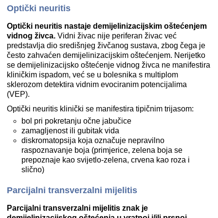
Optički neuritis
Optički neuritis nastaje demijelinizacijskim oštećenjem
vidnog živca.
Vidni živac nije periferan živac već
predstavlja dio središnjeg živčanog sustava, zbog čega je
često zahvaćen demijelinizacijskim oštećenjem. Nerijetko
se demijelinizacijsko oštećenje vidnog živca ne manifestira
kliničkim ispadom, već se u bolesnika s multiplom
sklerozom detektira vidnim evociranim potencijalima
(VEP).
Optički neuritis klinički se manifestira tipičnim trijasom:
bol pri pokretanju očne jabučice
zamagljenost ili gubitak vida
diskromatopsija koja označuje nepravilno
raspoznavanje boja (primjerice, zelena boja se
prepoznaje kao svijetlo-zelena, crvena kao roza i
slično)
Parcijalni transverzalni mijelitis
Parcijalni transverzalni mijelitis znak je
demijelinizacijskog oštećenja u vratnoj i/ili prsnoj