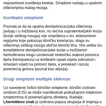
nepravilnost izvođenja kretnje. Simptomi nastaju u upalnim
oštećenjima malog mozga.
Kortikalni simptomi
Poznato je da se upalna demijelinizacijska oštećenja
javljaju i u moždanoj kori, no većina supratentorijskih lezija
(lezije velikog mozga) nije smještena u tzv. elokventnim
regijama koje pokazuju kliničku korelaciju, stoga su
oštećenja velikog mozga obično klinički tiha. Vrlo velike tzv.
tumefaktivne demijelinizacijske lezije u moždanim
hemisferama mogu uzrokovati motoričku slabost polovice
tijela (hemiparezu) uz kortikalni ispad osjeta (utrnulost i
smanjen osjet) na polovici tijela, a ponekad i razvoj
poremećaj govora (poznat kao afazija).
Drugi simptomi multiple skleroze
Uz navedene češće kliničke simptome, klinički izolirani
sindrom (CIS) se može manifestirati podražajnim iritativnim
simptomima ili poremećajima sfinktera. Nadalje,
Lhermitteov znak
je izolirana pojava strujanja ili trnjenja u