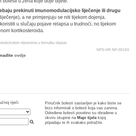
e bolesti u žena koje doje dijete.
baju prekinuti imunomodulacijsko liječenje ili drugu
ječenje), a ne primjenjuju se niti tijekom dojenja.
oristiti u slučaju pojave relapsa u trudnoći, no tijekom
jenom kortikosteroida.
 medicinskim stavovima u trenutku objave.
NPS-HR-NP-00193
onađite
ovdje
učnoj riječi
Priručnik bolesti sastavljen je kako biste se
brzo informirali o bolesti koja vas zanima.
Određene bolesti posebno su obrađene u
okviru skupine na
Mapi tijela
kojoj
pripadaju te ih svakako potražite.