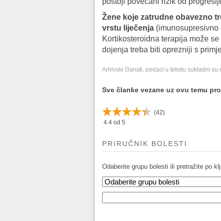
postoji povećani rizik od progresij
Žene koje zatrudne obavezno tre
vrstu liječenja
(imunosupresivno li
Kortikosteroidna terapija može se k
dojenja treba biti oprezniji s prim
Arhivski članak, podaci u tekstu sukladni su
Sve članke vezane uz ovu temu pr
(
42
)
4.4
od 5
PRIRUČNIK BOLESTI
Odaberite grupu bolesti ili pretražite po klj