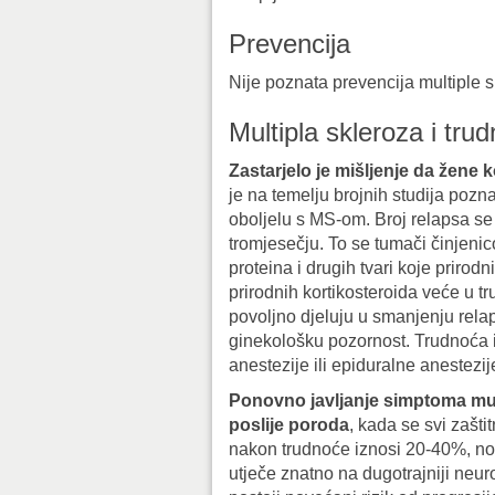
Prevencija
Nije poznata prevencija multiple s
Multipla skleroza i tru
Zastarjelo je mišljenje da žene k
je na temelju brojnih studija pozn
oboljelu s MS-om. Broj relapsa se
tromjesečju. To se tumači činjeni
proteina i drugih tvari koje priro
prirodnih kortikosteroida veće u t
povoljno djeluju u smanjenju rel
ginekološku pozornost. Trudnoća i
anestezije ili epiduralne anestezij
Ponovno javljanje simptoma mult
poslije poroda
, kada se svi zašt
nakon trudnoće iznosi 20-40%, no 
utječe znatno na dugotrajniji neu