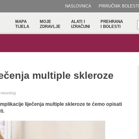
NASLOVNICA
PRIRUČNIK BOLEST
MAPA
MOJE
ALATI I
PREHRANA
TIJELA
ZDRAVLJE
IZRAČUNI
I BOLESTI
ječenja multiple skleroze
st neurolog
likacije liječenja multiple skleroze te ćemo opisati
i.