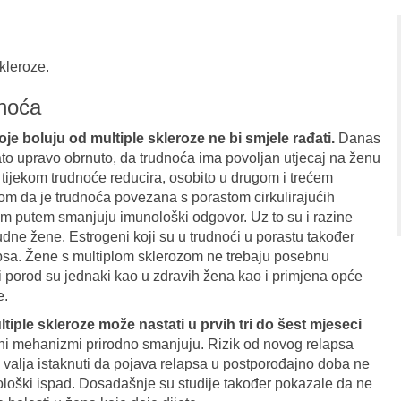
kleroze.
dnoća
oje boluju od multiple skleroze ne bi smjele rađati.
Danas
ato upravo obrnuto, da trudnoća ima povoljan utjecaj na ženu
 tijekom trudnoće reducira, osobito u drugom i trećem
com da je trudnoća povezana s porastom cirkulirajućih
dnim putem smanjuju imunološki odgovor. Uz to su i razine
rudne žene. Estrogeni koji su u trudnoći u porastu također
apsa. Žene s multiplom sklerozom ne trebaju posebnu
 porod su jednaki kao u zdravih žena kao i primjena opće
e.
iple skleroze može nastati u prvih tri do šest mjeseci
itni mehanizmi prirodno smanjuju. Rizik od novog relapsa
valja istaknuti da pojava relapsa u postporođajno doba ne
rološki ispad. Dosadašnje su studije također pokazale da ne