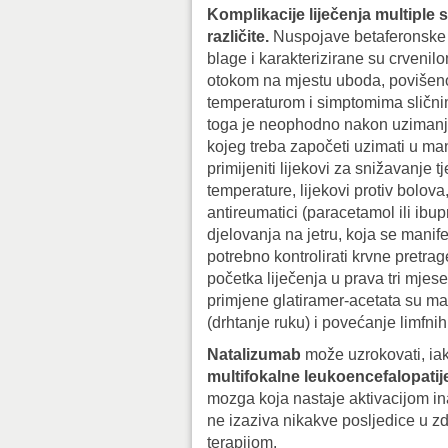
Komplikacije liječenja multiple 
različite.
Nuspojave betaferonske 
blage i karakterizirane su crvenil
otokom na mjestu uboda, poviše
temperaturom i simptomima slični
toga je neophodno nakon uzimanja
kojeg treba započeti uzimati u m
primijeniti lijekovi za snižavanje t
temperature, lijekovi protiv bolova
antireumatici (paracetamol ili ibu
djelovanja na jetru, koja se mani
potrebno kontrolirati krvne pretr
početka liječenja u prava tri mje
primjene glatiramer-acetata
su ma
(drhtanje ruku) i povećanje limfni
Natalizumab
može uzrokovati, ia
multifokalne leukoencefalopatij
mozga koja nastaje aktivacijom in
ne izaziva nikakve posljedice u z
terapijom.