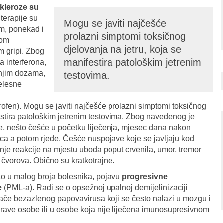
skleroze su
terapije su
Mogu se javiti najčešće
om, ponekad i
prolazni simptomi toksičnog
nom
djelovanja na jetru, koja se
m gripi. Zbog
manifestira patološkim jetrenim
 interferona,
anjim dozama,
testovima.
jelesne
,
profen). Mogu se javiti najčešće prolazni simptomi toksičnog
festira patološkim jetrenim testovima. Zbog navedenog je
age, nešto češće u početku liječenja, mjesec dana nakon
seca a potom rjeđe. Češće nuspojave koje se javljaju kod
nje reakcije na mjestu uboda poput crvenila, umor, tremor
h čvorova. Obično su kratkotrajne.
ko u malog broja bolesnika, pojavu
progresivne
e
(PML-a). Radi se o opsežnoj upalnoj demijelinizaciji
ače bezazlenog papovavirusa koji se često nalazi u mozgu i
drave osobe ili u osobe koja nije liječena imunosupresivnom