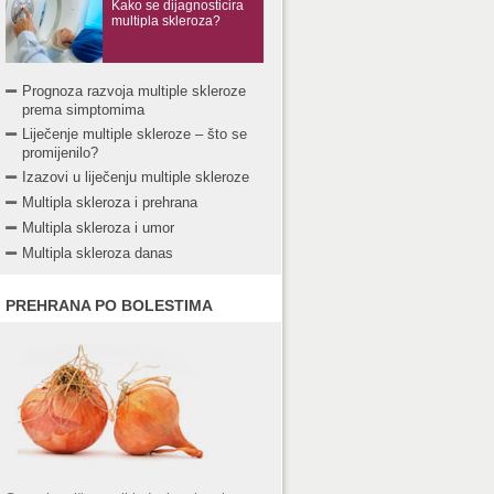
Kako se dijagnosticira
multipla skleroza?
Prognoza razvoja multiple skleroze
prema simptomima
Liječenje multiple skleroze – što se
promijenilo?
Izazovi u liječenju multiple skleroze
Multipla skleroza i prehrana
Multipla skleroza i umor
Multipla skleroza danas
PREHRANA PO BOLESTIMA