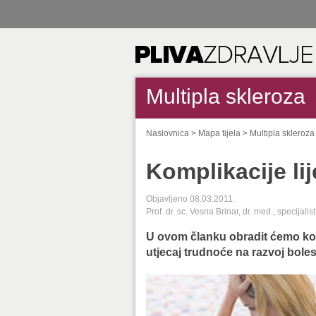
Multipla skleroza
Naslovnica
>
Mapa tijela
>
Multipla skleroza
Komplikacije li
Objavljeno 08.03.2011.
Prof. dr. sc. Vesna Brinar, dr. med., specijali
U ovom članku obradit ćemo komp
utjecaj trudnoće na razvoj bolest