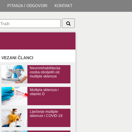
I
PITANJA I ODGOVORI
KONTAKT
VEZANI ČLANCI
Neurorehabilitacija
osoba oboljelih od
multiple skleroze
Multipla skleroza i
vitamin D
Liječenje multiple
skleroze i COVID-19