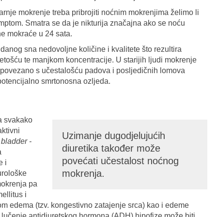
tarnje mokrenje treba pribrojiti noćnim mokrenjima želimo li
 simptom. Smatra se da je nikturija značajna ako se noću
ine mokraće u 24 sata.
nog sna nedovoljne količine i kvalitete što rezultira
ošću te manjkom koncentracije. U starijih ljudi mokrenje
 povezano s učestalošću padova i posljedičnih lomova
i potencijalno smrtonosna ozljeda.
a svakako
aktivni
Uzimanje dugodjelujućih
 bladder -
diuretika također može
a
povećati učestalost noćnog
 i
mokrenja.
urološke
mokrenja pa
ellitus i
vom edema (tzv. kongestivno zatajenje srca) kao i edeme
 lučenje antidiuretskog hormona (ADH) hipofize može biti