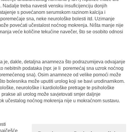
 Nadalje treba navesti vensku insuficijenciju donjih
zatajenje s povećanom serumskom razinom kalcija i
 poremećaje sna, neke neurološke bolesti itd. Uzimanje
može povećati učestalost noćnog mokrenja. Ništa manje nije
anja veće količine tekućine navečer, što se osobito odnosi
na je, dakle, detaljna anamneza što podrazumijeva odvajanje
o nebitnih podataka (npr. je li poremećaj sna uzrok noćnog
m poremećenog sna). Osim anamneze od velike pomoći može
što bolesnika može uputiti urolog koji se bavi urodinamikom.
ološke, neurološke i kardiološke pretrage te psihološke
prakse ali urolog može savjetovati smjer daljnje
rok učestalog noćnog mokrenja nije u mokraćnom sustavu.
sti
 najčešće