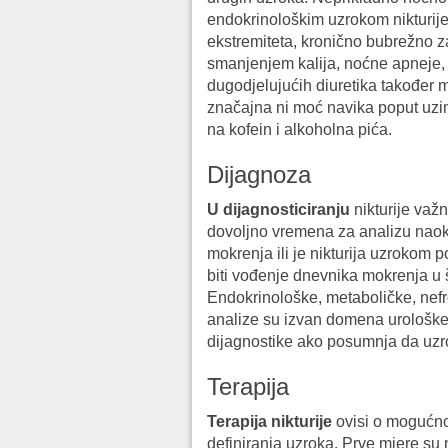
endokrinološkim uzrokom nikturije.
ekstremiteta, kronično bubrežno 
smanjenjem kalija, noćne apneje,
dugodjelujućih diuretika također 
značajna ni moć navika poput uzim
na kofein i alkoholna pića.
Dijagnoza
U dijagnosticiranju
nikturije važ
dovoljno vremena za analizu naok
mokrenja ili je nikturija uzroko
biti vođenje dnevnika mokrenja u 
Endokrinološke, metaboličke, nefr
analize su izvan domena urološke 
dijagnostike ako posumnja da uz
Terapija
Terapija nikturije
ovisi o mogućno
definiranja uzroka. Prve mjere su