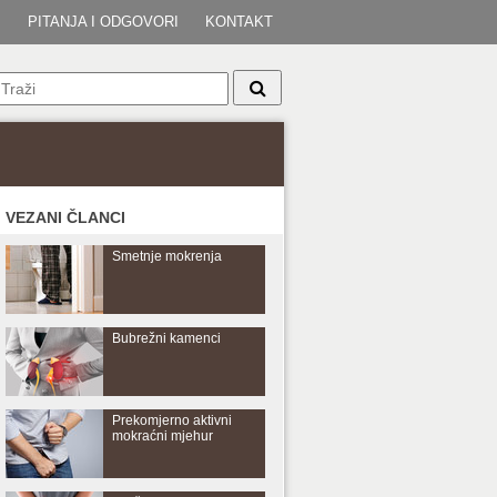
I
PITANJA I ODGOVORI
KONTAKT
VEZANI ČLANCI
Smetnje mokrenja
Bubrežni kamenci
Prekomjerno aktivni
mokraćni mjehur