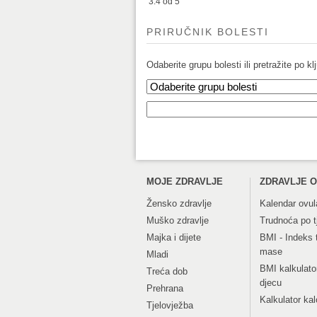
3.4
od 5
PRIRUČNIK BOLESTI
Odaberite grupu bolesti ili pretražite po klj
MOJE ZDRAVLJE
ZDRAVLJE O
Žensko zdravlje
Kalendar ovul
Muško zdravlje
Trudnoća po 
Majka i dijete
BMI - Indeks 
mase
Mladi
BMI kalkulato
Treća dob
djecu
Prehrana
Kalkulator kal
Tjelovježba