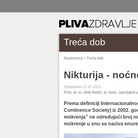
Treća dob
Naslovnica
>
Treća dob
Nikturija - noć
Objavljeno 11.07.2011.
Prim. dr. sc. Ante Reljić, dr. med., specijalist 
Prema definiciji Internacionalno
Continence Society) iz 2002. g
mokrenja" ne određujući broj no
mokrenje u snu se naziva enurez