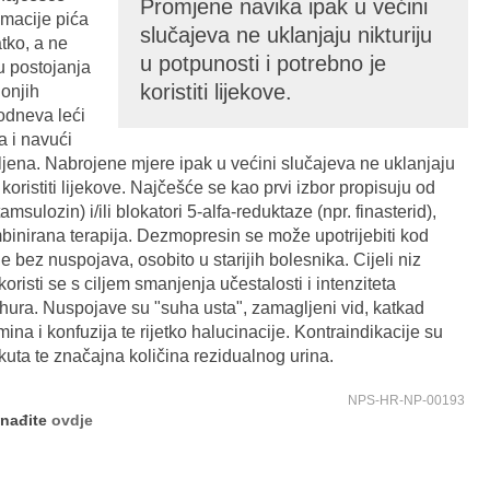
Promjene navika ipak u većini
macije pića
slučajeva ne uklanjaju nikturiju
ratko, a ne
u potpunosti i potrebno je
u postojanja
koristiti lijekove.
donjih
odneva leći
a i navući
ljena. Nabrojene mjere ipak u većini slučajeva ne uklanjaju
 koristiti lijekove. Najčešće se kao prvi izbor propisuju od
amsulozin) i/ili blokatori 5-alfa-reduktaze (npr. finasterid),
ombinirana terapija. Dezmopresin se može upotrijebiti kod
 bez nuspojava, osobito u starijih bolesnika. Cijeli niz
risti se s ciljem smanjenja učestalosti i intenziteta
hura. Nuspojave su "suha usta", zamagljeni vid, katkad
mina i konfuzija te rijetko halucinacije. Kontraindikacije su
kuta te značajna količina rezidualnog urina.
NPS-HR-NP-00193
onađite
ovdje