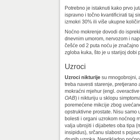
Potrebno je istaknuti kako prvo ju
ispravno i točno kvantificirati taj
izmokri 30% ili više ukupne količ
Noćno mokrenje dovodi do isprekida
dnevnim umorom, nervozom i napet
češće od 2 puta noću je značajno
zgloba kuka, što je u starijoj dob
Uzroci
Uzroci nikturije
su mnogobrojni, 
treba navesti starenje, pretjerano 
mokraćni mjehur (engl.
overactive
OAB
) i nikturiju u sklopu simptom
poremećene mikcije zbog uvećane
opstruktivne prostate. Nisu samo 
bolesti i organi uzrokom noćnog 
valja ubrojiti i dijabetes oba tipa (m
insipidus), srčanu slabost s poja
drugih uzroka. Neprikladno noćno