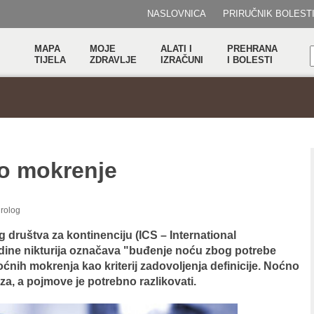
NASLOVNICA
PRIRUČNIK BOLEST
MAPA
MOJE
ALATI I
PREHRANA
TIJELA
ZDRAVLJE
IZRAČUNI
I BOLESTI
no mokrenje
urolog
g društva za kontinenciju (ICS – International
odine nikturija označava "buđenje noću zbog potrebe
ćnih mokrenja kao kriterij zadovoljenja definicije. Noćno
a, a pojmove je potrebno razlikovati.