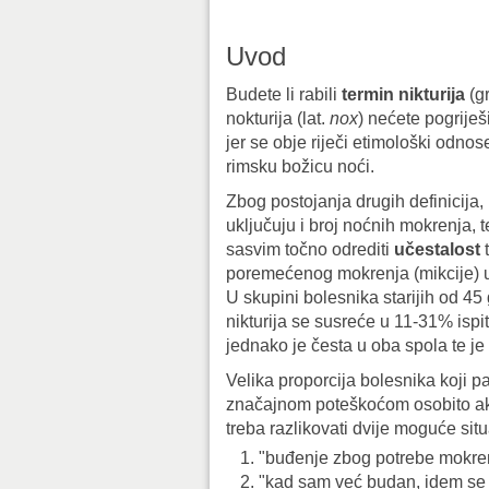
Uvod
Budete li rabili
termin
nikturija
(gr
nokturija (lat.
nox
) nećete pogriješ
jer se obje riječi etimološki odnose
rimsku božicu noći.
Zbog postojanja drugih definicija,
uključuju i broj noćnih mokrenja, t
sasvim točno odrediti
učestalost
poremećenog mokrenja (mikcije) u
U skupini bolesnika starijih od 45
nikturija se susreće u 11-31% ispi
jednako je česta u oba spola te je u
Velika proporcija bolesnika koji p
značajnom poteškoćom osobito ako 
treba razlikovati dvije moguće situ
"buđenje zbog potrebe mokrenja
"kad sam već budan, idem se po