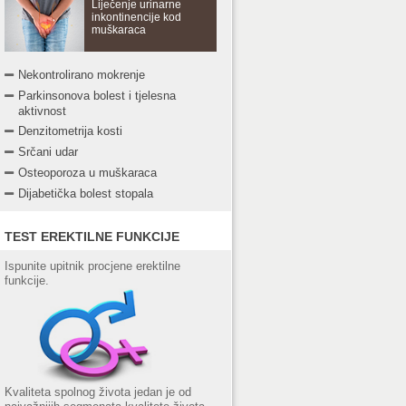
Liječenje urinarne
inkontinencije kod
muškaraca
Nekontrolirano mokrenje
Parkinsonova bolest i tjelesna
aktivnost
Denzitometrija kosti
Srčani udar
Osteoporoza u muškaraca
Dijabetička bolest stopala
TEST EREKTILNE FUNKCIJE
Ispunite upitnik procjene erektilne
funkcije.
Kvaliteta spolnog života jedan je od