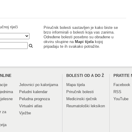
učnoj riječi
Priručnik bolesti sastavljen je kako biste se
brzo informirali o bolesti koja vas zanima.
Određene bolesti posebno su obrađene u
okviru skupine na
Mapi tijela
kojoj
pripadaju te ih svakako potražite.
NLINE
BOLESTI OD A DO Ž
PRATITE 
acije
Jelovnici po kalorijama
Mapa tijela
Facebook
tjednima
Peludni kalendar
Priručnik bolesti
RSS
tjelesne
Peludna prognoza
Medicinski rječnik
YouTube
Virtualni atlas
Reumatološki leksikon
r za
Vježbe
orija