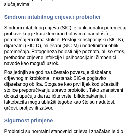
slučajevima.
Sindrom iritabilnog crijeva i probiotici
Sindrom iritabilnog crijeva (SIC) je funkcionalni poremećaj
probave koji je karakteriziran bolovima, nadutošću,
poremećajem ritma stolice. Postoji konstipacijski (SIC-K),
dijarealni (SIC-D), miješani (SIC-M) i nedefinirani oblik
poremećaja. Patogeneza bolesti nije poznata, ali se stres,
prethodne crijevne infekcije i psihosocijalni čimbenici
navode kao mogući uzrok.
Posljednjih se godina učestalo povezuje disbalans
crijevnog mikrobioma i nastanak SIC-a poglavito
dijarelanog oblika. Stoga se kao prvi lijek kod učestalih
stolice preporučivanju upravo probiotici. Tako znanstveni
dokazi upućuju da različite vrste bifidobakterija i
laktobacila mogu ublažiti tegobe kao što su nadutost,
grčevi, proljev ili zatvor.
Sigurnost primjene
Probiotici su normalni stanovnici crijeva i značajan je dio