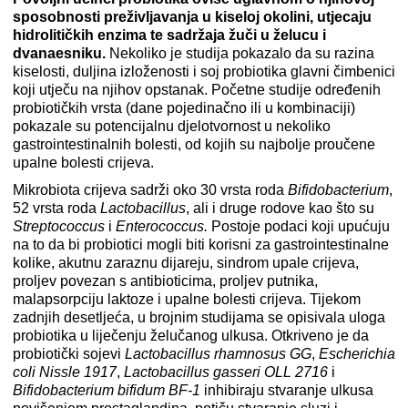
sposobnosti preživljavanja u kiseloj okolini, utjecaju
hidrolitičkih enzima te sadržaja žuči u želucu i
dvanaesniku.
Nekoliko je studija pokazalo da su razina
kiselosti, duljina izloženosti i soj probiotika glavni čimbenici
koji utječu na njihov opstanak. Početne studije određenih
probiotičkih vrsta (dane pojedinačno ili u kombinaciji)
pokazale su potencijalnu djelotvornost u nekoliko
gastrointestinalnih bolesti, od kojih su najbolje proučene
upalne bolesti crijeva.
Mikrobiota crijeva sadrži oko 30 vrsta roda
Bifidobacterium
,
52 vrsta roda
Lactobacillus
, ali i druge rodove kao što su
Streptococcus
i
Enterococcus.
Postoje podaci koji upućuju
na to da bi probiotici mogli biti korisni za gastrointestinalne
kolike, akutnu zaraznu dijareju, sindrom upale crijeva,
proljev povezan s antibioticima, proljev putnika,
malapsorpciju laktoze i upalne bolesti crijeva. Tijekom
zadnjih desetljeća, u brojnim studijama se opisivala uloga
probiotika u liječenju želučanog ulkusa. Otkriveno je da
probiotički sojevi
Lactobacillus rhamnosus GG
,
Escherichia
coli Nissle 1917
,
Lactobacillus gasseri OLL 2716
i
Bifidobacterium bifidum BF-1
inhibiraju stvaranje ulkusa