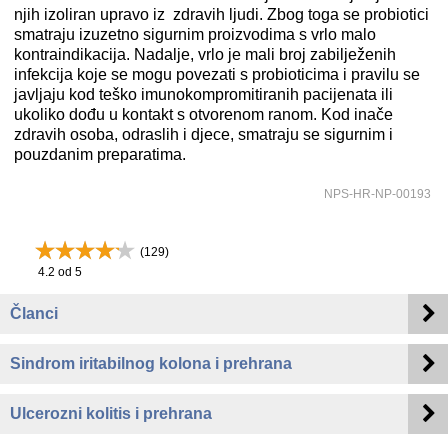
njih izoliran upravo iz zdravih ljudi. Zbog toga se probiotici
smatraju izuzetno sigurnim proizvodima s vrlo malo
kontraindikacija. Nadalje, vrlo je mali broj zabilježenih
infekcija koje se mogu povezati s probioticima i pravilu se
javljaju kod teško imunokompromitiranih pacijenata ili
ukoliko dođu u kontakt s otvorenom ranom. Kod inače
zdravih osoba, odraslih i djece, smatraju se sigurnim i
pouzdanim preparatima.
NPS-HR-NP-00193
(
129
)
4.2
od 5
Članci
Sindrom iritabilnog kolona i prehrana
Ulcerozni kolitis i prehrana