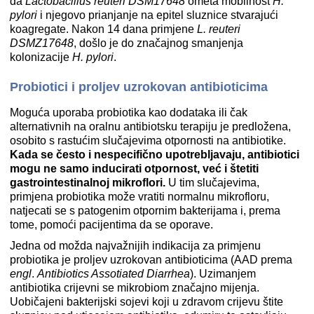
da
Lactobacillus reuteri DSM17648
ometa mobilnost
H.
pylori
i njegovo prianjanje na epitel sluznice stvarajući
koagregate. Nakon 14 dana primjene
L. reuteri
DSMZ17648
, došlo je do značajnog smanjenja
kolonizacije
H. pylori
.
Probiotici i proljev uzrokovan antibioticima
Moguća uporaba probiotika kao dodataka ili čak
alternativnih na oralnu antibiotsku terapiju je predložena,
osobito s rastućim slučajevima otpornosti na antibiotike.
Kada se često i nespecifično upotrebljavaju, antibiotici
mogu ne samo inducirati otpornost, već i štetiti
gastrointestinalnoj mikroflori.
U tim slučajevima,
primjena probiotika može vratiti normalnu mikrofloru,
natjecati se s patogenim otpornim bakterijama i, prema
tome, pomoći pacijentima da se oporave.
Jedna od možda najvažnijih indikacija za primjenu
probiotika je proljev uzrokovan antibioticima (AAD prema
engl
.
Antibiotics Assotiated Diarrhea
). Uzimanjem
antibiotika crijevni se mikrobiom značajno mijenja.
Uobičajeni bakterijski sojevi koji u zdravom crijevu štite