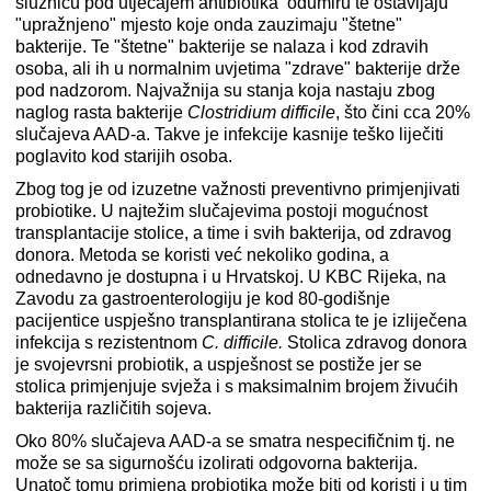
sluznicu pod utjecajem antibiotika odumiru te ostavljaju
"upražnjeno" mjesto koje onda zauzimaju "štetne"
bakterije. Te "štetne" bakterije se nalaza i kod zdravih
osoba, ali ih u normalnim uvjetima "zdrave" bakterije drže
pod nadzorom. Najvažnija su stanja koja nastaju zbog
naglog rasta bakterije
Clostridium difficile
, što čini cca 20%
slučajeva AAD-a. Takve je infekcije kasnije teško liječiti
poglavito kod starijih osoba.
Zbog tog je od izuzetne važnosti preventivno primjenjivati
probiotike. U najtežim slučajevima postoji mogućnost
transplantacije stolice, a time i svih bakterija, od zdravog
donora. Metoda se koristi već nekoliko godina, a
odnedavno je dostupna i u Hrvatskoj. U KBC Rijeka, na
Zavodu za gastroenterologiju je kod 80-godišnje
pacijentice uspješno transplantirana stolica te je izliječena
infekcija s rezistentnom
C. difficile.
Stolica zdravog donora
je svojevrsni probiotik, a uspješnost se postiže jer se
stolica primjenjuje svježa i s maksimalnim brojem živućih
bakterija različitih sojeva.
Oko 80% slučajeva AAD-a se smatra nespecifičnim tj. ne
može se sa sigurnošću izolirati odgovorna bakterija.
Unatoč tomu primjena probiotika može biti od koristi i u tim