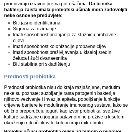
promoviraju izravno prema potrošačima.
Da bi neka
bakterija zaista imala probiotski učinak mora zadovoljiti
neke osnovne preduvjete
:
Biti jasno identificirana
Sigurna za uzimanje
Imati sposobnost prianjanja za sluznicu probavne
cijevi
Imati sposobnost kolonizacije probavne cijevi
Imati sposobnost preživljavanja u kiseloj sredini
želuca i žuči dvanaesnika
Biti stabilna pri skladištenju
Prednosti probiotika
Prednosti probiotika nisu do kraja razjašnjene, međutim
neke su poznate: suzbijanje rasta patogenih bakterija i
njihovo vezivanje i invazija epitela, poboljšanje funkcije
crijevne barijere te moduliranje imunosnog sustava. Iako se
obično preporučuju jogurti kao izvor probiotika, sve žive
kulture sadržane u jogurtu uglavnom ne prežive u kiselom
okruženju niti učinkovito koloniziraju mikrobiotu.
Povoljni učinci probiotika ovise uglavnom o njihovoj