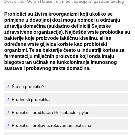
Doc. dr. sc. Goran Hauser, dr. med., specijalist gastroenterolog
Probiotici su živi mikroorganizmi koji ukoliko se
primjene u dovoljnoj dozi mogu pomoći u održanju
zdravlja domaćina (sukladno definiciji Svjetske
zdravstvene organizacije). Najčešće vrste probiotika su
bakterije koje proizvode laktičnu kiselinu, ali se
određene vrste gljivica koriste kao probiotski
organizmi. Te se bakterije često u industriji koriste za
fermentaciju mliječnih proizvoda koji onda imaju
blagotvoran učinak na funkcioniranje imunosnog
sustava i probavnog trakta domaćina.
Što su probiotici?
Prednosti probiotika
Probiotici i eradikacija Helicobacter pylori
Probiotici i proljev uzrokovan antibioticima