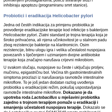
povišenjem prostaglandina, potiču stvaranje sluzi i
inhibiraju apoptozu (programiranu smrt stanice).
Probiotici i eradikacija Helicobacter pylori
Jedna od čestih indikacija za primjenu probiotika je
provođenje eradikacijske terapije kod infekcije s bakterijom
Helicobacter pylori
. Zlatni standard je trojna terapija koja je
široko prihvaćena, ali njena učinkovitost je u stalnom padu
zbog rezistencije bakterije na klaritromicin. Osim
rezistencije, bitnu ulogu igra i velika učestalost nuspojava
povezanih s liječenjem i uzimanjem dvojne antibiotske
terapije koja značajno narušava crijevni mikrobiom.
U svakom slučaju, nuspojave su česte i uključuju proljev,
mučninu, epigastričnu bol. Većina tih gastrointestinalnih
simptoma proizlazi iz narušavanja ravnoteže intestinalne
mikroflore. To je još jedan dodatan razlog uvođenja
probiotika u eradikacijski režim, pokušaj uspostavljanja
ravnoteže intestinalne mikroflore.
Dokazano je da
upotreba roda
Lactobacillus
u mješavini probiotika
zajedno s trojnom terapijom pomaže u eradikaciji i
smanjenju učestalosti nuspojava terapije.
Dokazalo se