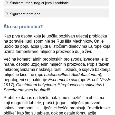
Sindrom iritabilnog crijeva i probiotici
Sigurnost primjene
Što su probiotici?
Kao prva osoba koja je uočila pozitivan utjecaj probiotika
na zdravlje ljudi spominje se Rus Ilija Mechnikov. On je
uočio da populacija ljudi u istočnim dijelovima Europe koja
uzima fermentirane mliječne proizvode dulje živi.
Većina komercijalnih probiotskih proizvoda izvedena je iz
hrane, osobito uzgojenih mliječnih proizvoda. Popis takvih
mikroorganizama nastavlja rasti i uključuje sojeve bakterija
mliječne kiseline (npr.
Lactobacillus
i
Bifidobacterium
),
nepatogeni soj bakterije
Escherichia coli
(npr.
E. coli Nissle
1917
),
Clostridium butyricum, Streptococcus salivarius
i
Saccharomyces boulardii
.
Probitike danas na tržištu nalazimo u različitim oblicima
koji mogu biti tablete, prašci, jogurti, mliječni proizvodi,
sokovi, bomboni i sl. Liječnici češće propisuju "medicinske
oblike" kao što su tablete, dok se ostale formulacije