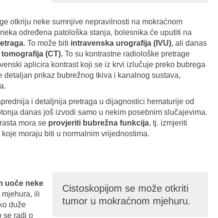
age otkriju neke sumnjive nepravilnosti na mokraćnom
a neka određena patološka stanja, bolesnika će uputiti na
retraga
. To može biti
intravenska urografija (IVU)
, ali danas
 tomografija (CT).
To su kontrastne radiološke pretrage
venski aplicira kontrast koji se iz krvi izlučuje preko bubrega
 detaljan prikaz bubrežnog tkiva i kanalnog sustava,
a.
rednija i detaljnija pretraga u dijagnostici hematurije od
potonja danas još izvodi samo u nekim posebnim slučajevima.
trasta mora se
provjeriti bubrežna funkcija
, tj. izmjeriti
i, koje moraju biti u normalnim vrijednostima.
m uoče neke
Cistoskopijom se može otkriti
mjehura, ili
tumor u mokraćnom mjehuru.
eko duže
o se radi o