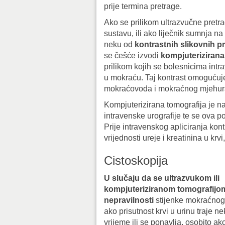
prije termina pretrage.
Ako se prilikom ultrazvučne pretr
sustavu, ili ako liječnik sumnja n
neku od
kontrastnih slikovnih p
se češće izvodi
kompjuterizirana
prilikom kojih se bolesnicima intra
u mokraću. Taj kontrast omogućuje
mokraćovoda i mokraćnog mjehur
Kompjuterizirana tomografija je nap
intravenske urografije te se ova 
Prije intravenskog apliciranja kon
vrijednosti ureje i kreatinina u krv
Cistoskopija
U slučaju da se ultrazvukom ili
kompjuteriziranom tomografijo
nepravilnosti
stijenke mokraćnog 
ako prisutnost krvi u urinu traje n
vrijeme ili se ponavlja, osobito ak