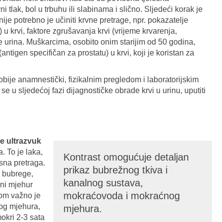
i tlak, bol u trbuhu ili slabinama i slično. Sljedeći korak je
čnije potrebno je učiniti krvne pretrage, npr. pokazatelje
) u krvi, faktore zgrušavanja krvi (vrijeme krvarenja,
e urina. Muškarcima, osobito onim starijim od 50 godina,
(antigen specifičan za prostatu) u krvi, koji je koristan za
bije anamnestički, fizikalnim pregledom i laboratorijskim
se u sljedećoj fazi dijagnostičke obrade krvi u urinu, uputiti
e ultrazvuk
. To je laka,
Kontrast omogućuje detaljan
isna pretraga.
prikaz bubrežnog tkiva i
i bubrege,
kanalnog sustava,
ćni mjehur
mokraćovoda i mokraćnog
om važno je
og mjehura,
mjehura.
mokri 2-3 sata