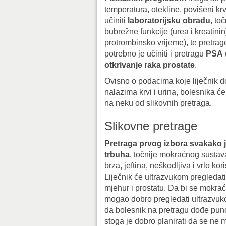
temperatura, otekline, povišeni krvn
učiniti
laboratorijsku obradu
, to
bubrežne funkcije (urea i kreatinin
protrombinsko vrijeme), te pretrag
potrebno je učiniti i pretragu
PSA
otkrivanje raka prostate
.
Ovisno o podacima koje liječnik do
nalazima krvi i urina, bolesnika će 
na neku od slikovnih pretraga.
Slikovne pretrage
Pretraga prvog izbora svakako j
trbuha
, točnije mokraćnog sustava
brza, jeftina, neškodljiva i vrlo kor
Liječnik će ultrazvukom pregledat
mjehur i prostatu. Da bi se mokra
mogao dobro pregledati ultrazvuk
da bolesnik na pretragu dođe pun
stoga je dobro planirati da se ne 