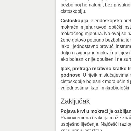
bezbolnoj hematuriji, bez prisutno
cistoskopiju.
Cistoskopija
je endoskopska pret
mokraćni mjehur uvodi optički inst
mokraćnog mjehura. Na ovaj se na
žene gotovo potpuno bezbolna jer o
lako i jednostavno provući instru
dulju i izvijuganu mokraćnu cijev 
ako bolesnik nije opušten i ne sur
Ipak, pretraga relativno kratko t
podnose
. U rijetkim slučajevima 
cistoskopije bolesnik mora učiniti
vrijednostima, kao i mikrobiološki 
Zaključak
Pojava krvi u mokraći je ozbilja
Pravovremena reakcija može značiti
uspješno liječenje. Najčešći razlo
krv u urinu jest strah.