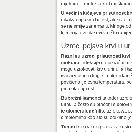
mjehura ili uretre, a kod muškaraca
U većini slučajeva prisutnost kr
nikakvu opasnu bolest, ali krv u mo
se ne smije zanemariti. Mnoge od tih
liječenja uvelike ovisi o što ranij
Uzroci pojave krvi u ur
Razni su uzroci prisutnosti krvi
mokraći.
Infekcije
u mokraćnom s
mogu uzrokovati krv u urinu, ali t
istovremeno i drugi simptomi kao 
povišena tjelesna temperatura, bo
pri mokrenju i sl.
Bubrežni kamenci
također uzroku
urinu, a često su praćeni s bolovi
je
glomerulonefritis
,
uzrokovat će 
simptomima kao što su otekline (ede
Tumori
mokraćnog sustava često ka