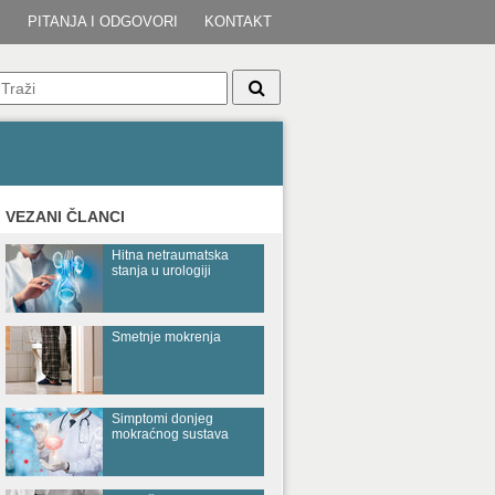
I
PITANJA I ODGOVORI
KONTAKT
VEZANI ČLANCI
Hitna netraumatska
stanja u urologiji
Smetnje mokrenja
Simptomi donjeg
mokraćnog sustava