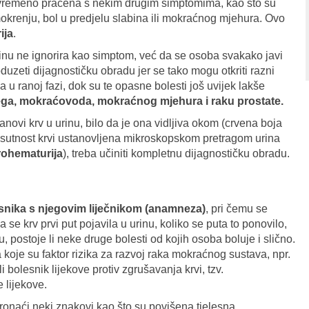
tovremeno praćena s nekim drugim simptomima, kao što su
okrenju, bol u predjelu slabina ili mokraćnog mjehura. Ovo
ija
.
rinu ne ignorira kao simptom, već da se osoba svakako javi
duzeti dijagnostičku obradu jer se tako mogu otkriti razni
u ranoj fazi, dok su te opasne bolesti još uvijek lakše
ga, mokraćovoda, mokraćnog mjehura i raku prostate.
novi krv u urinu, bilo da je ona vidljiva okom (crvena boja
 prisutnost krvi ustanovljena mikroskopskom pretragom urina
rohematurija
), treba učiniti kompletnu dijagnostičku obradu.
nika s njegovim liječnikom (anamneza)
, pri čemu se
a se krv prvi put pojavila u urinu, koliko se puta to ponovilo,
, postoje li neke druge bolesti od kojih osoba boluje i slično.
a koje su faktor rizika za razvoj raka mokraćnog sustava, npr.
 bolesnik lijekove protiv zgrušavanja krvi, tzv.
e lijekove.
onaći neki znakovi kao što su povišena tjelesna