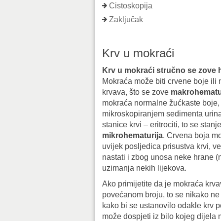
Cistoskopija
Zaključak
Krv u mokraći
Krv u mokraći stručno se zove 
Mokraća može biti crvene boje ili
krvava, što se zove
makrohematu
mokraća normalne žućkaste boje, 
mikroskopiranjem sedimenta urin
stanice krvi – eritrociti, to se stan
mikrohematurija
. Crvena boja mo
uvijek posljedica prisustva krvi, 
nastati i zbog unosa neke hrane (npr
uzimanja nekih lijekova.
Ako primijetite da je mokraća krvav
povećanom broju, to se nikako ne 
kako bi se ustanovilo odakle krv po
može dospjeti iz bilo kojeg dije