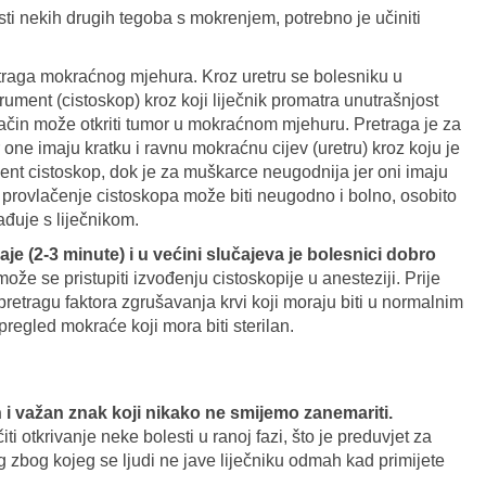
sti nekih drugih tegoba s mokrenjem, potrebno je učiniti
raga mokraćnog mjehura. Kroz uretru se bolesniku u
rument (cistoskop) kroz koji liječnik promatra unutrašnjost
čin može otkriti tumor u mokraćnom mjehuru. Pretraga je za
ne imaju kratku i ravnu mokraćnu cijev (uretru) kroz koju je
ment cistoskop, dok je za muškarce neugodnija jer oni imaju
i provlačenje cistoskopa može biti neugodno i bolno, osobito
ađuje s liječnikom.
raje (2-3 minute) i u većini slučajeva je bolesnici dobro
može se pristupiti izvođenju cistoskopije u anesteziji. Prije
 pretragu faktora zgrušavanja krvi koji moraju biti u normalnim
pregled mokraće koji mora biti sterilan.
n i važan znak koji nikako ne smijemo zanemariti.
 otkrivanje neke bolesti u ranoj fazi, što je preduvjet za
g zbog kojeg se ljudi ne jave liječniku odmah kad primijete