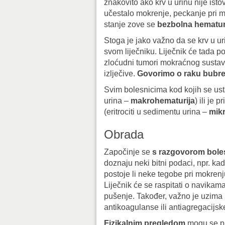
znakovito ako krv u urinu nije is
učestalo mokrenje, peckanje pri m
stanje zove se
bezbolna hematur
Stoga je jako važno da se krv u u
svom liječniku. Liječnik će tada po
zloćudni tumori mokraćnog sustava 
izlječive.
Govorimo o raku bubre
Svim bolesnicima kod kojih se usta
urina –
makrohematurija
) ili je
(eritrociti u sedimentu urina –
mik
Obrada
Započinje se
s razgovorom boles
doznaju neki bitni podaci, npr. kad
postoje li neke tegobe pri mokrenju
Liječnik će se raspitati o navikam
pušenje. Također, važno je uzima li
antikoagulanse ili antiagregacijsk
Fizikalnim pregledom
mogu se pr