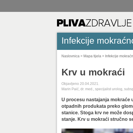
Infekcije mokraćn
Naslovnica
>
Mapa tijela
>
Infekcije mokrać
Krv u mokraći
Objavljeno 20.04.2021.
Marin Paić, dr. med., specijalist urolog, subs
U procesu nastajanja mokraće u 
otpadnih produkata preko glom
stanice. Stoga krv ne može dosp
stanje. Krv u mokraći stručno s