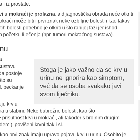
 i iz prostate.
vi u mokraći je prolazna
, a dijagnostička obrada neće otkriti
kraći može biti i prvi znak neke ozbiljne bolesti i kao takav
 bolesti potrebno je otkriti u što ranijoj fazi jer ishod
em početku liječenja (npr. tumori mokraćnog sustava).
inu
 u
ustavu
Stoga je jako važno da se krv u
ada postoje
urinu ne ignorira kao simptom,
što su
već da se osoba svakako javi
l, peckanje
svom liječniku.
ju krv u
ma u slabini. Neke bubrežne bolesti, kao što
prisutnost krvi u mokraći, ali također s brojnim drugim
mi), povišeni krvni tlak i sl.
o prvi znak imaju upravo pojavu krvi u urinu. Osobito je