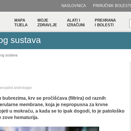
NASLOVNICA
PRIRUČNIK BOLEST
MAPA
MOJE
ALATI I
PREHRANA
TIJELA
ZDRAVLJE
IZRAČUNI
I BOLESTI
og sustava
nog sustava
pecijalist andrologije
bubrezima, krv se pročišćava (filtrira) od raznih
erularne membrane, koja je nepropusna za krvne
jeti u mokraću, a kada se to ipak dogodi, to je patološko
e zove hematurija.