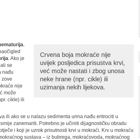
hematurija.
 naočigled
Crvena boja mokraće nije
rija
. Ako je
uvijek posljedica prisustva krvi,
ali se
već može nastati i zbog unosa
a nađu
neke hrane (npr. cikle) ili
je zove
kraće nije
uzimanja nekih lijekova.
već može
. cikle) ili
a ili ako se u nalazu sedimenta urina nađu eritrociti u
smije zanemariti. Potrebno je učiniti dijagnostičku obradu
tječe i koji je uzrok prisutnosti krvi u mokraći. Krv u mokraću
la mokraćnog sustava – iz bubrega, mokraćovoda, mokraćnog