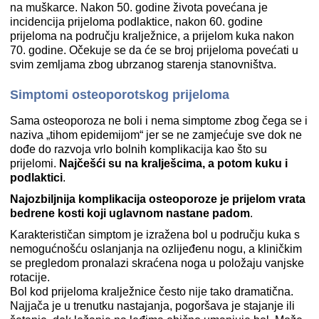
na muškarce. Nakon 50. godine života povećana je
incidencija prijeloma podlaktice, nakon 60. godine
prijeloma na području kralježnice, a prijelom kuka nakon
70. godine. Očekuje se da će se broj prijeloma povećati u
svim zemljama zbog ubrzanog starenja stanovništva.
Simptomi osteoporotskog prijeloma
Sama osteoporoza ne boli i nema simptome zbog čega se i
naziva „tihom epidemijom“ jer se ne zamjećuje sve dok ne
dođe do razvoja vrlo bolnih komplikacija kao što su
prijelomi.
Najčešći su na kralješcima, a potom kuku i
podlaktici
.
Najozbiljnija komplikacija osteoporoze je prijelom vrata
bedrene kosti koji uglavnom nastane padom
.
Karakterističan simptom je izražena bol u području kuka s
nemogućnošću oslanjanja na ozlijeđenu nogu, a kliničkim
se pregledom pronalazi skraćena noga u položaju vanjske
rotacije.
Bol kod prijeloma kralježnice često nije tako dramatična.
Najjača je u trenutku nastajanja, pogoršava je stajanje ili