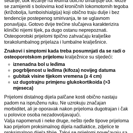
šetanje, dok ležanje na leđima obično umanjuje bol. Može
se zamijeniti s bolovima kod kroničnih lokomotornih tegoba
(križobolja, lumboishialgija) koji obično traju dulje i bez
tendencije postepenog smirivanja, te se uglavnom
ponavljaju. Gotovo dvije trećine slučajeva karakterizira
klinički nijemi tijek, pa dugo ostanu neprepoznati.
Osteoporotski prijelomi tipično zahvaćaju kralješke
torakolumbalnog prijelaza i lumbalne kralješnice.
Znakovi i simptomi kada treba posumnjati da se radi o
osteoporotskom prijelomu
kralježnice su sljedeći:
iznenadna bol u leđima
pogrbljenost u leđima (kifoza) novijeg datuma
gubitak visine tijekom vremena (≥ 4 cm)
uz dugotrajnu primjenu glukokortikoida (>3
mjeseca)
Prijelomi distalnog dijela palčane kosti obično nastaju
padom na ispruženu ruku. Ne uzrokuju značajan
morbiditet, ali je oporavak nakon prijeloma dugotrajan i čak
u polovice osoba nezadovoljavajući.
Valja napomenuti i neke druge, nešto rjeđe tipove prijeloma
kao prijelom proksimalnog dijela nadlaktice, zdjelice te
proksimalnog dijela tibije. Takvi se prijelomi povećavaju sa