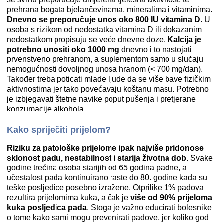
prehrana bogata bjelančevinama, mineralima i vitaminima.
Dnevno se preporučuje unos oko 800 IU vitamina D
. U
osoba s rizikom od nedostatka vitamina D ili dokazanim
nedostatkom propisuju se veće dnevne doze.
Kalcija je
potrebno unositi oko 1000 mg
dnevno i to nastojati
prvenstveno prehranom, a suplementom samo u slučaju
nemogućnosti dovoljnog unosa hranom (< 700 mg/dan).
Također treba poticati mlade ljude da se više bave fizičkim
aktivnostima jer tako povećavaju koštanu masu. Potrebno
je izbjegavati štetne navike poput pušenja i pretjerane
konzumacije alkohola.
Kako spriječiti prijelom?
Riziku za patološke prijelome ipak najviše pridonose
sklonost padu, nestabilnost i starija životna dob
. Svake
godine trećina osoba starijih od 65 godina padne, a
učestalost pada kontinuirano raste do 80. godine kada su
teške posljedice posebno izražene. Otprilike 1% padova
rezultira prijelomima kuka, a čak je
više od 90% prijeloma
kuka posljedica pada
. Stoga je važno educirati bolesnike
o tome kako sami mogu prevenirati padove, jer koliko god