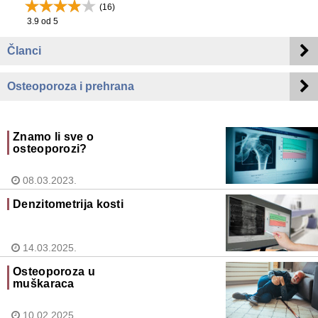
(
16
)
3.9
od 5
Članci
Osteoporoza i prehrana
Znamo li sve o
osteoporozi?
08.03.2023.
Denzitometrija kosti
14.03.2025.
Osteoporoza u
muškaraca
10.02.2025.