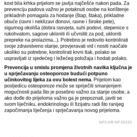
kost bila krhka prijelom se javlja najčešće nakon pada. Za
prevenciju padova važno je potaknuti osobe na korištenje
prikladnih pomagala za hodanje (štap, štaka), prikladne
obuće (ravni i neklizavi đonovi, ravne i široke pete),
sigurnog okoliša (dobra rasvjeta, suhi podovi, stepenice s
rukohvatom, sagove ukloniti ili učvrstiti za pod, ukloniti
prepreke na prolazima...). Potrebno je redovito kontrolirati
svoje zdravstveno stanje, provjeravati vid i nositi naočale
ukoliko su potrebne, kontrolirati krvni tlak, polako se
uspravljati iz sjedećeg i ležećeg položaja i hodati polako.
Prevencija u smislu promjena životnih navika ključna je
u sprječavanju osteoporoze budući potpuno
učinkovitog lijeka za ovu bolest nema
. Prijelom kao
posljedicu osteoporoze može se spriječiti smanjenjem
mogućnosti pada što je posebno važno za starije osobe, a
ako dođe do prijeloma važno ga je prepoznati, javiti se
svom liječniku, endokrinologu ili fizijatru radi što ranijeg
započimanja liječenja i sprječavanja novog prijeloma.
NPS-HR-NP-00193