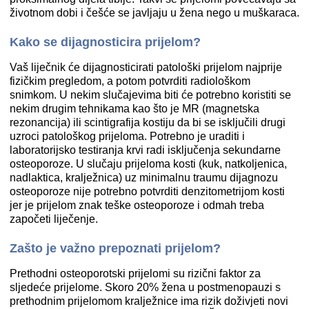
životnom dobi i češće se javljaju u žena nego u muškaraca.
Kako se dijagnosticira prijelom?
Vaš liječnik će dijagnosticirati patološki prijelom najprije
fizičkim pregledom, a potom potvrditi radiološkom
snimkom. U nekim slučajevima biti će potrebno koristiti se
nekim drugim tehnikama kao što je MR (magnetska
rezonancija) ili scintigrafija kostiju da bi se isključili drugi
uzroci patološkog prijeloma. Potrebno je uraditi i
laboratorijsko testiranja krvi radi isključenja sekundarne
osteoporoze. U slučaju prijeloma kosti (kuk, natkoljenica,
nadlaktica, kralježnica) uz minimalnu traumu dijagnozu
osteoporoze nije potrebno potvrditi denzitometrijom kosti
jer je prijelom znak teške osteoporoze i odmah treba
započeti liječenje.
Zašto je važno prepoznati prijelom?
Prethodni osteoporotski prijelomi su rizični faktor za
sljedeće prijelome. Skoro 20% žena u postmenopauzi s
prethodnim prijelomom kralježnice ima rizik doživjeti novi