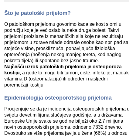
Što je patološki prijelom?
O patološkom prijelomu govorimo kada se kost slomi u
području koje je već oslabila neka druga bolest. Takvi
prijelomi proizlaze iz mehaničkih sila koje ne rezultiraju
prijelomom u zdrave mlade odrasle osobe kao npr. pad sa
stojeće visine, proskliznuća, ponavljajuća fiziološka
opterećenja (nošenja nekog manjeg tereta, kod naglog
pokreta tijela) ili spontano bez jasne traume.
Najčešći uzrok patoloških prijeloma je osteoporoza
kostiju
, a rjeđe to mogu biti tumori, ciste, infekcije, manjak
vitamina D (osteomalacija) ili određeni nasljedni
poremećaji kostiju.
Epidemiologija osteoporotskog prijeloma
Procjenjuje se da je incidencija osteoporotskih prijeloma u
svijetu devet milijuna slučajeva godišnje, a u državama
Europske Unije svake se godine bilježi oko 2,7 milijuna
novih osteoporotskih prijeloma, odnosno 7332 dnevno.
Dvostruko se više prijeloma javlja u žena (66%) u odnosu