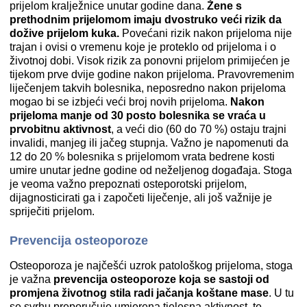
prijelom kralježnice unutar godine dana.
Žene s
prethodnim prijelomom imaju dvostruko veći rizik da
dožive prijelom kuka.
Povećani rizik nakon prijeloma nije
trajan i ovisi o vremenu koje je proteklo od prijeloma i o
životnoj dobi. Visok rizik za ponovni prijelom primijećen je
tijekom prve dvije godine nakon prijeloma. Pravovremenim
liječenjem takvih bolesnika, neposredno nakon prijeloma
mogao bi se izbjeći veći broj novih prijeloma.
Nakon
prijeloma manje od 30 posto bolesnika se vraća u
prvobitnu aktivnost
, a veći dio (60 do 70 %) ostaju trajni
invalidi, manjeg ili jačeg stupnja. Važno je napomenuti da
12 do 20 % bolesnika s prijelomom vrata bedrene kosti
umire unutar jedne godine od neželjenog događaja. Stoga
je veoma važno prepoznati osteporotski prijelom,
dijagnosticirati ga i započeti liječenje, ali još važnije je
spriječiti prijelom.
Prevencija osteoporoze
Osteoporoza je najčešći uzrok patološkog prijeloma, stoga
je važna
prevencija osteoporoze koja se sastoji od
promjena životnog stila radi jačanja koštane mase
. U tu
se svrhu preporučuje umjerena tjelesna aktivnost, te