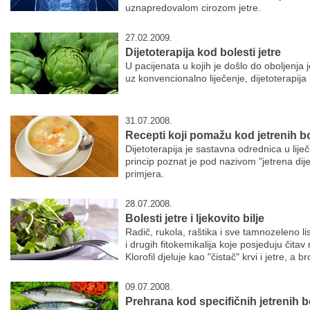
uznapredovalom cirozom jetre.
27.02.2009.
Dijetoterapija kod bolesti jetre
U pacijenata u kojih je došlo do oboljenja 
uz konvencionalno liječenje, dijetoterapija
31.07.2008.
Recepti koji pomažu kod jetrenih bo
Dijetoterapija je sastavna odrednica u liječ
princip poznat je pod nazivom "jetrena dije
primjera.
28.07.2008.
Bolesti jetre i ljekovito bilje
Radič, rukola, raštika i sve tamnozeleno li
i drugih fitokemikalija koje posjeduju čitav 
Klorofil djeluje kao "čistač" krvi i jetre, a br
09.07.2008.
Prehrana kod specifičnih jetrenih b