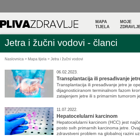
MAPA
MOJE
TIJELA
ZDRAVLJ
Jetra i žučni vodovi - članci
Naslovnica
>
Mapa tijela
>
Jetra i žučni vodovi
06.02.2023.
Transplantacija ili presađivanje jetr
Transplantacija ili presađivanje jetre je op
dijagnosticiranom terminalnom fazom kronič
zatajenjem jetre ili s primarnim tumorom jetr
11.07.2022.
Hepatocelularni karcinom
Hepatocelularni karcinom (HCC) jest najčešć
posto svih primarnih karcinoma jetre. Ovaj k
zdravstveni problem na globalnoj razini uz s