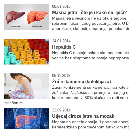
05.01.2016.
Masna jetra - što je i kako se liječi?
Masna jetra većinom ne uzrokuje tegobe i
rebrenim lukom zbog povećanja jetre. U bo
anoreksije, slabosti, umaranja, ponekad d
24.01.2014.
Hepatitis C
Hepatitis C nastaje nakon akutnog kontakta
većine bez simptoma te ostaje neprepozn
06.11.2012.
Žučni kamenci (kolelitijaza)
Žučni konkrementi su kamenčići različite v
žučnjaka. Najčešće su promjera manjeg od
konkremenata. U 80% slučajeva radi se o
miješanim ...
22.09.2011.
Utjecaj ciroze jetre na mozak
Hepatalna encefalopatija ili portalna encefa
karakteriziran poremećenom funkcijom mo