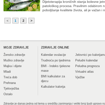
Dijetoterapija kroničnih stanja bolesne jetr
patološkog procesa. Pravilnim odabirom n
poboljšanje kvalitete života, ali je važan i 
<
1
2
>
MOJE ZDRAVLJE
ZDRAVLJE ONLINE
Žensko zdravlje
Kalendar ovulacije
Jelovnici po kalorijam
Muško zdravlje
Trudnoća po tjednima
Peludni kalendar
Majka i dijete
BMI - Indeks tjelesne
Peludna prognoza
mase
Mladi
Virtualni atlas
BMI kalkulator za
Treća dob
Vježbe
djecu
Prehrana
Kalkulator kalorija
Tjelovježba
Ostalo
Zdravlje je danas jedna od tema u središtu zanimanja i veliki broj ljudi upravo na