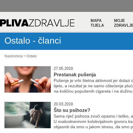
MAPA
MOJE
TIJELA
ZDRAVLJ
Ostalo - članci
Naslovnica
>
Ostalo
27.05.2019.
Prestanak pušenja
Pušenje je vrlo štetna aktivnost jer dolazi
tijelo, a rezultat je ne samo oštećenje plu
na količinu popušenih cigareta i na dužinu
20.03.2019.
Što su psihoze?
Sama riječ psihoza zvuči opasno i teško, a
U svakodnevnom kolokvijalnom govoru ka
objasniti da smo u jakom stresu, da smo pr