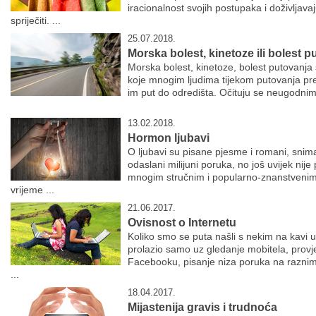
iracionalnost svojih postupaka i doživljav
spriječiti. ...
25.07.2018.
Morska bolest, kinetoze ili bolest p
Morska bolest, kinetoze, bolest putovanja s
koje mnogim ljudima tijekom putovanja pre
im put do odredišta. Očituju se neugodni
13.02.2018.
Hormon ljubavi
O ljubavi su pisane pjesme i romani, snima
odaslani milijuni poruka, no još uvijek nij
mnogim stručnim i popularno-znanstvenim
vrijeme ...
21.06.2017.
Ovisnost o Internetu
Koliko smo se puta našli s nekim na kavi u
prolazio samo uz gledanje mobitela, provj
Facebooku, pisanje niza poruka na raznim
...
18.04.2017.
Mijastenija gravis i trudnoća