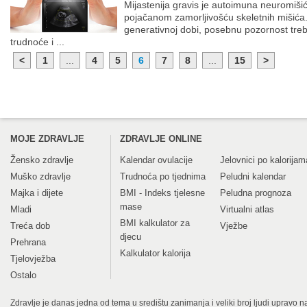
Mijastenija gravis je autoimuna neuromišić
pojačanom zamorljivošću skeletnih mišića.
generativnoj dobi, posebnu pozornost treba
trudnoće i ...
<
1
...
4
5
6
7
8
...
15
>
MOJE ZDRAVLJE
ZDRAVLJE ONLINE
Žensko zdravlje
Kalendar ovulacije
Jelovnici po kalorijam
Muško zdravlje
Trudnoća po tjednima
Peludni kalendar
Majka i dijete
BMI - Indeks tjelesne
Peludna prognoza
mase
Mladi
Virtualni atlas
BMI kalkulator za
Treća dob
Vježbe
djecu
Prehrana
Kalkulator kalorija
Tjelovježba
Ostalo
Zdravlje je danas jedna od tema u središtu zanimanja i veliki broj ljudi upravo na