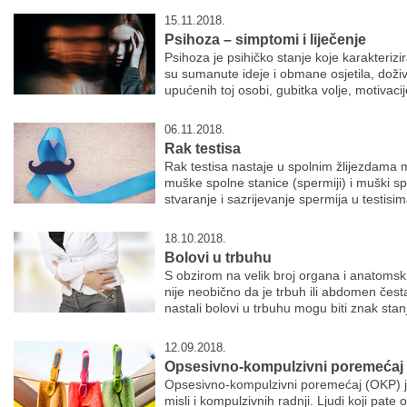
15.11.2018.
Psihoza – simptomi i liječenje
Psihoza je psihičko stanje koje karakteriz
su sumanute ideje i obmane osjetila, doživ
upućenih toj osobi, gubitka volje, motivacij
06.11.2018.
Rak testisa
Rak testisa nastaje u spolnim žlijezdama 
muške spolne stanice (spermiji) i muški sp
stvaranje i sazrijevanje spermija u testisi
18.10.2018.
Bolovi u trbuhu
S obzirom na velik broj organa i anatomsk
nije neobično da je trbuh ili abdomen čest
nastali bolovi u trbuhu mogu biti znak stan
12.09.2018.
Opsesivno-kompulzivni poremećaj
Opsesivno-kompulzivni poremećaj (OKP) j
misli i kompulzivnih radnji. Ljudi koji pa