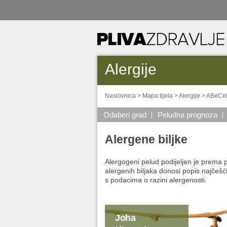
Alergije
Naslovnica
>
Mapa tijela
>
Alergije
>
ABeCeD
Odaberi grad
Peludna prognoza
Alergene biljke
Alergogeni pelud podijeljen je prema p
alergenih biljaka donosi popis najčešći
s podacima o razini alergenosti.
Joha