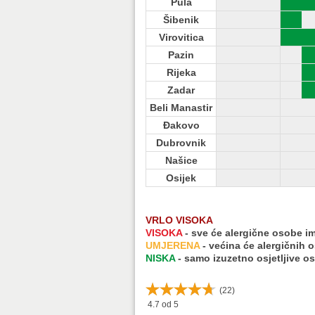
Pula
Pula
Šibenik
Šibenik
Virovitica
Virovitica
Pazin
Pazin
Rijeka
Rijeka
Zadar
Zadar
Beli Manastir
Beli Manastir
Đakovo
Đakovo
Dubrovnik
Dubrovnik
Našice
Našice
Osijek
Osijek
VRLO VISOKA
VISOKA
- sve će alergične osobe i
UMJERENA
- većina će alergičnih 
NISKA
- samo izuzetno osjetljive o
(
22
)
4.7
od 5