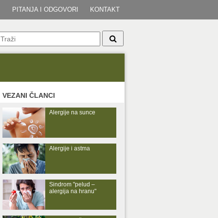
I
PITANJA I ODGOVORI
KONTAKT
VEZANI ČLANCI
Alergije na sunce
Alergije i astma
Sindrom "pelud –
alergija na hranu"