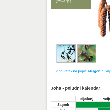
(
Alnus
sp.)
< povratak na popis
Alergenih bil
Joha - peludni kalendar
siječanj
velj
Zagreb
Zagreb