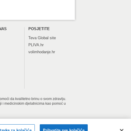
NAS
POSJETITE
Teva
Global site
PLIVA.hr
volimhodanje.hr
 pomoći da kvalitetno brinu o svom zdravlju.
iji i medicinskim djelatnicima kao pomoć u
2026 PLIVAzdravlje. Sva prava pridržana.
tavke za kolačiće
Prihvatite sve kolačiće