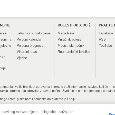
NLINE
BOLESTI OD A DO Ž
PRATITE 
acije
Jelovnici po kalorijama
Mapa tijela
Facebook
tjednima
Peludni kalendar
Priručnik bolesti
RSS
tjelesne
Peludna prognoza
Medicinski rječnik
YouTube
Virtualni atlas
Reumatološki leksikon
r za
Vježbe
orija
imanja i veliki broj ljudi upravo na Internetu traži informacije i savjete koji će im
dravlju i promicanju zdravlja i zdravog načina života te je namijenjen općoj populac
dloge i zato, pišite nam i pomozite da budemo još bolji!
 pravilnog rad web-mjesta, prilagodbe sadržaja te
Copyright © 2001-
tita privatnosti i kolačići
Kontakt obrazac
Pos