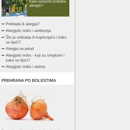
Kako spriječiti proljetne
alergije?
Prehlada ili alergija?
Alergijski rinitis i ambrozija
Što je urtikarija ili koprivnjača i kako
se liječi?
Alergija na pelud
Alergijski rinitis - koji su simptomi i
kako se liječi?
Alergijski rinitis i astma
PREHRANA PO BOLESTIMA
panj
kolovoz
rujan
listopad
studeni
pr