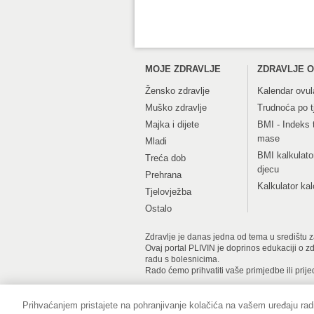
MOJE ZDRAVLJE
ZDRAVLJE O
Žensko zdravlje
Kalendar ovul
Muško zdravlje
Trudnoća po 
Majka i dijete
BMI - Indeks 
mase
Mladi
BMI kalkulato
Treća dob
djecu
Prehrana
Kalkulator kal
Tjelovježba
Ostalo
Zdravlje je danas jedna od tema u središtu zan
Ovaj portal PLIVIN je doprinos edukaciji o z
radu s bolesnicima.
Rado ćemo prihvatiti vaše primjedbe ili prije
Prihvaćanjem pristajete na pohranjivanje kolačića na vašem uređaju radi
Impressum
Pravne informacije
Zaš