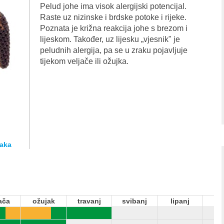
Pelud johe ima visok alergijski potencijal.
Raste uz nizinske i brdske potoke i rijeke.
Poznata je križna reakcija johe s brezom i
lijeskom. Također, uz lijesku „vjesnik" je
peludnih alergija, pa se u zraku pojavljuje
tijekom veljače ili ožujka.
jaka
ača
ožujak
travanj
svibanj
lipanj
sr