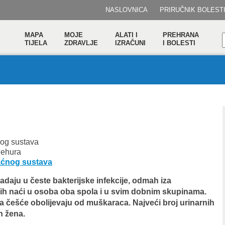
NASLOVNICA
PRIRUČNIK BOLEST
MAPA
MOJE
ALATI I
PREHRANA
TIJELA
ZDRAVLJE
IZRAČUNI
I BOLESTI
nog sustava
jehura
aćnog sustava
daju u česte bakterijske infekcije, odmah iza
 ih naći u osoba oba spola i u svim dobnim skupinama.
a češće obolijevaju od muškaraca. Najveći broj urinarnih
ih žena.