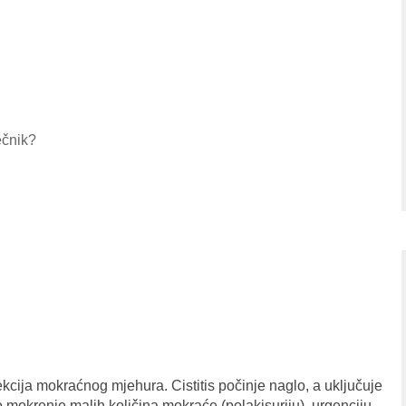
ečnik?
fekcija mokraćnog mjehura. Cistitis počinje naglo, a uključuje
o mokrenje malih količina mokraće (polakisuriju), urgenciju