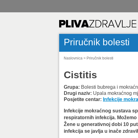
Priručnik bolesti
Naslovnica
>
Priručnik bolesti
Cistitis
Grupa:
Bolesti bubrega i mokrać
Drugi naziv:
Upala mokraćnog m
Posjetite centar:
Infekcije mokr
Infekcije mokraćnog sustava spa
respiratornih infekcija. Možemo
Žene u generativnoj dobi 10 put
infekcija se javlja u inače zdrav