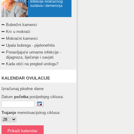
Infekcije mokraćnog
sustava i demencija
Bubrežni kamenci
Krv u mokraći
Mokraćni kamenci
Upala bubrega - pijelonefritis
Ponavljajuće urinarne infekcije -
dijagnoza, liječenje i savjeti
Kada otići na pregled urologu?
KALENDAR OVULACIJE
Izračunaj plodne dane
Datum
početka
posljednjeg ciklusa:
Trajanje
menstruacijskog ciklusa: