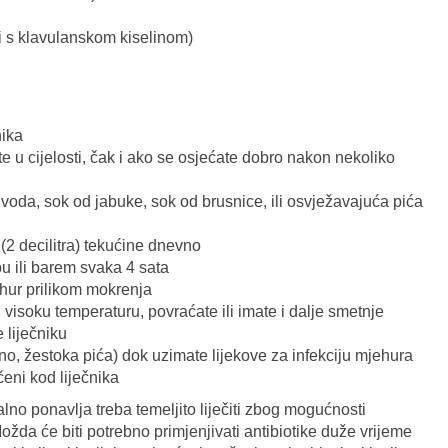
ji s klavulanskom kiselinom)
nika
te u cijelosti, čak i ako se osjećate dobro nakon nekoliko
 voda, sok od jabuke, sok od brusnice, ili osvježavajuća pića
 (2 decilitra) tekućine dnevno
u ili barem svaka 4 sata
ehur prilikom mokrenja
 visoku temperaturu, povraćate ili imate i dalje smetnje
 liječniku
no, žestoka pića) dok uzimate lijekove za infekciju mjehura
čeni kod liječnika
e stalno ponavlja treba temeljito liječiti zbog mogućnosti
 Možda će biti potrebno primjenjivati antibiotike duže vrijeme