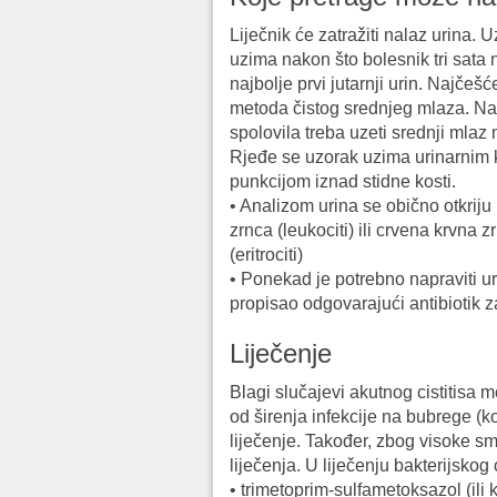
Liječnik će zatražiti nalaz urina. 
uzima nakon što bolesnik tri sata 
najbolje prvi jutarnji urin. Najčešće
metoda čistog srednjeg mlaza. Na
spolovila treba uzeti srednji mlaz
Rjeđe se uzorak uzima urinarnim k
punkcijom iznad stidne kosti.
• Analizom urina se obično otkriju 
zrnca (leukociti) ili crvena krvna z
(eritrociti)
• Ponekad je potrebno napraviti uri
propisao odgovarajući antibiotik z
Liječenje
Blagi slučajevi akutnog cistitisa 
od širenja infekcije na bubrege (k
liječenje. Također, zbog visoke smr
liječenja. U liječenju bakterijskog c
• trimetoprim-sulfametoksazol (ili 