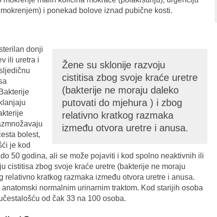
mokrenjem) i ponekad bolove iznad pubične kosti.
terilan donji
 ili uretra i
Žene su sklonije razvoju
osljedičnu
cistitisa zbog svoje kraće uretre
sa
(bakterije ne moraju daleko
Bakterije
putovati do mjehura ) i zbog
klanjaju
kterije
relativno kratkog razmaka
 razmnožavaju
između otvora uretre i anusa.
česta bolest,
ći je kod
do 50 godina, ali se može pojaviti i kod spolno neaktivnih ili
u cistitisa zbog svoje kraće uretre (bakterije ne moraju
g relativno kratkog razmaka između otvora uretre i anusa.
 s anatomski normalnim urinarnim traktom. Kod starijih osoba
, s učestalošću od čak 33 na 100 osoba.