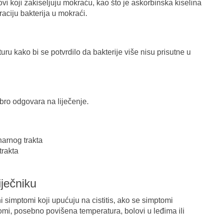
ovi koji zakiseljuju mokraću, kao što je askorbinska kiselina
aciju bakterija u mokraći.
uru kako bi se potvrdilo da bakterije više nisu prisutne u
obro odgovara na liječenje.
inarnog trakta
trakta
iječniku
ni simptomi koji upućuju na cistitis, ako se simptomi
omi, posebno povišena temperatura, bolovi u leđima ili