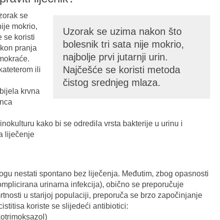
Uzorak se
nije mokrio,
Uzorak se uzima nakon što
 se koristi
bolesnik tri sata nije mokrio,
kon pranja
najbolje prvi jutarnji urin.
 mokraće.
Najčešće se koristi metoda
ateterom ili
čistog srednjeg mlaza.
bijela krvna
rnca
nokulturu kako bi se odredila vrsta bakterije u urinu i
a liječenje
mogu nestati spontano bez liječenja. Međutim, zbog opasnosti
omplicirana urinarna infekcija), obično se preporučuje
tnosti u starijoj populaciji, preporuča se brzo započinjanje
istitisa koriste se slijedeći antibiotici:
kotrimoksazol)