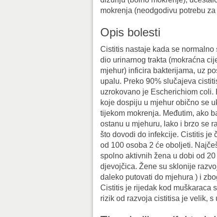
mokrenja (neodgodivu potrebu za 
Opis bolesti
Cistitis nastaje kada se normalno s
dio urinarnog trakta (mokraćna cijev
mjehur) inficira bakterijama, uz p
upalu. Preko 90% slučajeva cistiti
uzrokovano je Escherichiom coli. 
koje dospiju u mjehur obično se u
tijekom mokrenja. Međutim, ako ba
ostanu u mjehuru, lako i brzo se
što dovodi do infekcije. Cistitis je 
od 100 osoba 2 će oboljeti. Najčeš
spolno aktivnih žena u dobi od 20 
djevojčica. Žene su sklonije razvoj
daleko putovati do mjehura ) i zbo
Cistitis je rijedak kod muškaraca
rizik od razvoja cistitisa je velik