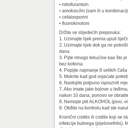
• nitrofurantoin
• amoksicilin (sam ili u kombinaci
• cefalosporini
• fluorokinoloni
Držite se slijedećih preporuka:
1. Uzimajte lijek prema uputi liječ
2. Uzimajte lijek dok ga ne potroši
dana
3. Pijte mnogo tekućine kao što je
bez kofeina
4. Popijte najmanje 8 velikih čaša
5. Mokrite kad god osjećate potreb
6. Nastojite potpuno isprazniti mj
7. Ako imate jake bolove u leđima,
nakon 10 dana, ponovo se obratite
8. Nemojte piti ALKOHOL (pivo, vi
9. Otiđite na kontrolu kad ste naru
Kronični cistitis ili cistitis koji s
infekcije bubrega (pijelonefritis).