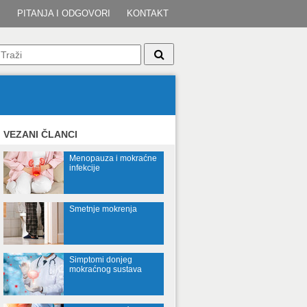
I
PITANJA I ODGOVORI
KONTAKT
VEZANI ČLANCI
Menopauza i mokraćne
infekcije
Smetnje mokrenja
Simptomi donjeg
mokraćnog sustava