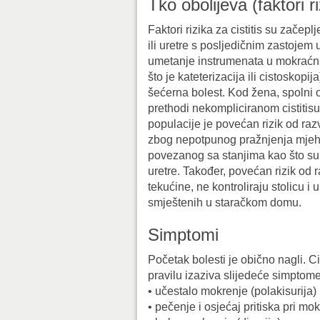
Tko obolijeva (faktori r
Faktori rizika za cistitis su začep
ili uretre s posljedičnim zastojem 
umetanje instrumenata u mokraćni 
što je kateterizacija ili cistoskopija
šećerna bolest. Kod žena, spolni
prethodi nekompliciranom cistitisu
populacije je povećan rizik od razv
zbog nepotpunog pražnjenja mje
povezanog sa stanjima kao što su b
uretre. Također, povećan rizik od 
tekućine, ne kontroliraju stolicu i 
smještenih u staračkom domu.
Simptomi
Početak bolesti je obično nagli. Cis
pravilu izaziva slijedeće simptome
• učestalo mokrenje (polakisurija)
• pečenje i osjećaj pritiska pri mo