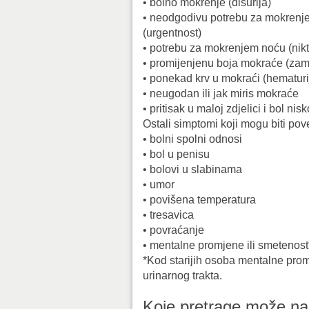
• bolno mokrenje (disurija)
• neodgodivu potrebu za mokrenj
(urgentnost)
• potrebu za mokrenjem noću (nikt
• promijenjenu boja mokraće (za
• ponekad krv u mokraći (hematuri
• neugodan ili jak miris mokraće
• pritisak u maloj zdjelici i bol nis
Ostali simptomi koji mogu biti po
• bolni spolni odnosi
• bol u penisu
• bolovi u slabinama
• umor
• povišena temperatura
• tresavica
• povraćanje
• mentalne promjene ili smetenost
*Kod starijih osoba mentalne prom
urinarnog trakta.
Koje pretrage može napr