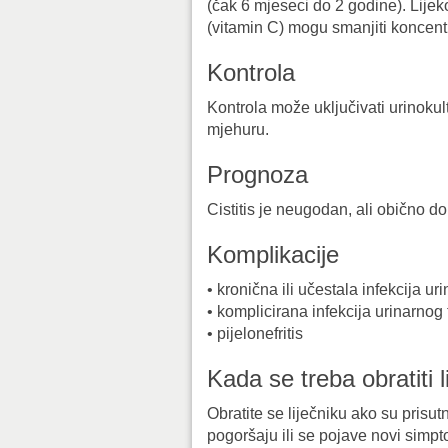
(čak 6 mjeseci do 2 godine). Lijek
(vitamin C) mogu smanjiti koncentr
Kontrola
Kontrola može uključivati urinokult
mjehuru.
Prognoza
Cistitis je neugodan, ali obično d
Komplikacije
• kronična ili učestala infekcija ur
• komplicirana infekcija urinarnog 
• pijelonefritis
Kada se treba obratiti l
Obratite se liječniku ako su prisut
pogoršaju ili se pojave novi simpt