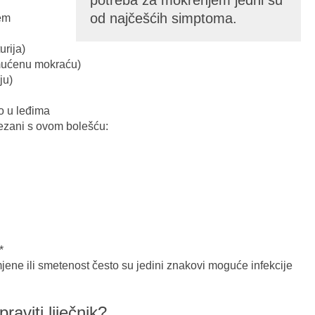
potreba za mokrenjem jedni su
od najčešćih simptoma.
em
urija)
mućenu mokraću)
ju)
ko u leđima
vezani s ovom bolešću:
*
jene ili smetenost često su jedini znakovi moguće infekcije
aviti liječnik?