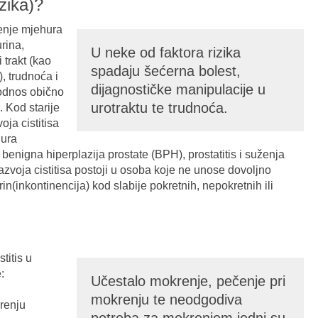
izika)?
ljenje mjehura
urina,
U neke od faktora rizika
trakt (kao
spadaju šećerna bolest,
), trudnoća i
dijagnostičke manipulacije u
 odnos obično
urotraktu te trudnoća.
. Kod starije
oja cistitisa
hura
enigna hiperplazija prostate (BPH), prostatitis i suženja
razvoja cistitisa postoji u osoba koje ne unose dovoljno
urin(inkontinencija) kod slabije pokretnih, nepokretnih ili
titis u
:
Učestalo mokrenje, pečenje pri
mokrenju te neodgodiva
krenju