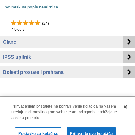
povratak na popis namirnica
(
24
)
4.9
od 5
Članci
IPSS upitnik
Bolesti prostate i prehrana
Prihvaćanjem pristajete na pohranjivanje kolačića na vašem
uređaju radi pravilnog rad web-mjesta, prilagodbe sadržaja te
Impressum
|
Pravne informacije
|
Zaštita privatnosti i kolačići
analizu prometa.
Copyright © 2001-2026 PLIVAzdravlje
Postavke za kolačiće
Prihvatite sve kolačiće
Sva prava pridržana.