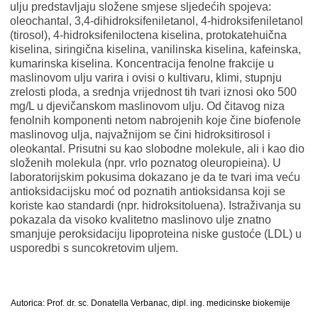
ulju predstavljaju složene smjese sljedećih spojeva:
oleochantal, 3,4-dihidroksifeniletanol, 4-hidroksifeniletanol
(tirosol), 4-hidroksifeniloctena kiselina, protokatehuična
kiselina, siringična kiselina, vanilinska kiselina, kafeinska,
kumarinska kiselina. Koncentracija fenolne frakcije u
maslinovom ulju varira i ovisi o kultivaru, klimi, stupnju
zrelosti ploda, a srednja vrijednost tih tvari iznosi oko 500
mg/L u djevičanskom maslinovom ulju. Od čitavog niza
fenolnih komponenti netom nabrojenih koje čine biofenole
maslinovog ulja, najvažnijom se čini hidroksitirosol i
oleokantal. Prisutni su kao slobodne molekule, ali i kao dio
složenih molekula (npr. vrlo poznatog oleuropieina). U
laboratorijskim pokusima dokazano je da te tvari ima veću
antioksidacijsku moć od poznatih antioksidansa koji se
koriste kao standardi (npr. hidroksitoluena). Istraživanja su
pokazala da visoko kvalitetno maslinovo ulje znatno
smanjuje peroksidaciju lipoproteina niske gustoće (LDL) u
usporedbi s suncokretovim uljem.
Autorica: Prof. dr. sc. Donatella Verbanac, dipl. ing. medicinske biokemije