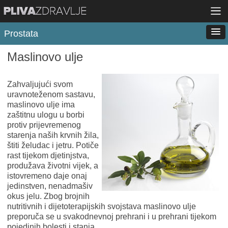
Prostata
Maslinovo ulje
Zahvaljujući svom
uravnoteženom sastavu,
maslinovo ulje ima
zaštitnu ulogu u borbi
protiv prijevremenog
starenja naših krvnih žila,
štiti želudac i jetru. Potiče
rast tijekom djetinjstva,
produžava životni vijek, a
istovremeno daje onaj
jedinstven, nenadmašiv
okus jelu. Zbog brojnih
nutritivnih i dijetoterapijskih svojstava maslinovo ulje
preporuča se u svakodnevnoj prehrani i u prehrani tijekom
pojedinih bolesti i stanja.