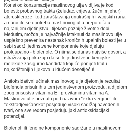
Korist od konzumacije maslinovog ulja vidljiva je kod
bolesti: probavnog trakta (želudac, crijeva, žučni mjehur);
ateroskleroze; kod zaraštavanja unutrašnjih i vanjskih rana,
a naročito se upotreba maslinovog ulja preporuča u
najranijem djetinjstvu i tijekom poznije životne dobi.
Međutim, možda je najvažnije istaknuti da maslinovo ulje
uspješno prevenira nastanak kroničnih upalnih bolesti jer u
sebi sadrži jedinstvene komponente koje djeluju
protuupalno - biofenole. O njima se danas najviše govori, a
istraživanja pokazuju da su te jedinstvene kemijske
molekule zasigurno kandidati koji će ponijeti titulu
najkorištenijih lijekova u idućem desetljeću!
Antioksidativni učinak maslinovog ulja djelom je rezultat
biofenola prisutnih u tom jedinstvenom proizvodu, a dijelom
zbog prisustva vitamina E i provitamina vitamina A.
Maslinovo ulje poznato pod nazivom "extra vergine" ili
"ekstradjevičansko" posjeduje visoki sadržaj navedenih
tvari, one sve redom posjeduju jaki antioksidacijski
potencijal.
Biofenoli ili fenolne komponente sadržane u maslinovom