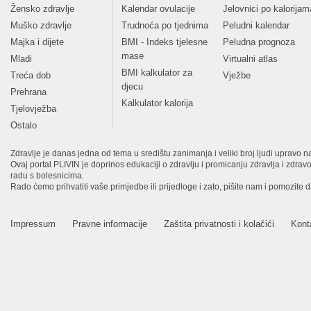
Žensko zdravlje
Kalendar ovulacije
Jelovnici po kalorijam
Muško zdravlje
Trudnoća po tjednima
Peludni kalendar
Majka i dijete
BMI - Indeks tjelesne
Peludna prognoza
mase
Mladi
Virtualni atlas
BMI kalkulator za
Treća dob
Vježbe
djecu
Prehrana
Kalkulator kalorija
Tjelovježba
Ostalo
Zdravlje je danas jedna od tema u središtu zanimanja i veliki broj ljudi upravo na
Ovaj portal PLIVIN je doprinos edukaciji o zdravlju i promicanju zdravlja i zdra
radu s bolesnicima.
Rado ćemo prihvatiti vaše primjedbe ili prijedloge i zato, pišite nam i pomozite 
Impressum
Pravne informacije
Zaštita privatnosti i kolačići
Kont