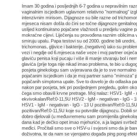
Imam 30 godina i posljednjih 6-7 godina u nepravilnim 
vaginalnim iscjedkom uglavnom relativno "normalnog" izgle
intenzivnim mirisom. Dijagnoze su bile razne od trichomo
mjeseca nisam došla do čini se točne dijagnoze genital
uslijed kontinuirano pojačane vlažnosti u predjelu vagine 
mokraćne cijevi. Liječenja su provođena raznim oblicima v
smiruju upalu. Papa testovi su od 2000. godine bili uredni, a
trichomonas, gljivice i bakterije..(negativni) iako su probl
vezi i negdje od 6.mjeseca naše veze i moj partner osjeća
glaviću penisa koji pucaju i više ili manje stvaraju bol i
glavića (prije toga nije nikad imao problema, te bio u dug
posjeta ginekologu sam uvjeravana da je to sve normalno
pojačanim iscjedkom i da je moj partner samo "mimoza" p
pojačanih simptoma upale. Sve to dovelo je do odlaska pa
nakon par posjeta, tek pri posljednjem pregledu, golim ok
čega smo obavili krvne pretrage. Moj nalaz: HSV1- IgM - 
ekvivokalan/Ref:0-11,5U HSV2 - IgM - negativan - IgG - 1
HSV1 - IgM - negativan - IgG - 13 U pozitivan/Ref:0-11,5U
pozitivan/Ref:0-11,5U koje su potvrdile dijagnozu. Dobili sm
dobro djelovali (u međuvremenu sam promijenila ginekolog
dana kad je dečko opet imao mjehuriće, a ja lagani svrbež 
međici. Pročitali smo sve o HSV-u i svjesni smo da je ba
doživotna, te da nam se vjerojatno događa ping pong efekt 