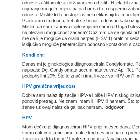
odnose zaštitom ili suzdržavanjem od istih. Htjela bih znati
najmanju moguću mjeru pa da bar na tren uspijemo zaboravi
odnosa. Mislite li da postoje još neki efikasniji tretmani li
Planiramo i trudnoću, trebali se brinuti, odnosno kako izbje
Mislim da sam zapravo cijelo vrijeme samo od toga bolovala
na otežanu mogućnost začeća? Obzirom da se genitalni 
me da li je moguće da oralni herpes (HSV 1) oralnim seksom
isključivo moguće penetracijom odnosno kontaktom s o
Kondilomi
Danas mi je ginekologica dijagnosticirala Condylomate. Po
napisala: Dg. Condylomata accuminata vulvae Apl. Tct. P
podophyllini 20% Što to znači i ima li veze sa HPV-om?
o
HPV granična vrijednost
Dobila sam nalaz tipizacije HPV-a i piše HPV niskog rizika
ponoviti pretragu. Ne znam imam li HPV ili nemam. Što to 
šanse uz ovaj nalaz da ga ipak nemam.
odgovor
HPV
Mom dečku je dijagnosticiran HPV prije mjesec dana. Der
samo dok ima kondilome, dakle kad nestanu nakon prema
zarazan, je li to točno? Imali smo odnose (analno i vagina