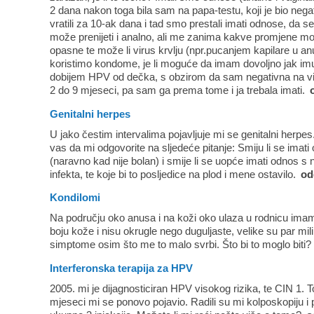
2 dana nakon toga bila sam na papa-testu, koji je bio ne
vratili za 10-ak dana i tad smo prestali imati odnose, da 
može prenijeti i analno, ali me zanima kakve promjene mo
opasne te može li virus krvlju (npr.pucanjem kapilare u a
koristimo kondome, je li moguće da imam dovoljno jak im
dobijem HPV od dečka, s obzirom da sam negativna na vi
2 do 9 mjeseci, pa sam ga prema tome i ja trebala imati.
Genitalni herpes
U jako čestim intervalima pojavljuje mi se genitalni herp
vas da mi odgovorite na sljedeće pitanje: Smiju li se imat
(naravno kad nije bolan) i smije li se uopće imati odnos 
infekta, te koje bi to posljedice na plod i mene ostavilo.
od
Kondilomi
Na području oko anusa i na koži oko ulaza u rodnicu imam 
boju kože i nisu okrugle nego duguljaste, velike su par 
simptome osim što me to malo svrbi. Što bi to moglo biti
Interferonska terapija za HPV
2005. mi je dijagnosticiran HPV visokog rizika, te CIN 1. To
mjeseci mi se ponovo pojavio. Radili su mi kolposkopiju i 