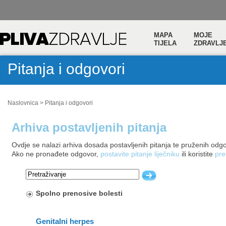
MAPA
MOJE
TIJELA
ZDRAVLJ
Pitanja i odgovori
Naslovnica
>
Pitanja i odgovori
Arhiva postavljenih pitanja
Ovdje se nalazi arhiva dosada postavljenih pitanja te pruženih odg
Ako ne pronađete odgovor,
postavite pitanje liječniku
ili koristite
pre
Spolno prenosive bolesti
Genitalni herpes