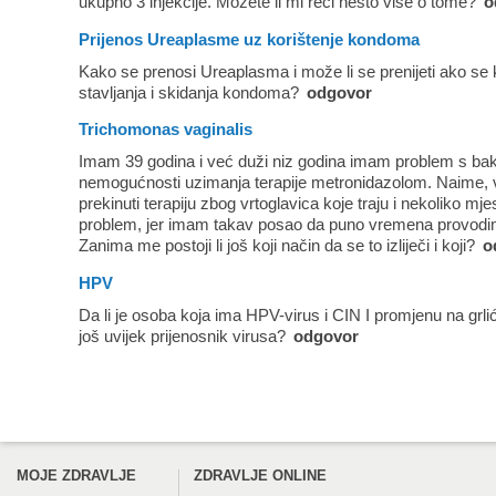
ukupno 3 injekcije. Možete li mi reći nešto više o tome?
o
Prijenos Ureaplasme uz korištenje kondoma
Kako se prenosi Ureaplasma i može li se prenijeti ako se
stavljanja i skidanja kondoma?
odgovor
Trichomonas vaginalis
Imam 39 godina i već duži niz godina imam problem s bak
nemogućnosti uzimanja terapije metronidazolom. Naime,
prekinuti terapiju zbog vrtoglavica koje traju i nekoliko mje
problem, jer imam takav posao da puno vremena provodim
Zanima me postoji li još koji način da se to izliječi i koji?
o
HPV
Da li je osoba koja ima HPV-virus i CIN I promjenu na grli
još uvijek prijenosnik virusa?
odgovor
MOJE ZDRAVLJE
ZDRAVLJE ONLINE