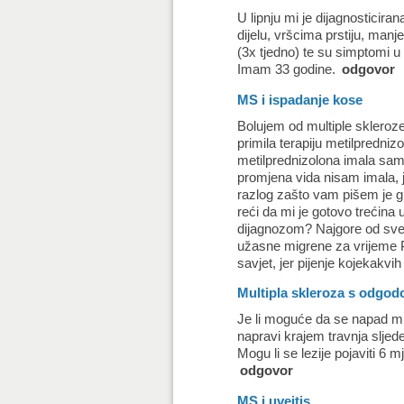
U lipnju mi je dijagnosticira
dijelu, vršcima prstiju, man
(3x tjedno) te su simptomi u
Imam 33 godine.
odgovor
MS i ispadanje kose
Bolujem od multiple skleroz
primila terapiju metilpredniz
metilprednizolona imala sam
promjena vida nisam imala, j
razlog zašto vam pišem je gu
reći da mi je gotovo trećina 
dijagnozom? Najgore od sveg
užasne migrene za vrijeme P
savjet, jer pijenje kojekakv
Multipla skleroza s odgo
Je li moguće da se napad mu
napravi krajem travnja slje
Mogu li se lezije pojaviti 6 
odgovor
MS i uveitis