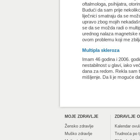
oftalmologa, psihijatra, otori
Budući da sam prije nekolik
liječnici smatraju da se mož
upravo zbog mojih nekadašnj
se da se možda radi o multipl
urednog nalaza magnetske rez
ovom problemu koji me zbil
Multipla skleroza
Imam 46 godina i 2006. godin
nestabilnost u glavi, iako ve
dana za redom. Rekla sam t
mišljenje. Da li je moguće d
MOJE ZDRAVLJE
ZDRAVLJE O
Žensko zdravlje
Kalendar ovul
Muško zdravlje
Trudnoća po 