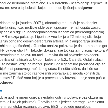
oguće neuronalne promjene. UZV karotida - nešto deblje stijenke uz
 me sve o toj bolesti i koje su metode liječenja.
odgovor
idnom polju (studeni 2007.), oftamolog me upućuje na doppler
tavlja dijagnozu multiple skleroze i upućuje me na hospitalizaciju.
iječenja s dg: Leucoencephalopathia ischemica (microangiopathia)
. MR mozga pokazuje hiperintezivne lezije u T2 mjernoj slici koje
žnjih odnosno desnih cerebralnih arterija. MR angiografija uredna.
nhimskog oštećenja. Genska analiza pokazala je da sam homozigot
R 677genotip T/T. Također dokazana je točkasta mutacija Faktora 
eterozigotom za ovu mutaciju - molim da mi pojasnite navedenu
etilsalicilna kiselina. Ukupni kolesterol 5.2., Ca 2.55. Ostali nalazi
 se nastale lezije na mozgu povući, da li genetska predispozicija za
zbježnost ponovnog moždanog udara ili nešto slično, da li će se
r me zanima što od raznovrsnih pripravaka bi mogla koristiti da
sustav? Pušač sam koji je u procesu odvikavanja - prije sam pušila
odgovor
ze
vije godine imam osjećaj nestabilnosti i vrtoglavice bez obzira na
eziteta, ali uvijek prisutne). Obavila sam sljedeće pretrage: kompletnu
ače, magnetsku rezonancu glave, EEG, preglede neurologa,