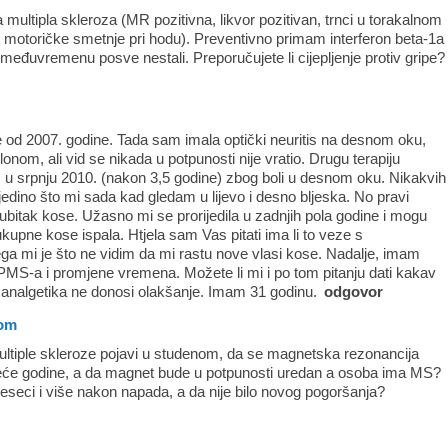
na multipla skleroza (MR pozitivna, likvor pozitivan, trnci u torakalnom
je motoričke smetnje pri hodu). Preventivno primam interferon beta-1a
 međuvremenu posve nestali. Preporučujete li cijepljenje protiv gripe?
e od 2007. godine. Tada sam imala optički neuritis na desnom oku,
olonom, ali vid se nikada u potpunosti nije vratio. Drugu terapiju
 u srpnju 2010. (nakon 3,5 godine) zbog boli u desnom oku. Nikakvih
edino što mi sada kad gledam u lijevo i desno bljeska. No pravi
bitak kose. Užasno mi se prorijedila u zadnjih pola godine i mogu
ukupne kose ispala. Htjela sam Vas pitati ima li to veze s
a mi je što ne vidim da mi rastu nove vlasi kose. Nadalje, imam
MS-a i promjene vremena. Možete li mi i po tom pitanju dati kakav
ih analgetika ne donosi olakšanje. Imam 31 godinu.
odgovor
dom
ltiple skleroze pojavi u studenom, da se magnetska rezonancija
deće godine, a da magnet bude u potpunosti uredan a osoba ima MS?
mjeseci i više nakon napada, a da nije bilo novog pogoršanja?