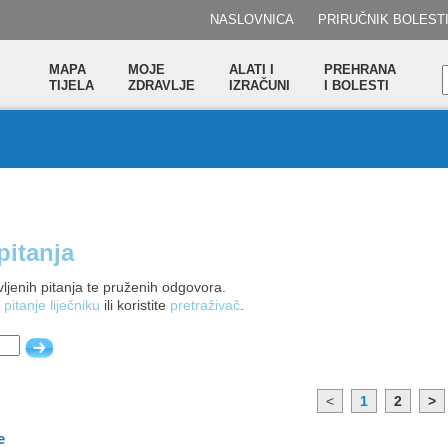
NASLOVNICA
PRIRUČNIK BOLEST
MAPA
MOJE
ALATI I
PREHRANA
TIJELA
ZDRAVLJE
IZRAČUNI
I BOLESTI
pitanja
ljenih pitanja te pruženih odgovora.
 pitanje liječniku
ili koristite
pretraživač
.
<
1
2
>
e