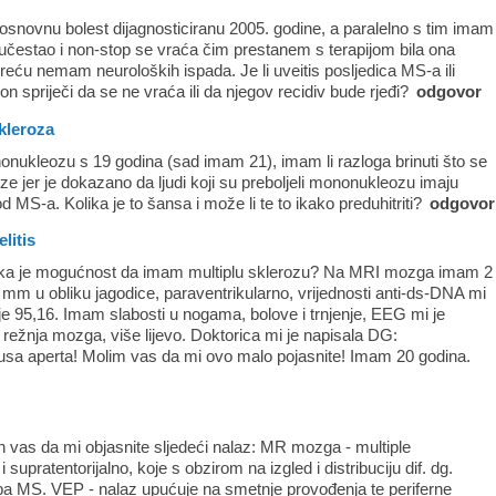
osnovnu bolest dijagnosticiranu 2005. godine, a paralelno s tim imam
rlo učestao i non-stop se vraća čim prestanem s terapijom bila ona
 sreću nemam neuroloških ispada. Je li uveitis posljedica MS-a ili
n spriječi da se ne vraća ili da njegov recidiv bude rjeđi?
odgovor
kleroza
nukleozu s 19 godina (sad imam 21), imam li razloga brinuti što se
oze jer je dokazano da ljudi koji su preboljeli mononukleozu imaju
d MS-a. Kolika je to šansa i može li te to ikako preduhitriti?
odgovor
litis
ika je mogućnost da imam multiplu sklerozu? Na MRI mozga imam 2
mm u obliku jagodice, paraventrikularno, vrijednosti anti-ds-DNA mi
e 95,16. Imam slabosti u nogama, bolove i trnjenje, EEG mi je
režnja mozga, više lijevo. Doktorica mi je napisala DG:
usa aperta! Molim vas da mi ovo malo pojasnite! Imam 20 godina.
h vas da mi objasnite sljedeći nalaz: MR mozga - multiple
 i supratentorijalno, koje s obzirom na izgled i distribuciju dif. dg.
tipa MS. VEP - nalaz upućuje na smetnje provođenja te periferne