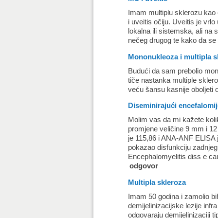
Imam multiplu sklerozu kao 
i uveitis očiju. Uveitis je v
lokalna ili sistemska, ali na
nečeg drugog te kako da se o
Mononukleoza i multipla s
Budući da sam prebolio mono
tiče nastanka multiple skler
veću šansu kasnije oboljeti o
Diseminirajući encefalomije
Molim vas da mi kažete kol
promjene veličine 9 mm i 12 
je 115,86 i ANA-ANF ELISA j
pokazao disfunkciju zadnjeg 
Encephalomyelitis diss e ca
odgovor
Multipla skleroza
Imam 50 godina i zamolio bi
demijelinizacijske lezije infra
odgovaraju demijelinizaciji 