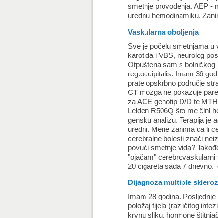
smetnje provođenja. AEP - m
urednu hemodinamiku. Zanima
Vaskularna oboljenja
Sve je počelu smetnjama u v
karotida i VBS, neurolog pos
Otpuštena sam s bolničkog l
reg.occipitalis. Imam 36 god
prate opskrbno područje stra
CT mozga ne pokazuje pare
za ACE genotip D/D te MTHF
Leiden R506Q što me čini h
gensku analizu. Terapija je ac
uredni. Mene zanima da li će
cerebralne bolesti znači nei
povući smetnje vida? Takođe
"ojačam" cerebrovaskularni 
20 cigareta sada 7 dnevno.
Dijagnoza multiple sklero
Imam 28 godina. Posljednje d
položaj tijela (različitog int
krvnu sliku, hormone štitnj