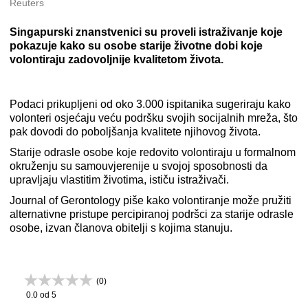
Reuters
Singapurski znanstvenici su proveli istraživanje koje
pokazuje kako su osobe starije životne dobi koje
volontiraju zadovoljnije kvalitetom života.
Podaci prikupljeni od oko 3.000 ispitanika sugeriraju kako
volonteri osjećaju veću podršku svojih socijalnih mreža, što
pak dovodi do poboljšanja kvalitete njihovog života.
Starije odrasle osobe koje redovito volontiraju u formalnom
okruženju su samouvjerenije u svojoj sposobnosti da
upravljaju vlastitim životima, ističu istraživači.
Journal of Gerontology piše kako volontiranje može pružiti
alternativne pristupe percipiranoj podršci za starije odrasle
osobe, izvan članova obitelji s kojima stanuju.
(
0
)
0.0
od 5