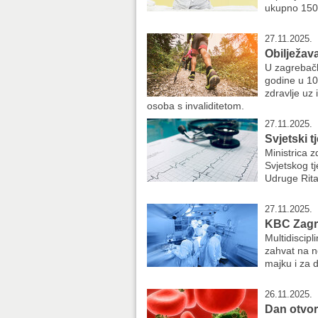
ukupno 150 
27.11.2025.
Obilježav
U zagrebač
godine u 10
zdravlje uz
osoba s invaliditetom.
27.11.2025.
Svjetski tj
Ministrica z
Svjetskog tj
Udruge Rita
27.11.2025.
KBC Zagre
Multidiscip
zahvat na no
majku i za d
26.11.2025.
Dan otvor