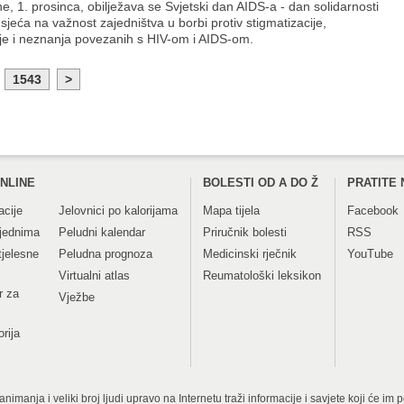
e, 1. prosinca, obilježava se Svjetski dan AIDS-a - dan solidarnosti
sjeća na važnost zajedništva u borbi protiv stigmatizacije,
ije i neznanja povezanih s HIV-om i AIDS-om.
1543
>
NLINE
BOLESTI OD A DO Ž
PRATITE 
acije
Jelovnici po kalorijama
Mapa tijela
Facebook
tjednima
Peludni kalendar
Priručnik bolesti
RSS
tjelesne
Peludna prognoza
Medicinski rječnik
YouTube
Virtualni atlas
Reumatološki leksikon
r za
Vježbe
orija
imanja i veliki broj ljudi upravo na Internetu traži informacije i savjete koji će im