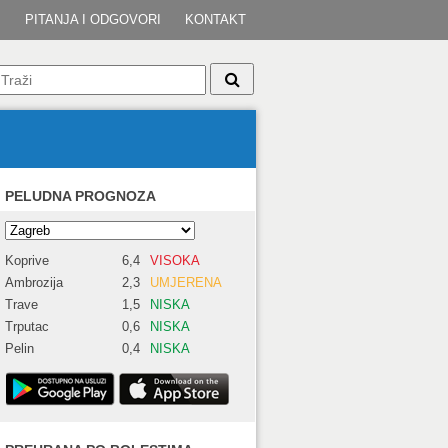
I
PITANJA I ODGOVORI
KONTAKT
PELUDNA PROGNOZA
Koprive
6,4
VISOKA
Ambrozija
2,3
UMJERENA
Trave
1,5
NISKA
Trputac
0,6
NISKA
Pelin
0,4
NISKA