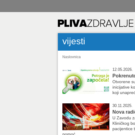
vijesti
Naslovnica
12.05.2026.
Pokrenuto
Otvorene su
inicijative 
koji unapređ
30.11.2025.
Nova radi
U Zavodu za
Kliničkog b
pacijentice
pomoć ...