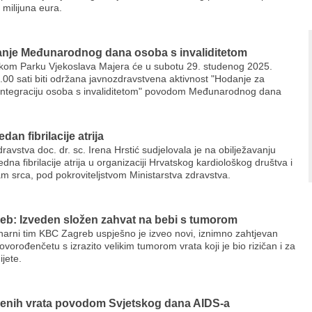
milijuna eura.
anje Međunarodnog dana osoba s invaliditetom
kom Parku Vjekoslava Majera će u subotu 29. studenog 2025.
.00 sati biti održana javnozdravstvena aktivnost "Hodanje za
 integraciju osoba s invaliditetom" povodom Međunarodnog dana
edan fibrilacije atrija
dravstva doc. dr. sc. Irena Hrstić sudjelovala je na obilježavanju
edna fibrilacije atrija u organizaciji Hrvatskog kardiološkog društva i
m srca, pod pokroviteljstvom Ministarstva zdravstva.
b: Izveden složen zahvat na bebi s tumorom
linarni tim KBC Zagreb uspješno je izveo novi, iznimno zahtjevan
vorođenčetu s izrazito velikim tumorom vrata koji je bio rizičan i za
ijete.
enih vrata povodom Svjetskog dana AIDS-a