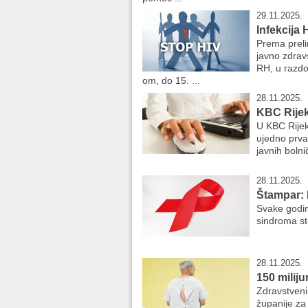
29.11.2025.
Infekcija
Prema prel
javno zdrav
RH, u razdo
om, do 15. ...
28.11.2025.
KBC Rijek
U KBC Rijek
ujedno prva 
javnih bolni
28.11.2025.
Štampar: 
Svake godin
sindroma st
28.11.2025.
150 milij
Zdravstveni
županije za