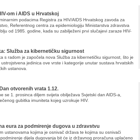
 HIV-om i AIDS u Hrvatskoj
iminarnim podacima Registra za HIV/AIDS Hrvatskog zavoda za
stvo, Referentnog centra za epidemiologiju Ministarstva zdravstva
blju od 1985. godine, kada su zabilježeni prvi slučajevi zaraze HIV-
a: Služba za kibernetičku sigurnost
a s radom je započela nova Služba za kibernetičku sigurnost, što je
ustrojstvena jedinica ove vrste i kategorije unutar sustava hrvatskih
čkih ustanova.
Dan otvorenih vrata 1.12.
e se 1. prosinca diljem svijeta obilježava Svjetski dan AIDS-a,
ečenog gubitka imuniteta kojeg uzrokuje HIV.
una eura za podmirenje dugova u zdravstvu
m ustanovama kojima je osnivač država te kojima su osnivači
 podmirenje dijela dugovanja bit će iz državnog proračuna uplaćeno