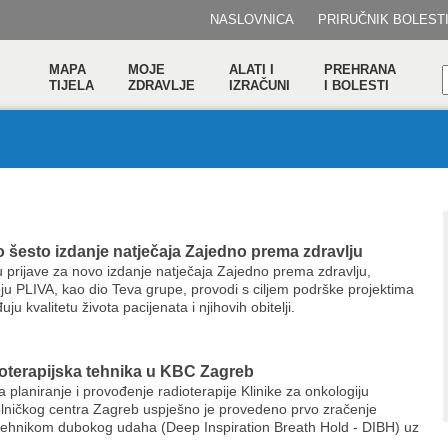
NASLOVNICA
PRIRUČNIK BOLEST
MAPA
MOJE
ALATI I
PREHRANA
TIJELA
ZDRAVLJE
IZRAČUNI
I BOLESTI
 šesto izdanje natječaja Zajedno prema zdravlju
 prijave za novo izdanje natječaja Zajedno prema zdravlju,
koju PLIVA, kao dio Teva grupe, provodi s ciljem podrške projektima
uju kvalitetu života pacijenata i njihovih obitelji.
oterapijska tehnika u KBC Zagreb
 planiranje i provođenje radioterapije Klinike za onkologiju
olničkog centra Zagreb uspješno je provedeno prvo zračenje
 tehnikom dubokog udaha (Deep Inspiration Breath Hold - DIBH) uz