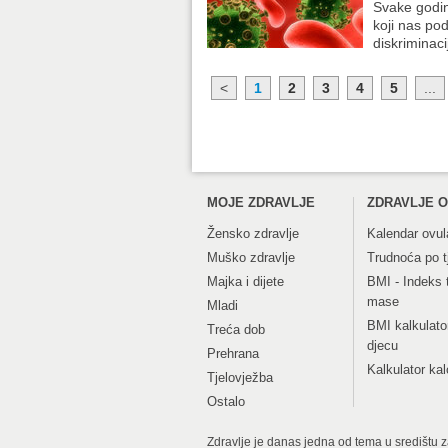
Svake godin
koji nas pod
diskriminac
<
1
2
3
4
5
...
MOJE ZDRAVLJE
ZDRAVLJE O
Žensko zdravlje
Kalendar ovul
Muško zdravlje
Trudnoća po 
Majka i dijete
BMI - Indeks 
mase
Mladi
BMI kalkulato
Treća dob
djecu
Prehrana
Kalkulator kal
Tjelovježba
Ostalo
Zdravlje je danas jedna od tema u središtu zan