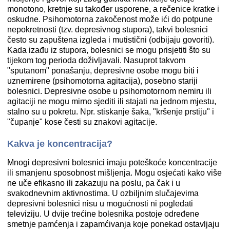
monotono, kretnje su također usporene, a rečenice kratke i
oskudne. Psihomotorna zakočenost može ići do potpune
nepokretnosti (tzv. depresivnog stupora), takvi bolesnici
često su zapuštena izgleda i mutistični (odbijaju govoriti).
Kada izađu iz stupora, bolesnici se mogu prisjetiti što su
tijekom tog perioda doživljavali. Nasuprot takvom
"sputanom" ponašanju, depresivne osobe mogu biti i
uznemirene (psihomotorna agitacija), posebno stariji
bolesnici. Depresivne osobe u psihomotornom nemiru ili
agitaciji ne mogu mirno sjediti ili stajati na jednom mjestu,
stalno su u pokretu. Npr. stiskanje šaka, "kršenje prstiju" i
"čupanje" kose česti su znakovi agitacije.
Kakva je koncentracija?
Mnogi depresivni bolesnici imaju poteškoće koncentracije
ili smanjenu sposobnost mišljenja. Mogu osjećati kako više
ne uče efikasno ili zakazuju na poslu, pa čak i u
svakodnevnim aktivnostima. U ozbiljnim slučajevima
depresivni bolesnici nisu u mogućnosti ni pogledati
televiziju. U dvije trećine bolesnika postoje određene
smetnje pamćenja i zapamćivanja koje ponekad ostavljaju