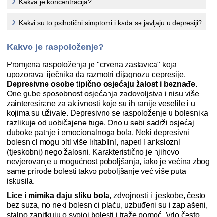
Kakva je koncentracija?
Kakvi su to psihotični simptomi i kada se javljaju u depresiji?
Kakvo je raspoloženje?
Promjena raspoloženja je "crvena zastavica" koja
upozorava liječnika da razmotri dijagnozu depresije.
Depresivne osobe tipično osjećaju žalost i beznađe.
One gube sposobnost osjećanja zadovoljstva i nisu više
zainteresirane za aktivnosti koje su ih ranije veselile i u
kojima su uživale. Depresivno se raspoloženje u bolesnika
razlikuje od uobičajene tuge. Ono u sebi sadrži osjećaj
duboke patnje i emocionalnoga bola. Neki depresivni
bolesnici mogu biti više iritabilni, napeti i anksiozni
(tjeskobni) nego žalosni. Karakteristično je njihovo
nevjerovanje u mogućnost poboljšanja, iako je većina zbog
same prirode bolesti takvo poboljšanje već više puta
iskusila.
Lice i mimika daju sliku bola
, zdvojnosti i tjeskobe, često
bez suza, no neki bolesnici plaču, uzbuđeni su i zaplašeni,
stalno zapitkuju o svojoj bolesti i traže pomoć. Vrlo često