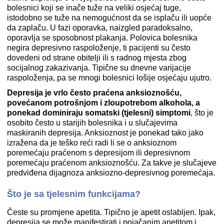
bolesnici koji se inače tuže na veliki osjećaj tuge,
istodobno se tuže na nemogućnost da se isplaču ili uopće
da zaplaču. U fazi oporavka, naizgled paradoksalno,
oporavlja se sposobnost plakanja. Polovica bolesnika
negira depresivno raspoloženje, ti pacijenti su često
dovedeni od strane obitelji ili s radnog mjesta zbog
socijalnog zakazivanja. Tipične su dnevne varijacije
raspoloženja, pa se mnogi bolesnici lošije osjećaju ujutro.
Depresija je vrlo često praćena anksioznošću
,
povećanom potrošnjom i zloupotrebom alkohola, a
ponekad dominiraju somatski (tjelesni) simptomi
, što je
osobito često u starijih bolesnika i u slučajevima
maskiranih depresija. Anksioznost je ponekad tako jako
izražena da je teško reći radi li se o anksioznom
poremećaju praćenom s depresijom ili depresivnom
poremećaju praćenom anksioznošću. Za takve je slučajeve
predviđena dijagnoza anksiozno-depresivnog poremećaja.
Što je sa tjelesnim funkcijama?
Česte su promjene apetita. Tipično je apetit oslabljen. Ipak,
depresija se može manifestirati i pojačanim apetitom i