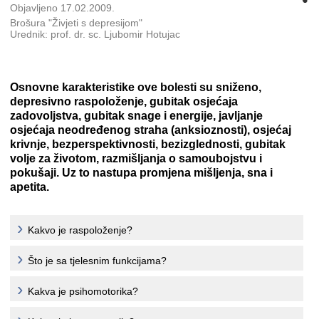
Objavljeno 17.02.2009.
Brošura "Živjeti s depresijom"
Urednik: prof. dr. sc. Ljubomir Hotujac
Osnovne karakteristike ove bolesti su sniženo,
depresivno raspoloženje, gubitak osjećaja
zadovoljstva, gubitak snage i energije, javljanje
osjećaja neodređenog straha (anksioznosti), osjećaj
krivnje, bezperspektivnosti, bezizglednosti, gubitak
volje za životom, razmišljanja o samoubojstvu i
pokušaji. Uz to nastupa promjena mišljenja, sna i
apetita.
Kakvo je raspoloženje?
Što je sa tjelesnim funkcijama?
Kakva je psihomotorika?