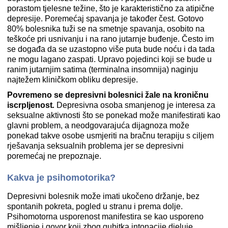
porastom tjelesne težine, što je karakteristično za atipične
depresije. Poremećaj spavanja je također čest. Gotovo
80% bolesnika tuži se na smetnje spavanja, osobito na
teškoće pri usnivanju i na rano jutarnje buđenje. Često im
se događa da se uzastopno više puta bude noću i da tada
ne mogu lagano zaspati. Upravo pojedinci koji se bude u
ranim jutarnjim satima (terminalna insomnija) naginju
najtežem kliničkom obliku depresije.
Povremeno se depresivni bolesnici žale na kroničnu
iscrpljenost
.
Depresivna osoba smanjenog je interesa za
seksualne aktivnosti što se ponekad može manifestirati kao
glavni problem, a neodgovarajuća dijagnoza može
ponekad takve osobe usmjeriti na bračnu terapiju s ciljem
rješavanja seksualnih problema jer se depresivni
poremećaj ne prepoznaje.
Kakva je psihomotorika?
Depresivni bolesnik može imati ukočeno držanje, bez
spontanih pokreta, pogled u stranu i prema dolje.
Psihomotorna usporenost manifestira se kao usporeno
mišljenje i govor koji zbog gubitka intonacije djeluje