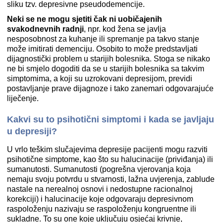
sliku tzv. depresivne pseudodemencije.
Neki se ne mogu sjetiti čak ni uobičajenih
svakodnevnih radnji
, npr. kod žena se javlja
nesposobnost za kuhanje ili spremanje pa takvo stanje
može imitirati demenciju. Osobito to može predstavljati
dijagnostički problem u starijih bolesnika. Stoga se nikako
ne bi smjelo dogoditi da se u starijih bolesnika sa takvim
simptomima, a koji su uzrokovani depresijom, previdi
postavljanje prave dijagnoze i tako zanemari odgovarajuće
liječenje.
Kakvi su to psihotični simptomi i kada se javljaju
u depresiji?
U vrlo teškim slučajevima depresije pacijenti mogu razviti
psihotične simptome, kao što su halucinacije (priviđanja) ili
sumanutosti. Sumanutosti (pogrešna vjerovanja koja
nemaju svoju potvrdu u stvarnosti, lažna uvjerenja, zablude
nastale na nerealnoj osnovi i nedostupne racionalnoj
korekciji) i halucinacije koje odgovaraju depresivnom
raspoloženju nazivaju se raspoloženju kongruentne ili
sukladne. To su one koje uključuju osjećaj krivnje,