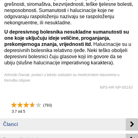
grešnosti, siromaštva, bezvrijednosti, teške tjelesne bolesti,
nesposobnosti. Sumanutosti i halucinacije koje ne
odgovaraju raspoloženju nazivaju se raspoloženju
nekongruentne, ili nesukladne.
U depresivnog bolesnika nesukladne sumanutosti su
one koje uključuju ideje veličine, proganjanja,
prekomjernoga znanja, vrijednosti itd.
Halucinacije su u
depresivnih bolesnika relativno rjeđe. Neki teško oboljeli
depresivni bolesnici čuju glasove koji im govore da se
ubiju (slušne halucinacije imperativnog karaktera).
Arhivski članak, podaci u tekstu sukladni su medicinskim stavovima u
trenutku objave.
NPS-HR-NP-00193
(
793
)
3.7
od 5
Članci