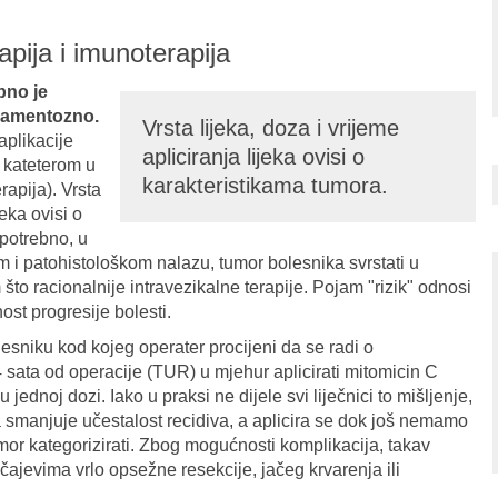
pija i imunoterapija
bno je
ikamentozno.
Vrsta lijeka, doza i vrijeme
aplikacije
apliciranja lijeka ovisi o
a kateterom u
karakteristikama tumora.
rapija). Vrsta
jeka ovisi o
 potrebno, u
m i patohistološkom nalazu, tumor bolesnika svrstati u
 što racionalnije intravezikalne terapije. Pojam "rizik" odnosi
ost progresije bolesti.
sniku kod kojeg operater procijeni da se radi o
sata od operacije (TUR) u mjehur aplicirati mitomicin C
 jednoj dozi. Iako u praksi ne dijele svi liječnici to mišljenje,
a smanjuje učestalost recidiva, a aplicira se dok još nemamo
or kategorizirati. Zbog mogućnosti komplikacija, takav
jevima vrlo opsežne resekcije, jačeg krvarenja ili