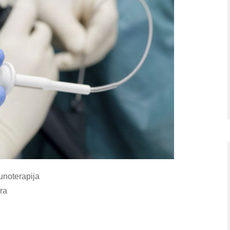
unoterapija
ora