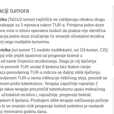
aciji tumora
zika
(TaG1/2-tumor) najčešće ne zahtijevaju nikakvu drugu
istoskopije za 3 mjeseca nakon TUR-a. Primjena jedne doze
va ovisi o izboru operatera budući da praksa nije identična
cija jedne doze značajnije će smanjiti učestalost recidiva
im) nego multiplim tumorima.
rizika
(svi tumori T1 osobito multifokalni, svi G3-tumori, CIS)
oj više prijeti opasnost od progresije bolesti u
 od same činjenice recidiviranja. Stoga je cilj liječenja
bno ponoviti TUR unutar 6 tjedana bez ikakve ranije
aza ponovljenog TUR-a indicira se daljnji oblik liječenja.
novljenom TUR-u nema infiltracije mišićnog sloja, provodi se
ivom protiv tuberkuloze. Terapija započinje najranije 2
 je takve terapije prouzročiti tuberkuloznu upalu mokraćnog
čestalost recidiva i, najvažnije, progresije bolesti.
ekom 6 tjedana. Produljeni oblik terapije održavanja počinje
a bi se smanjio rizik progresije bolesti potrebno je nastaviti
kroz minimalno godinu dana.