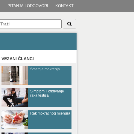
I
PITANJA I ODGOVORI
KONTAKT
VEZANI ČLANCI
Smetnje mokrenja
Simptomi i otkrivanje
raka testisa
Rak mokraćnog mjehura