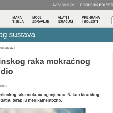
NASLOVNICA
PRIRUČNIK BOLEST
MAPA
MOJE
ALATI I
PREHRANA
TIJELA
ZDRAVLJE
IZRAČUNI
I BOLESTI
og sustava
nog sustava
šinskog raka mokraćnog
 dio
urolog
ovršinskog raka mokraćnog mjehura. Nakon kirurškog
dodatnu terapiju medikamentozno.