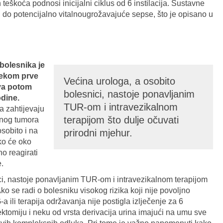
teškoća podnosi inicijalni ciklus od 6 instilacija. Sustavne
 do potencijalno vitalnougrožavajuće sepse, što je opisano u
bolesnika je
jekom prve
Većina urologa, a osobito
iva potom
bolesnici, nastoje ponavljanim
odine.
TUR-om i intravezikalnom
a zahtijevaju
terapijom što dulje očuvati
vnog tumora
osobito i na
prirodni mjehur.
ako će oko
o reagirati
.
ci, nastoje ponavljanim TUR-om i intravezikalnom terapijom
Ako se radi o bolesniku visokog rizika koji nije povoljno
 ili terapija održavanja nije postigla izlječenje za 6
tektomiju i neku od vrsta derivacija urina imajući na umu sve