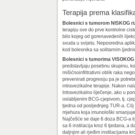
Terapija prema klasifik
Bolesnici s tumorom NISKOG ri
terapiju sve do prve kontrolne c
bilo kojeg od gorenavedenih lijeko
svuda u svijetu. Neposredna aplika
kod bolesnika sa solitarnim (jedn
Bolesnici s tumorima VISOKOG 
predstavljaju posebnu skupinu, koj
mišićnoinfiltrativni oblik raka nego
prevenirati progresiju pa je potre
intravezikalne terapije. Nakon nal
Intravezikalno liječenje, ako u po
oslabljenim BCG-cjepivom, tj. cjep
tjedna od posljednjeg TUR-a. Cilj
mjehura koja imunološki smanjuje u
Najčešće se daje 6 doza BCG-a tij
sa 6 instilacija kroz 6 tjedana, a d
daljnjim ali rjeđim instilacijama 