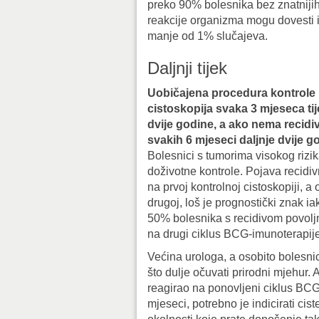
preko 90% bolesnika bez znatnijih 
reakcije organizma mogu dovesti i
manje od 1% slučajeva.
Daljnji tijek
Uobičajena procedura kontrole 
cistoskopija svaka 3 mjeseca ti
dvije godine, a ako nema recid
svakih 6 mjeseci daljnje dvije g
Bolesnici s tumorima visokog rizik
doživotne kontrole. Pojava recidi
na prvoj kontrolnoj cistoskopiji, a 
drugoj, loš je prognostički znak i
50% bolesnika s recidivom povoljn
na drugi ciklus BCG-imunoterapije
Većina urologa, a osobito bolesni
što dulje očuvati prirodni mjehur. 
reagirao na ponovljeni ciklus BCG-a
mjeseci, potrebno je indicirati cis