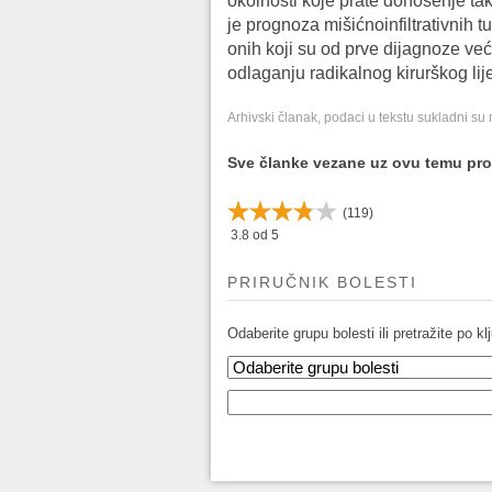
okolnosti koje prate donošenje t
je prognoza mišićnoinfiltrativnih 
onih koji su od prve dijagnoze već
odlaganju radikalnog kirurškog lij
Arhivski članak, podaci u tekstu sukladni su
Sve članke vezane uz ovu temu pr
(
119
)
3.8
od 5
PRIRUČNIK BOLESTI
Odaberite grupu bolesti ili pretražite po klj