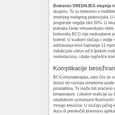
Bolesnici
SREDNJEG
stupnja r
skupinu. To su bolesnici s multifo
srednjeg malignog potencijala. U o
progresije negdje oko 50%. U sku
jednako često intravezikalni oblik
bolesnika BCG nije nedvojbeno po
bolesti. U svakom slučaju i ovdje
održavanja kroz najmanje 12 mjese
indukcijski ciklus od 6 tjednih ins
nedostacima, i dalje najčešće kori
Komplikacije besežiran
BCG-imunoterapija, iako čini se na
dolazi do razvoja simptoma upale m
prostatitisa. To može biti praćeno 
temperature. Lokalne reakcije su č
istodobnim uzimanjem fluoriranih 
mnogo tekućine. U slučaju jačeg kr
dozu ili preskočiti planiranu aplik