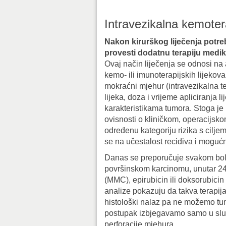
Intravezikalna kemotera
Nakon kirurškog liječenja potre
provesti dodatnu terapiju med
Ovaj način liječenja se odnosi na 
kemo- ili imunoterapijskih lijekov
mokraćni mjehur (intravezikalna te
lijeka, doza i vrijeme apliciranja li
karakteristikama tumora. Stoga je
ovisnosti o kliničkom, operacijsko
određenu kategoriju rizika s ciljem
se na učestalost recidiva i mogućn
Danas se preporučuje svakom bole
površinskom karcinomu, unutar 24 
(MMC), epirubicin ili doksorubicin u
analize pokazuju da takva terapij
histološki nalaz pa ne možemo tum
postupak izbjegavamo samo u sluča
perforacije mjehura.