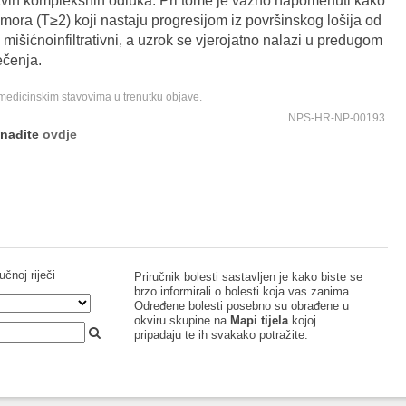
akvih kompleksnih odluka. Pri tome je važno napomenuti kako
tumora (T≥2) koji nastaju progresijom iz površinskog lošija od
 mišićnoinfiltrativni, a uzrok se vjerojatno nalazi u predugom
ečenja.
 medicinskim stavovima u trenutku objave.
NPS-HR-NP-00193
onađite
ovdje
učnoj riječi
Priručnik bolesti sastavljen je kako biste se
brzo informirali o bolesti koja vas zanima.
Određene bolesti posebno su obrađene u
okviru skupine na
Mapi tijela
kojoj
pripadaju te ih svakako potražite.