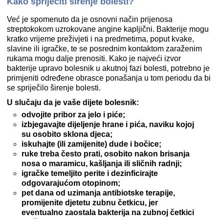
Kako spriječiti širenje bolesti?
Već je spomenuto da je osnovni način prijenosa
streptokokom uzrokovane angine kapljični. Bakterije mogu
kratko vrijeme preživjeti i na predmetima, poput kvake,
slavine ili igračke, te se posrednim kontaktom zaraženim
rukama mogu dalje prenositi. Kako je najveći izvor
bakterije upravo bolesnik u akutnoj fazi bolesti, potrebno je
primjeniti određene obrasce ponašanja u tom periodu da bi
se spriječilo širenje bolesti.
U slučaju da je vaše dijete bolesnik:
odvojite pribor za jelo i piće;
izbjegavajte dijeljenje hrane i pića, naviku kojoj
su osobito sklona djeca;
iskuhajte (ili zamijenite) dude i bočice;
ruke treba često prati, osobito nakon brisanja
nosa o maramicu, kašljanja ili sličnih radnji;
igračke temeljito perite i dezinficirajte
odgovarajućom otopinom;
pet dana od uzimanja antibiotske terapije,
promijenite djetetu zubnu četkicu, jer
eventualno zaostala bakterija na zubnoj četkici