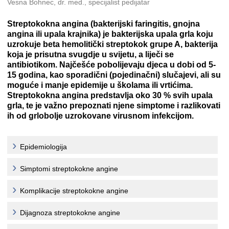
Vesna Bohnec, dr. med., specijalist pedijatar
Streptokokna angina (bakterijski faringitis, gnojna
angina ili upala krajnika) je bakterijska upala grla koju
uzrokuje beta hemolitički streptokok grupe A, bakterija
koja je prisutna svugdje u svijetu, a liječi se
antibiotikom. Najčešće pobolijevaju djeca u dobi od 5-
15 godina, kao sporadični (pojedinačni) slučajevi, ali su
moguće i manje epidemije u školama ili vrtićima.
Streptokokna angina predstavlja oko 30 % svih upala
grla, te je važno prepoznati njene simptome i razlikovati
ih od grlobolje uzrokovane virusnom infekcijom.
Epidemiologija
Simptomi streptokokne angine
Komplikacije streptokokne angine
Dijagnoza streptokokne angine