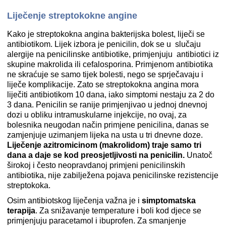
Liječenje streptokokne angine
Kako je streptokokna angina bakterijska bolest, liječi se
antibiotikom. Lijek izbora je penicilin, dok se u slučaju
alergije na penicilinske antibiotike, primjenjuju antibiotici iz
skupine makrolida ili cefalosporina. Primjenom antibiotika
ne skraćuje se samo tijek bolesti, nego se sprječavaju i
liječe komplikacije. Zato se streptokokna angina mora
liječiti antibiotikom 10 dana, iako simptomi nestaju za 2 do
3 dana. Penicilin se ranije primjenjivao u jednoj dnevnoj
dozi u obliku intramuskularne injekcije, no ovaj, za
bolesnika neugodan način primjene penicilina, danas se
zamjenjuje uzimanjem lijeka na usta u tri dnevne doze.
Liječenje azitromicinom (makrolidom) traje samo tri
dana a daje se kod preosjetljivosti na penicilin
.
Unatoč
širokoj i često neopravdanoj primjeni penicilinskih
antibiotika, nije zabilježena pojava penicilinske rezistencije
streptokoka.
Osim antibiotskog liječenja važna je i
simptomatska
terapija
. Za snižavanje temperature i boli kod djece se
primjenjuju paracetamol i ibuprofen. Za smanjenje