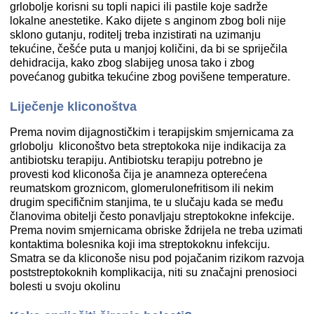
grlobolje korisni su topli napici ili pastile koje sadrže
lokalne anestetike. Kako dijete s anginom zbog boli nije
sklono gutanju, roditelj treba inzistirati na uzimanju
tekućine, češće puta u manjoj količini, da bi se spriječila
dehidracija, kako zbog slabijeg unosa tako i zbog
povećanog gubitka tekućine zbog povišene temperature.
Liječenje kliconoštva
Prema novim dijagnostičkim i terapijskim smjernicama za
grlobolju kliconoštvo beta streptokoka nije indikacija za
antibiotsku terapiju. Antibiotsku terapiju potrebno je
provesti kod kliconoša čija je anamneza opterećena
reumatskom groznicom, glomerulonefritisom ili nekim
drugim specifičnim stanjima, te u slučaju kada se među
članovima obitelji često ponavljaju streptokokne infekcije.
Prema novim smjernicama obriske ždrijela ne treba uzimati
kontaktima bolesnika koji ima streptokoknu infekciju.
Smatra se da kliconoše nisu pod pojačanim rizikom razvoja
poststreptokoknih komplikacija, niti su značajni prenosioci
bolesti u svoju okolinu