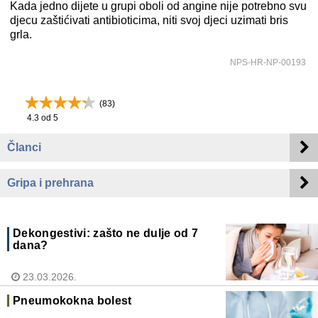
Kada jedno dijete u grupi oboli od angine nije potrebno svu
djecu zaštićivati antibioticima, niti svoj djeci uzimati bris
grla.
NPS-HR-NP-00193
(
83
)
4.3
od 5
Članci
Gripa i prehrana
Dekongestivi: zašto ne dulje od 7
dana?
23.03.2026.
Pneumokokna bolest