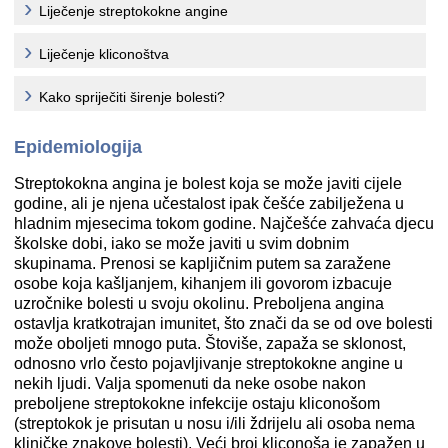
Liječenje streptokokne angine
Liječenje kliconoštva
Kako spriječiti širenje bolesti?
Epidemiologija
Streptokokna angina je bolest koja se može javiti cijele
godine, ali je njena učestalost ipak češće zabilježena u
hladnim mjesecima tokom godine. Najčešće zahvaća djecu
školske dobi, iako se može javiti u svim dobnim
skupinama. Prenosi se kapljičnim putem sa zaražene
osobe koja kašljanjem, kihanjem ili govorom izbacuje
uzročnike bolesti u svoju okolinu. Preboljena angina
ostavlja kratkotrajan imunitet, što znači da se od ove bolesti
može oboljeti mnogo puta. Štoviše, zapaža se sklonost,
odnosno vrlo često pojavljivanje streptokokne angine u
nekih ljudi. Valja spomenuti da neke osobe nakon
preboljene streptokokne infekcije ostaju kliconošom
(streptokok je prisutan u nosu i/ili ždrijelu ali osoba nema
kliničke znakove bolesti). Veći broj kliconoša je zapažen u