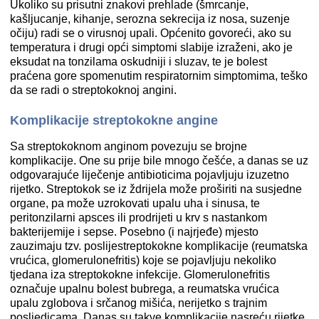
Ukoliko su prisutni znakovi prehlade (šmrcanje,
kašljucanje, kihanje, serozna sekrecija iz nosa, suzenje
očiju) radi se o virusnoj upali. Općenito govoreći, ako su
temperatura i drugi opći simptomi slabije izraženi, ako je
eksudat na tonzilama oskudniji i sluzav, te je bolest
praćena gore spomenutim respiratornim simptomima, teško
da se radi o streptokoknoj angini.
Komplikacije streptokokne angine
Sa streptokoknom anginom povezuju se brojne
komplikacije. One su prije bile mnogo češće, a danas se uz
odgovarajuće liječenje antibioticima pojavljuju izuzetno
rijetko. Streptokok se iz ždrijela može proširiti na susjedne
organe, pa može uzrokovati upalu uha i sinusa, te
peritonzilarni apsces ili prodrijeti u krv s nastankom
bakterijemije i sepse. Posebno (i najrjeđe) mjesto
zauzimaju tzv. poslijestreptokokne komplikacije (reumatska
vrućica, glomerulonefritis) koje se pojavljuju nekoliko
tjedana iza streptokokne infekcije. Glomerulonefritis
označuje upalnu bolest bubrega, a reumatska vrućica
upalu zglobova i srčanog mišića, nerijetko s trajnim
posljedicama. Danas su takve komplikacije nasreću rijetke