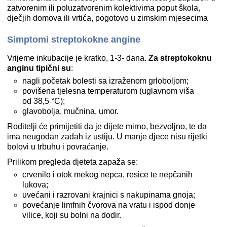
zatvorenim ili poluzatvorenim kolektivima poput škola,
dječjih domova ili vrtića, pogotovo u zimskim mjesecima
Simptomi streptokokne angine
Vrijeme inkubacije je kratko, 1-3- dana.
Za streptokoknu
anginu tipični su
:
nagli početak bolesti sa izraženom grloboljom;
povišena tjelesna temperaturom (uglavnom viša
od 38,5 °C);
glavobolja, mučnina, umor.
Roditelji će primijetiti da je dijete mirno, bezvoljno, te da
ima neugodan zadah iz ustiju. U manje djece nisu rijetki
bolovi u trbuhu i povraćanje.
Prilikom pregleda djeteta zapaža se:
crvenilo i otok mekog nepca, resice te nepčanih
lukova;
uvećani i razrovani krajnici s nakupinama gnoja;
povećanje limfnih čvorova na vratu i ispod donje
vilice, koji su bolni na dodir.