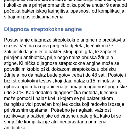
i ukoliko se s primjenom antibiotika počne unutar 9 dana od
početka bakterijskog faringitisa, opasnosti od komplikacija
s trajnim posljedicama nema.
Dijagnoza streptokokne angine
Postavljanje dijagnoze streptokokne angine ne predstavlja
izazov. Već na osnovi pregleda djeteta, liječnik može
zaključiti da je riječ o bakterijskoj upali grla, te započeti
primjenu antibiotika, prije nego nalaz obriska ždrijela
stigne. Klinička dijagnoza streptokokne angine može se
potvrditi mikrobiološki, dokazom streptokoka u obrisku
ždrijela, no da nalaz bude gotov treba i do 48 sati. Postoje i
brzi streptokokni testovi, koji daju nalaz u 15 minuta ali je
njihova upotreba ograničena jer imaju mogućnost pogreške
i do 20 %. Kao dodatna dijagnostička metoda, liječniku
može pomoći i nalaz krvi u kojem se pri bakterijskom
faringitisu vidi povećan broj leukocita koji redovito izostaje
pri virusnim upalama. Potrebno je naglasiti važnost
razlikovanja bakterijske od virusne upale grla, kako bi se
spriječile komplikacije ali i neopravdana primjena
antibiotika.