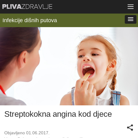
Infekcije dišnih putova
Streptokokna angina kod djece
Objavljeno 01.06.2017.