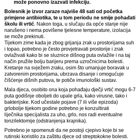
može ponovno izazvati infekciju.
Bolesnik je izvor zaraze najviše 48 sati od početka
primjene antibiotika, te u tom periodu ne smije pohađati
školu ili vrtić
. Nakon toga, u slučaju da opće stanje nije
narušeno i nema povišene tjelesne temperature, izolacija
se može prekinuti.
Tijekom zime kada je zbog grijanja zrak u prostorijama suh
i topao, potrebno je često provjetravati prostorije i zrak
ovlaživati kako bi se sluznice dišnog puta ovlažile i na taj
način pružile bolju barijeru prema uzročnicima bolesti.
Kretanje na svježem zraku, osim što umanjuje boravak u
zatvorenim prostorijama, ubrzava disanje i omogućuje
čišćenje dišnih putova, te potiče imunološki sustav.
Mala djeca, osobito ona koja pohađaju dječji vrtić mogu 6-7
puta godišnje oboljeti do upale grla, kako virusne, tako i
bakterijske. Kod učestale pojave (7 ili više epizoda)
grlobolje tijekom godine potrebno je konzultirati
liječnika specijalista za uho, grlo, nos radi eventualne
tonzilektomije (odstranjenja krajnika).
Potrebno je spomenuti da ne postoji cjepivo koje bi se
rutinski koristilo za zaštitu djece od streptokokne bolesti.