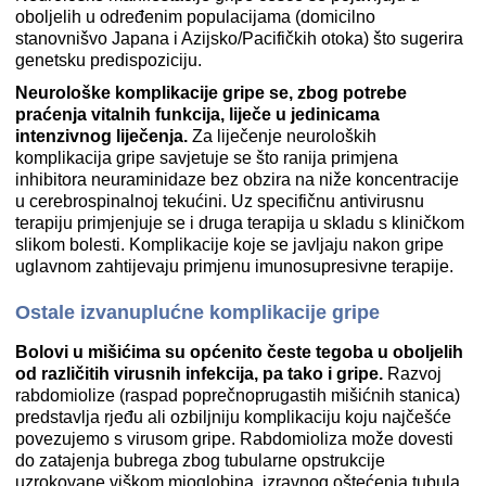
oboljelih u određenim populacijama (domicilno
stanovnišvo Japana i Azijsko/Pacifičkih otoka) što sugerira
genetsku predispoziciju.
Neurološke komplikacije gripe se, zbog potrebe
praćenja vitalnih funkcija, liječe u jedinicama
intenzivnog liječenja.
Za liječenje neuroloških
komplikacija gripe savjetuje se što ranija primjena
inhibitora neuraminidaze bez obzira na niže koncentracije
u cerebrospinalnoj tekućini. Uz specifičnu antivirusnu
terapiju primjenjuje se i druga terapija u skladu s kliničkom
slikom bolesti. Komplikacije koje se javljaju nakon gripe
uglavnom zahtijevaju primjenu imunosupresivne terapije.
Ostale izvanuplućne komplikacije gripe
Bolovi u mišićima su općenito česte tegoba u oboljelih
od različitih virusnih infekcija, pa tako i gripe.
Razvoj
rabdomiolize (raspad poprečnoprugastih mišićnih stanica)
predstavlja rjeđu ali ozbiljniju komplikaciju koju najčešće
povezujemo s virusom gripe. Rabdomioliza može dovesti
do zatajenja bubrega zbog tubularne opstrukcije
uzrokovane viškom mioglobina, izravnog oštećenja tubula