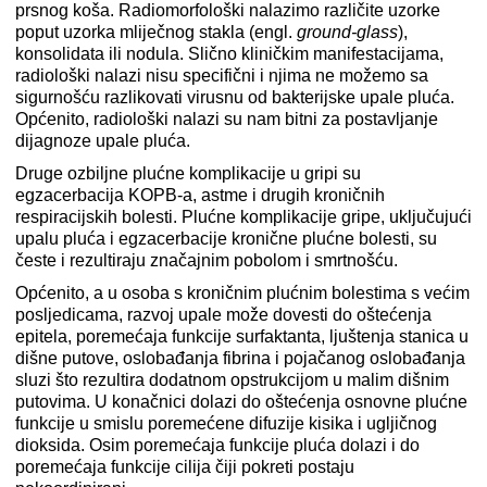
prsnog koša. Radiomorfološki nalazimo različite uzorke
poput uzorka mliječnog stakla (engl.
ground-glass
),
konsolidata ili nodula. Slično kliničkim manifestacijama,
radiološki nalazi nisu specifični i njima ne možemo sa
sigurnošću razlikovati virusnu od bakterijske upale pluća.
Općenito, radiološki nalazi su nam bitni za postavljanje
dijagnoze upale pluća.
Druge ozbiljne plućne komplikacije u gripi su
egzacerbacija KOPB-a, astme i drugih kroničnih
respiracijskih bolesti. Plućne komplikacije gripe, uključujući
upalu pluća i egzacerbacije kronične plućne bolesti, su
česte i rezultiraju značajnim pobolom i smrtnošću.
Općenito, a u osoba s kroničnim plućnim bolestima s većim
posljedicama, razvoj upale može dovesti do oštećenja
epitela, poremećaja funkcije surfaktanta, ljuštenja stanica u
dišne putove, oslobađanja fibrina i pojačanog oslobađanja
sluzi što rezultira dodatnom opstrukcijom u malim dišnim
putovima. U konačnici dolazi do oštećenja osnovne plućne
funkcije u smislu poremećene difuzije kisika i ugljičnog
dioksida. Osim poremećaja funkcije pluća dolazi i do
poremećaja funkcije cilija čiji pokreti postaju