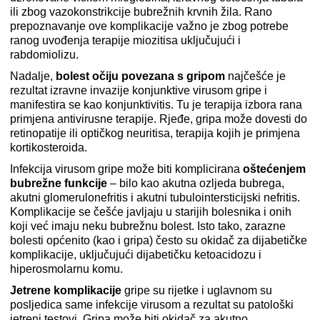
ili zbog vazokonstrikcije bubrežnih krvnih žila. Rano
prepoznavanje ove komplikacije važno je zbog potrebe
ranog uvođenja terapije miozitisa uključujući i
rabdomiolizu.
Nadalje,
bolest očiju povezana s gripom
najčešće je
rezultat izravne invazije konjunktive virusom gripe i
manifestira se kao konjunktivitis. Tu je terapija izbora rana
primjena antivirusne terapije. Rjeđe, gripa može dovesti do
retinopatije ili optičkog neuritisa, terapija kojih je primjena
kortikosteroida.
Infekcija virusom gripe može biti komplicirana
oštećenjem
bubrežne funkcije
– bilo kao akutna ozljeda bubrega,
akutni glomerulonefritis i akutni tubulointersticijski nefritis.
Komplikacije se češće javljaju u starijih bolesnika i onih
koji već imaju neku bubrežnu bolest. Isto tako, zarazne
bolesti općenito (kao i gripa) često su okidač za dijabetičke
komplikacije, uključujući dijabetičku ketoacidozu i
hiperosmolarnu komu.
Jetrene komplikacije
gripe su rijetke i uglavnom su
posljedica same infekcije virusom a rezultat su patološki
jetreni testovi. Gripa može biti okidač za akutno