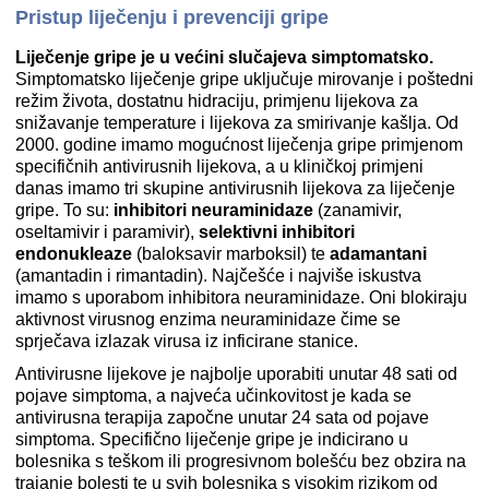
Pristup liječenju i prevenciji gripe
Liječenje gripe je u većini slučajeva simptomatsko.
Simptomatsko liječenje gripe uključuje mirovanje i poštedni
režim života, dostatnu hidraciju, primjenu lijekova za
snižavanje temperature i lijekova za smirivanje kašlja. Od
2000. godine imamo mogućnost liječenja gripe primjenom
specifičnih antivirusnih lijekova, a u kliničkoj primjeni
danas imamo tri skupine antivirusnih lijekova za liječenje
gripe. To su:
inhibitori neuraminidaze
(zanamivir,
oseltamivir i paramivir),
selektivni inhibitori
endonukleaze
(baloksavir marboksil) te
adamantani
(amantadin i rimantadin). Najčešće i najviše iskustva
imamo s uporabom inhibitora neuraminidaze. Oni blokiraju
aktivnost virusnog enzima neuraminidaze čime se
sprječava izlazak virusa iz inficirane stanice.
Antivirusne lijekove je najbolje uporabiti unutar 48 sati od
pojave simptoma, a najveća učinkovitost je kada se
antivirusna terapija započne unutar 24 sata od pojave
simptoma. Specifično liječenje gripe je indicirano u
bolesnika s teškom ili progresivnom bolešću bez obzira na
trajanje bolesti te u svih bolesnika s visokim rizikom od