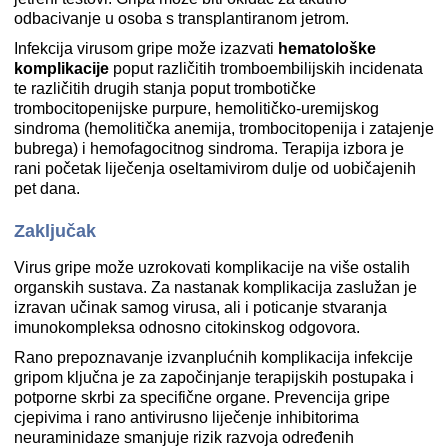
odbacivanje u osoba s transplantiranom jetrom.
Infekcija virusom gripe može izazvati
hematološke
komplikacije
poput različitih tromboembilijskih incidenata
te različitih drugih stanja poput trombotičke
trombocitopenijske purpure, hemolitičko-uremijskog
sindroma (hemolitička anemija, trombocitopenija i zatajenje
bubrega) i hemofagocitnog sindroma. Terapija izbora je
rani početak liječenja oseltamivirom dulje od uobičajenih
pet dana.
Zaključak
Virus gripe može uzrokovati komplikacije na više ostalih
organskih sustava. Za nastanak komplikacija zaslužan je
izravan učinak samog virusa, ali i poticanje stvaranja
imunokompleksa odnosno citokinskog odgovora.
Rano prepoznavanje izvanplućnih komplikacija infekcije
gripom ključna je za započinjanje terapijskih postupaka i
potporne skrbi za specifične organe. Prevencija gripe
cjepivima i rano antivirusno liječenje inhibitorima
neuraminidaze smanjuje rizik razvoja određenih