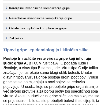
Kardijalne izvanplućne komplikacije gripe
Neurološke izvanplućne komplikacije gripe
Ostale izvanuplućne komplikacije gripe
Zaključak
Tipovi gripe, epidemiologija i klinička slika
Postoje tri različite vrste virusa gripe koji inficiraju
ljude: gripa A, B i C.
Virus tipa A i C pogađa ljude i
životinje, a virus tipa B samo ljude. Virus tipa C nije toliko
značajan jer uzrokuje samo blagi oblik bolesti. Unutar
glavnih tipova virusa gripe postoje brojni podtipovi. Virusi
gripe se stalno mijenjaju a novi sojevi se redovito
pojavljuju. U osoba koje su preboljele gripu organizam je
već stvorio protutijela za borbu protiv tog specifičnog soja
virusa. Ako su budući virusi gripe slični onima s kojima ste
se prije susreli, bilo da ste preboljeli bolest ili se cijepili, ta