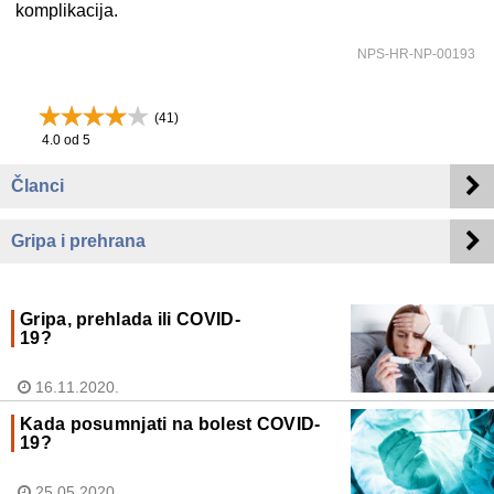
komplikacija.
NPS-HR-NP-00193
(
41
)
4.0
od 5
Članci
Gripa i prehrana
Gripa, prehlada ili COVID-
19?
16.11.2020.
Kada posumnjati na bolest COVID-
19?
25.05.2020.