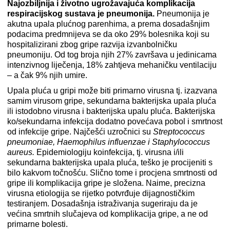
Najozbiljnija i životno ugrožavajuća komplikacija
respiracijskog sustava je pneumonija.
Pneumonija je
akutna upala plućnog parenhima, a prema dosadašnjim
podacima predmnijeva se da oko 29% bolesnika koji su
hospitalizirani zbog gripe razvija izvanbolničku
pneumoniju. Od tog broja njih 27% završava u jedinicama
intenzivnog liječenja, 18% zahtjeva mehaničku ventilaciju
– a čak 9% njih umire.
Upala pluća u gripi može biti primarno virusna tj. izazvana
samim virusom gripe, sekundarna bakterijska upala pluća
ili istodobno virusna i bakterijska upalu pluća. Bakterijska
ko/sekundarna infekcija dodatno povećava pobol i smrtnost
od infekcije gripe. Najčešći uzročnici su
Streptococcus
pneumoniae, Haemophilus influenzae i Staphylococcus
aureus.
Epidemiologiju koinfekcija, tj. virusna i/ili
sekundarna bakterijska upala pluća, teško je procijeniti s
bilo kakvom točnošću. Slično tome i procjena smrtnosti od
gripe ili komplikacija gripe je složena. Naime, precizna
virusna etiologija se rijetko potvrđuje dijagnostičkim
testiranjem. Dosadašnja istraživanja sugeriraju da je
većina smrtnih slučajeva od komplikacija gripe, a ne od
primarne bolesti.