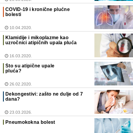
COVID-19 i kronične plućne
bolesti
10.04.2020.
Klamidije i mikoplazme kao
uzročnici atipičnih upala pluća
16.03.2020.
Što su atipične upale
pluća?
26.02.2020.
Dekongestivi: zašto ne dulje od 7
dana?
23.03.2026.
Pneumokokna bolest