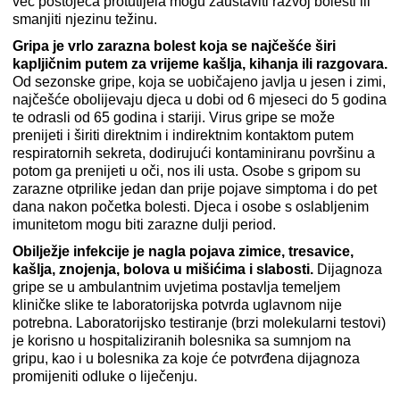
već postojeća protutijela mogu zaustaviti razvoj bolesti ili
smanjiti njezinu težinu.
Gripa je vrlo zarazna bolest koja se najčešće širi
kapljičnim putem za vrijeme kašlja, kihanja ili razgovara.
Od sezonske gripe, koja se uobičajeno javlja u jesen i zimi,
najčešće obolijevaju djeca u dobi od 6 mjeseci do 5 godina
te odrasli od 65 godina i stariji. Virus gripe se može
prenijeti i širiti direktnim i indirektnim kontaktom putem
respiratornih sekreta, dodirujući kontaminiranu površinu a
potom ga prenijeti u oči, nos ili usta. Osobe s gripom su
zarazne otprilike jedan dan prije pojave simptoma i do pet
dana nakon početka bolesti. Djeca i osobe s oslabljenim
imunitetom mogu biti zarazne dulji period.
Obilježje infekcije je nagla pojava zimice, tresavice,
kašlja, znojenja, bolova u mišićima i slabosti.
Dijagnoza
gripe se u ambulantnim uvjetima postavlja temeljem
kliničke slike te laboratorijska potvrda uglavnom nije
potrebna. Laboratorijsko testiranje (brzi molekularni testovi)
je korisno u hospitaliziranih bolesnika sa sumnjom na
gripu, kao i u bolesnika za koje će potvrđena dijagnoza
promijeniti odluke o liječenju.