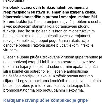
nekoordinirani.
Fiziološki učinci ovih funkcionalnih promjena u
respiracijskom sustavu su smanjena izmjena kisika,
hiperreaktivnost dišnih putova i smanjeni mehanički
klirens bakterija.
Te su promjene najveći problem u osoba
s već postojećim stanjima koja ograničavaju plućnu
funkciju, kao što su bolesnici s kroničnim opstruktivnim
bolestima pluća. U tih je bolesnika veća vjerojatnost
razvoja komplikacija poput pogoršanja i akutizacije
osnovne bolesti i razvoja upale pluća tijekom infekcije
virusom.
Liječenje upale pluća uzrokovane virusom gripe trenutno je
na suportivnoj terapiji i inhibitorima neuraminidaze bez
obzira na trajanje bolesti. U sekundarnim upalama pluća
i/ili u koinfekciji potrebno je i liječenje antibioticima
najčešće empirijski, a ako je uzročnik poznat naravno
ciljano. U egzacerbacijama kroničnih opstruktivnih plućnih
bolesti potrebno je intenzivirati osnovnu terapiju bilo
bronhodilatatorima bilo protuupalnim lijekovima.
Kardijalne izvanplućne komplikacije gripe