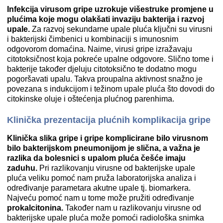
Infekcija virusom gripe uzrokuje višestruke promjene u
plućima koje mogu olakšati invaziju bakterija i razvoj
upale.
Za razvoj sekundarne upale pluća ključni su virusni
i bakterijski čimbenici u kombinaciji s imunosnim
odgovorom domaćina. Naime, virusi gripe izražavaju
citotoksičnost koja pokreće upalne odgovore. Slično tome i
bakterije također djeluju citotoksično te dodatno mogu
pogoršavati upalu. Takva proupalna aktivnost snažno je
povezana s indukcijom i težinom upale pluća što dovodi do
citokinske oluje i oštećenja plućnog parenhima.
Klinička prezentacija plućnih komplikacija gripe
K
linička slika gripe i gripe komplicirane bilo virusnom
bilo bakterijskom pneumonijom je slična, a važna je
razlika da bolesnici s upalom pluća češće imaju
zaduhu.
Pri razlikovanju virusne od bakterijske upale
pluća veliku pomoć nam pruža laboratorijska analiza i
određivanje parametara akutne upale tj. biomarkera.
Najveću pomoć nam u tome može pružiti određivanje
prokalcitonina.
Također nam u razlikovanju virusne od
bakterijske upale pluća može pomoći radiološka snimka