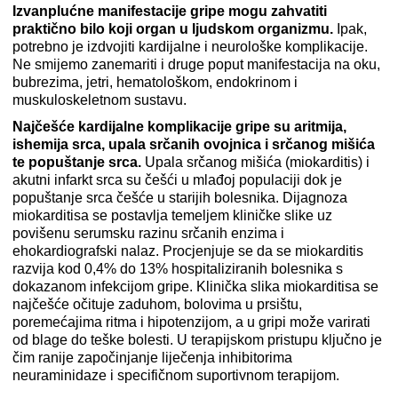
Izvanplućne manifestacije gripe mogu zahvatiti
praktično bilo koji organ u ljudskom organizmu.
Ipak,
potrebno je izdvojiti kardijalne i neurološke komplikacije.
Ne smijemo zanemariti i druge poput manifestacija na oku,
bubrezima, jetri, hematološkom, endokrinom i
muskuloskeletnom sustavu.
Najčešće kardijalne komplikacije gripe su aritmija,
ishemija srca, upala srčanih ovojnica i srčanog mišića
te popuštanje srca.
Upala srčanog mišića (miokarditis) i
akutni infarkt srca su češći u mlađoj populaciji dok je
popuštanje srca češće u starijih bolesnika. Dijagnoza
miokarditisa se postavlja temeljem kliničke slike uz
povišenu serumsku razinu srčanih enzima i
ehokardiografski nalaz. Procjenjuje se da se miokarditis
razvija kod 0,4% do 13% hospitaliziranih bolesnika s
dokazanom infekcijom gripe. Klinička slika miokarditisa se
najčešće očituje zaduhom, bolovima u prsištu,
poremećajima ritma i hipotenzijom, a u gripi može varirati
od blage do teške bolesti. U terapijskom pristupu ključno je
čim ranije započinjanje liječenja inhibitorima
neuraminidaze i specifičnom suportivnom terapijom.