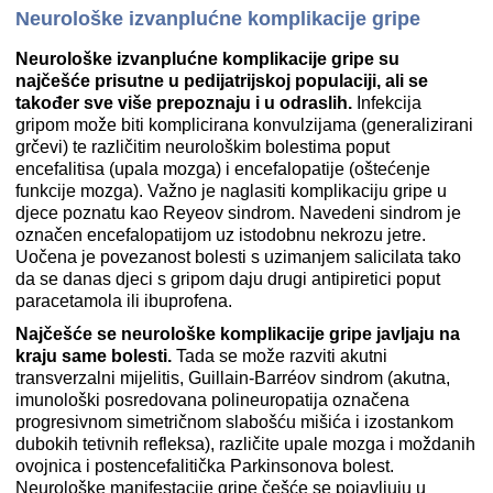
Neurološke izvanplućne komplikacije gripe
Neurološke izvanplućne komplikacije gripe su
najčešće prisutne u pedijatrijskoj populaciji, ali
se
također sve više prepoznaju i u odraslih
.
Infekcija
gripom može biti komplicirana konvulzijama (generalizirani
grčevi) te različitim neurološkim bolestima poput
encefalitisa (upala mozga) i encefalopatije (oštećenje
funkcije mozga). Važno je naglasiti komplikaciju gripe u
djece poznatu kao Reyeov sindrom. Navedeni sindrom je
označen encefalopatijom uz istodobnu nekrozu jetre.
Uočena je povezanost bolesti s uzimanjem salicilata tako
da se danas djeci s gripom daju drugi antipiretici poput
paracetamola ili ibuprofena.
Najčešće se neurološke komplikacije gripe javljaju na
kraju same bolesti.
Tada se može razviti akutni
transverzalni mijelitis, Guillain-Barréov sindrom (akutna,
imunološki posredovana polineuropatija označena
progresivnom simetričnom slabošću mišića i izostankom
dubokih tetivnih refleksa), različite upale mozga i moždanih
ovojnica i postencefalitička Parkinsonova bolest.
Neurološke manifestacije gripe češće se pojavljuju u