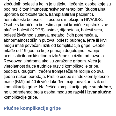
zloćudnih bolesti u kojih je u tijeku liječenje, osobe koje su
pod različitom imunosupresivnom terapijom (dugotrajna
uporaba kortikosteroida, transplantirani pacijenti),
hematološki bolesnici ili osobe s infekcijom HIV/AIDS.
Osobe s kroničnim bolestima poput kronične opstruktivne
plućne bolesti (KOPB), astme, dijabetesa, bolesti srca,
bolesti živčanog sustava, metaboličkih poremećaja,
abnormalnost dišnih putova, bolesti bubrega, jetre ili krvi
mogu imati povećani rizik od komplikacija gripe. Osobe
mlađe od 19 godina koje primaju dugotrajnu terapiju
acetilsalicilnom kiselinom izložene su riziku od razvoja
Reyeovog sindroma ako su zaražene gripom. Veća je
vjerojatnost da će trudnice razviti komplikacije gripe,
osobito u drugom i trećem tromjesečju te rodilje do dva
tjedna nakon porođaja. Pretile osobe s indeksom tjelesne
mase (BMI) od 40 ili više također imaju povećan rizik od
komplikacija gripe. Najčešće komplikacije gripe su
plućne
,
no u određenog broja osoba mogu se razviti i
izvanplućne
komplikacije gripe.
Plućne komplikacije gripe