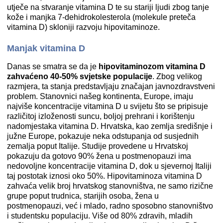
utječe na stvaranje vitamina D te su stariji ljudi zbog tanje
kože i manjka 7-dehidrokolesterola (molekule preteča
vitamina D) skloniji razvoju hipovitaminoze.
Manjak vitamina D
Danas se smatra se da je
hipovitaminozom vitamina D
zahvaćeno 40-50% svjetske populacije
. Zbog velikog
razmjera, ta stanja predstavljaju značajan javnozdravstveni
problem. Stanovnici našeg kontinenta, Europe, imaju
najviše koncentracije vitamina D u svijetu što se pripisuje
različitoj izloženosti suncu, boljoj prehrani i korištenju
nadomjestaka vitamina D. Hrvatska, kao zemlja središnje i
južne Europe, pokazuje neka odstupanja od susjednih
zemalja poput Italije. Studije provedene u Hrvatskoj
pokazuju da gotovo 90% žena u postmenopauzi ima
nedovoljne koncentracije vitamina D, dok u sjevernoj Italiji
taj postotak iznosi oko 50%. Hipovitaminoza vitamina D
zahvaća velik broj hrvatskog stanovništva, ne samo rizične
grupe poput trudnica, starijih osoba, žena u
postmenopauzi, već i mlado, radno sposobno stanovništvo
i studentsku populaciju. Više od 80% zdravih, mladih