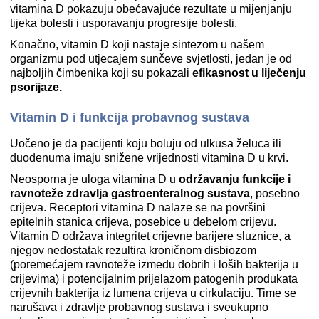
vitamina D pokazuju obećavajuće rezultate u mijenjanju
tijeka bolesti i usporavanju progresije bolesti.
Konačno, vitamin D koji nastaje sintezom u našem
organizmu pod utjecajem sunčeve svjetlosti, jedan je od
najboljih čimbenika koji su pokazali
efikasnost u liječenju
psorijaze.
Vitamin D i funkcija probavnog sustava
Uočeno je da pacijenti koju boluju od ulkusa želuca ili
duodenuma imaju snižene vrijednosti vitamina D u krvi.
Neosporna je uloga vitamina D u
održavanju funkcije i
ravnoteže zdravlja gastroenteralnog sustava
, posebno
crijeva. Receptori vitamina D nalaze se na površini
epitelnih stanica crijeva, posebice u debelom crijevu.
Vitamin D održava integritet crijevne barijere sluznice, a
njegov nedostatak rezultira kroničnom disbiozom
(poremećajem ravnoteže između dobrih i loših bakterija u
crijevima) i potencijalnim prijelazom patogenih produkata
crijevnih bakterija iz lumena crijeva u cirkulaciju. Time se
narušava i zdravlje probavnog sustava i sveukupno