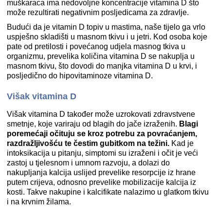
muškaraca ima nedovoljne koncentracije vitamina D što
može rezultirati negativnim posljedicama za zdravlje.
Budući da je vitamin D topiv u mastima, naše tijelo ga vrlo
uspješno skladišti u masnom tkivu i u jetri. Kod osoba koje
pate od pretilosti i povećanog udjela masnog tkiva u
organizmu, prevelika količina vitamina D se nakuplja u
masnom tkivu, što dovodi do manjka vitamina D u krvi, i
posljedično do hipovitaminoze vitamina D.
Višak vitamina D
Višak vitamina D također može uzrokovati zdravstvene
smetnje, koje variraju od blagih do jače izraženih.
Blagi
poremećaji očituju se kroz potrebu za povraćanjem,
razdražljivošću te čestim gubitkom na težini.
Kad je
intoksikacija u pitanju, simptomi su izraženi i očit je veći
zastoj u tjelesnom i umnom razvoju, a dolazi do
nakupljanja kalcija uslijed prevelike resorpcije iz hrane
putem crijeva, odnosno prevelike mobilizacije kalcija iz
kosti. Takve nakupine i kalcifikate nalazimo u glatkom tkivu
i na krvnim žilama.