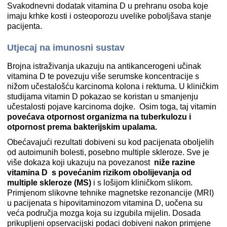
Svakodnevni dodatak vitamina D u prehranu osoba koje
imaju krhke kosti i osteoporozu uvelike poboljšava stanje
pacijenta.
Utjecaj na imunosni sustav
Brojna istraživanja ukazuju na antikancerogeni učinak
vitamina D te povezuju više serumske koncentracije s
nižom učestalošću karcinoma kolona i rektuma. U kliničkim
studijama vitamin D pokazao se koristan u smanjenju
učestalosti pojave karcinoma dojke. Osim toga, taj vitamin
povećava otpornost organizma na tuberkulozu i
otpornost prema bakterijskim upalama.
Obećavajući rezultati dobiveni su kod pacijenata oboljelih
od autoimunih bolesti, posebno multiple skleroze. Sve je
više dokaza koji ukazuju na povezanost
niže razine
vitamina D s povećanim rizikom obolijevanja od
multiple skleroze (MS)
i s lošijom kliničkom slikom.
Primjenom slikovne tehnike magnetske rezonancije (MRI)
u pacijenata s hipovitaminozom vitamina D, uočena su
veća područja mozga koja su izgubila mijelin. Dosada
prikupljeni opservacijski podaci dobiveni nakon primjene