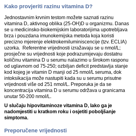
Kako provjeriti razinu vitamina D?
Jednostavnim krvnim testom možete saznati razinu
vitamina D, aktivnog oblika (25-OH)D u organizmu. Danas
se u medicinsko-biokemijskim laboratorijima upotrebljava
brza i pouzdana imunokemijska metoda koja koristi
precizno mjerenje elektrokemiluminiscencije (tzv. ECLIA)
uzorka. Referentne vrijednosti izražavaju se u nmol/L;
prosječne su vrijednosti koje podrazumijevaju dostatnu
količinu vitamina D u serumu nalazimo u širokom rasponu
od uglavnom od 75-250; ozbiljan deficit predstavlja stanje
kod kojeg je vitamin D manji od 25 nmol/L seruma, dok
intoksikacija može nastupiti kada su u serumu prisutne
vrijednosti više od 251 nmol/L. Preporuka je da se
koncentracija vitamina D u serumu održava u granicama
unutar 50-200 nmol/L.
U slučaju hipovitaminoze vitamina D, lako ga je
nadomjestiti u kratkom roku i osjetiti poboljšanje
simptoma.
Preporučene vrijednosti