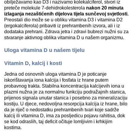
obilježavamo kao D3 i nazivamo kolekalciferol, stvori iz
preteče molekule 7‑dehidrokolesterola
nakon 20 minuta
izlaganja nezaštićenih dijelova tijela sunčevoj svjetlosti.
Preostali dio može se u obliku vitamina D3 i vitamina D2
(ergokalciferola) pribaviti iz prehrambenih izvora, ali i iz
dodataka prehrani. Zdrava jetra i zdravi bubrezi nužni su za
stvaranje aktivnog oblika vitamina D u našem organizmu.
Uloga vitamina D u našem tijelu
Vitamin D, kalcij i kosti
Jedna od osnovnih uloga vitamina D je poticanje
iskorištavanja iona kalcija i fosfata iz hrane putem
probavnog trakta. Stabilna koncentracija kalcijevih iona u
plazmi nužna je za normalnu funkciju podražajnih stanica,
prijenos signala unutar stanica i posebno za mineralizaciju
kostiju. U djece, nedovoljna resorpcija kalcija iz hrane, bilo
da je riječ o nedostatku prehrambenih tvari koje sadrže
kalcij ili vitamina D, ima za posljedicu pojavu rahitisa, dok
se kod odraslih, taj deficit očituje lomljivim i krhkijim
kostima.