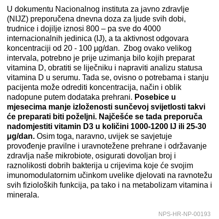
U dokumentu Nacionalnog instituta za javno zdravlje
(NIJZ) preporučena dnevna doza za ljude svih dobi,
trudnice i dojilje iznosi 800 – pa sve do 4000
internacionalnih jedinica (IJ), a ta aktivnost odgovara
koncentraciji od 20 - 100 µg/dan. Zbog ovako velikog
intervala, potrebno je prije uzimanja bilo kojih preparat
vitamina D, obratiti se liječniku i napraviti analizu statusa
vitamina D u serumu. Tada se, ovisno o potrebama i stanju
pacijenta može odrediti koncentracija, način i oblik
nadopune putem dodataka prehrani.
Posebice u
mjesecima manje izloženosti sunčevoj svijetlosti takvi
će preparati biti poželjni. Najčešće se tada preporuča
nadomjestiti vitamin D3 u količini 1000-1200 IJ ili 25-30
μg/dan.
Osim toga, naravno, uvijek se savjetuje
provođenje pravilne i uravnotežene prehrane i održavanje
zdravlja naše mikrobiote, osigurati dovoljan broj i
raznolikosti dobrih bakterija u crijevima koje će svojim
imunomodulatornim učinkom uvelike djelovati na ravnotežu
svih fizioloških funkcija, pa tako i na metabolizam vitamina i
minerala.
NPS-HR-NP-00193