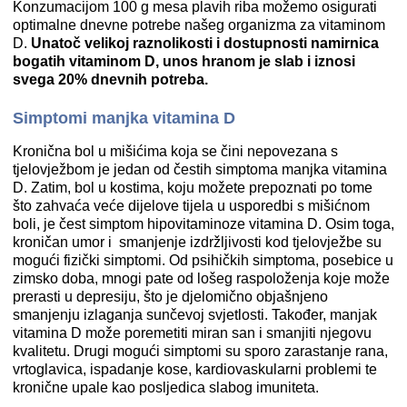
Konzumacijom 100 g mesa plavih riba možemo osigurati
optimalne dnevne potrebe našeg organizma za vitaminom
D.
Unatoč velikoj raznolikosti i dostupnosti namirnica
bogatih vitaminom D, unos hranom je slab i iznosi
svega 20% dnevnih potreba.
Simptomi manjka vitamina D
Kronična bol u mišićima koja se čini nepovezana s
tjelovježbom je jedan od čestih simptoma manjka vitamina
D. Zatim, bol u kostima, koju možete prepoznati po tome
što zahvaća veće dijelove tijela u usporedbi s mišićnom
boli, je čest simptom hipovitaminoze vitamina D. Osim toga,
kroničan umor i smanjenje izdržljivosti kod tjelovježbe su
mogući fizički simptomi. Od psihičkih simptoma, posebice u
zimsko doba, mnogi pate od lošeg raspoloženja koje može
prerasti u depresiju, što je djelomično objašnjeno
smanjenju izlaganja sunčevoj svjetlosti. Također, manjak
vitamina D može poremetiti miran san i smanjiti njegovu
kvalitetu. Drugi mogući simptomi su sporo zarastanje rana,
vrtoglavica, ispadanje kose, kardiovaskularni problemi te
kronične upale kao posljedica slabog imuniteta.