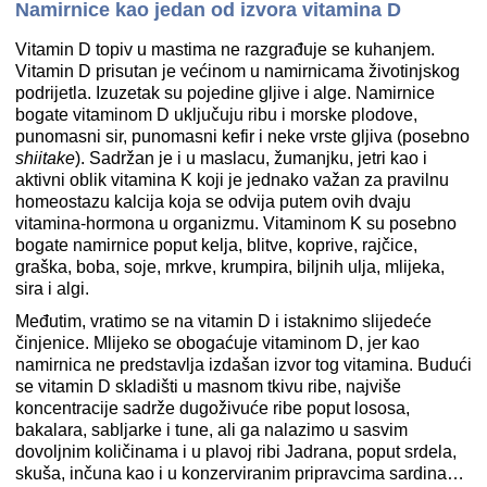
Namirnice kao jedan od izvora vitamina D
Vitamin D topiv u mastima ne razgrađuje se kuhanjem.
Vitamin D prisutan je većinom u namirnicama životinjskog
podrijetla. Izuzetak su pojedine gljive i alge. Namirnice
bogate vitaminom D uključuju ribu i morske plodove,
punomasni sir, punomasni kefir i neke vrste gljiva (posebno
shiitake
). Sadržan je i u maslacu, žumanjku, jetri kao i
aktivni oblik vitamina K koji je jednako važan za pravilnu
homeostazu kalcija koja se odvija putem ovih dvaju
vitamina-hormona u organizmu. Vitaminom K su posebno
bogate namirnice poput kelja, blitve, koprive, rajčice,
graška, boba, soje, mrkve, krumpira, biljnih ulja, mlijeka,
sira i algi.
Međutim, vratimo se na vitamin D i istaknimo slijedeće
činjenice. Mlijeko se obogaćuje vitaminom D, jer kao
namirnica ne predstavlja izdašan izvor tog vitamina. Budući
se vitamin D skladišti u masnom tkivu ribe, najviše
koncentracije sadrže dugoživuće ribe poput lososa,
bakalara, sabljarke i tune, ali ga nalazimo u sasvim
dovoljnim količinama i u plavoj ribi Jadrana, poput srdela,
skuša, inčuna kao i u konzerviranim pripravcima sardina…