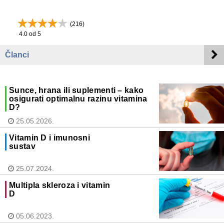
(
216
)
4.0
od 5
Članci
Sunce, hrana ili suplementi – kako
osigurati optimalnu razinu vitamina
D?
25.05.2026.
Vitamin D i imunosni
sustav
25.07.2024.
Multipla skleroza i vitamin
D
05.06.2023.