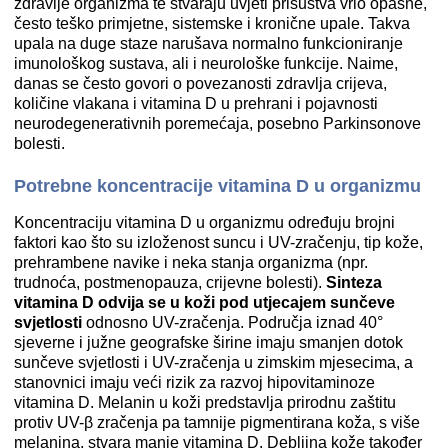
zdravlje organizma te stvaraju uvjeti prisustva vrlo opasne,
često teško primjetne, sistemske i kronične upale. Takva
upala na duge staze narušava normalno funkcioniranje
imunološkog sustava, ali i neurološke funkcije. Naime,
danas se često govori o povezanosti zdravlja crijeva,
količine vlakana i vitamina D u prehrani i pojavnosti
neurodegenerativnih poremećaja, posebno Parkinsonove
bolesti.
Potrebne koncentracije vitamina D u organizmu
Koncentraciju vitamina D u organizmu određuju brojni
faktori kao što su izloženost suncu i UV-zračenju, tip kože,
prehrambene navike i neka stanja organizma (npr.
trudnoća, postmenopauza, crijevne bolesti).
Sinteza
vitamina D odvija se u koži pod utjecajem sunčeve
svjetlosti
odnosno UV-zračenja. Područja iznad 40°
sjeverne i južne geografske širine imaju smanjen dotok
sunčeve svjetlosti i UV-zračenja u zimskim mjesecima, a
stanovnici imaju veći rizik za razvoj hipovitaminoze
vitamina D. Melanin u koži predstavlja prirodnu zaštitu
protiv UV-β zračenja pa tamnije pigmentirana koža, s više
melanina, stvara manje vitamina D. Debljina kože također