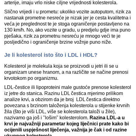
arterije, imaju vrlo niske ciljne vrijednosti kolesterola.
Slično vrijedi i u prometu: ukoliko vozite autoputom, rizik za
nastanak prometne nesreće je nizak jer je cesta kvalitetna i
veća je preglednost te je stoga ograničenje postavljeno na
130 km/h. No, ako vozite u gradu, u predjelu gdje ima puno
pješaka, rizik za prometnu nesreću je mnogo veći te je
posljedično i ograničenje brzine vožnje puno niže.
Je li kolesterol isto što i LDL i HDL?
Kolesterol je molekula koja se proizvodi u jetri ili se u
organizam unese hranom, a na različite se načine prenosi
krvotokom po organizmu.
LDL-čestice ili lipoproteini male gustoće prenose kolesterol
iz jetre do stanica. Razinu LDL čestica mjerimo prilikom
analize krvi, a obzirom da je broj LDL čestica direktno
povezana s brzinom taloženja kolesterola u stijenke krvnih
žila (što je viši LDL, više se kolesterola taloži u žile),
nazivamo ga još i "lošim" kolesterolom.
Razina LDL-a u
krvi je najvažniji parametar kojeg liječnici prate kako bi
ocijenili uspješnost liječenja, važnija je čak i od razine
ukupnog kolesterola.