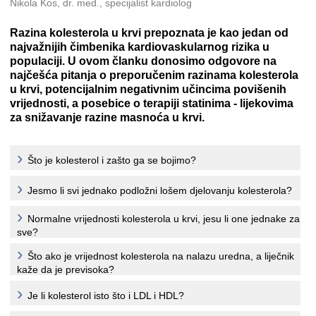
Nikola Kos, dr. med., specijalist kardiolog
Razina kolesterola u krvi prepoznata je kao jedan od
najvažnijih čimbenika kardiovaskularnog rizika u
populaciji. U ovom članku donosimo odgovore na
najčešća pitanja o preporučenim razinama kolesterola
u krvi, potencijalnim negativnim učincima povišenih
vrijednosti, a posebice o terapiji statinima - lijekovima
za snižavanje razine masnoća u krvi.
Što je kolesterol i zašto ga se bojimo?
Jesmo li svi jednako podložni lošem djelovanju kolesterola?
Normalne vrijednosti kolesterola u krvi, jesu li one jednake za
sve?
Što ako je vrijednost kolesterola na nalazu uredna, a liječnik
kaže da je previsoka?
Je li kolesterol isto što i LDL i HDL?