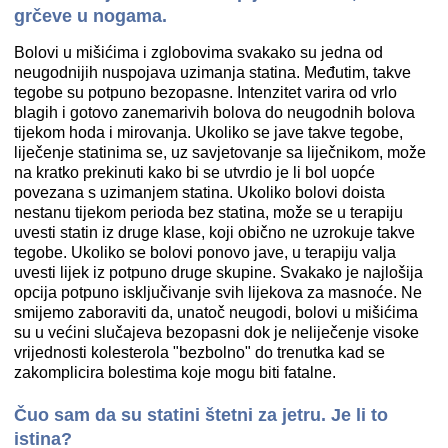
grčeve u nogama.
Bolovi u mišićima i zglobovima svakako su jedna od
neugodnijih nuspojava uzimanja statina. Međutim, takve
tegobe su potpuno bezopasne. Intenzitet varira od vrlo
blagih i gotovo zanemarivih bolova do neugodnih bolova
tijekom hoda i mirovanja. Ukoliko se jave takve tegobe,
liječenje statinima se, uz savjetovanje sa liječnikom, može
na kratko prekinuti kako bi se utvrdio je li bol uopće
povezana s uzimanjem statina. Ukoliko bolovi doista
nestanu tijekom perioda bez statina, može se u terapiju
uvesti statin iz druge klase, koji obično ne uzrokuje takve
tegobe. Ukoliko se bolovi ponovo jave, u terapiju valja
uvesti lijek iz potpuno druge skupine. Svakako je najlošija
opcija potpuno isključivanje svih lijekova za masnoće. Ne
smijemo zaboraviti da, unatoč neugodi, bolovi u mišićima
su u većini slučajeva bezopasni dok je neliječenje visoke
vrijednosti kolesterola "bezbolno" do trenutka kad se
zakomplicira bolestima koje mogu biti fatalne.
Čuo sam da su statini štetni za jetru. Je li to
istina?