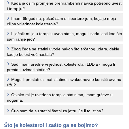
Kada je osim promjene prehrambenih navika potrebno uvesti
i terapiju?
Imam 65 godina, pušač sam s hipertenzijom, koja je moja
ciljna vrijednost kolesterola?
Liječnik mi je u terapiju uveo statin, mogu li sada jesti kao što
sam ranije jeo?
Zbog čega se statini uvode nakon što srčanog udara, dakle
kad je bolest već nastala?
Sad imam uredne vrijednost kolesterola i LDL-a - mogu li
prestati uzimati statine?
Mogu li prestati uzimati statine i svakodnevno koristiti crvenu
rižu?
Otkako mi je uvedena terapija statinima, imam grčeve u
nogama.
Čuo sam da su statini štetni za jetru. Je li to istina?
Što je kolesterol i zašto ga se bojimo?