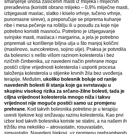
smanjenje unosa zasićenih masti iz mlijeka i mliječnih
prerađevina (koristiti obrano mlijeko – 0,9% mliječne masti,
izbjegavati maslac, slatko i kiselo vrhnje, tučeno vrhnje,
punomasne sireve), a preporučuje se priprema kuhanje
ribe i mesa pečenje na roštilju ili u posuđu za koje nije
potrebno koristiti masnoću. Potrebno je izbjegavanje
svinjske masti, maslaca i margarina, a jela je potrebno
pripremati uz korištenje biljna ulja u što manjoj količini
(maslinovo, suncokretovo, sojino ulje). Praksa je potvrdila
da bolesnici s nešto višom razinom kolesterola i bez
rizičnih čimbenika, uz navedeni način prehrane mogu
postići ciljne vrijednosti kolesterola i usporiti procesa
taloženja kolesterola u stijenke krvnih žila bez uvođenja
terapije. Međutim,
ukoliko bolesnik boluje od ranije
navedenih bolesti ili stanja koje ga svrstavaju u
skupinu visokog rizika za srčano-žilne bolesti, tada je
ciljna vrijednost kolesterola mnogo niža i takvu
vrijednost nije moguće postići samo uz promjenu
prehrane.
Kod takvih bolesnika potrebno je u terapiju
uvesti lijekove koji snižavaju razinu kolesterola. Kao prvi
izbor kod takvih bolesnika koriste se statini, a na našem ih
tržištu ima nekoliko – atrovastatin, rosuvastatin,
simvastatin. Navedeni lijekovi, uz promjenu prehrambenih