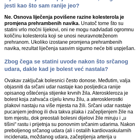
jesti kao što sam ranije jeo?
Ne. Osnova liječenja povišene razine kolesterola je
promjena prehrambenih navika.
Unatoč tome što su
statini vrlo moćni lijekovi, oni ne mogu nadvladati ogromnu
količinu kolesterola koji se unosi neuravnoteženom
prehranom. Ukoliko izostane promjena prehrambenih
navika, rezultat liječenja sasvim sigurno neće biti uspješan.
Zbog čega se statini uvode nakon što srčanog
udara, dakle kad je bolest već nastala?
Ovakav zaključak bolesnici često donose. Međutim, valja
objasniti da srčani udar nastaje kao posljedica ranije
opisanog oštećenja stijenke krvnih žila. Ateroskleroza je
bolest koja zahvaća cijelu krvnu žilu, a aterosklerostki
plakovi nastaju na više mjesta na žili. Srčani udar nastaje
pucanjem jednog ili dva takva plaka i začepljenjem žile na
tom mjestu, dok preostali bolesni dijelovi žile miruju i „u
tišini“ rastu i prijetnja su ponovnim srčanim udarima. Nakon
preboljenog srčanog udara (ali i ostalih kardiovaskularnih
incidenata, moždanog udara, začepljenja arterija u