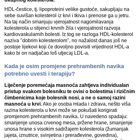
HDL-čestice, tj. lipoproteini velike gustoće, sakupljaju na
sebe suvišan kolesterol iz krvi i tkiva i prenose ga u jetru.
Na taj način smanjuju vjerojatnost nagomilavanja
kolesterola u stijenci krvnih žila i vjerojatnost razvoja
kardiovaskularnih bolesti. Iz tog se razloga HDL-kolesterol
naziva "dobrim kolesterolom", no nažalost danas još ne
postoje lijekovi koji će dovoljno povisiti vrijednost HDL-a
kako bi on nadjačao loš utjecaj LDL-a.
Kada je osim promjene prehrambenih navika
potrebno uvesti i terapiju?
Liječenje poremećaja masnoća zahtjeva individualan
pristup svakom bolesniku te ovisi o bolestima i rizičnim
čimbenicima koje bolesnik nosi, a ne o samoj razini
masnoća u krvi.
Ako je osoba mlada i zdrava, nešto viša
razina kolesterola u krvi može se pokušati korigirati
promjenom prehrambenih navika. U navedeno spadaju:
smanjenje unosa crvenog mesa, pržene hrane, smanjenje
unosa hrane s visokim sadržajem kolesterola (žumanjak
jajeta, iznutrice, svinjetina i prerađevine, govedina),