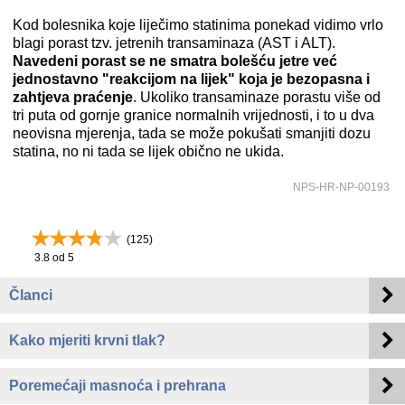
Kod bolesnika koje liječimo statinima ponekad vidimo vrlo
blagi porast tzv. jetrenih transaminaza (AST i ALT).
Navedeni porast se ne smatra bolešću jetre već
jednostavno "reakcijom na lijek" koja je bezopasna i
zahtjeva praćenje
. Ukoliko transaminaze porastu više od
tri puta od gornje granice normalnih vrijednosti, i to u dva
neovisna mjerenja, tada se može pokušati smanjiti dozu
statina, no ni tada se lijek obično ne ukida.
NPS-HR-NP-00193
(
125
)
3.8
od 5
Članci
Kako mjeriti krvni tlak?
Poremećaji masnoća i prehrana