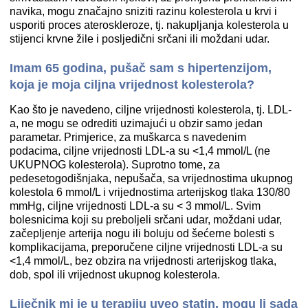
navika, mogu značajno sniziti razinu kolesterola u krvi i
usporiti proces ateroskleroze, tj. nakupljanja kolesterola u
stijenci krvne žile i posljedični srčani ili moždani udar.
Imam 65 godina, pušač sam s hipertenzijom,
koja je moja ciljna vrijednost kolesterola?
Kao što je navedeno, ciljne vrijednosti kolesterola, tj. LDL-
a, ne mogu se odrediti uzimajući u obzir samo jedan
parametar. Primjerice, za muškarca s navedenim
podacima, ciljne vrijednosti LDL-a su <1,4 mmol/L (ne
UKUPNOG kolesterola). Suprotno tome, za
pedesetogodišnjaka, nepušača, sa vrijednostima ukupnog
kolestola 6 mmol/L i vrijednostima arterijskog tlaka 130/80
mmHg, ciljne vrijednosti LDL-a su < 3 mmol/L. Svim
bolesnicima koji su preboljeli srčani udar, moždani udar,
začepljenje arterija nogu ili boluju od šećerne bolesti s
komplikacijama, preporučene ciljne vrijednosti LDL-a su
<1,4 mmol/L, bez obzira na vrijednosti arterijskog tlaka,
dob, spol ili vrijednost ukupnog kolesterola.
Liječnik mi je u terapiju uveo statin, mogu li sada