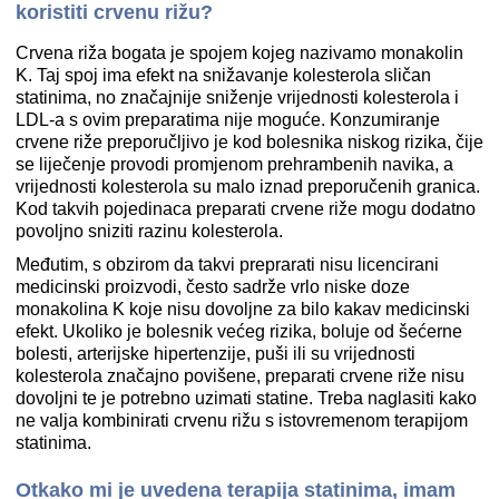
koristiti crvenu rižu?
Crvena riža bogata je spojem kojeg nazivamo monakolin
K. Taj spoj ima efekt na snižavanje kolesterola sličan
statinima, no značajnije sniženje vrijednosti kolesterola i
LDL-a s ovim preparatima nije moguće. Konzumiranje
crvene riže preporučljivo je kod bolesnika niskog rizika, čije
se liječenje provodi promjenom prehrambenih navika, a
vrijednosti kolesterola su malo iznad preporučenih granica.
Kod takvih pojedinaca preparati crvene riže mogu dodatno
povoljno sniziti razinu kolesterola.
Međutim, s obzirom da takvi preprarati nisu licencirani
medicinski proizvodi, često sadrže vrlo niske doze
monakolina K koje nisu dovoljne za bilo kakav medicinski
efekt. Ukoliko je bolesnik većeg rizika, boluje od šećerne
bolesti, arterijske hipertenzije, puši ili su vrijednosti
kolesterola značajno povišene, preparati crvene riže nisu
dovoljni te je potrebno uzimati statine. Treba naglasiti kako
ne valja kombinirati crvenu rižu s istovremenom terapijom
statinima.
Otkako mi je uvedena terapija statinima, imam