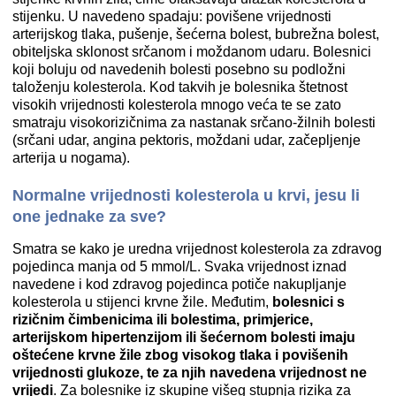
stijenku. U navedeno spadaju: povišene vrijednosti
arterijskog tlaka, pušenje, šećerna bolest, bubrežna bolest,
obiteljska sklonost srčanom i moždanom udaru. Bolesnici
koji boluju od navedenih bolesti posebno su podložni
taloženju kolesterola. Kod takvih je bolesnika štetnost
visokih vrijednosti kolesterola mnogo veća te se zato
smatraju visokorizičnima za nastanak srčano-žilnih bolesti
(srčani udar, angina pektoris, moždani udar, začepljenje
arterija u nogama).
Normalne vrijednosti kolesterola u krvi, jesu li
one jednake za sve?
Smatra se kako je uredna vrijednost kolesterola za zdravog
pojedinca manja od 5 mmol/L. Svaka vrijednost iznad
navedene i kod zdravog pojedinca potiče nakupljanje
kolesterola u stijenci krvne žile. Međutim,
bolesnici s
rizičnim čimbenicima ili bolestima, primjerice,
arterijskom hipertenzijom ili šećernom bolesti imaju
oštećene krvne žile zbog visokog tlaka i povišenih
vrijednosti glukoze, te za njih navedena vrijednost ne
vrijedi
. Za bolesnike iz skupine višeg stupnja rizika za