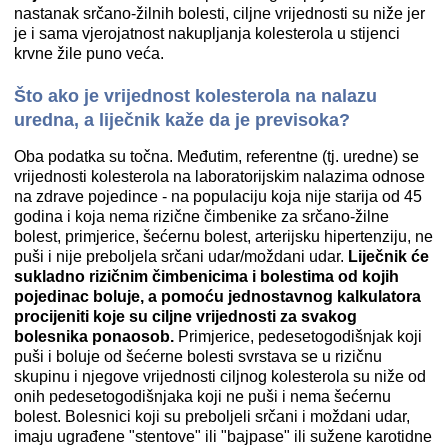
nastanak srčano-žilnih bolesti, ciljne vrijednosti su niže jer
je i sama vjerojatnost nakupljanja kolesterola u stijenci
krvne žile puno veća.
Što ako je vrijednost kolesterola na nalazu
uredna, a liječnik kaže da je previsoka?
Oba podatka su točna. Međutim, referentne (tj. uredne) se
vrijednosti kolesterola na laboratorijskim nalazima odnose
na zdrave pojedince - na populaciju koja nije starija od 45
godina i koja nema rizične čimbenike za srčano-žilne
bolest, primjerice, šećernu bolest, arterijsku hipertenziju, ne
puši i nije preboljela srčani udar/moždani udar.
Liječnik će
sukladno rizičnim čimbenicima i bolestima od kojih
pojedinac boluje, a pomoću jednostavnog kalkulatora
procijeniti koje su ciljne vrijednosti za svakog
bolesnika ponaosob.
Primjerice, pedesetogodišnjak koji
puši i boluje od šećerne bolesti svrstava se u rizičnu
skupinu i njegove vrijednosti ciljnog kolesterola su niže od
onih pedesetogodišnjaka koji ne puši i nema šećernu
bolest. Bolesnici koji su preboljeli srčani i moždani udar,
imaju ugrađene "stentove" ili "bajpase" ili sužene karotidne