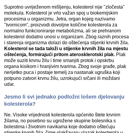
Suprotno uvriježenom mišljenju, kolesterol nije "zločesta"
molekula. Kolesterol je vrlo važan spoj u biokemijskim
procesima u organizmu. Jetra, organ kojeg nazivamo
"tvornicom", proizvodi dovoljne količine kolesterola za
normalno funkcioniranje metabolizma, ali se prehranom
kolesterol dodatno unosi u organizam. Zbog raznih procesa
i starenja organizma dolazi do oštećenja stijenki krvnih žila.
Kolesterol se tada taloži u stijenke krvnih žila na mjestu
oštećenja, formirajući pritom aterosklerotski plak.
Plak
može suziti krvnu žilu i time smanjiti protok i opskrbu
organa kisikom i hranjivim tvarima. Zbog svoje građe, plak
nerijetko puca i postaje temelj za nastanak ugruška koji
potpuno zatvori krvnu žilu, uzrokujući srčani ili moždani
udar.
Jesmo li svi jednako podložni lošem djelovanju
kolesterola?
Ne. Visoke vrijednosti kolesterola općenito štete krvnim
žilama, no posebno su ugrožene skupine bolesnika s
bolestima i životnim navikama koje dodatno oštećuju
stijenke krvnih žila, čime olakšavaju ulazak kolesterola u