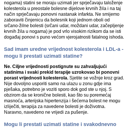
nogama) statini se moraju uzimati jer sprječavaju taloženje
kolesterola u preostale bolesne dijelove krvnih žila i na taj
način sprječavaju ponovni nastanak infarkta. Ne smijemo
zaboraviti činjenicu da bolesnik koji jednom oboli od
srčano-žilne bolesti (srčani udar, moždani udar, začepljenje
krvnih žila u nogama) je pod vrlo visokim rizikom da se isti
događaj ponovi s puno većom vjerojatnosti fatalnog ishoda.
Sad imam uredne vrijednost kolesterola i LDL-a -
mogu li prestati uzimati statine?
Ne. Ciljne vrijednosti postignute su zahvaljujući
statinima i svaki prekid terapije uzrokovao bi ponovni
porast vrijednosti kolesterola.
Sjetite se vožnje kroz grad.
Nije dovoljno usporiti samo na ulazu u zonu gdje ima
pješaka, potrebno je voziti sporo dok god ste u njoj. S
obzirom da se kronične bolesti, kao što su poremećaj
masnoća, arterijska hipertenzija i šećerna bolest ne mogu
izliječiti, terapija za navedene bolesti je doživotna.
Naravno, navedeno ne vrijedi za pušenje.
Mogu li prestati uzimati statine i svakodnevno