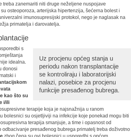
Ne treba zanemariti niti druge neželjene nuspojave
su osteoporoza, arterijska hipertenzija, šećerna bolest i
 univerzalni imunosupresijski protokol, nego je naglasak na
ežja primatelja i darovatelja.
lantacije
usporedbi s
omještanja
Uz procjenu općeg stanja u
ije idealna.
periodu nakon transplantacije
u donosi
se kontroliraju i laboratorijski
matski i
nalazi, posebice za procjenu
antacijskom
hvata
funkcije presađenog bubrega.
e kao što su
i/ili
upresivne terapije koja je najsnažnija u ranom
 bolesnici su osjetljiviji na infekcije koje ponekad mogu biti
nosupresivna terapija smanjuje, a time i opasnost od
čilo odbacivanje presađenog bubrega primatelj treba doživotno
ve
zbog čega su ovi bolesnici u usporedbi s općom