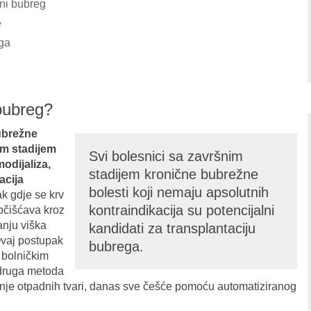
ni bubreg
e
ga
bubreg?
ubrežne
im stadijem
Svi bolesnici sa završnim
odijaliza,
stadijem kronične bubrežne
acija
bolesti koji nemaju apsolutnih
k gdje se krv
kontraindikacija su potencijalni
ročišćava kroz
anju viška
kandidati za transplantaciju
 Ovaj postupak
bubrega.
u bolničkim
 druga metoda
janje otpadnih tvari, danas sve češće pomoću automatiziranog