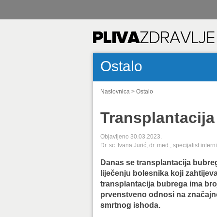
Ostalo
Naslovnica
>
Ostalo
Transplantacij
Objavljeno 30.03.2023.
Dr. sc. Ivana Jurić, dr. med., specijalist intern
Danas se transplantacija bubre
liječenju bolesnika koji zahtij
transplantacija bubrega ima br
prvenstveno odnosi na značajno 
smrtnog ishoda.