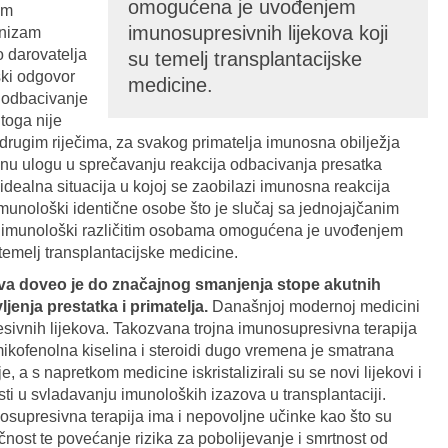
omogućena je uvođenjem
om
imunosupresivnih lijekova koji
anizam
o darovatelja
su temelj transplantacijske
ški odgovor
medicine.
a odbacivanje
toga nije
drugim riječima, za svakog primatelja imunosna obilježja
učnu ulogu u sprečavanju reakcija odbacivanja presatka
idealna situacija u kojoj se zaobilazi imunosna reakcija
 imunološki identične osobe što je slučaj sa jednojajčanim
u imunološki različitim osobama omogućena je uvođenjem
temelj transplantacijske medicine.
va doveo je do značajnog smanjenja stope akutnih
jenja prestatka i primatelja.
Današnjoj modernoj medicini
sivnih lijekova. Takozvana trojna imunosupresivna terapija
, mikofenolna kiselina i steroidi dugo vremena je smatrana
 a s napretkom medicine iskristalizirali su se novi lijekovi i
ti u svladavanju imunoloških izazova u transplantaciji.
supresivna terapija ima i nepovoljne učinke kao što su
čnost te povećanje rizika za pobolijevanje i smrtnost od