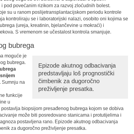
je i pod povećanim rizikom za razvoj zloćudnih bolest.
je su u ranom poslijetransplantacijskom periodu kontrole
a kontroliraju se i laboratorijski nalazi, osobito oni kojima se
brega (ureja, kreatinin, bjelančevine u mokraći) i
jekova. S vremenom se učestalost kontrola smanjuje.
og bubrega
ma moguće je
nog bubrega.
Epizode akutnog odbacivanja
bubrega
predstavljaju loš prognostički
asnijem
čimbenik za dugoročno
.
Sumnju na
preživljenje presatka.
e
ne funkcije
vine u
 s postavlja biopsijom presađenog bubrega kojom se dobiva
bacivanje može biti posredovano stanicama i protutijelima i
dijagnoza postavljena rano. Epizode akutnog odbacivanja
benik za dugoročno preživljenje presatka.