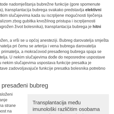
etode nadomještanja bubrežne funkcije (gore spomenute
za), transplantacija bubrega svakako predstavlja
elektivni
etkim slučajevima kada su iscrpljene mogućnosti liječenja
lizom zbog gubitka krvožilnog pristupa i iscrpljenosti
grožen život bolesnika), transplantacija bubrega je
hitni
ložen, a vrši se u općoj anesteziji. Bubreg darovatelja smješta
matelja pri čemu se arterija i vena bubrega darovatelja
ene primatelja, a mokraćovod presađenog bubrega spaja se
telja. U nekim slučajevima dođe do neposredne uspostave
u nekim slučajevima uspostava funkcije presatka je
ave zadovoljavajuće funkcije presatka bolesnika potrebno
 presađeni bubreg
 složeni
anje
Transplantacija među
na strane
imunološki različitim osobama
nost na