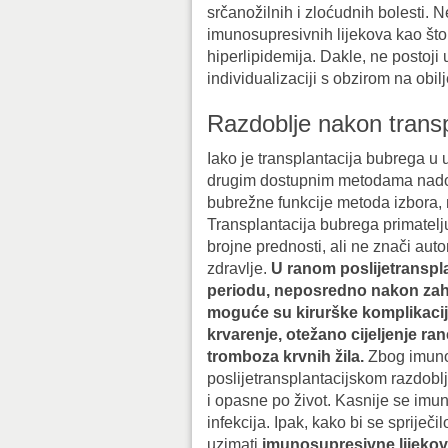
srčanožilnih i zloćudnih bolesti. 
imunosupresivnih lijekova kao što 
hiperlipidemija. Dakle, ne postoji
individualizaciji s obzirom na obilj
Razdoblje nakon transp
Iako je transplantacija bubrega u 
drugim dostupnim metodama nad
bubrežne funkcije metoda izbora, n
Transplantacija bubrega primatelj
brojne prednosti, ali ne znači auto
zdravlje.
U ranom poslijetranspl
periodu, neposredno nakon za
moguće su kirurške komplikacij
krvarenje, otežano cijeljenje rane 
tromboza krvnih žila.
Zbog imunos
poslijetransplantacijskom razdoblju
i opasne po život. Kasnije se imu
infekcija. Ipak, kako bi se sprije
uzimati
imunosupresivne lijeko