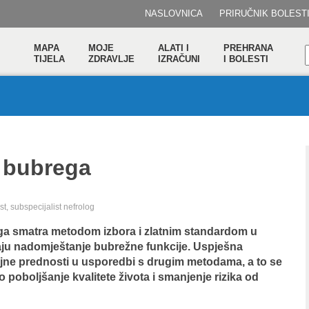
NASLOVNICA
PRIRUČNIK BOLEST
MAPA
MOJE
ALATI I
PREHRANA
TIJELA
ZDRAVLJE
IZRAČUNI
I BOLESTI
a bubrega
ist, subspecijalist nefrolog
ga smatra metodom izbora i zlatnim standardom u
evaju nadomještanje bubrežne funkcije. Uspješna
ojne prednosti u usporedbi s drugim metodama, a to se
poboljšanje kvalitete života i smanjenje rizika od