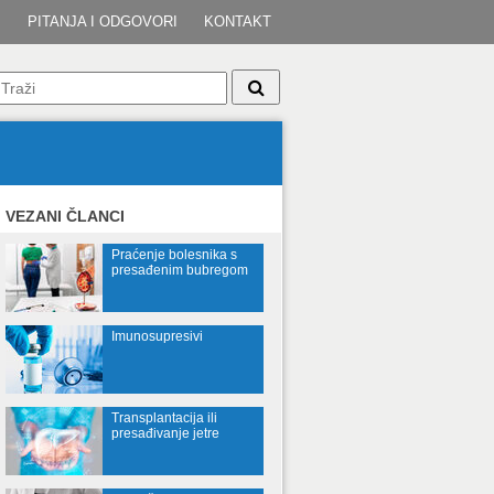
I
PITANJA I ODGOVORI
KONTAKT
VEZANI ČLANCI
Praćenje bolesnika s
presađenim bubregom
Imunosupresivi
Transplantacija ili
presađivanje jetre