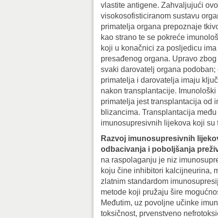
vlastite antigene. Zahvaljujući ov
visokosofisticiranom sustavu org
primatelja organa prepoznaje tkiv
kao strano te se pokreće imunolo
koji u konačnici za posljedicu im
presađenog organa. Upravo zbog 
svaki darovatelj organa podoban; 
primatelja i darovatelja imaju klj
nakon transplantacije. Imunološki 
primatelja jest transplantacija od
blizancima. Transplantacija međ
imunosupresivnih lijekova koji su 
Razvoj imunosupresivnih lijeko
odbacivanja i poboljšanja preživl
na raspolaganju je niz imunosupre
koju čine inhibitori kalcijneurina
zlatnim standardom imunosupresije,
metode koji pružaju šire mogućnos
Međutim, uz povoljne učinke imuno
toksičnost, prvenstveno nefrotoksi