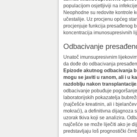
populacijom osjetljiviji na infekci
Neophodne su redovite kontrole ko
učestalije. Uz procjenu općeg stanj
procjenjuje funkcija presađenog bu
koncentracija imunosupresivnih li
Odbacivanje presađen
Unatoč imunsupresivnim lijekovi
da dođe do odbacivanja presađe
Epizode akutnog odbacivanja 
mogu se javiti u ranom, ali i u k
razdoblju nakon transplantacije
odbacivanje pobuđuje pogoršanj
laboratorijskih pokazatelja bubrež
(najčešće kreatinin, ali i bjelanče
mokraći), a definitivna dijagnoza
uzorak tkiva koji se analizira. Od
najčešće se može liječiti ako je 
predstavljaju loš prognostički čim