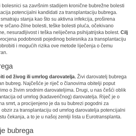
i bolesnici sa završnim stadijem kronične bubrežne bolesti
acija potencijalni kandidati za transplantaciju bubrega.
matraju stanja kao što su aktivna infekcija, proširena
ve srčano-žilne bolesti, teške bolesti pluća, očekivano
ne, nesuradljivost i teška neliječena psihijatrijska bolest.
Cilj
procjena podobnosti pojedinog bolesnika za transplantaciju
obrobiti i mogućih rizika ove metode liječenja o čemu
ran.
rega
i od živog ili umrlog darovatelja.
Živi darovatelj bubrega
an bubreg. Najčešće je riječ o članovima obitelji poput
rimo o živim srodnim darovateljima. Drugi, u nas češći oblik
antacija od umrlog (kadaveričnog) darovatelja. Riječ je o
a smrt, a procijenjeno je da su bubrezi pogodni za
 u obzir za transplantaciju od umrlog darovatelja potencijalni
listu čekanja, a to je u našoj zemlji lista u Eurotransplanta.
ije bubrega