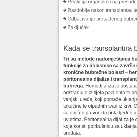
Reakcija organizma na presađe
Razdoblje nakon transplantacij
Odbacivanje presađenog bubre
Zaključak
Kada se transplantira 
Tri su metode nadomještanja b
funkcije za bolesnike sa završn
kronične bubrežne bolesti – hem
peritonealna dijaliza i transplant
bubrega.
Hemodijaliza je postupa
odstranjuje iz tijela pacijenta te p
vanjski uređaj koji pomaže uklanj
tekućine te otpadnih tvari iz krvi.
se obično provodi tri puta tjedno 
uvjetima. Peritonealna dijaliza je
koja koristi potrbušnicu za uklan
uređaja.