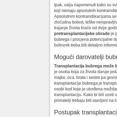
Ipak, valja napomenuti kako su sv
koji nemaju apsolutnih kontraindik
Apsolutnim kontraindikacijama se s
zloćudna bolest, teške neispravlji
trajanje života kraće od dvije godi
pretransplantacijske obrade
je 
bubrega i procjena potencijalne d
bolesnik treba biti detaljno informi
Mogući darovatelji bub
Transplantacija bubrega može bit
je osoba koja za života daruje jed
majke, oca, brata i sestre pa govo
transplantacije bubrega je transpl
osobi kod koje je utvrđena moždan
transplantaciju. Kako bi bili uzeti
primatelji trebaju biti stavljeni na 
Postupak transplantac