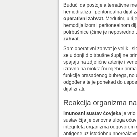
Budući da postoje alternativne m
hemodijaliza i peritonealna dijali
operativni zahvat.
Međutim, u rij
hemodijalizom i peritonealnom dija
potrbušnice (čime je neposredno u
zahvat.
Sam operativni zahvat je velik i s
se u donji dio trbušne šupljine pri
spajaju na zdjelične arterije i v
izravno na mokraćni mjehur prima
funkcije presađenog bubrega, no 
odgođena te je ponekad do uspost
dijalizirati.
Reakcija organizma na
Imunosni sustav čovjeka
je vrlo
sustav čija je osnovna uloga očuv
integriteta organizma odgovorom 
antigene uz istodobnu nnereaktiv