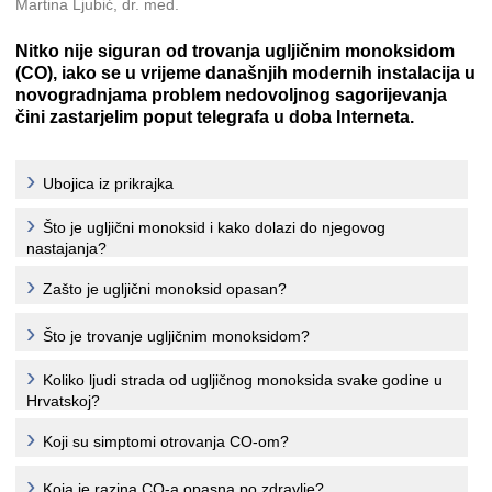
Martina Ljubić, dr. med.
Nitko nije siguran od trovanja ugljičnim monoksidom
(CO), iako se u vrijeme današnjih modernih instalacija u
novogradnjama problem nedovoljnog sagorijevanja
čini zastarjelim poput telegrafa u doba Interneta.
Ubojica iz prikrajka
Što je ugljični monoksid i kako dolazi do njegovog
nastajanja?
Zašto je ugljični monoksid opasan?
Što je trovanje ugljičnim monoksidom?
Koliko ljudi strada od ugljičnog monoksida svake godine u
Hrvatskoj?
Koji su simptomi otrovanja CO-om?
Koja je razina CO-a opasna po zdravlje?