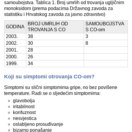
samoubojstva. Tablica 1. Broj umrlih od trovanja ugljičnim
monoksidom (prema podacima Državnog zavoda za
statistiku i Hrvatskog zavoda za javno zdravstvo)
BROJ UMRLIH OD
SAMOUBOJSTVA
GODINA
TROVANJA S CO
S CO-om
2003.
38
3
2002.
30
8
2001.
28
2000.
26
1999.
34
Koji su simptomi otrovanja CO-om?
Simptomi su slični simptomima gripe, no bez povišene
temperature. Radi se o sljedećim simptomima:
glavobolja
iritabilnost
konfuznost
nesvjestica
oslabljeno prosuđivanje
bizarno ponašanje