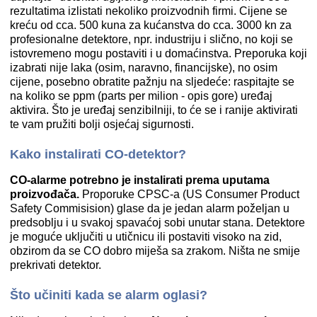
rezultatima izlistati nekoliko proizvodnih firmi. Cijene se
kreću od cca. 500 kuna za kućanstva do cca. 3000 kn za
profesionalne detektore, npr. industriju i slično, no koji se
istovremeno mogu postaviti i u domaćinstva. Preporuka koji
izabrati nije laka (osim, naravno, financijske), no osim
cijene, posebno obratite pažnju na sljedeće: raspitajte se
na koliko se ppm (parts per milion - opis gore) uređaj
aktivira. Što je uređaj senzibilniji, to će se i ranije aktivirati
te vam pružiti bolji osjećaj sigurnosti.
Kako instalirati CO-detektor?
CO-alarme potrebno je instalirati prema uputama
proizvođača.
Proporuke CPSC-a (US Consumer Product
Safety Commisision) glase da je jedan alarm poželjan u
predsoblju i u svakoj spavaćoj sobi unutar stana. Detektore
je moguće uključiti u utičnicu ili postaviti visoko na zid,
obzirom da se CO dobro miješa sa zrakom. Ništa ne smije
prekrivati detektor.
Što učiniti kada se alarm oglasi?