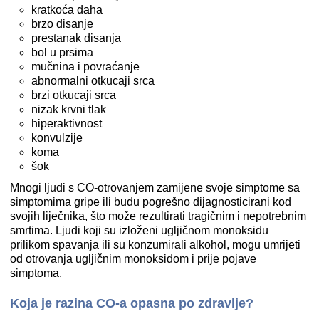
kratkoća daha
brzo disanje
prestanak disanja
bol u prsima
mučnina i povraćanje
abnormalni otkucaji srca
brzi otkucaji srca
nizak krvni tlak
hiperaktivnost
konvulzije
koma
šok
Mnogi ljudi s CO-otrovanjem zamijene svoje simptome sa
simptomima gripe ili budu pogrešno dijagnosticirani kod
svojih liječnika, što može rezultirati tragičnim i nepotrebnim
smrtima. Ljudi koji su izloženi ugljičnom monoksidu
prilikom spavanja ili su konzumirali alkohol, mogu umrijeti
od otrovanja ugljičnim monoksidom i prije pojave
simptoma.
Koja je razina CO-a opasna po zdravlje?