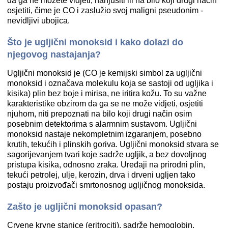
da ga ne možete vidjeti, nanjušiti ili na bilo koji drugi način
osjetiti, čime je CO i zaslužio svoj maligni pseudonim -
nevidljivi ubojica.
Što je ugljični monoksid i kako dolazi do
njegovog nastajanja?
Ugljični monoksid je (CO je kemijski simbol za ugljični
monoksid i označava molekulu koja se sastoji od ugljika i
kisika) plin bez boje i mirisa, ne iritira kožu. To su važne
karakteristike obzirom da ga se ne može vidjeti, osjetiti
njuhom, niti prepoznati na bilo koji drugi način osim
posebnim detektorima s alarmnim sustavom. Ugljični
monoksid nastaje nekompletnim izgaranjem, posebno
krutih, tekućih i plinskih goriva. Ugljični monoksid stvara se
sagorijevanjem tvari koje sadrže ugljik, a bez dovoljnog
pristupa kisika, odnosno zraka. Uređaji na prirodni plin,
tekući petrolej, ulje, kerozin, drva i drveni ugljen tako
postaju proizvođači smrtonosnog ugljičnog monoksida.
Zašto je ugljični monoksid opasan?
Crvene krvne stanice (eritrociti), sadrže hemoglobin,