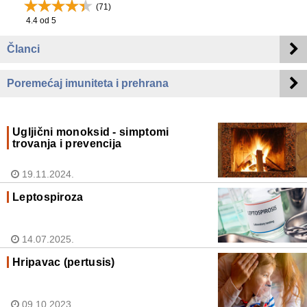
(
71
)
4.4
od 5
Članci
Poremećaj imuniteta i prehrana
Ugljični monoksid - simptomi
trovanja i prevencija
19.11.2024.
Leptospiroza
14.07.2025.
Hripavac (pertusis)
09.10.2023.