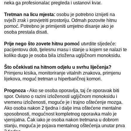
neka ga profesionalac pregleda i ustanovi kvar.
Tretman na licu mjesta:
osobu je potrebno iznijeti na
svježi zrak i provjetriti prostoriju. Odmah pozovite hitnu
pomoć. Potrebno je primijeniti umjetno disanje ako je
osoba prestala disati.
Prije nego što zovete hitnu pomoć
utvrdite sljedeće:
pacijentovu dob, tjelesnu masu i stanje u kojem se nalazi te
koliko dugo je osoba bila izložena ugljičnom monoksidu.
Što očekivati na hitnom odjelu u svrhu liječenja?
Primjenu kisika, monitoriranje vitalnih znakova, primjenu
lijekova, moguć tretman u hiperbaričnoj komori.
Prognoza
-
Ako se osoba oporavlja, taj će oporavak biti
spor. Ovisno o razini izloženosti ugljičnom monoksidu i
vremenu izloženosti, moguće je i trajno oštećenje mozga.
Ako osoba nakon 2 tjedna i dalje ima oštećene mentalne
sposobnosti, mogućnost kompletnog oporavka malo je
vjerojatna. Čak iako je osoba nakon tretmana u dobrom
stanju, moguća je pojava mentalnog oštećenja unutar prva