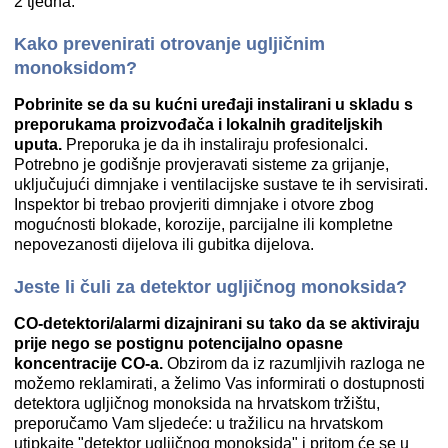
2 tjedna.
Kako prevenirati otrovanje ugljičnim
monoksidom?
Pobrinite se da su kućni uređaji instalirani u skladu s
preporukama proizvođača i lokalnih graditeljskih
uputa.
Preporuka je da ih instaliraju profesionalci.
Potrebno je godišnje provjeravati sisteme za grijanje,
uključujući dimnjake i ventilacijske sustave te ih servisirati.
Inspektor bi trebao provjeriti dimnjake i otvore zbog
mogućnosti blokade, korozije, parcijalne ili kompletne
nepovezanosti dijelova ili gubitka dijelova.
Jeste li čuli za detektor ugljičnog monoksida?
CO-detektori/alarmi dizajnirani su tako da se aktiviraju
prije nego se postignu potencijalno opasne
koncentracije CO-a.
Obzirom da iz razumljivih razloga ne
možemo reklamirati, a želimo Vas informirati o dostupnosti
detektora ugljičnog monoksida na hrvatskom tržištu,
preporučamo Vam sljedeće: u tražilicu na hrvatskom
utipkajte "detektor ugljičnog monoksida" i pritom će se u