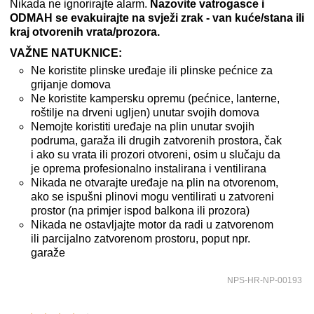
Nikada ne ignorirajte alarm.
Nazovite vatrogasce i
ODMAH se evakuirajte na svježi zrak - van kuće/stana ili
kraj otvorenih vrata/prozora.
VAŽNE NATUKNICE:
Ne koristite plinske uređaje ili plinske pećnice za
grijanje domova
Ne koristite kampersku opremu (pećnice, lanterne,
roštilje na drveni ugljen) unutar svojih domova
Nemojte koristiti uređaje na plin unutar svojih
podruma, garaža ili drugih zatvorenih prostora, čak
i ako su vrata ili prozori otvoreni, osim u slučaju da
je oprema profesionalno instalirana i ventilirana
Nikada ne otvarajte uređaje na plin na otvorenom,
ako se ispušni plinovi mogu ventilirati u zatvoreni
prostor (na primjer ispod balkona ili prozora)
Nikada ne ostavljajte motor da radi u zatvorenom
ili parcijalno zatvorenom prostoru, poput npr.
garaže
NPS-HR-NP-00193