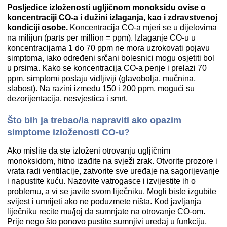
Posljedice izloženosti ugljičnom monoksidu ovise o
koncentraciji CO-a i dužini izlaganja, kao i zdravstvenoj
kondiciji osobe.
Koncentracija CO-a mjeri se u dijelovima
na milijun (parts per million = ppm). Izlaganje CO-u u
koncentracijama 1 do 70 ppm ne mora uzrokovati pojavu
simptoma, iako određeni srčani bolesnici mogu osjetiti bol
u prsima. Kako se koncentracija CO-a penje i prelazi 70
ppm, simptomi postaju vidljiviji (glavobolja, mučnina,
slabost). Na razini između 150 i 200 ppm, mogući su
dezorijentacija, nesvjestica i smrt.
Što bih ja trebao/la napraviti ako opazim
simptome izloženosti CO-u?
Ako mislite da ste izloženi otrovanju ugljičnim
monoksidom, hitno izađite na svježi zrak. Otvorite prozore i
vrata radi ventilacije, zatvorite sve uređaje na sagorijevanje
i napustite kuću. Nazovite vatrogasce i izvijestite ih o
problemu, a vi se javite svom liječniku. Mogli biste izgubite
svijest i umrijeti ako ne poduzmete ništa. Kod javljanja
liječniku recite mu/joj da sumnjate na otrovanje CO-om.
Prije nego što ponovo pustite sumnjivi uređaj u funkciju,