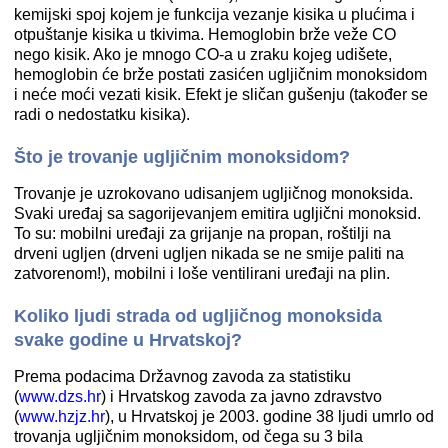
kemijski spoj kojem je funkcija vezanje kisika u plućima i
otpuštanje kisika u tkivima. Hemoglobin brže veže CO
nego kisik. Ako je mnogo CO-a u zraku kojeg udišete,
hemoglobin će brže postati zasićen ugljičnim monoksidom
i neće moći vezati kisik. Efekt je sličan gušenju (također se
radi o nedostatku kisika).
Što je trovanje ugljičnim monoksidom?
Trovanje je uzrokovano udisanjem ugljičnog monoksida.
Svaki uređaj sa sagorijevanjem emitira ugljični monoksid.
To su: mobilni uređaji za grijanje na propan, roštilji na
drveni ugljen (drveni ugljen nikada se ne smije paliti na
zatvorenom!), mobilni i loše ventilirani uređaji na plin.
Koliko ljudi strada od ugljičnog monoksida
svake godine u Hrvatskoj?
Prema podacima Državnog zavoda za statistiku
(
www.dzs.hr
) i Hrvatskog zavoda za javno zdravstvo
(
www.hzjz.hr
), u Hrvatskoj je 2003. godine 38 ljudi umrlo od
trovanja ugljičnim monoksidom, od čega su 3 bila