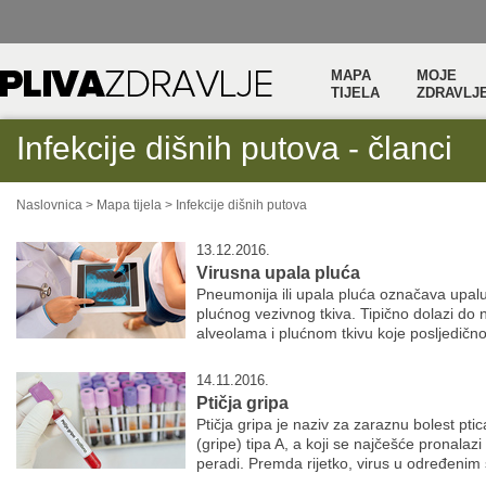
MAPA
MOJE
TIJELA
ZDRAVLJ
Infekcije dišnih putova - članci
Naslovnica
>
Mapa tijela
>
Infekcije dišnih putova
13.12.2016.
Virusna upala pluća
Pneumonija ili upala pluća označava upalu 
plućnog vezivnog tkiva. Tipično dolazi do n
alveolama i plućnom tkivu koje posljedično
14.11.2016.
Ptičja gripa
Ptičja gripa je naziv za zaraznu bolest pt
(gripe) tipa A, a koji se najčešće pronal
peradi. Premda rijetko, virus u određenim 
...