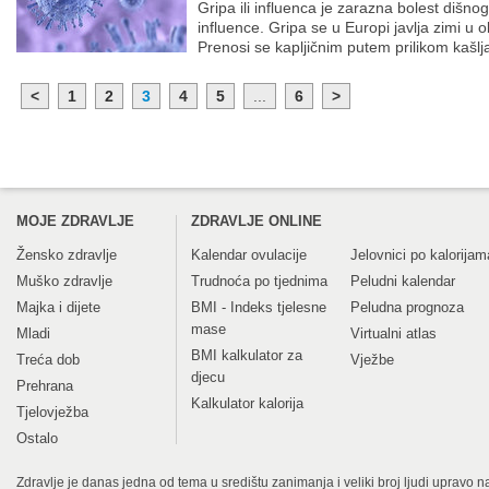
Gripa ili influenca je zarazna bolest diš
influence. Gripa se u Europi javlja zimi u o
Prenosi se kapljičnim putem prilikom kašlja
<
1
2
3
4
5
...
6
>
MOJE ZDRAVLJE
ZDRAVLJE ONLINE
Žensko zdravlje
Kalendar ovulacije
Jelovnici po kalorijam
Muško zdravlje
Trudnoća po tjednima
Peludni kalendar
Majka i dijete
BMI - Indeks tjelesne
Peludna prognoza
mase
Mladi
Virtualni atlas
BMI kalkulator za
Treća dob
Vježbe
djecu
Prehrana
Kalkulator kalorija
Tjelovježba
Ostalo
Zdravlje je danas jedna od tema u središtu zanimanja i veliki broj ljudi upravo na