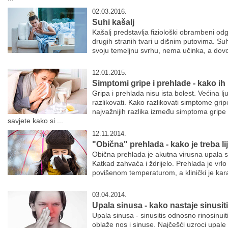
02.03.2016.
Suhi kašalj
Kašalj predstavlja fiziološki obrambeni od
drugih stranih tvari u dišnim putovima. Suh
svoju temeljnu svrhu, nema učinka, a dovodi
12.01.2015.
Simptomi gripe i prehlade - kako ih 
Gripa i prehlada nisu ista bolest. Većina lj
razlikovati. Kako razlikovati simptome gr
najvažnijih razlika između simptoma gripe
savjete kako si ...
12.11.2014.
"Obična" prehlada - kako je treba lij
Obična prehlada je akutna virusna upala sl
Katkad zahvaća i ždrijelo. Prehlada je vrlo
povišenom temperaturom, a klinički je kara
03.04.2014.
Upala sinusa - kako nastaje sinusit
Upala sinusa - sinusitis odnosno rinosinuit
oblaže nos i sinuse. Najčešći uzroci upale s