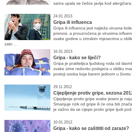
sama upala se češće javlja kod alergičara.
24.01.2013.
Gripa ili influenca
Gripa ili influenca jest najteža virusna bol
prenosi, a prouzročena je virusima influen
svake godine u zimskim mjesecima u obliku
zato ...
16.01.2013.
Gripa - kako se liječi?
Gripa je pratiteljica ljudskog roda od dav
svake zime redovito podsjeća u obliku manj
postoji osoba koja barem jednom u životu n
29.11.2012.
Cijepljenje protiv gripe, sezona 201
Cijepljenje protiv gripe svake jeseni je naj
Smanjuje rizik od gripe ili će ona biti znač
je važno da se cijepe protiv gripe ljudi po
10.01.2012.
Gripa - kako se zaštititi od zaraze?