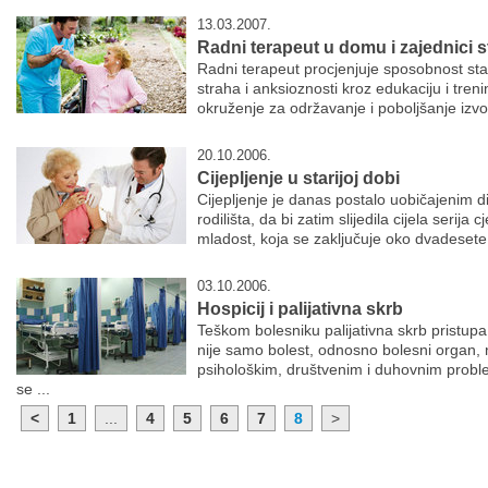
13.03.2007.
Radni terapeut u domu i zajednici s
Radni terapeut procjenjuje sposobnost stari
straha i anksioznosti kroz edukaciju i trenin
okruženje za održavanje i poboljšanje izv
20.10.2006.
Cijepljenje u starijoj dobi
Cijepljenje je danas postalo uobičajenim d
rodilišta, da bi zatim slijedila cijela serija c
mladost, koja se zaključuje oko dvadesete 
03.10.2006.
Hospicij i palijativna skrb
Teškom bolesniku palijativna skrb pristupa h
nije samo bolest, odnosno bolesni organ, 
psihološkim, društvenim i duhovnim probl
se ...
<
1
...
4
5
6
7
8
>