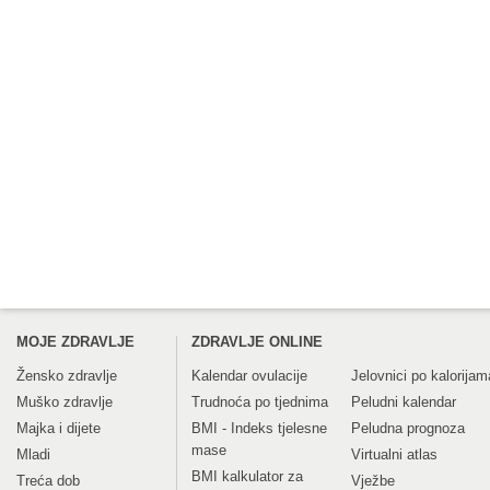
MOJE ZDRAVLJE
ZDRAVLJE ONLINE
Žensko zdravlje
Kalendar ovulacije
Jelovnici po kalorijam
Muško zdravlje
Trudnoća po tjednima
Peludni kalendar
Majka i dijete
BMI - Indeks tjelesne
Peludna prognoza
mase
Mladi
Virtualni atlas
BMI kalkulator za
Treća dob
Vježbe