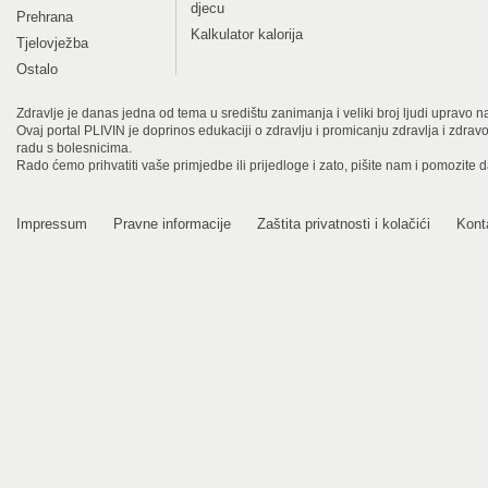
djecu
Prehrana
Kalkulator kalorija
Tjelovježba
Ostalo
Zdravlje je danas jedna od tema u središtu zanimanja i veliki broj ljudi upravo na
Ovaj portal PLIVIN je doprinos edukaciji o zdravlju i promicanju zdravlja i zdra
radu s bolesnicima.
Rado ćemo prihvatiti vaše primjedbe ili prijedloge i zato, pišite nam i pomozite 
Impressum
Pravne informacije
Zaštita privatnosti i kolačići
Kont