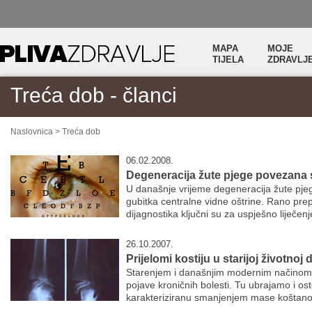
MAPA
MOJE
TIJELA
ZDRAVLJ
Treća dob - članci
Naslovnica
>
Treća dob
06.02.2008.
Degeneracija žute pjege povezana 
U današnje vrijeme degeneracija žute pje
gubitka centralne vidne oštrine. Rano pr
dijagnostika ključni su za uspješno liječen
26.10.2007.
Prijelomi kostiju u starijoj životnoj 
Starenjem i današnjim modernim načinom ž
pojave kroničnih bolesti. Tu ubrajamo i os
karakteriziranu smanjenjem mase koštanog t