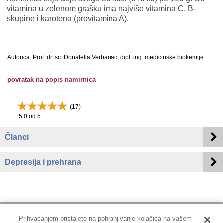
vitamina u zelenom grašku ima najviše vitamina C, B-
skupine i karotena (provitamina A).
Autorica: Prof. dr. sc. Donatella Verbanac, dipl. ing. medicinske biokemije
povratak na popis namirnica
(
17
)
5.0
od 5
Članci
Depresija i prehrana
Prihvaćanjem pristajete na pohranjivanje kolačića na vašem