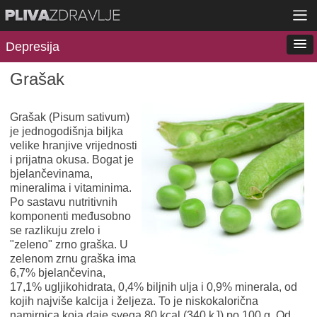
Depresija
Grašak
Grašak (Pisum sativum)
je jednogodišnja biljka
velike hranjive vrijednosti
i prijatna okusa. Bogat je
bjelančevinama,
mineralima i vitaminima.
Po sastavu nutritivnih
komponenti međusobno
se razlikuju zrelo i
"zeleno" zrno graška. U
zelenom zrnu graška ima
6,7% bjelančevina,
17,1% ugljikohidrata, 0,4% biljnih ulja i 0,9% minerala, od
kojih najviše kalcija i željeza. To je niskokalorična
namirnica koja daje svega 80 kcal (340 kJ) po 100 g. Od