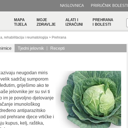
NASLOVNICA
PRIRUČNIK BOLEST
MAPA
MOJE
ALATI I
PREHRANA
TIJELA
ZDRAVLJE
IZRAČUNI
I BOLESTI
a, rehabilitacija i reumatologija
>
Prehrana
irnice
Tjedni jelovnik
Recepti
zazivaju neugodan miris
e velik sadržaj sumporom
Međutim, griješimo ako te
še jelovnike jer su svi ti
o im je povoljno djelovanje
 jačanje imunološkog
dređeno antiparazitsko
kod prehrane djece vrtićke i
 kupus, kelj, raštika,