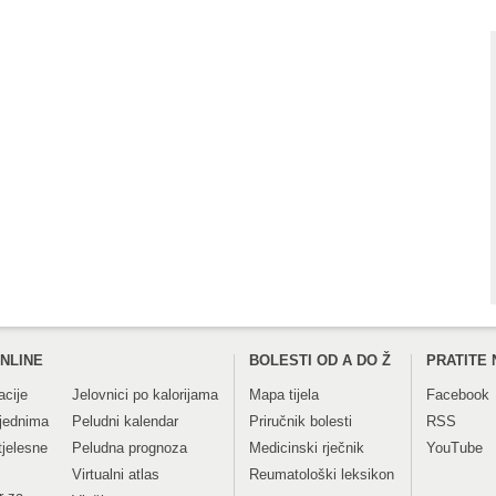
NLINE
BOLESTI OD A DO Ž
PRATITE 
acije
Jelovnici po kalorijama
Mapa tijela
Facebook
tjednima
Peludni kalendar
Priručnik bolesti
RSS
tjelesne
Peludna prognoza
Medicinski rječnik
YouTube
Virtualni atlas
Reumatološki leksikon