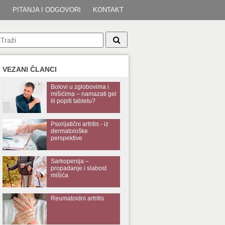
I
PITANJA I ODGOVORI
KONTAKT
VEZANI ČLANCI
Bolovi u zglobovima i
mišićima – namazati gel
ili popiti tabletu?
Psorijatični artritis - iz
dermatološke
perspektive
Sarkopenija –
propadanje i slabost
mišića
Reumatoidni artritis