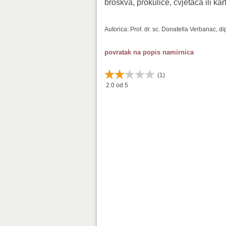
broskva, prokulice, cvjetača ili karf
Autorica: Prof. dr. sc. Donatella Verbanac, d
povratak na popis namirnica
(
1
)
2.0
od 5