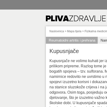
Naslovnica
>
Mapa tijela
>
Fizikalna medicin
Reumatoidni artritis i prehrana
Nam
Kupusnjače
Kupusnjače ne volimo kuhati jer i
prilikom pripreme. Razlog tome j
bogatih spojeva – tzv. sulforana. 
namirnice redovito ne uvrstimo u na
spojevi izuzetno korisni i dokazan
na stanice sluzokože crijeva i na
odgovora. Osim toga, posjeduju o
djelovanje, što je izuzetno važno 
školske dobi. U kupusnjače spadaju