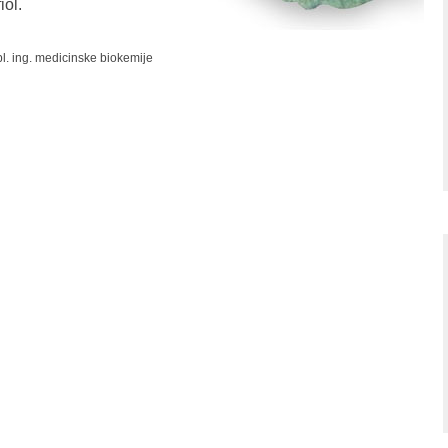
iol.
ipl. ing. medicinske biokemije