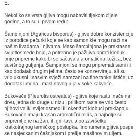
E.
Nekoliko se vrsta gljiva mogu nabaviti tijekom cijele
godine, a to su u prvom redu:
Šampinjoni (Agaricus bisporus) - gljive dobre konzistencije
iz porodice pečurki koje se kao samonikle mogu naći na
našim livadama i njivama. Meso šampinjona je prekrasne
svijetlosmeđe boje, a potrebno je pažljivo oprati klobuk
prije pripreme kako bi se sačuvala aromatična kožica, bez
suvišnog guljenja. Šampinjoni se mogu pripremati sami ili
kao dodatak drugim jelima, često se konzerviraju, ali su
vrlo ukusni i sasvim svježi narezani na fine tanke listiće, uz
dodatak limuna i maslinovog ulja visoke kakvoće.
Bukovače (Pleurotis ostreatus) - gljive koje rastu inače na
drvu, jedna do druge u nizu i prilikom rasta se vrlo često
njihovi veliki svijetlosmeđi ili oker-žuti klobuci preklapaju.
Bukovače imaju krasan aromatični miris, a najbolje su
pripremljene na žaru ili gril-tavi, a po završetku
kratkotrajnog termičkog postupka, fino rumena gljiva pospe
se nasjeckanim češnjakom i prelije maslinovim uljem.