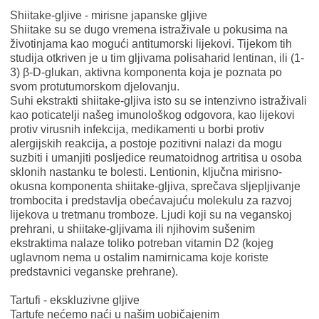
Shiitake-gljive - mirisne japanske gljive
Shiitake su se dugo vremena istraživale u pokusima na
životinjama kao mogući antitumorski lijekovi. Tijekom tih
studija otkriven je u tim gljivama polisaharid lentinan, ili (1-
3) β-D-glukan, aktivna komponenta koja je poznata po
svom protutumorskom djelovanju.
Suhi ekstrakti shiitake-gljiva isto su se intenzivno istraživali
kao poticatelji našeg imunološkog odgovora, kao lijekovi
protiv virusnih infekcija, medikamenti u borbi protiv
alergijskih reakcija, a postoje pozitivni nalazi da mogu
suzbiti i umanjiti posljedice reumatoidnog artritisa u osoba
sklonih nastanku te bolesti. Lentionin, ključna mirisno-
okusna komponenta shiitake-gljiva, sprečava sljepljivanje
trombocita i predstavlja obećavajuću molekulu za razvoj
lijekova u tretmanu tromboze. Ljudi koji su na veganskoj
prehrani, u shiitake-gljivama ili njihovim sušenim
ekstraktima nalaze toliko potreban vitamin D2 (kojeg
uglavnom nema u ostalim namirnicama koje koriste
predstavnici veganske prehrane).
Tartufi - ekskluzivne gljive
Tartufe nećemo naći u našim uobičajenim