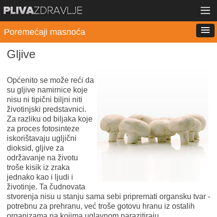
Poremećaji masnoća
Gljive
Općenito se može reći da
su gljive namirnice koje
nisu ni tipični biljni niti
životinjski predstavnici.
Za razliku od biljaka koje
za proces fotosinteze
iskorištavaju ugljični
dioksid, gljive za
održavanje na životu
troše kisik iz zraka
jednako kao i ljudi i
životinje. Ta čudnovata
stvorenja nisu u stanju sama sebi pripremati organsku tvar -
potrebnu za prehranu, već troše gotovu hranu iz ostalih
organizama na kojima uglavnom parazitiraju.