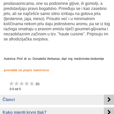
prodavaonicama, one su podzemne gljive, ili gomolji, a
predstavljaju pravo bogatstvo. Priređuju se i kao zasebno
jelo, ali se najčešće samo sitno izribaju na gotova jela
(tjestenine, jaja, meso). Prisutni već i u minimalnim
količinama nekom jelu daju jedinstvenu aromu, pa se iz tog
razloga smatraju u pravom smislu riječi gourmet-gljivama i
nezaobilaznim začinom u tzv. "haute cuisine". Pripisuju im
se afrodizijačka svojstva.
Autorica: Prof. dr. sc. Donatella Verbanac, dipl. ing. medicinske biokemije
povratak na popis namirnica
(
0
)
0.0
od 5
Članci
Kako mjeriti krvni tlak?