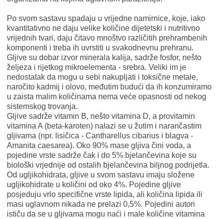
Po svom sastavu spadaju u vrijedne namirnice, koje, iako
kvantitativno ne daju velike količine dijetetski i nutritivno
vrijednih tvari, daju čitavo mnoštvo različitih prehrambenih
komponenti i treba ih uvrstiti u svakodnevnu prehranu.
Gljive su dobar izvor minerala kalija, sadrže fosfor, nešto
željeza i rijetkog mikroelementa - srebra. Veliki im je
nedostatak da mogu u sebi nakupljati i toksične metale,
naročito kadmij i olovo, međutim budući da ih konzumiramo
u zaista malim količinama nema veće opasnosti od nekog
sistemskog trovanja.
Gljive sadrže vitamin B, nešto vitamina D, a provitamin
vitamina A (beta-karoten) nalazi se u žutim i narančastim
gljivama (npr. lisičica - Cantharellus cibarius i blagva -
Amanita caesarea). Oko 90% mase gljiva čini voda, a
pojedine vrste sadrže čak i do 5% bjelančevina koje su
biološki vrjednije od ostalih bjelančevina biljnog podrijetla.
Od ugljikohidrata, gljive u svom sastavu imaju složene
ugljikohidrate u količini od oko 4%. Pojedine gljive
posjeduju vrlo specifične vrste lipida, ali količina lipida ili
masi uglavnom nikada ne prelazi 0,5%. Pojedini autori
ističu da se u gljivama mogu naći i male količine vitamina