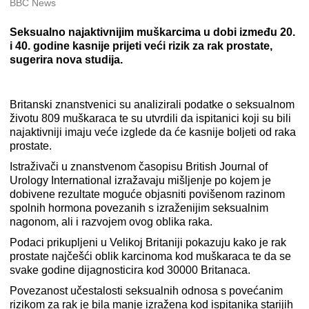
BBC News
Seksualno najaktivnijim muškarcima u dobi između 20.
i 40. godine kasnije prijeti veći rizik za rak prostate,
sugerira nova studija.
Britanski znanstvenici su analizirali podatke o seksualnom
životu 809 muškaraca te su utvrdili da ispitanici koji su bili
najaktivniji imaju veće izglede da će kasnije boljeti od raka
prostate.
Istraživači u znanstvenom časopisu British Journal of
Urology International izražavaju mišljenje po kojem je
dobivene rezultate moguće objasniti povišenom razinom
spolnih hormona povezanih s izraženijim seksualnim
nagonom, ali i razvojem ovog oblika raka.
Podaci prikupljeni u Velikoj Britaniji pokazuju kako je rak
prostate najčešći oblik karcinoma kod muškaraca te da se
svake godine dijagnosticira kod 30000 Britanaca.
Povezanost učestalosti seksualnih odnosa s povećanim
rizikom za rak je bila manje izražena kod ispitanika starijih