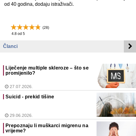
od 40 godina, dodaju istraživači.
(
28
)
4.8
od 5
Članci
Liječenje multiple skleroze – što se
promijenilo?
27.07.2026.
Suicid - prekid tišine
29.06.2026.
Prepoznaju li muškarci migrenu na
vrijeme?